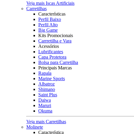
Veja mais Iscas Artificiais
Carretilhas
Características
Perfil Baixo
Perfil Alto
Big Game
Kits Promocionais
Carrretilha e Vara
Acessórios
Lubrificantes
Capa Protetora
Bolsa para Carretilha
Principais Marcas
Rapala
Marine Sports
Albatroz
Shimano
Saint Plus
Daiwa
Maruri
Okuma
Veja mais Carretilhas
Molinete
Característica