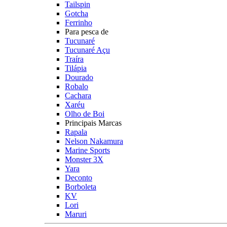
Tailspin
Gotcha
Ferrinho
Para pesca de
Tucunaré
Tucunaré Açu
Traíra
Tilápia
Dourado
Robalo
Cachara
Xaréu
Olho de Boi
Principais Marcas
Rapala
Nelson Nakamura
Marine Sports
Monster 3X
Yara
Deconto
Borboleta
KV
Lori
Maruri