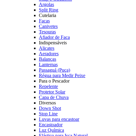
Argolas
Split Ring
Cutelaria
Facas
Canivetes
Tesouras
Afiador de Faca
Indispensáveis
Alicates
Aeradores
Balanças
Lanternas
Passaguá (Puça)
Régua para Medir Peixe
Para o Pescador
Repelente
Protetor Solar
Capa de Chuva
Diversos
Down Shot
Stop Line
Luvas para encastoar
Encastoador
Luz Química
Elástico para Isca Natural