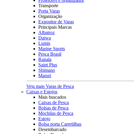
Protetores e organizador
Transporte
Porta Varas
Organização
Expositor de Varas
Principais Marcas
Albatroz
Daiwa
Lumis
Marine Sports
Pesca Brasil
Rapala
Saint Plus
Shimano
Maruri
Veja mais Varas de Pesca
Caixas e Estojos
Mais buscados
Caixas de Pesca
Bolsas de Pesca
Mochilas de Pesca
Estojo
Bolsa porta Carretilhas
Desembarcado