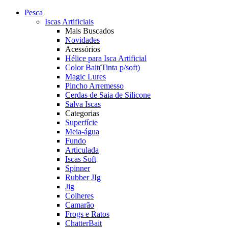
Pesca
Iscas Artificiais
Mais Buscados
Novidades
Acessórios
Hélice para Isca Artificial
Color Bait(Tinta p/soft)
Magic Lures
Pincho Arremesso
Cerdas de Saia de Silicone
Salva Iscas
Categorias
Superfície
Meia-água
Fundo
Articulada
Iscas Soft
Spinner
Rubber JIg
Jig
Colheres
Camarão
Frogs e Ratos
ChatterBait