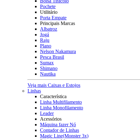
Bolsa Tiracolo
Pochete
Utilitário
Porta Empate
Principais Marcas
Albatroz
Jogá
Raju
Plano
Nelson Nakamura
Pesca Brasil
Sumax
Shimano
Nautika
Veja mais Caixas e Estojos
Linhas
Característica
Linha Multifilamento
Linha Monofilamento
Leader
Acessórios
Máquina fazer Nó
Contador de Linhas
Magic Line(Monster 3x)