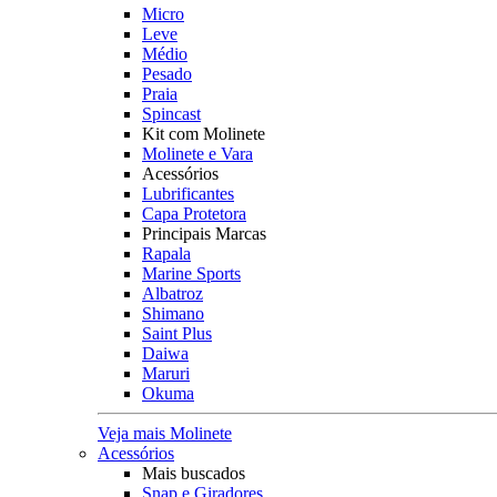
Micro
Leve
Médio
Pesado
Praia
Spincast
Kit com Molinete
Molinete e Vara
Acessórios
Lubrificantes
Capa Protetora
Principais Marcas
Rapala
Marine Sports
Albatroz
Shimano
Saint Plus
Daiwa
Maruri
Okuma
Veja mais Molinete
Acessórios
Mais buscados
Snap e Giradores