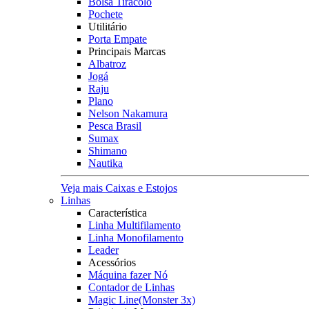
Bolsa Tiracolo
Pochete
Utilitário
Porta Empate
Principais Marcas
Albatroz
Jogá
Raju
Plano
Nelson Nakamura
Pesca Brasil
Sumax
Shimano
Nautika
Veja mais Caixas e Estojos
Linhas
Característica
Linha Multifilamento
Linha Monofilamento
Leader
Acessórios
Máquina fazer Nó
Contador de Linhas
Magic Line(Monster 3x)