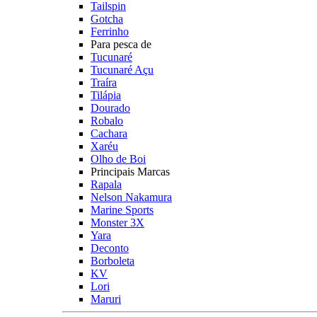
Tailspin
Gotcha
Ferrinho
Para pesca de
Tucunaré
Tucunaré Açu
Traíra
Tilápia
Dourado
Robalo
Cachara
Xaréu
Olho de Boi
Principais Marcas
Rapala
Nelson Nakamura
Marine Sports
Monster 3X
Yara
Deconto
Borboleta
KV
Lori
Maruri