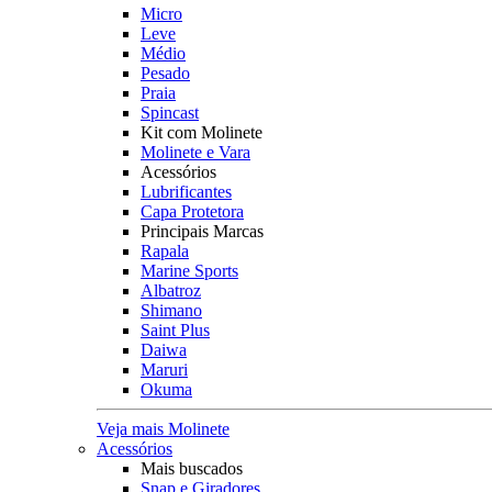
Micro
Leve
Médio
Pesado
Praia
Spincast
Kit com Molinete
Molinete e Vara
Acessórios
Lubrificantes
Capa Protetora
Principais Marcas
Rapala
Marine Sports
Albatroz
Shimano
Saint Plus
Daiwa
Maruri
Okuma
Veja mais Molinete
Acessórios
Mais buscados
Snap e Giradores