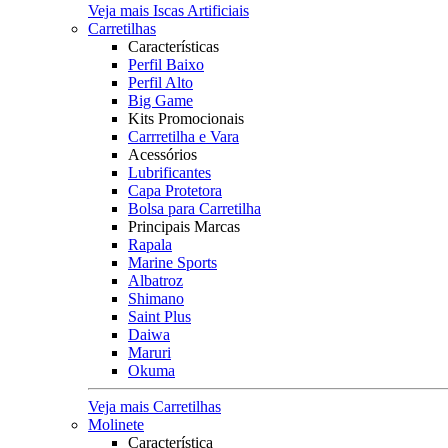
Veja mais Iscas Artificiais
Carretilhas
Características
Perfil Baixo
Perfil Alto
Big Game
Kits Promocionais
Carrretilha e Vara
Acessórios
Lubrificantes
Capa Protetora
Bolsa para Carretilha
Principais Marcas
Rapala
Marine Sports
Albatroz
Shimano
Saint Plus
Daiwa
Maruri
Okuma
Veja mais Carretilhas
Molinete
Característica