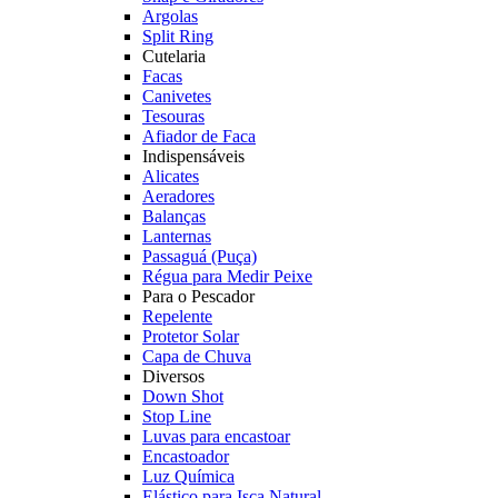
Argolas
Split Ring
Cutelaria
Facas
Canivetes
Tesouras
Afiador de Faca
Indispensáveis
Alicates
Aeradores
Balanças
Lanternas
Passaguá (Puça)
Régua para Medir Peixe
Para o Pescador
Repelente
Protetor Solar
Capa de Chuva
Diversos
Down Shot
Stop Line
Luvas para encastoar
Encastoador
Luz Química
Elástico para Isca Natural