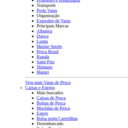
Protetores e organizador
Transporte
Porta Varas
Organização
Expositor de Varas
Principais Marcas
Albatroz
Daiwa
Lumis
Marine Sports
Pesca Brasil
Rapala
Saint Plus
Shimano
Maruri
Veja mais Varas de Pesca
Caixas e Estojos
Mais buscados
Caixas de Pesca
Bolsas de Pesca
Mochilas de Pesca
Estojo
Bolsa porta Carretilhas
Desembarcado