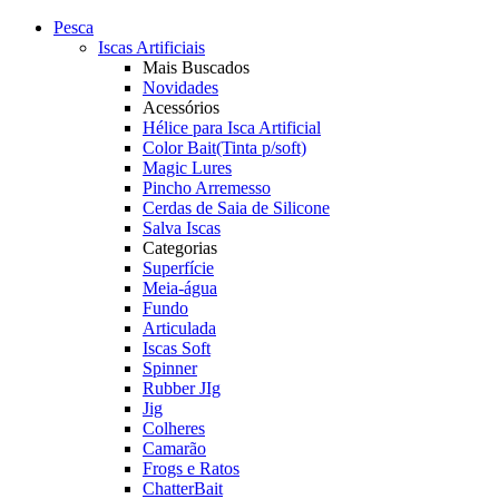
Pesca
Iscas Artificiais
Mais Buscados
Novidades
Acessórios
Hélice para Isca Artificial
Color Bait(Tinta p/soft)
Magic Lures
Pincho Arremesso
Cerdas de Saia de Silicone
Salva Iscas
Categorias
Superfície
Meia-água
Fundo
Articulada
Iscas Soft
Spinner
Rubber JIg
Jig
Colheres
Camarão
Frogs e Ratos
ChatterBait