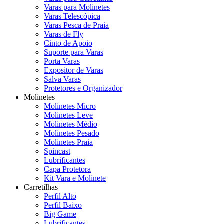
Varas para Molinetes
Varas Telescópica
Varas Pesca de Praia
Varas de Fly
Cinto de Apoio
Suporte para Varas
Porta Varas
Expositor de Varas
Salva Varas
Protetores e Organizador
Molinetes
Molinetes Micro
Molinetes Leve
Molinetes Médio
Molinetes Pesado
Molinetes Praia
Spincast
Lubrificantes
Capa Protetora
Kit Vara e Molinete
Carretilhas
Perfil Alto
Perfil Baixo
Big Game
Lubrificantes