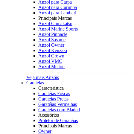
Anzol para Carpa
Anzol para Curimba
Anzol para Lambari
Principais Marcas
Anzol Gamakatsu
Anzol Marine Sports
Anzol Pinnacle
Anzol Sasame
Anzol Owner
Anzol Kenzaki
Anzol Crown
Anzol VMC
Anzol Meitou
Veja mais Anzóis
Garatéias
Característica
Garatéias Foscas
Garatéias Pretas
Garatéias Vermelhas
Garatéias com Bladed
Acessórios
Protetor de Garatéias
Principais Marcas
Owner