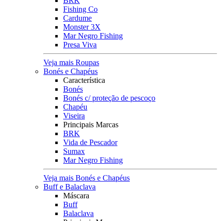
BRK
Fishing Co
Cardume
Monster 3X
Mar Negro Fishing
Presa Viva
Veja mais Roupas
Bonés e Chapéus
Característica
Bonés
Bonés c/ proteção de pescoço
Chapéu
Viseira
Principais Marcas
BRK
Vida de Pescador
Sumax
Mar Negro Fishing
Veja mais Bonés e Chapéus
Buff e Balaclava
Máscara
Buff
Balaclava