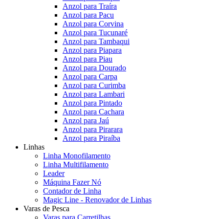
Anzol para Traíra
Anzol para Pacu
Anzol para Corvina
Anzol para Tucunaré
Anzol para Tambaqui
Anzol para Piapara
Anzol para Piau
Anzol para Dourado
Anzol para Carpa
Anzol para Curimba
Anzol para Lambari
Anzol para Pintado
Anzol para Cachara
Anzol para Jaú
Anzol para Pirarara
Anzol para Piraíba
Linhas
Linha Monofilamento
Linha Multifilamento
Leader
Máquina Fazer Nó
Contador de Linha
Magic Line - Renovador de Linhas
Varas de Pesca
Varas para Carretilhas