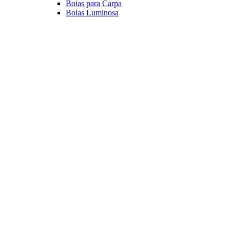
Boias para Carpa
Boias Luminosa
Cevadeiras
Cevadeiras
Diversos
Alarme Sonoro
Suporte Luminoso
Luz Quimica
Principais Marcas
Jr Pesca
Deconto
Veja mais Boias e Cevadeiras
Iscas para Pesqueiro
Iscas
Anteninhas
Miçangas
Flutuador EVA
Principais Marcas
Jr Pesca
Veja mais Iscas para Pesqueiro
Acessórios
Categoria
Anzóis