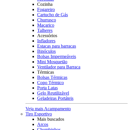
Cozinha
Fogareiro
Cartucho de Gás
Churrasco
Maçarico
Talheres
Acessórios
Infladores
Estacas para barracas
Binóculos
Bolsas Impermeáveis
Mini Mosquetão
Ventilador para Barraca
Térmicas
Bolsas Térmicas
Copo Térmico
Porta Latas
Gelo Reutilizável
Geladeiras Portáteis
Veja mais Acampamento
Tiro Esportivo
Mais buscados
Arcos
Chumbinhos