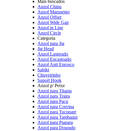
Mais buscados
Anzol Chinu
Anzol Maruseigo
Anzol Offset
Anzol Wide Gap
Anzol in Line
Anzol Circle
Categoria
Anzol para Jig
Jig Head
Anzol Lastreado
Anzol Encastoado
Anzol Anti Enrosco
Sabiki
Chuveirinho
Suport Hook
Anzol p/ Peixe
Anzol para Tilapia
Anzol para Traira
Anzol para Pacu
Anzol para Corvina
Anzol para Tucunare
Anzol para Tambaqui
Anzol para Piapara
Anzol para Dourado