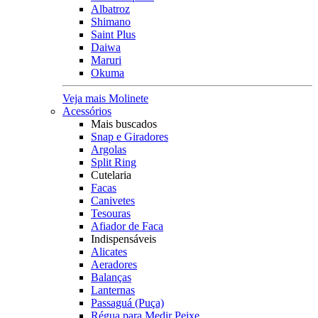
Albatroz
Shimano
Saint Plus
Daiwa
Maruri
Okuma
Veja mais Molinete
Acessórios
Mais buscados
Snap e Giradores
Argolas
Split Ring
Cutelaria
Facas
Canivetes
Tesouras
Afiador de Faca
Indispensáveis
Alicates
Aeradores
Balanças
Lanternas
Passaguá (Puça)
Régua para Medir Peixe