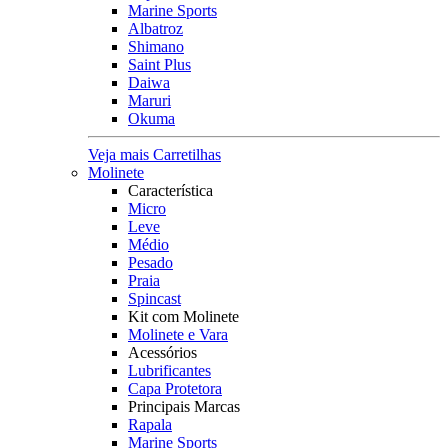
Marine Sports
Albatroz
Shimano
Saint Plus
Daiwa
Maruri
Okuma
Veja mais Carretilhas
Molinete
Característica
Micro
Leve
Médio
Pesado
Praia
Spincast
Kit com Molinete
Molinete e Vara
Acessórios
Lubrificantes
Capa Protetora
Principais Marcas
Rapala
Marine Sports