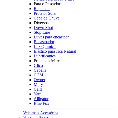
Para o Pescador
Repelente
Protetor Solar
Capa de Chuva
Diversos
Down Shot
Stop Line
Luvas para encastoar
Encastoador
Luz Química
Elástico para Isca Natural
Lubrificantes
Principais Marcas
Glico
Capella
CCM
Owner
Mury
Celta
Yara
Alligator
Blue Fox
Veja mais Acessórios
Varas de Pesca