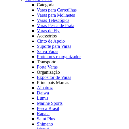
Categoria
Varas para Carretilhas
Varas para Molinetes
Varas Telescópica
Varas Pesca de Praia
Varas de Fly
Acessórios
Cinto de Apoio
Suporte para Varas
Salva Varas
Protetores e organizador
Transporte
Porta Varas
Organização
Expositor de Varas
Principais Marcas
Albatroz
Daiwa
Lumis
Marine Sports
Pesca Brasil
Rapala
Saint Plus
Shimano