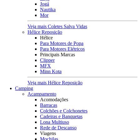
Jogá
Nautika
Mor
Veja mais Coletes Salva Vidas
Hélice Reposição
Hélice
Para Motores de Popa
Para Motores Elétricos
Principais Marcas
Clipper
MFX
Minn Kota
Veja mais Hélice Reposição
Camping
Acampamento
Acomodações
Barracas
Colchões e Colchonetes
Cadeiras e Banquetas
Lona Multiuso
Rede de Descanso
Viagens
Mochilas