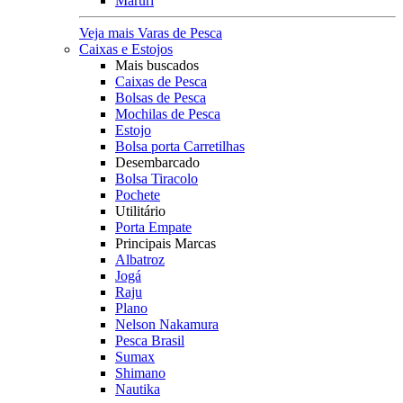
Maruri
Veja mais Varas de Pesca
Caixas e Estojos
Mais buscados
Caixas de Pesca
Bolsas de Pesca
Mochilas de Pesca
Estojo
Bolsa porta Carretilhas
Desembarcado
Bolsa Tiracolo
Pochete
Utilitário
Porta Empate
Principais Marcas
Albatroz
Jogá
Raju
Plano
Nelson Nakamura
Pesca Brasil
Sumax
Shimano
Nautika