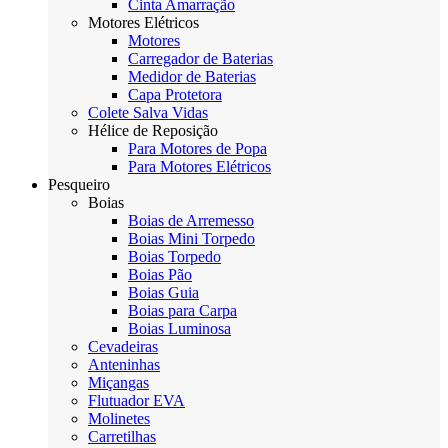
Cinta Amarração
Motores Elétricos
Motores
Carregador de Baterias
Medidor de Baterias
Capa Protetora
Colete Salva Vidas
Hélice de Reposição
Para Motores de Popa
Para Motores Elétricos
Pesqueiro
Boias
Boias de Arremesso
Boias Mini Torpedo
Boias Torpedo
Boias Pão
Boias Guia
Boias para Carpa
Boias Luminosa
Cevadeiras
Anteninhas
Miçangas
Flutuador EVA
Molinetes
Carretilhas