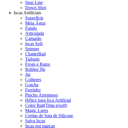
Stop Line
Down Shot
Iscas Artificiais
Superfície
Meia Água
Fundo
Articulada
Camarão
Iscas Soft
Spinner
ChatterBait
Tailspin
Frogs e Ratos
Rubber JIg
Jig
Colheres
Gotcha
Ferrinho
Pincho Arremesso
Hélice para Isca Artificial
Color Bait(Tinta p/soft)
Magic Lures
Cerdas de Saia de Silicone
Salva Iscas
Iscas por marcas