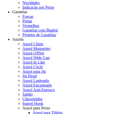
Novidades
Indicação por Peixe
Garatéias
Foscas
Pretas
Vermelhas
Garatéias com Bladed
Protetor de Garatéias
Anzóis
Anzol Chinu
Anzol Maruseigo
Anzol OffSet
Anzol Wide Gap
Anzol In Line
Anzol Circle
Anzol para Jig
Jig Head
Anzol Lastreado
Anzol Encastoado
Anzol Anti-Enrosco
Sabiki
Chuveirinho
Suport Hook
Anzol para Peixe
Anzol para Tilápia