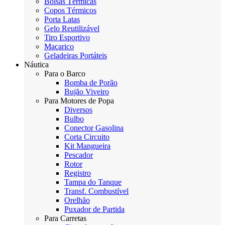
Bolsas Térmicas
Copos Térmicos
Porta Latas
Gelo Reutilizável
Tiro Esportivo
Maçarico
Geladeiras Portáteis
Náutica
Para o Barco
Bomba de Porão
Bujão Viveiro
Para Motores de Popa
Diversos
Bulbo
Conector Gasolina
Corta Circuito
Kit Mangueira
Pescador
Rotor
Registro
Tampa do Tanque
Transf. Combustível
Orelhão
Puxador de Partida
Para Carretas