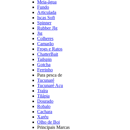
Meia-água
Fundo
Articulada
Iscas Soft
Spinner
Rubber JIg
Jig
Colheres
Camarão
Frogs e Ratos
ChatterBait
Tailspin
Gotcha
Ferrinho
Para pesca de
Tucunaré
Tucunaré Açu
Traíra
Tilápia
Dourado
Robalo
Cachara
Xaréu
Olho de Boi
Principais Marcas