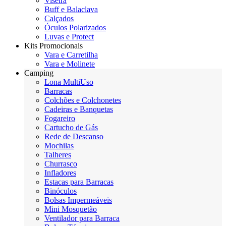
Viseira
Buff e Balaclava
Calçados
Óculos Polarizados
Luvas e Protect
Kits Promocionais
Vara e Carretilha
Vara e Molinete
Camping
Lona MultiUso
Barracas
Colchões e Colchonetes
Cadeiras e Banquetas
Fogareiro
Cartucho de Gás
Rede de Descanso
Mochilas
Talheres
Churrasco
Infladores
Estacas para Barracas
Binóculos
Bolsas Impermeáveis
Mini Mosquetão
Ventilador para Barraca