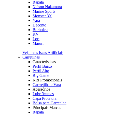
Rapala
Nelson Nakamura
Marine Sports
Monster 3X
Yara
Deconto
Borboleta
KV
Lori
Maruri
Veja mais Iscas Artificiais
Carretilhas
Características
Perfil Baixo
Perfil Alto
Big Game
Kits Promocionais
Carrretilha e Vara
Acessórios
Lubrificantes
Capa Protetora
Bolsa para Carretilha
Principais Marcas
Rapala