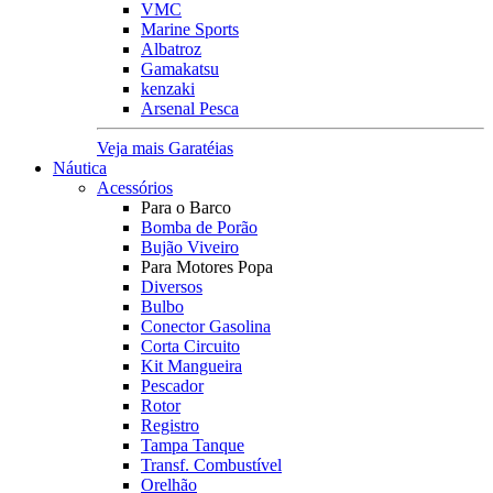
VMC
Marine Sports
Albatroz
Gamakatsu
kenzaki
Arsenal Pesca
Veja mais Garatéias
Náutica
Acessórios
Para o Barco
Bomba de Porão
Bujão Viveiro
Para Motores Popa
Diversos
Bulbo
Conector Gasolina
Corta Circuito
Kit Mangueira
Pescador
Rotor
Registro
Tampa Tanque
Transf. Combustível
Orelhão