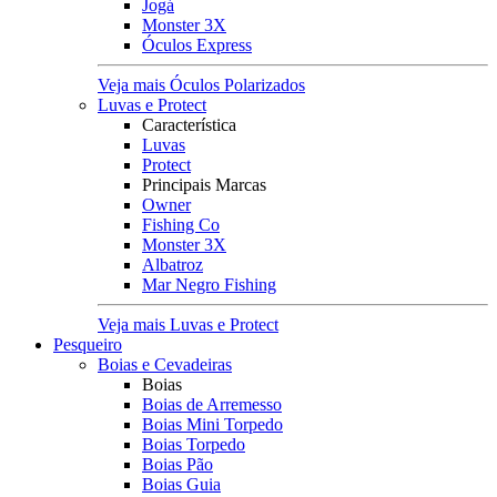
Jogá
Monster 3X
Óculos Express
Veja mais Óculos Polarizados
Luvas e Protect
Característica
Luvas
Protect
Principais Marcas
Owner
Fishing Co
Monster 3X
Albatroz
Mar Negro Fishing
Veja mais Luvas e Protect
Pesqueiro
Boias e Cevadeiras
Boias
Boias de Arremesso
Boias Mini Torpedo
Boias Torpedo
Boias Pão
Boias Guia