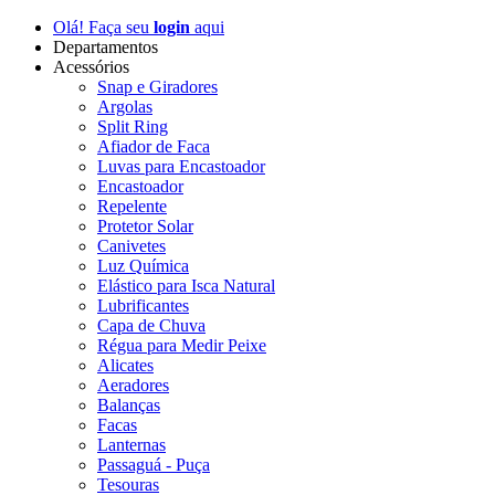
Olá! Faça seu
login
aqui
Departamentos
Acessórios
Snap e Giradores
Argolas
Split Ring
Afiador de Faca
Luvas para Encastoador
Encastoador
Repelente
Protetor Solar
Canivetes
Luz Química
Elástico para Isca Natural
Lubrificantes
Capa de Chuva
Régua para Medir Peixe
Alicates
Aeradores
Balanças
Facas
Lanternas
Passaguá - Puça
Tesouras