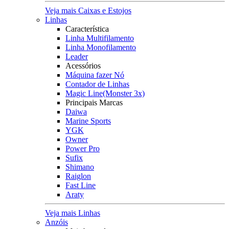
Veja mais Caixas e Estojos
Linhas
Característica
Linha Multifilamento
Linha Monofilamento
Leader
Acessórios
Máquina fazer Nó
Contador de Linhas
Magic Line(Monster 3x)
Principais Marcas
Daiwa
Marine Sports
YGK
Owner
Power Pro
Sufix
Shimano
Raiglon
Fast Line
Araty
Veja mais Linhas
Anzóis