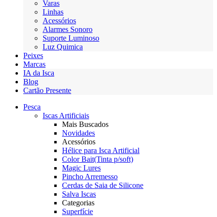
Varas
Linhas
Acessórios
Alarmes Sonoro
Suporte Luminoso
Luz Quimica
Peixes
Marcas
IA da Isca
Blog
Cartão Presente
Pesca
Iscas Artificiais
Mais Buscados
Novidades
Acessórios
Hélice para Isca Artificial
Color Bait(Tinta p/soft)
Magic Lures
Pincho Arremesso
Cerdas de Saia de Silicone
Salva Iscas
Categorias
Superfície