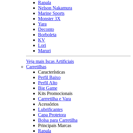
Rapala
Nelson Nakamura
Marine Sports
Monster 3X
Yara
Deconto
Borboleta
KV
Lori
Maruri
Veja mais Iscas Artificiais
Carretilhas
Características
Perfil Baixo
Perfil Alto
Big Game
Kits Promocionais
Carrretilha e Vara
Acessórios
Lubrificantes
Capa Protetora
Bolsa para Carretilha
Principais Marcas
Rapala