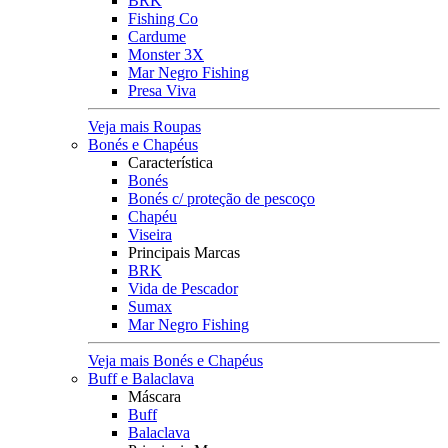
BRK
Fishing Co
Cardume
Monster 3X
Mar Negro Fishing
Presa Viva
Veja mais Roupas
Bonés e Chapéus
Característica
Bonés
Bonés c/ proteção de pescoço
Chapéu
Viseira
Principais Marcas
BRK
Vida de Pescador
Sumax
Mar Negro Fishing
Veja mais Bonés e Chapéus
Buff e Balaclava
Máscara
Buff
Balaclava