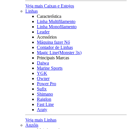
Veja mais Caixas e Estojos
Linhas
Característica
Linha Multifilamento
Linha Monofilamento
Leader
Acessórios
Máquina fazer Nó
Contador de Linhas
Magic Line(Monster 3x)
Principais Marcas
Daiwa
Marine Sports
YGK
Owner
Power Pro
Sufix
Shimano
Raiglon
Fast Line
Araty
Veja mais Linhas
Anzóis