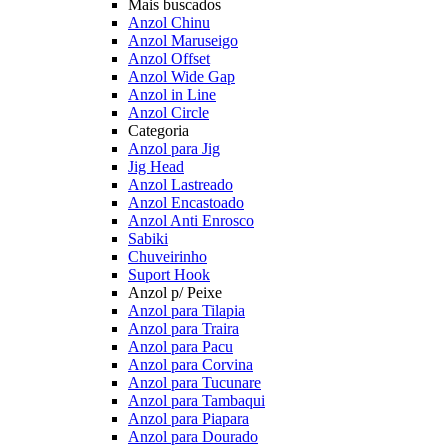
Mais buscados
Anzol Chinu
Anzol Maruseigo
Anzol Offset
Anzol Wide Gap
Anzol in Line
Anzol Circle
Categoria
Anzol para Jig
Jig Head
Anzol Lastreado
Anzol Encastoado
Anzol Anti Enrosco
Sabiki
Chuveirinho
Suport Hook
Anzol p/ Peixe
Anzol para Tilapia
Anzol para Traira
Anzol para Pacu
Anzol para Corvina
Anzol para Tucunare
Anzol para Tambaqui
Anzol para Piapara
Anzol para Dourado