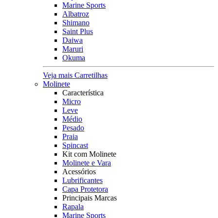
Marine Sports
Albatroz
Shimano
Saint Plus
Daiwa
Maruri
Okuma
Veja mais Carretilhas
Molinete
Característica
Micro
Leve
Médio
Pesado
Praia
Spincast
Kit com Molinete
Molinete e Vara
Acessórios
Lubrificantes
Capa Protetora
Principais Marcas
Rapala
Marine Sports