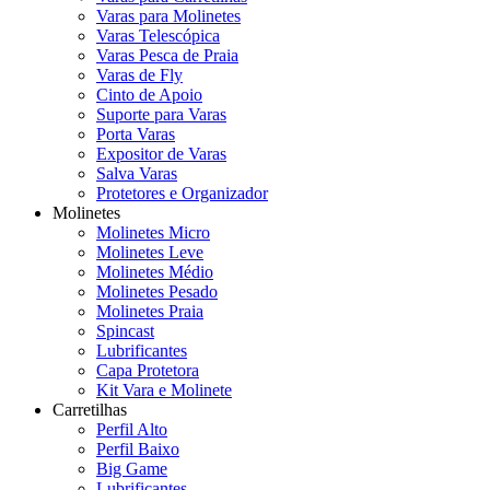
Varas para Molinetes
Varas Telescópica
Varas Pesca de Praia
Varas de Fly
Cinto de Apoio
Suporte para Varas
Porta Varas
Expositor de Varas
Salva Varas
Protetores e Organizador
Molinetes
Molinetes Micro
Molinetes Leve
Molinetes Médio
Molinetes Pesado
Molinetes Praia
Spincast
Lubrificantes
Capa Protetora
Kit Vara e Molinete
Carretilhas
Perfil Alto
Perfil Baixo
Big Game
Lubrificantes