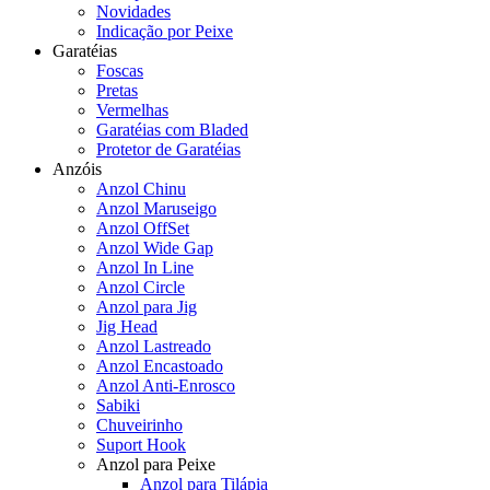
Novidades
Indicação por Peixe
Garatéias
Foscas
Pretas
Vermelhas
Garatéias com Bladed
Protetor de Garatéias
Anzóis
Anzol Chinu
Anzol Maruseigo
Anzol OffSet
Anzol Wide Gap
Anzol In Line
Anzol Circle
Anzol para Jig
Jig Head
Anzol Lastreado
Anzol Encastoado
Anzol Anti-Enrosco
Sabiki
Chuveirinho
Suport Hook
Anzol para Peixe
Anzol para Tilápia