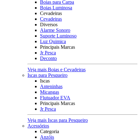
Boias para Carpa
Boias Luminosa
Cevadeiras
Cevadeiras
Diversos
Alarme Sonoro
Suporte Luminoso
Luz Quimica
Principais Marcas
Jr Pesca
Deconto
Veja mais Boias e Cevadeiras
Iscas para Pesqueiro
Iscas
Anteninhas
Miçangas
Flutuador EVA
Principais Marcas
Jr Pesca
Veja mais Iscas para Pesqueiro
Acessórios
Categoria
Anzóis