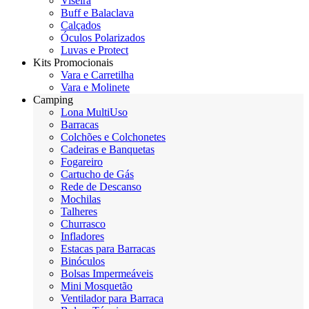
Viseira
Buff e Balaclava
Calçados
Óculos Polarizados
Luvas e Protect
Kits Promocionais
Vara e Carretilha
Vara e Molinete
Camping
Lona MultiUso
Barracas
Colchões e Colchonetes
Cadeiras e Banquetas
Fogareiro
Cartucho de Gás
Rede de Descanso
Mochilas
Talheres
Churrasco
Infladores
Estacas para Barracas
Binóculos
Bolsas Impermeáveis
Mini Mosquetão
Ventilador para Barraca