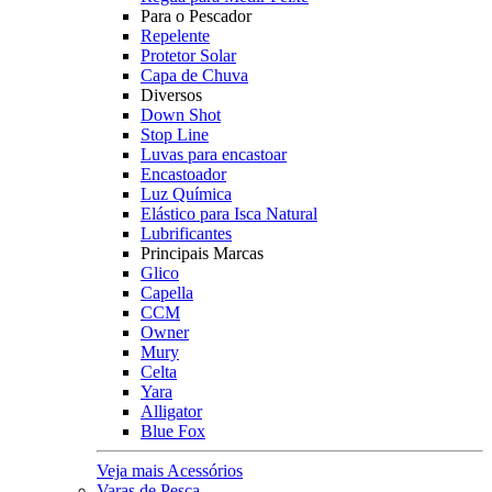
Para o Pescador
Repelente
Protetor Solar
Capa de Chuva
Diversos
Down Shot
Stop Line
Luvas para encastoar
Encastoador
Luz Química
Elástico para Isca Natural
Lubrificantes
Principais Marcas
Glico
Capella
CCM
Owner
Mury
Celta
Yara
Alligator
Blue Fox
Veja mais Acessórios
Varas de Pesca