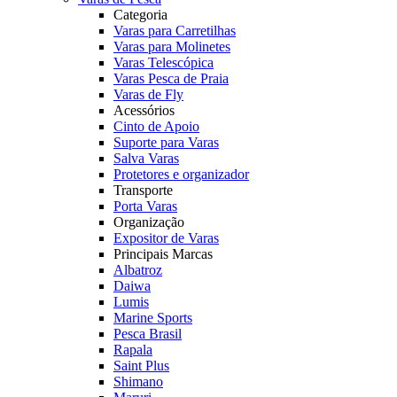
Categoria
Varas para Carretilhas
Varas para Molinetes
Varas Telescópica
Varas Pesca de Praia
Varas de Fly
Acessórios
Cinto de Apoio
Suporte para Varas
Salva Varas
Protetores e organizador
Transporte
Porta Varas
Organização
Expositor de Varas
Principais Marcas
Albatroz
Daiwa
Lumis
Marine Sports
Pesca Brasil
Rapala
Saint Plus
Shimano