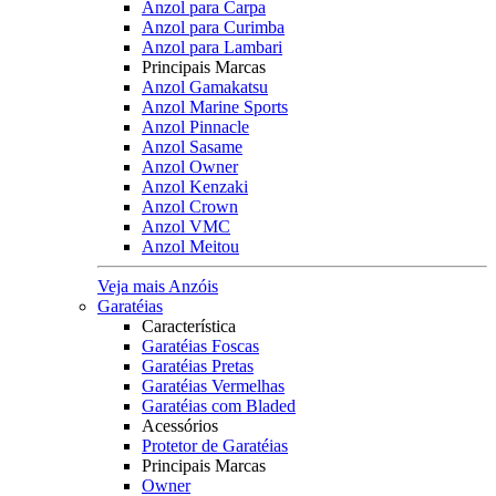
Anzol para Carpa
Anzol para Curimba
Anzol para Lambari
Principais Marcas
Anzol Gamakatsu
Anzol Marine Sports
Anzol Pinnacle
Anzol Sasame
Anzol Owner
Anzol Kenzaki
Anzol Crown
Anzol VMC
Anzol Meitou
Veja mais Anzóis
Garatéias
Característica
Garatéias Foscas
Garatéias Pretas
Garatéias Vermelhas
Garatéias com Bladed
Acessórios
Protetor de Garatéias
Principais Marcas
Owner