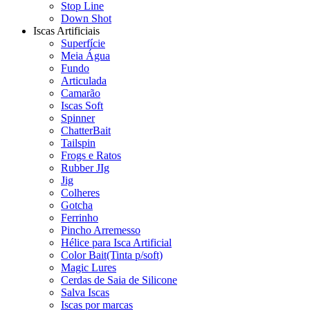
Stop Line
Down Shot
Iscas Artificiais
Superfície
Meia Água
Fundo
Articulada
Camarão
Iscas Soft
Spinner
ChatterBait
Tailspin
Frogs e Ratos
Rubber JIg
Jig
Colheres
Gotcha
Ferrinho
Pincho Arremesso
Hélice para Isca Artificial
Color Bait(Tinta p/soft)
Magic Lures
Cerdas de Saia de Silicone
Salva Iscas
Iscas por marcas