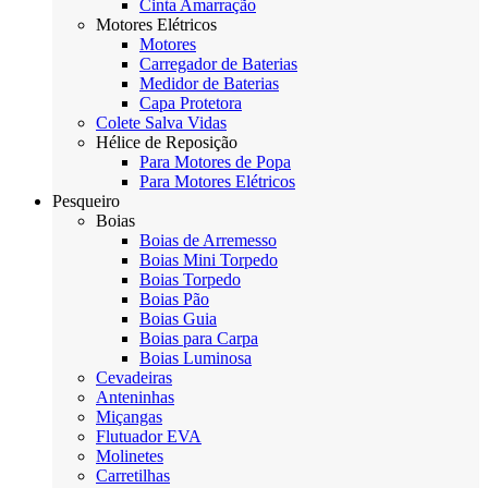
Cinta Amarração
Motores Elétricos
Motores
Carregador de Baterias
Medidor de Baterias
Capa Protetora
Colete Salva Vidas
Hélice de Reposição
Para Motores de Popa
Para Motores Elétricos
Pesqueiro
Boias
Boias de Arremesso
Boias Mini Torpedo
Boias Torpedo
Boias Pão
Boias Guia
Boias para Carpa
Boias Luminosa
Cevadeiras
Anteninhas
Miçangas
Flutuador EVA
Molinetes
Carretilhas