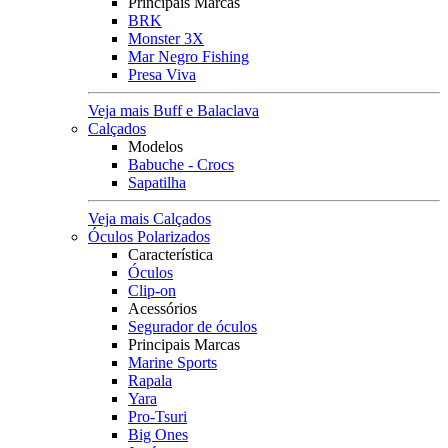
Principais Marcas
BRK
Monster 3X
Mar Negro Fishing
Presa Viva
Veja mais Buff e Balaclava
Calçados
Modelos
Babuche - Crocs
Sapatilha
Veja mais Calçados
Óculos Polarizados
Característica
Óculos
Clip-on
Acessórios
Segurador de óculos
Principais Marcas
Marine Sports
Rapala
Yara
Pro-Tsuri
Big Ones