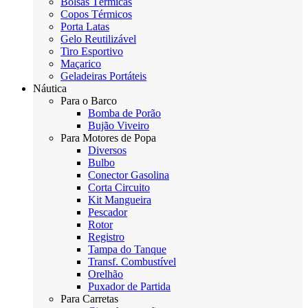
Bolsas Térmicas
Copos Térmicos
Porta Latas
Gelo Reutilizável
Tiro Esportivo
Maçarico
Geladeiras Portáteis
Náutica
Para o Barco
Bomba de Porão
Bujão Viveiro
Para Motores de Popa
Diversos
Bulbo
Conector Gasolina
Corta Circuito
Kit Mangueira
Pescador
Rotor
Registro
Tampa do Tanque
Transf. Combustível
Orelhão
Puxador de Partida
Para Carretas