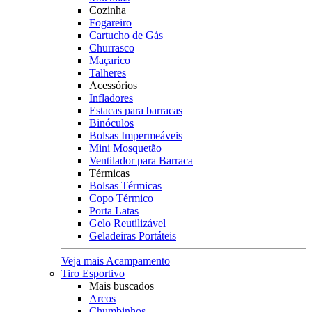
Cozinha
Fogareiro
Cartucho de Gás
Churrasco
Maçarico
Talheres
Acessórios
Infladores
Estacas para barracas
Binóculos
Bolsas Impermeáveis
Mini Mosquetão
Ventilador para Barraca
Térmicas
Bolsas Térmicas
Copo Térmico
Porta Latas
Gelo Reutilizável
Geladeiras Portáteis
Veja mais Acampamento
Tiro Esportivo
Mais buscados
Arcos
Chumbinhos