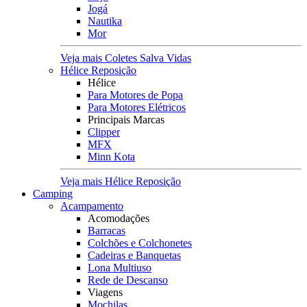
Jogá
Nautika
Mor
Veja mais Coletes Salva Vidas
Hélice Reposição
Hélice
Para Motores de Popa
Para Motores Elétricos
Principais Marcas
Clipper
MFX
Minn Kota
Veja mais Hélice Reposição
Camping
Acampamento
Acomodações
Barracas
Colchões e Colchonetes
Cadeiras e Banquetas
Lona Multiuso
Rede de Descanso
Viagens
Mochilas