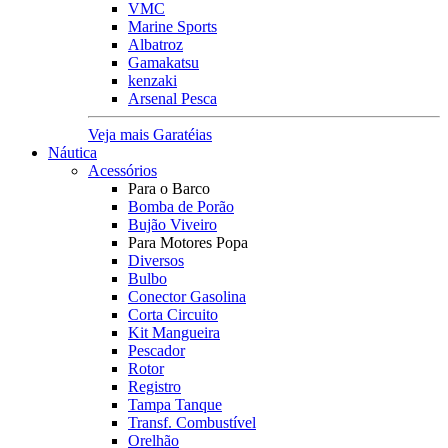
VMC
Marine Sports
Albatroz
Gamakatsu
kenzaki
Arsenal Pesca
Veja mais Garatéias
Náutica
Acessórios
Para o Barco
Bomba de Porão
Bujão Viveiro
Para Motores Popa
Diversos
Bulbo
Conector Gasolina
Corta Circuito
Kit Mangueira
Pescador
Rotor
Registro
Tampa Tanque
Transf. Combustível
Orelhão