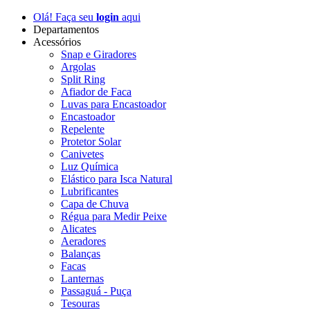
Olá! Faça seu
login
aqui
Departamentos
Acessórios
Snap e Giradores
Argolas
Split Ring
Afiador de Faca
Luvas para Encastoador
Encastoador
Repelente
Protetor Solar
Canivetes
Luz Química
Elástico para Isca Natural
Lubrificantes
Capa de Chuva
Régua para Medir Peixe
Alicates
Aeradores
Balanças
Facas
Lanternas
Passaguá - Puça
Tesouras