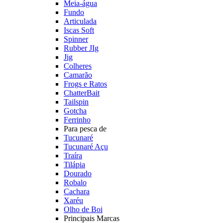
Meia-água
Fundo
Articulada
Iscas Soft
Spinner
Rubber JIg
Jig
Colheres
Camarão
Frogs e Ratos
ChatterBait
Tailspin
Gotcha
Ferrinho
Para pesca de
Tucunaré
Tucunaré Açu
Traíra
Tilápia
Dourado
Robalo
Cachara
Xaréu
Olho de Boi
Principais Marcas