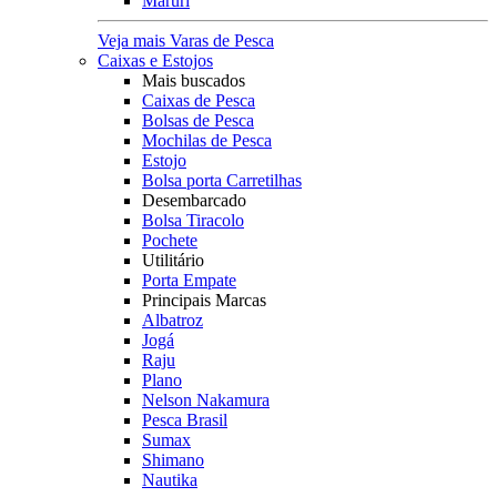
Maruri
Veja mais Varas de Pesca
Caixas e Estojos
Mais buscados
Caixas de Pesca
Bolsas de Pesca
Mochilas de Pesca
Estojo
Bolsa porta Carretilhas
Desembarcado
Bolsa Tiracolo
Pochete
Utilitário
Porta Empate
Principais Marcas
Albatroz
Jogá
Raju
Plano
Nelson Nakamura
Pesca Brasil
Sumax
Shimano
Nautika