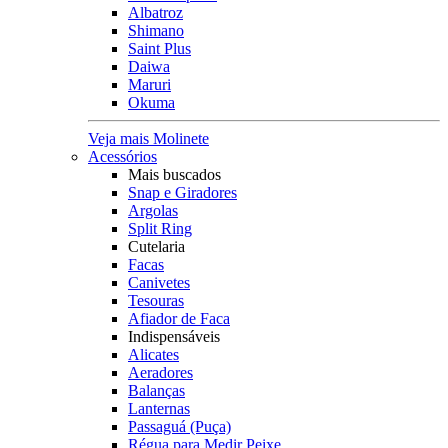
Albatroz
Shimano
Saint Plus
Daiwa
Maruri
Okuma
Veja mais Molinete
Acessórios
Mais buscados
Snap e Giradores
Argolas
Split Ring
Cutelaria
Facas
Canivetes
Tesouras
Afiador de Faca
Indispensáveis
Alicates
Aeradores
Balanças
Lanternas
Passaguá (Puça)
Régua para Medir Peixe