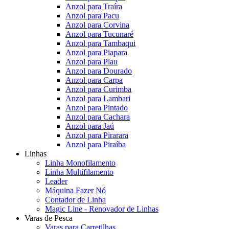
Anzol para Traíra
Anzol para Pacu
Anzol para Corvina
Anzol para Tucunaré
Anzol para Tambaqui
Anzol para Piapara
Anzol para Piau
Anzol para Dourado
Anzol para Carpa
Anzol para Curimba
Anzol para Lambari
Anzol para Pintado
Anzol para Cachara
Anzol para Jaú
Anzol para Pirarara
Anzol para Piraíba
Linhas
Linha Monofilamento
Linha Multifilamento
Leader
Máquina Fazer Nó
Contador de Linha
Magic Line - Renovador de Linhas
Varas de Pesca
Varas para Carretilhas