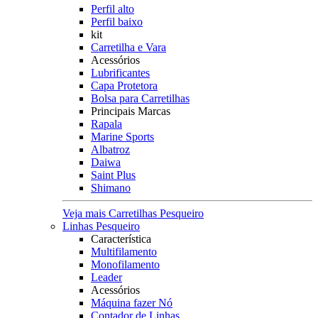
Perfil alto
Perfil baixo
kit
Carretilha e Vara
Acessórios
Lubrificantes
Capa Protetora
Bolsa para Carretilhas
Principais Marcas
Rapala
Marine Sports
Albatroz
Daiwa
Saint Plus
Shimano
Veja mais Carretilhas Pesqueiro
Linhas Pesqueiro
Característica
Multifilamento
Monofilamento
Leader
Acessórios
Máquina fazer Nó
Contador de Linhas