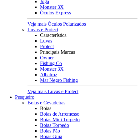
Jogá
Monster 3X
Óculos Express
Veja mais Óculos Polarizados
Luvas e Protect
Característica
Luvas
Protect
Principais Marcas
Owner
Fishing Co
Monster 3X
Albatroz
Mar Negro Fishing
Veja mais Luvas e Protect
Pesqueiro
Boias e Cevadeiras
Boias
Boias de Arremesso
Boias Mini Torpedo
Boias Torpedo
Boias Pão
Boias Guia