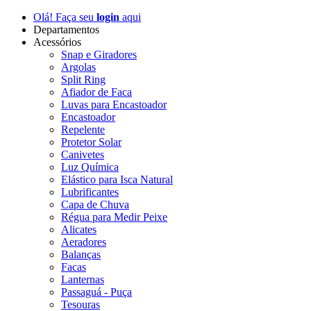
Olá! Faça seu
login
aqui
Departamentos
Acessórios
Snap e Giradores
Argolas
Split Ring
Afiador de Faca
Luvas para Encastoador
Encastoador
Repelente
Protetor Solar
Canivetes
Luz Química
Elástico para Isca Natural
Lubrificantes
Capa de Chuva
Régua para Medir Peixe
Alicates
Aeradores
Balanças
Facas
Lanternas
Passaguá - Puça
Tesouras