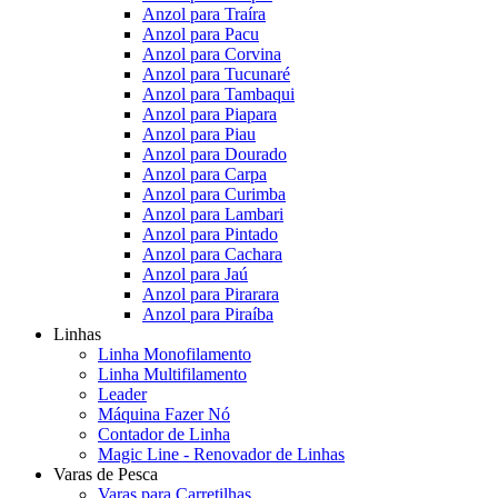
Anzol para Traíra
Anzol para Pacu
Anzol para Corvina
Anzol para Tucunaré
Anzol para Tambaqui
Anzol para Piapara
Anzol para Piau
Anzol para Dourado
Anzol para Carpa
Anzol para Curimba
Anzol para Lambari
Anzol para Pintado
Anzol para Cachara
Anzol para Jaú
Anzol para Pirarara
Anzol para Piraíba
Linhas
Linha Monofilamento
Linha Multifilamento
Leader
Máquina Fazer Nó
Contador de Linha
Magic Line - Renovador de Linhas
Varas de Pesca
Varas para Carretilhas