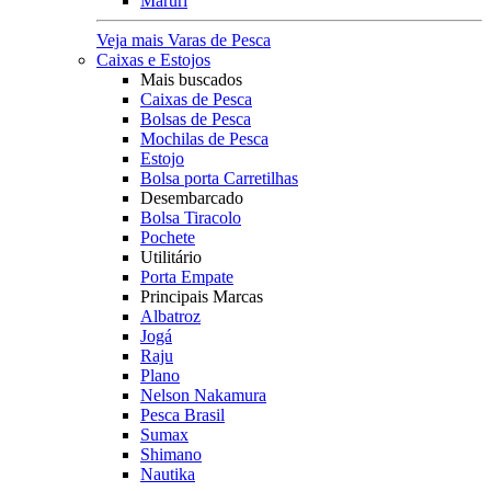
Maruri
Veja mais Varas de Pesca
Caixas e Estojos
Mais buscados
Caixas de Pesca
Bolsas de Pesca
Mochilas de Pesca
Estojo
Bolsa porta Carretilhas
Desembarcado
Bolsa Tiracolo
Pochete
Utilitário
Porta Empate
Principais Marcas
Albatroz
Jogá
Raju
Plano
Nelson Nakamura
Pesca Brasil
Sumax
Shimano
Nautika