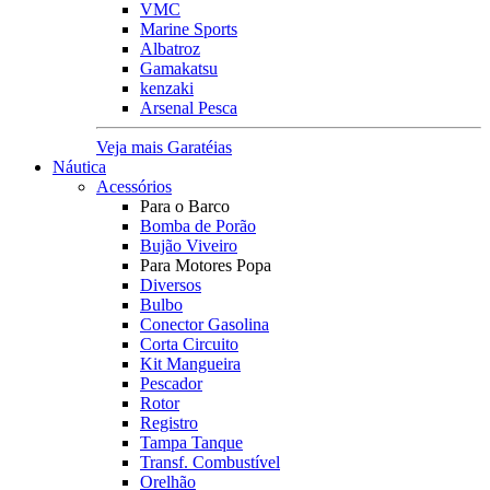
VMC
Marine Sports
Albatroz
Gamakatsu
kenzaki
Arsenal Pesca
Veja mais Garatéias
Náutica
Acessórios
Para o Barco
Bomba de Porão
Bujão Viveiro
Para Motores Popa
Diversos
Bulbo
Conector Gasolina
Corta Circuito
Kit Mangueira
Pescador
Rotor
Registro
Tampa Tanque
Transf. Combustível
Orelhão