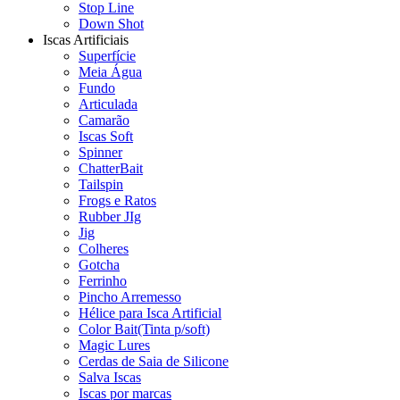
Stop Line
Down Shot
Iscas Artificiais
Superfície
Meia Água
Fundo
Articulada
Camarão
Iscas Soft
Spinner
ChatterBait
Tailspin
Frogs e Ratos
Rubber JIg
Jig
Colheres
Gotcha
Ferrinho
Pincho Arremesso
Hélice para Isca Artificial
Color Bait(Tinta p/soft)
Magic Lures
Cerdas de Saia de Silicone
Salva Iscas
Iscas por marcas