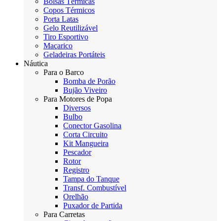
Bolsas Térmicas
Copos Térmicos
Porta Latas
Gelo Reutilizável
Tiro Esportivo
Maçarico
Geladeiras Portáteis
Náutica
Para o Barco
Bomba de Porão
Bujão Viveiro
Para Motores de Popa
Diversos
Bulbo
Conector Gasolina
Corta Circuito
Kit Mangueira
Pescador
Rotor
Registro
Tampa do Tanque
Transf. Combustível
Orelhão
Puxador de Partida
Para Carretas