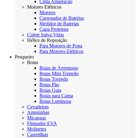
Cinta Amarração
Motores Elétricos
Motores
Carregador de Baterias
Medidor de Baterias
Capa Protetora
Colete Salva Vidas
Hélice de Reposição
Para Motores de Popa
Para Motores Elétricos
Pesqueiro
Boias
Boias de Arremesso
Boias Mini Torpedo
Boias Torpedo
Boias Pão
Boias Guia
Boias para Carpa
Boias Luminosa
Cevadeiras
Anteninhas
Miçangas
Flutuador EVA
Molinetes
Carretilhas