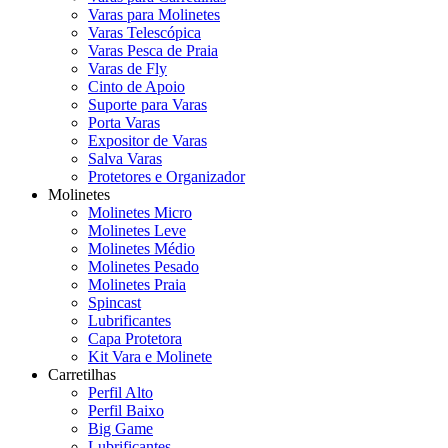
Varas para Molinetes
Varas Telescópica
Varas Pesca de Praia
Varas de Fly
Cinto de Apoio
Suporte para Varas
Porta Varas
Expositor de Varas
Salva Varas
Protetores e Organizador
Molinetes
Molinetes Micro
Molinetes Leve
Molinetes Médio
Molinetes Pesado
Molinetes Praia
Spincast
Lubrificantes
Capa Protetora
Kit Vara e Molinete
Carretilhas
Perfil Alto
Perfil Baixo
Big Game
Lubrificantes