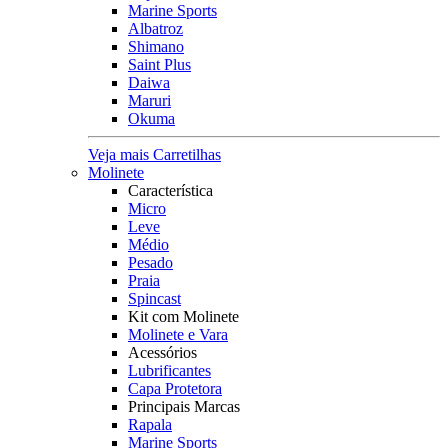
Marine Sports
Albatroz
Shimano
Saint Plus
Daiwa
Maruri
Okuma
Veja mais Carretilhas
Molinete
Característica
Micro
Leve
Médio
Pesado
Praia
Spincast
Kit com Molinete
Molinete e Vara
Acessórios
Lubrificantes
Capa Protetora
Principais Marcas
Rapala
Marine Sports