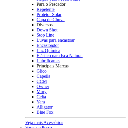
Para o Pescador
Repelente
Protetor Solar
Capa de Chuva
Diversos
Down Shot
Stop Line
Luvas para encastoar
Encastoador
Luz Química
Elástico para Isca Natural
Lubrificantes
Principais Marcas
Glico
Capella
CCM
Owner
Mury
Celta
Yara
Alligator
Blue Fox
Veja mais Acessórios
Varas de Pesca