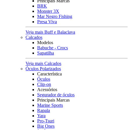
Principais Marcas
BRK
Monster 3X
Mar Negro Fishing
Presa Viva
Veja mais Buff e Balaclava
Calçados
Modelos
Babuche - Crocs
Sapatilha
Veja mais Calçados
Óculos Polarizados
Característica
Óculos
Clip-on
Acessórios
Segurador de óculos
Principais Marcas
Marine Sports
Rapala
Yara
Pro-Tsuri
Big Ones