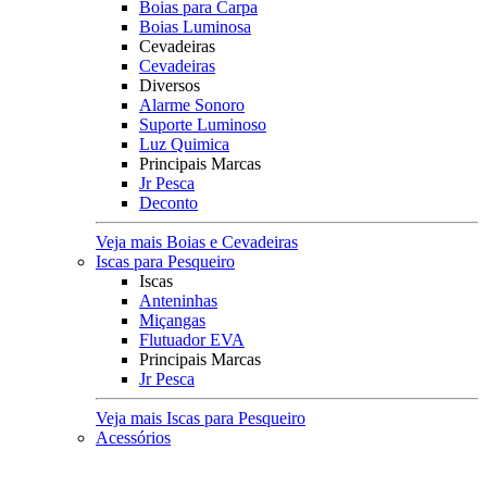
Boias para Carpa
Boias Luminosa
Cevadeiras
Cevadeiras
Diversos
Alarme Sonoro
Suporte Luminoso
Luz Quimica
Principais Marcas
Jr Pesca
Deconto
Veja mais Boias e Cevadeiras
Iscas para Pesqueiro
Iscas
Anteninhas
Miçangas
Flutuador EVA
Principais Marcas
Jr Pesca
Veja mais Iscas para Pesqueiro
Acessórios
Categoria
Anzóis