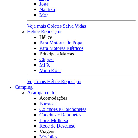
Jogá
Nautika
Mor
Veja mais Coletes Salva Vidas
Hélice Reposição
Hélice
Para Motores de Popa
Para Motores Elétricos
Principais Marcas
Clipper
MFX
Minn Kota
Veja mais Hélice Reposição
Camping
Acampamento
Acomodações
Barracas
Colchões e Colchonetes
Cadeiras e Banquetas
Lona Multiuso
Rede de Descanso
Viagens
Mochilas