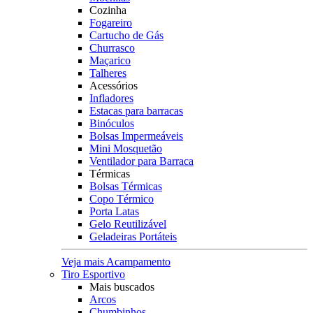
Cozinha
Fogareiro
Cartucho de Gás
Churrasco
Maçarico
Talheres
Acessórios
Infladores
Estacas para barracas
Binóculos
Bolsas Impermeáveis
Mini Mosquetão
Ventilador para Barraca
Térmicas
Bolsas Térmicas
Copo Térmico
Porta Latas
Gelo Reutilizável
Geladeiras Portáteis
Veja mais Acampamento
Tiro Esportivo
Mais buscados
Arcos
Chumbinhos