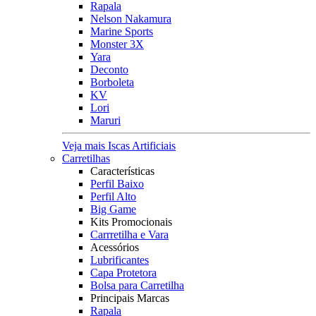
Rapala
Nelson Nakamura
Marine Sports
Monster 3X
Yara
Deconto
Borboleta
KV
Lori
Maruri
Veja mais Iscas Artificiais
Carretilhas
Características
Perfil Baixo
Perfil Alto
Big Game
Kits Promocionais
Carrretilha e Vara
Acessórios
Lubrificantes
Capa Protetora
Bolsa para Carretilha
Principais Marcas
Rapala