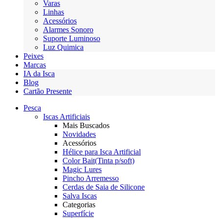
Varas
Linhas
Acessórios
Alarmes Sonoro
Suporte Luminoso
Luz Quimica
Peixes
Marcas
IA da Isca
Blog
Cartão Presente
Pesca
Iscas Artificiais
Mais Buscados
Novidades
Acessórios
Hélice para Isca Artificial
Color Bait(Tinta p/soft)
Magic Lures
Pincho Arremesso
Cerdas de Saia de Silicone
Salva Iscas
Categorias
Superfície