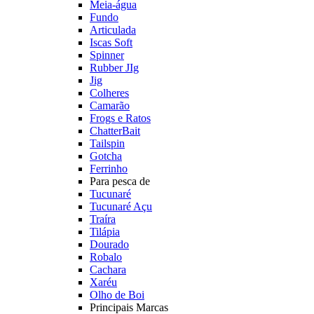
Meia-água
Fundo
Articulada
Iscas Soft
Spinner
Rubber JIg
Jig
Colheres
Camarão
Frogs e Ratos
ChatterBait
Tailspin
Gotcha
Ferrinho
Para pesca de
Tucunaré
Tucunaré Açu
Traíra
Tilápia
Dourado
Robalo
Cachara
Xaréu
Olho de Boi
Principais Marcas