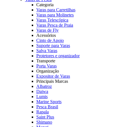
Categoria
Varas para Carretilhas
Varas para Molinetes
Varas Telescópica
Varas Pesca de Praia
Varas de Fly
Acessórios
Cinto de Apoio
Suporte para Varas
Salva Varas
Protetores e organizador
Transporte
Porta Varas
Organização
Expositor de Varas
Principais Marcas
Albatroz
Daiwa
Lumis
Marine Sports
Pesca Brasil
Rapala
Saint Plus
Shimano