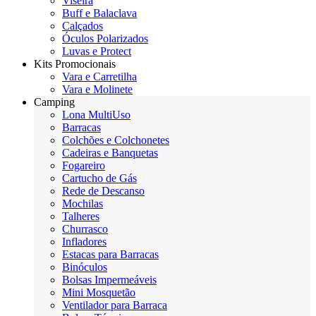
Viseira
Buff e Balaclava
Calçados
Óculos Polarizados
Luvas e Protect
Kits Promocionais
Vara e Carretilha
Vara e Molinete
Camping
Lona MultiUso
Barracas
Colchões e Colchonetes
Cadeiras e Banquetas
Fogareiro
Cartucho de Gás
Rede de Descanso
Mochilas
Talheres
Churrasco
Infladores
Estacas para Barracas
Binóculos
Bolsas Impermeáveis
Mini Mosquetão
Ventilador para Barraca