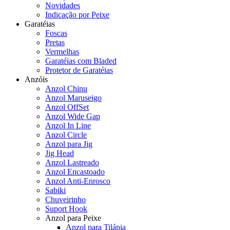
Novidades
Indicação por Peixe
Garatéias
Foscas
Pretas
Vermelhas
Garatéias com Bladed
Protetor de Garatéias
Anzóis
Anzol Chinu
Anzol Maruseigo
Anzol OffSet
Anzol Wide Gap
Anzol In Line
Anzol Circle
Anzol para Jig
Jig Head
Anzol Lastreado
Anzol Encastoado
Anzol Anti-Enrosco
Sabiki
Chuveirinho
Suport Hook
Anzol para Peixe
Anzol para Tilápia