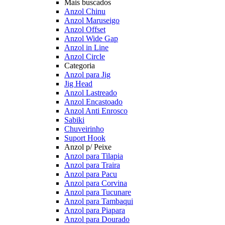
Mais buscados
Anzol Chinu
Anzol Maruseigo
Anzol Offset
Anzol Wide Gap
Anzol in Line
Anzol Circle
Categoria
Anzol para Jig
Jig Head
Anzol Lastreado
Anzol Encastoado
Anzol Anti Enrosco
Sabiki
Chuveirinho
Suport Hook
Anzol p/ Peixe
Anzol para Tilapia
Anzol para Traira
Anzol para Pacu
Anzol para Corvina
Anzol para Tucunare
Anzol para Tambaqui
Anzol para Piapara
Anzol para Dourado