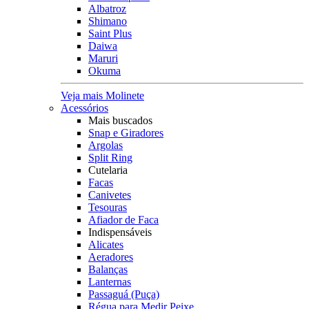
Albatroz
Shimano
Saint Plus
Daiwa
Maruri
Okuma
Veja mais Molinete
Acessórios
Mais buscados
Snap e Giradores
Argolas
Split Ring
Cutelaria
Facas
Canivetes
Tesouras
Afiador de Faca
Indispensáveis
Alicates
Aeradores
Balanças
Lanternas
Passaguá (Puça)
Régua para Medir Peixe