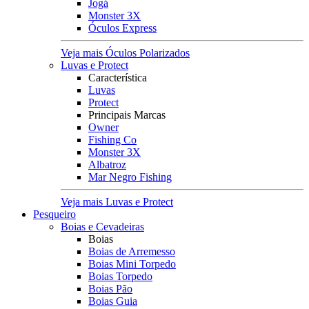
Jogá
Monster 3X
Óculos Express
Veja mais Óculos Polarizados
Luvas e Protect
Característica
Luvas
Protect
Principais Marcas
Owner
Fishing Co
Monster 3X
Albatroz
Mar Negro Fishing
Veja mais Luvas e Protect
Pesqueiro
Boias e Cevadeiras
Boias
Boias de Arremesso
Boias Mini Torpedo
Boias Torpedo
Boias Pão
Boias Guia