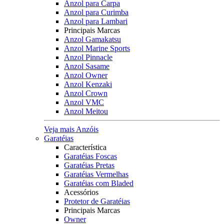
Anzol para Carpa
Anzol para Curimba
Anzol para Lambari
Principais Marcas
Anzol Gamakatsu
Anzol Marine Sports
Anzol Pinnacle
Anzol Sasame
Anzol Owner
Anzol Kenzaki
Anzol Crown
Anzol VMC
Anzol Meitou
Veja mais Anzóis
Garatéias
Característica
Garatéias Foscas
Garatéias Pretas
Garatéias Vermelhas
Garatéias com Bladed
Acessórios
Protetor de Garatéias
Principais Marcas
Owner