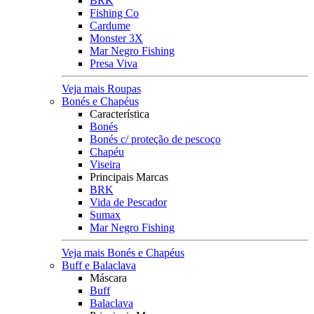
BRK
Fishing Co
Cardume
Monster 3X
Mar Negro Fishing
Presa Viva
Veja mais Roupas
Bonés e Chapéus
Característica
Bonés
Bonés c/ proteção de pescoço
Chapéu
Viseira
Principais Marcas
BRK
Vida de Pescador
Sumax
Mar Negro Fishing
Veja mais Bonés e Chapéus
Buff e Balaclava
Máscara
Buff
Balaclava