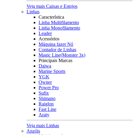
Veja mais Caixas e Estojos
Linhas
Característica
Linha Multifilamento
Linha Monofilamento
Leader
Acessórios
Máquina fazer Nó
Contador de Linhas
Magic Line(Monster 3x)
Principais Marcas
Daiwa
Marine Sports
YGK
Owner
Power Pro
Sufix
Shimano
Raiglon
Fast Line
Araty
Veja mais Linhas
Anzóis