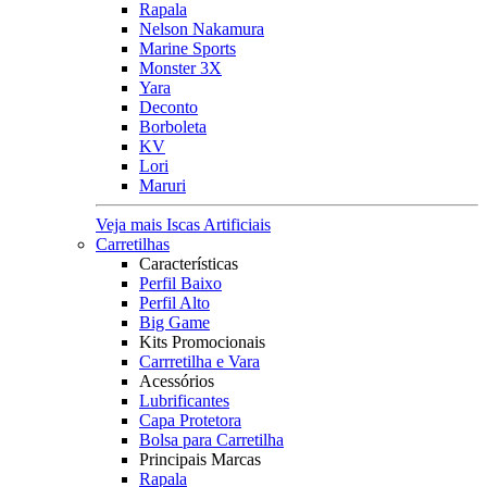
Rapala
Nelson Nakamura
Marine Sports
Monster 3X
Yara
Deconto
Borboleta
KV
Lori
Maruri
Veja mais Iscas Artificiais
Carretilhas
Características
Perfil Baixo
Perfil Alto
Big Game
Kits Promocionais
Carrretilha e Vara
Acessórios
Lubrificantes
Capa Protetora
Bolsa para Carretilha
Principais Marcas
Rapala