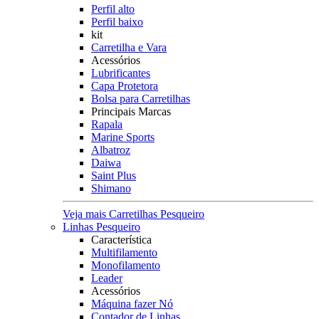
Perfil alto
Perfil baixo
kit
Carretilha e Vara
Acessórios
Lubrificantes
Capa Protetora
Bolsa para Carretilhas
Principais Marcas
Rapala
Marine Sports
Albatroz
Daiwa
Saint Plus
Shimano
Veja mais Carretilhas Pesqueiro
Linhas Pesqueiro
Característica
Multifilamento
Monofilamento
Leader
Acessórios
Máquina fazer Nó
Contador de Linhas