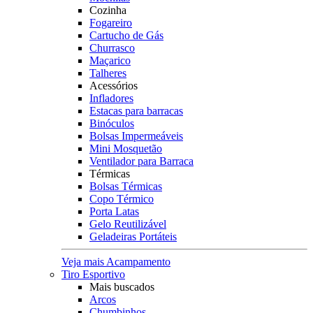
Cozinha
Fogareiro
Cartucho de Gás
Churrasco
Maçarico
Talheres
Acessórios
Infladores
Estacas para barracas
Binóculos
Bolsas Impermeáveis
Mini Mosquetão
Ventilador para Barraca
Térmicas
Bolsas Térmicas
Copo Térmico
Porta Latas
Gelo Reutilizável
Geladeiras Portáteis
Veja mais Acampamento
Tiro Esportivo
Mais buscados
Arcos
Chumbinhos