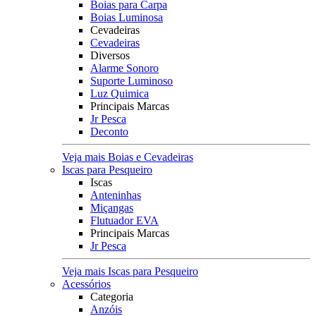
Boias para Carpa
Boias Luminosa
Cevadeiras
Cevadeiras
Diversos
Alarme Sonoro
Suporte Luminoso
Luz Quimica
Principais Marcas
Jr Pesca
Deconto
Veja mais Boias e Cevadeiras
Iscas para Pesqueiro
Iscas
Anteninhas
Miçangas
Flutuador EVA
Principais Marcas
Jr Pesca
Veja mais Iscas para Pesqueiro
Acessórios
Categoria
Anzóis