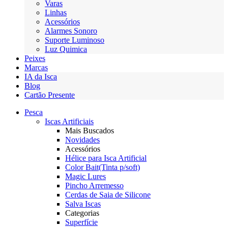
Varas
Linhas
Acessórios
Alarmes Sonoro
Suporte Luminoso
Luz Quimica
Peixes
Marcas
IA da Isca
Blog
Cartão Presente
Pesca
Iscas Artificiais
Mais Buscados
Novidades
Acessórios
Hélice para Isca Artificial
Color Bait(Tinta p/soft)
Magic Lures
Pincho Arremesso
Cerdas de Saia de Silicone
Salva Iscas
Categorias
Superfície