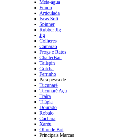
Meia-água
Fundo
Articulada
Iscas Soft
Spinner
Rubber JIg
Jig
Colheres
Camarão
Frogs e Ratos
ChatterBait
Tailspin
Gotcha
Ferrinho
Para pesca de
Tucunaré
Tucunaré Açu
Traíra
Tilápia
Dourado
Robalo
Cachara
Xaréu
Olho de Boi
Principais Marcas