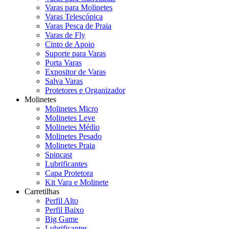
Varas para Molinetes
Varas Telescópica
Varas Pesca de Praia
Varas de Fly
Cinto de Apoio
Suporte para Varas
Porta Varas
Expositor de Varas
Salva Varas
Protetores e Organizador
Molinetes
Molinetes Micro
Molinetes Leve
Molinetes Médio
Molinetes Pesado
Molinetes Praia
Spincast
Lubrificantes
Capa Protetora
Kit Vara e Molinete
Carretilhas
Perfil Alto
Perfil Baixo
Big Game
Lubrificantes