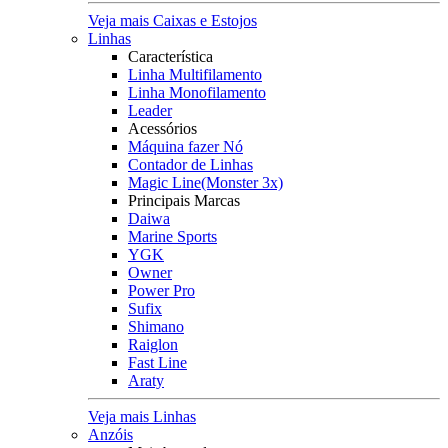
Veja mais Caixas e Estojos
Linhas
Característica
Linha Multifilamento
Linha Monofilamento
Leader
Acessórios
Máquina fazer Nó
Contador de Linhas
Magic Line(Monster 3x)
Principais Marcas
Daiwa
Marine Sports
YGK
Owner
Power Pro
Sufix
Shimano
Raiglon
Fast Line
Araty
Veja mais Linhas
Anzóis