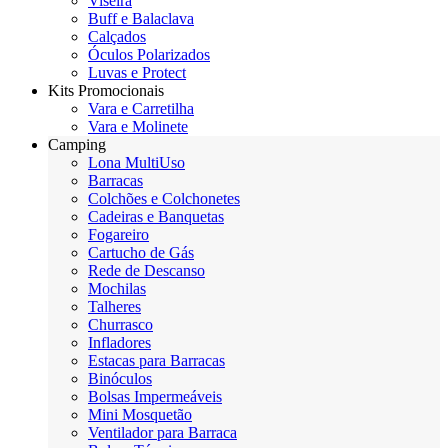
Viseira
Buff e Balaclava
Calçados
Óculos Polarizados
Luvas e Protect
Kits Promocionais
Vara e Carretilha
Vara e Molinete
Camping
Lona MultiUso
Barracas
Colchões e Colchonetes
Cadeiras e Banquetas
Fogareiro
Cartucho de Gás
Rede de Descanso
Mochilas
Talheres
Churrasco
Infladores
Estacas para Barracas
Binóculos
Bolsas Impermeáveis
Mini Mosquetão
Ventilador para Barraca