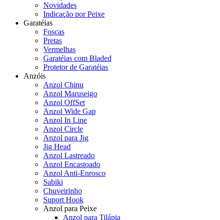
Novidades
Indicação por Peixe
Garatéias
Foscas
Pretas
Vermelhas
Garatéias com Bladed
Protetor de Garatéias
Anzóis
Anzol Chinu
Anzol Maruseigo
Anzol OffSet
Anzol Wide Gap
Anzol In Line
Anzol Circle
Anzol para Jig
Jig Head
Anzol Lastreado
Anzol Encastoado
Anzol Anti-Enrosco
Sabiki
Chuveirinho
Suport Hook
Anzol para Peixe
Anzol para Tilápia