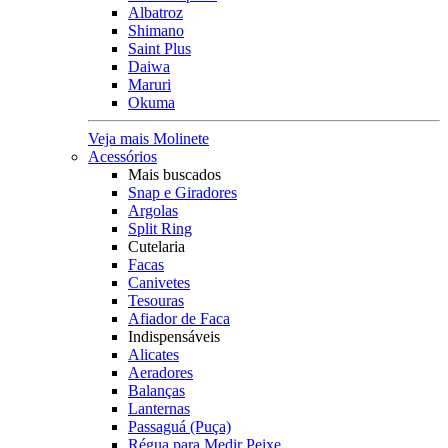
Albatroz
Shimano
Saint Plus
Daiwa
Maruri
Okuma
Veja mais Molinete
Acessórios
Mais buscados
Snap e Giradores
Argolas
Split Ring
Cutelaria
Facas
Canivetes
Tesouras
Afiador de Faca
Indispensáveis
Alicates
Aeradores
Balanças
Lanternas
Passaguá (Puça)
Régua para Medir Peixe