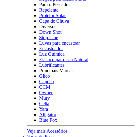
Para o Pescador
Repelente
Protetor Solar
Capa de Chuva
Diversos
Down Shot
Stop Line
Luvas para encastoar
Encastoador
Luz Química
Elástico para Isca Natural
Lubrificantes
Principais Marcas
Glico
Capella
CCM
Owner
Mury
Celta
Yara
Alligator
Blue Fox
Veja mais Acessórios
Varas de Pesca