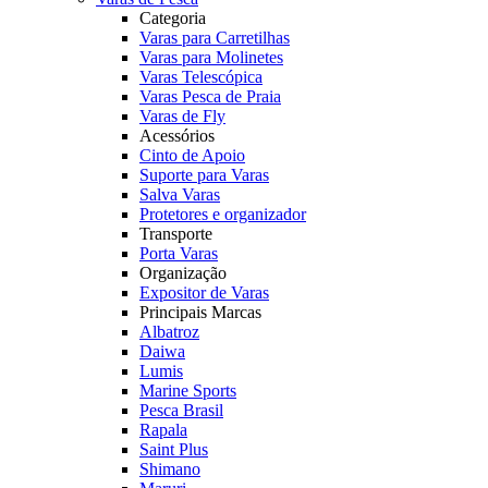
Categoria
Varas para Carretilhas
Varas para Molinetes
Varas Telescópica
Varas Pesca de Praia
Varas de Fly
Acessórios
Cinto de Apoio
Suporte para Varas
Salva Varas
Protetores e organizador
Transporte
Porta Varas
Organização
Expositor de Varas
Principais Marcas
Albatroz
Daiwa
Lumis
Marine Sports
Pesca Brasil
Rapala
Saint Plus
Shimano