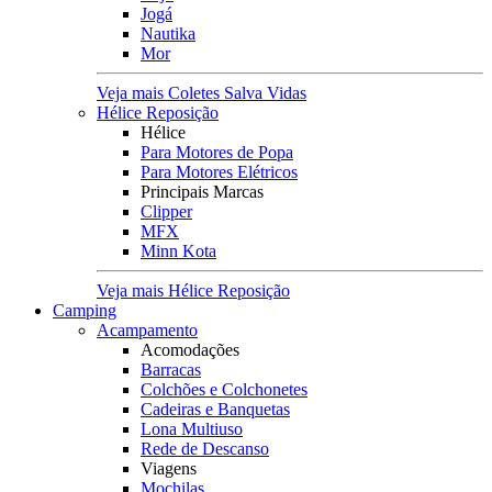
Jogá
Nautika
Mor
Veja mais Coletes Salva Vidas
Hélice Reposição
Hélice
Para Motores de Popa
Para Motores Elétricos
Principais Marcas
Clipper
MFX
Minn Kota
Veja mais Hélice Reposição
Camping
Acampamento
Acomodações
Barracas
Colchões e Colchonetes
Cadeiras e Banquetas
Lona Multiuso
Rede de Descanso
Viagens
Mochilas