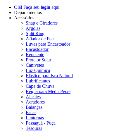
Olá! Faça seu
login
aqui
Departamentos
Acessórios
Snap e Giradores
Argolas
Split Ring
Afiador de Faca
Luvas para Encastoador
Encastoador
Repelente
Protetor Solar
Canivetes
Luz Química
Elástico para Isca Natural
Lubrificantes
Capa de Chuva
Régua para Medir Peixe
Alicates
Aeradores
Balanças
Facas
Lanternas
Passaguá - Puça
Tesouras