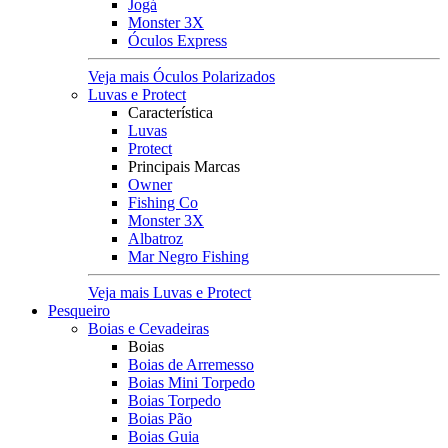
Jogá
Monster 3X
Óculos Express
Veja mais Óculos Polarizados
Luvas e Protect
Característica
Luvas
Protect
Principais Marcas
Owner
Fishing Co
Monster 3X
Albatroz
Mar Negro Fishing
Veja mais Luvas e Protect
Pesqueiro
Boias e Cevadeiras
Boias
Boias de Arremesso
Boias Mini Torpedo
Boias Torpedo
Boias Pão
Boias Guia