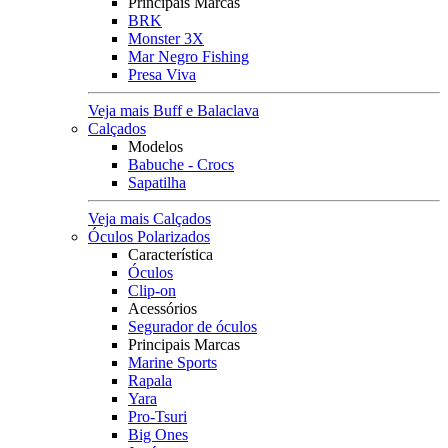
Principais Marcas
BRK
Monster 3X
Mar Negro Fishing
Presa Viva
Veja mais Buff e Balaclava
Calçados
Modelos
Babuche - Crocs
Sapatilha
Veja mais Calçados
Óculos Polarizados
Característica
Óculos
Clip-on
Acessórios
Segurador de óculos
Principais Marcas
Marine Sports
Rapala
Yara
Pro-Tsuri
Big Ones