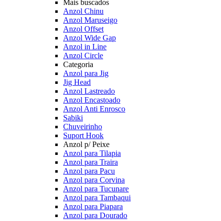
Mais buscados
Anzol Chinu
Anzol Maruseigo
Anzol Offset
Anzol Wide Gap
Anzol in Line
Anzol Circle
Categoria
Anzol para Jig
Jig Head
Anzol Lastreado
Anzol Encastoado
Anzol Anti Enrosco
Sabiki
Chuveirinho
Suport Hook
Anzol p/ Peixe
Anzol para Tilapia
Anzol para Traira
Anzol para Pacu
Anzol para Corvina
Anzol para Tucunare
Anzol para Tambaqui
Anzol para Piapara
Anzol para Dourado