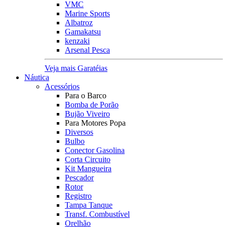
VMC
Marine Sports
Albatroz
Gamakatsu
kenzaki
Arsenal Pesca
Veja mais Garatéias
Náutica
Acessórios
Para o Barco
Bomba de Porão
Bujão Viveiro
Para Motores Popa
Diversos
Bulbo
Conector Gasolina
Corta Circuito
Kit Mangueira
Pescador
Rotor
Registro
Tampa Tanque
Transf. Combustível
Orelhão