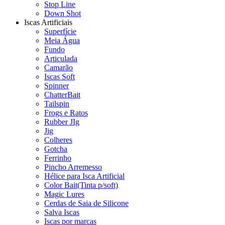
Stop Line
Down Shot
Iscas Artificiais
Superfície
Meia Água
Fundo
Articulada
Camarão
Iscas Soft
Spinner
ChatterBait
Tailspin
Frogs e Ratos
Rubber JIg
Jig
Colheres
Gotcha
Ferrinho
Pincho Arremesso
Hélice para Isca Artificial
Color Bait(Tinta p/soft)
Magic Lures
Cerdas de Saia de Silicone
Salva Iscas
Iscas por marcas