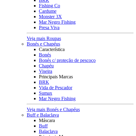
BRK
Fishing Co
Cardume
Monster 3X
Mar Negro Fishing
Presa Viva
Veja mais Roupas
Bonés e Chapéus
Característica
Bonés
Bonés c/ proteção de pescoço
Chapéu
Viseira
Principais Marcas
BRK
Vida de Pescador
Sumax
Mar Negro Fishing
Veja mais Bonés e Chapéus
Buff e Balaclava
Máscara
Buff
Balaclava