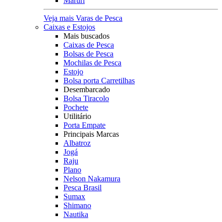
Maruri
Veja mais Varas de Pesca
Caixas e Estojos
Mais buscados
Caixas de Pesca
Bolsas de Pesca
Mochilas de Pesca
Estojo
Bolsa porta Carretilhas
Desembarcado
Bolsa Tiracolo
Pochete
Utilitário
Porta Empate
Principais Marcas
Albatroz
Jogá
Raju
Plano
Nelson Nakamura
Pesca Brasil
Sumax
Shimano
Nautika