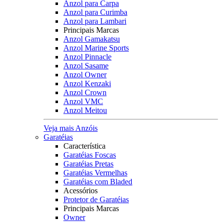
Anzol para Carpa
Anzol para Curimba
Anzol para Lambari
Principais Marcas
Anzol Gamakatsu
Anzol Marine Sports
Anzol Pinnacle
Anzol Sasame
Anzol Owner
Anzol Kenzaki
Anzol Crown
Anzol VMC
Anzol Meitou
Veja mais Anzóis
Garatéias
Característica
Garatéias Foscas
Garatéias Pretas
Garatéias Vermelhas
Garatéias com Bladed
Acessórios
Protetor de Garatéias
Principais Marcas
Owner