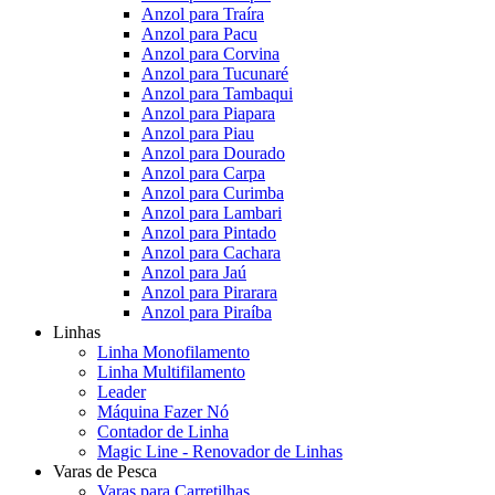
Anzol para Traíra
Anzol para Pacu
Anzol para Corvina
Anzol para Tucunaré
Anzol para Tambaqui
Anzol para Piapara
Anzol para Piau
Anzol para Dourado
Anzol para Carpa
Anzol para Curimba
Anzol para Lambari
Anzol para Pintado
Anzol para Cachara
Anzol para Jaú
Anzol para Pirarara
Anzol para Piraíba
Linhas
Linha Monofilamento
Linha Multifilamento
Leader
Máquina Fazer Nó
Contador de Linha
Magic Line - Renovador de Linhas
Varas de Pesca
Varas para Carretilhas