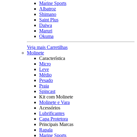
Marine Sports
Albatroz
Shimano
Saint Plus
Daiwa
Maruri
Okuma
Veja mais Carretilhas
Molinete
Característica
Micro
Leve
Médio
Pesado
Praia
Spincast
Kit com Molinete
Molinete e Vara
Acessórios
Lubrificantes
Capa Protetora
Principais Marcas
Rapala
Marine Sports