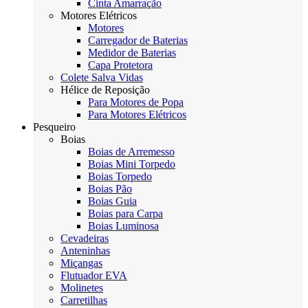
Cinta Amarração
Motores Elétricos
Motores
Carregador de Baterias
Medidor de Baterias
Capa Protetora
Colete Salva Vidas
Hélice de Reposição
Para Motores de Popa
Para Motores Elétricos
Pesqueiro
Boias
Boias de Arremesso
Boias Mini Torpedo
Boias Torpedo
Boias Pão
Boias Guia
Boias para Carpa
Boias Luminosa
Cevadeiras
Anteninhas
Miçangas
Flutuador EVA
Molinetes
Carretilhas