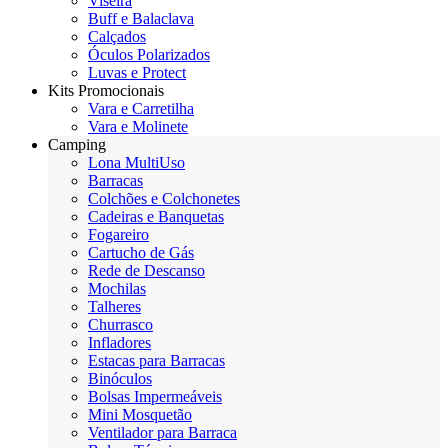
Viseira
Buff e Balaclava
Calçados
Óculos Polarizados
Luvas e Protect
Kits Promocionais
Vara e Carretilha
Vara e Molinete
Camping
Lona MultiUso
Barracas
Colchões e Colchonetes
Cadeiras e Banquetas
Fogareiro
Cartucho de Gás
Rede de Descanso
Mochilas
Talheres
Churrasco
Infladores
Estacas para Barracas
Binóculos
Bolsas Impermeáveis
Mini Mosquetão
Ventilador para Barraca