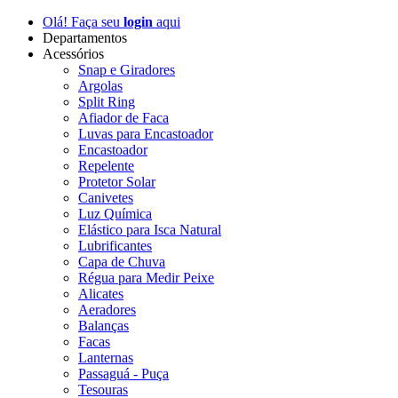
Olá! Faça seu
login
aqui
Departamentos
Acessórios
Snap e Giradores
Argolas
Split Ring
Afiador de Faca
Luvas para Encastoador
Encastoador
Repelente
Protetor Solar
Canivetes
Luz Química
Elástico para Isca Natural
Lubrificantes
Capa de Chuva
Régua para Medir Peixe
Alicates
Aeradores
Balanças
Facas
Lanternas
Passaguá - Puça
Tesouras