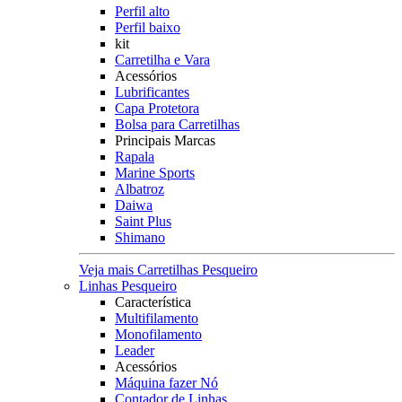
Perfil alto
Perfil baixo
kit
Carretilha e Vara
Acessórios
Lubrificantes
Capa Protetora
Bolsa para Carretilhas
Principais Marcas
Rapala
Marine Sports
Albatroz
Daiwa
Saint Plus
Shimano
Veja mais Carretilhas Pesqueiro
Linhas Pesqueiro
Característica
Multifilamento
Monofilamento
Leader
Acessórios
Máquina fazer Nó
Contador de Linhas