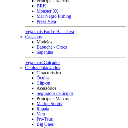
Principais Marcas
BRK
Monster 3X
Mar Negro Fishing
Presa Viva
Veja mais Buff e Balaclava
Calçados
Modelos
Babuche - Crocs
Sapatilha
Veja mais Calçados
Óculos Polarizados
Característica
Óculos
Clip-on
Acessórios
Segurador de óculos
Principais Marcas
Marine Sports
Rapala
Yara
Pro-Tsuri
Big Ones