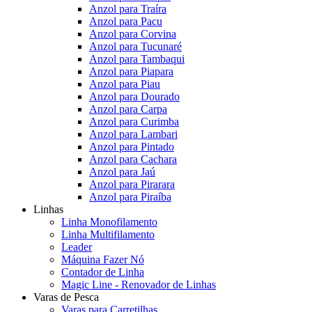
Anzol para Traíra
Anzol para Pacu
Anzol para Corvina
Anzol para Tucunaré
Anzol para Tambaqui
Anzol para Piapara
Anzol para Piau
Anzol para Dourado
Anzol para Carpa
Anzol para Curimba
Anzol para Lambari
Anzol para Pintado
Anzol para Cachara
Anzol para Jaú
Anzol para Pirarara
Anzol para Piraíba
Linhas
Linha Monofilamento
Linha Multifilamento
Leader
Máquina Fazer Nó
Contador de Linha
Magic Line - Renovador de Linhas
Varas de Pesca
Varas para Carretilhas