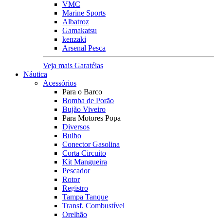
VMC
Marine Sports
Albatroz
Gamakatsu
kenzaki
Arsenal Pesca
Veja mais Garatéias
Náutica
Acessórios
Para o Barco
Bomba de Porão
Bujão Viveiro
Para Motores Popa
Diversos
Bulbo
Conector Gasolina
Corta Circuito
Kit Mangueira
Pescador
Rotor
Registro
Tampa Tanque
Transf. Combustível
Orelhão