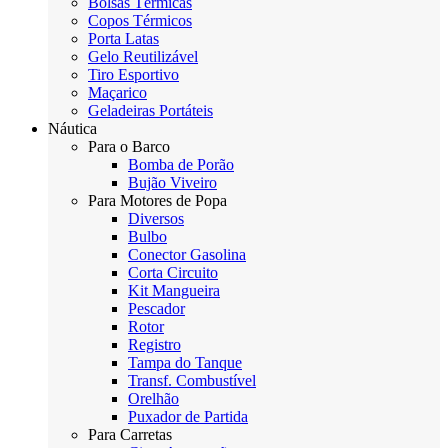
Bolsas Térmicas
Copos Térmicos
Porta Latas
Gelo Reutilizável
Tiro Esportivo
Maçarico
Geladeiras Portáteis
Náutica
Para o Barco
Bomba de Porão
Bujão Viveiro
Para Motores de Popa
Diversos
Bulbo
Conector Gasolina
Corta Circuito
Kit Mangueira
Pescador
Rotor
Registro
Tampa do Tanque
Transf. Combustível
Orelhão
Puxador de Partida
Para Carretas