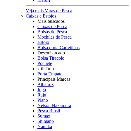
Maruri
Veja mais Varas de Pesca
Caixas e Estojos
Mais buscados
Caixas de Pesca
Bolsas de Pesca
Mochilas de Pesca
Estojo
Bolsa porta Carretilhas
Desembarcado
Bolsa Tiracolo
Pochete
Utilitário
Porta Empate
Principais Marcas
Albatroz
Jogá
Raju
Plano
Nelson Nakamura
Pesca Brasil
Sumax
Shimano
Nautika