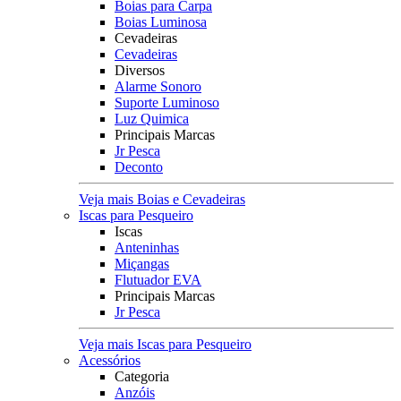
Boias para Carpa
Boias Luminosa
Cevadeiras
Cevadeiras
Diversos
Alarme Sonoro
Suporte Luminoso
Luz Quimica
Principais Marcas
Jr Pesca
Deconto
Veja mais Boias e Cevadeiras
Iscas para Pesqueiro
Iscas
Anteninhas
Miçangas
Flutuador EVA
Principais Marcas
Jr Pesca
Veja mais Iscas para Pesqueiro
Acessórios
Categoria
Anzóis