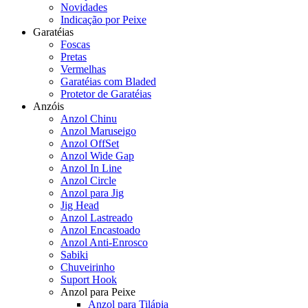
Novidades
Indicação por Peixe
Garatéias
Foscas
Pretas
Vermelhas
Garatéias com Bladed
Protetor de Garatéias
Anzóis
Anzol Chinu
Anzol Maruseigo
Anzol OffSet
Anzol Wide Gap
Anzol In Line
Anzol Circle
Anzol para Jig
Jig Head
Anzol Lastreado
Anzol Encastoado
Anzol Anti-Enrosco
Sabiki
Chuveirinho
Suport Hook
Anzol para Peixe
Anzol para Tilápia