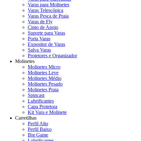
Varas para Molinetes
Varas Telescópica
Varas Pesca de Praia
Varas de Fly
Cinto de Apoio
Suporte para Varas
Porta Varas
Expositor de Varas
Salva Varas
Protetores e Organizador
Molinetes
Molinetes Micro
Molinetes Leve
Molinetes Médio
Molinetes Pesado
Molinetes Praia
Spincast
Lubrificantes
Capa Protetora
Kit Vara e Molinete
Carretilhas
Perfil Alto
Perfil Baixo
Big Game
Lubrificantes