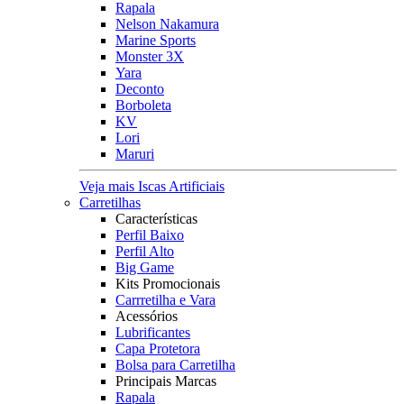
Rapala
Nelson Nakamura
Marine Sports
Monster 3X
Yara
Deconto
Borboleta
KV
Lori
Maruri
Veja mais Iscas Artificiais
Carretilhas
Características
Perfil Baixo
Perfil Alto
Big Game
Kits Promocionais
Carrretilha e Vara
Acessórios
Lubrificantes
Capa Protetora
Bolsa para Carretilha
Principais Marcas
Rapala