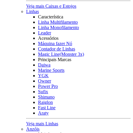
Veja mais Caixas e Estojos
Linhas
Característica
Linha Multifilamento
Linha Monofilamento
Leader
Acessórios
Máquina fazer Nó
Contador de Linhas
Magic Line(Monster 3x)
Principais Marcas
Daiwa
Marine Sports
YGK
Owner
Power Pro
Sufix
Shimano
Raiglon
Fast Line
Araty
Veja mais Linhas
Anzóis