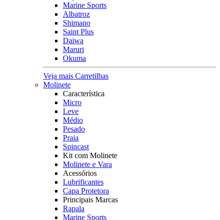
Marine Sports
Albatroz
Shimano
Saint Plus
Daiwa
Maruri
Okuma
Veja mais Carretilhas
Molinete
Característica
Micro
Leve
Médio
Pesado
Praia
Spincast
Kit com Molinete
Molinete e Vara
Acessórios
Lubrificantes
Capa Protetora
Principais Marcas
Rapala
Marine Sports