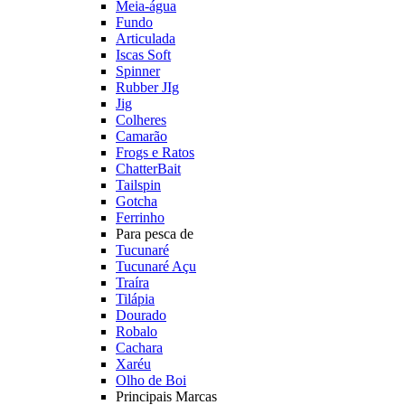
Meia-água
Fundo
Articulada
Iscas Soft
Spinner
Rubber JIg
Jig
Colheres
Camarão
Frogs e Ratos
ChatterBait
Tailspin
Gotcha
Ferrinho
Para pesca de
Tucunaré
Tucunaré Açu
Traíra
Tilápia
Dourado
Robalo
Cachara
Xaréu
Olho de Boi
Principais Marcas