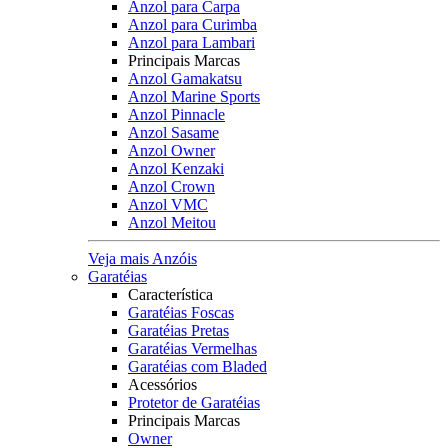
Anzol para Carpa
Anzol para Curimba
Anzol para Lambari
Principais Marcas
Anzol Gamakatsu
Anzol Marine Sports
Anzol Pinnacle
Anzol Sasame
Anzol Owner
Anzol Kenzaki
Anzol Crown
Anzol VMC
Anzol Meitou
Veja mais Anzóis
Garatéias
Característica
Garatéias Foscas
Garatéias Pretas
Garatéias Vermelhas
Garatéias com Bladed
Acessórios
Protetor de Garatéias
Principais Marcas
Owner