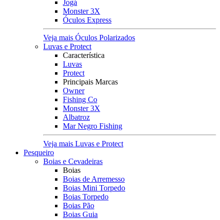
Jogá
Monster 3X
Óculos Express
Veja mais Óculos Polarizados
Luvas e Protect
Característica
Luvas
Protect
Principais Marcas
Owner
Fishing Co
Monster 3X
Albatroz
Mar Negro Fishing
Veja mais Luvas e Protect
Pesqueiro
Boias e Cevadeiras
Boias
Boias de Arremesso
Boias Mini Torpedo
Boias Torpedo
Boias Pão
Boias Guia