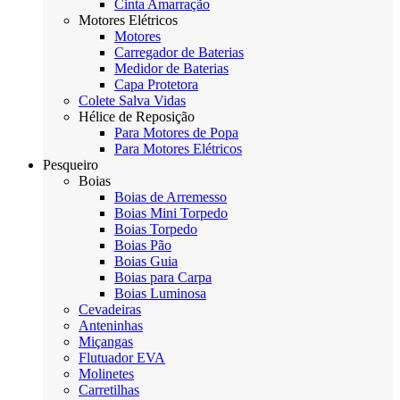
Cinta Amarração
Motores Elétricos
Motores
Carregador de Baterias
Medidor de Baterias
Capa Protetora
Colete Salva Vidas
Hélice de Reposição
Para Motores de Popa
Para Motores Elétricos
Pesqueiro
Boias
Boias de Arremesso
Boias Mini Torpedo
Boias Torpedo
Boias Pão
Boias Guia
Boias para Carpa
Boias Luminosa
Cevadeiras
Anteninhas
Miçangas
Flutuador EVA
Molinetes
Carretilhas