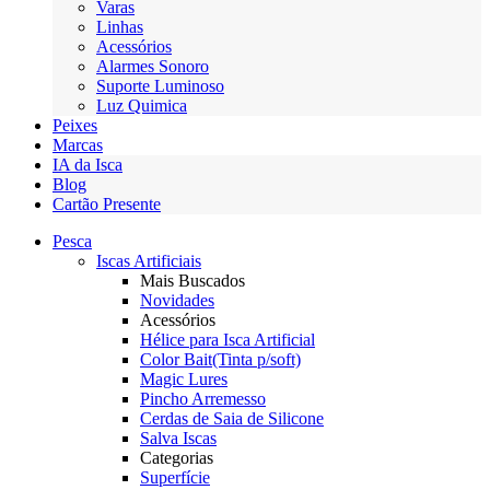
Varas
Linhas
Acessórios
Alarmes Sonoro
Suporte Luminoso
Luz Quimica
Peixes
Marcas
IA da Isca
Blog
Cartão Presente
Pesca
Iscas Artificiais
Mais Buscados
Novidades
Acessórios
Hélice para Isca Artificial
Color Bait(Tinta p/soft)
Magic Lures
Pincho Arremesso
Cerdas de Saia de Silicone
Salva Iscas
Categorias
Superfície