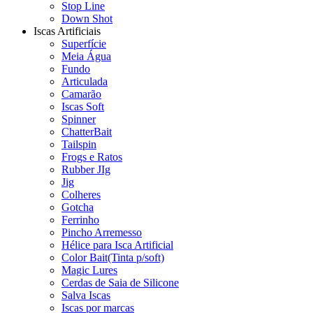
Stop Line
Down Shot
Iscas Artificiais
Superfície
Meia Água
Fundo
Articulada
Camarão
Iscas Soft
Spinner
ChatterBait
Tailspin
Frogs e Ratos
Rubber JIg
Jig
Colheres
Gotcha
Ferrinho
Pincho Arremesso
Hélice para Isca Artificial
Color Bait(Tinta p/soft)
Magic Lures
Cerdas de Saia de Silicone
Salva Iscas
Iscas por marcas