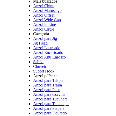
Mais buscados
Anzol Chinu
Anzol Maruseigo
Anzol Offset
Anzol Wide Gap
Anzol in Line
Anzol Circle
Categoria
Anzol para Jig
Jig Head
Anzol Lastreado
Anzol Encastoado
Anzol Anti Enrosco
Sabiki
Chuveirinho
Suport Hook
Anzol p/ Peixe
Anzol para Tilapia
Anzol para Traira
Anzol para Pacu
Anzol para Corvina
Anzol para Tucunare
Anzol para Tambaqui
Anzol para Piapara
Anzol para Dourado