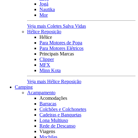
Jogá
Nautika
Mor
Veja mais Coletes Salva Vidas
Hélice Reposição
Hélice
Para Motores de Popa
Para Motores Elétricos
Principais Marcas
Clipper
MFX
Minn Kota
Veja mais Hélice Reposição
Camping
Acampamento
Acomodações
Barracas
Colchões e Colchonetes
Cadeiras e Banquetas
Lona Multiuso
Rede de Descanso
Viagens
Mochilas