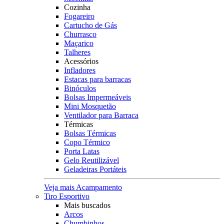
Cozinha
Fogareiro
Cartucho de Gás
Churrasco
Maçarico
Talheres
Acessórios
Infladores
Estacas para barracas
Binóculos
Bolsas Impermeáveis
Mini Mosquetão
Ventilador para Barraca
Térmicas
Bolsas Térmicas
Copo Térmico
Porta Latas
Gelo Reutilizável
Geladeiras Portáteis
Veja mais Acampamento
Tiro Esportivo
Mais buscados
Arcos
Chumbinhos