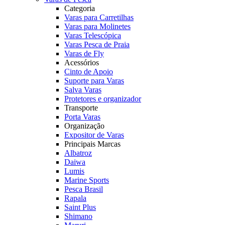
Categoria
Varas para Carretilhas
Varas para Molinetes
Varas Telescópica
Varas Pesca de Praia
Varas de Fly
Acessórios
Cinto de Apoio
Suporte para Varas
Salva Varas
Protetores e organizador
Transporte
Porta Varas
Organização
Expositor de Varas
Principais Marcas
Albatroz
Daiwa
Lumis
Marine Sports
Pesca Brasil
Rapala
Saint Plus
Shimano