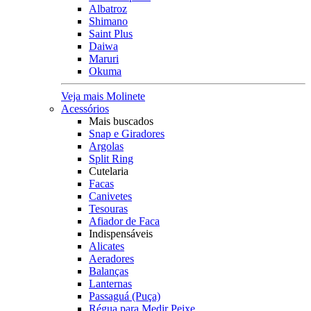
Albatroz
Shimano
Saint Plus
Daiwa
Maruri
Okuma
Veja mais Molinete
Acessórios
Mais buscados
Snap e Giradores
Argolas
Split Ring
Cutelaria
Facas
Canivetes
Tesouras
Afiador de Faca
Indispensáveis
Alicates
Aeradores
Balanças
Lanternas
Passaguá (Puça)
Régua para Medir Peixe