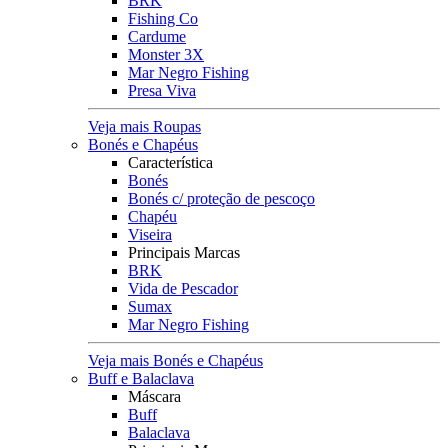
BRK
Fishing Co
Cardume
Monster 3X
Mar Negro Fishing
Presa Viva
Veja mais Roupas
Bonés e Chapéus
Característica
Bonés
Bonés c/ proteção de pescoço
Chapéu
Viseira
Principais Marcas
BRK
Vida de Pescador
Sumax
Mar Negro Fishing
Veja mais Bonés e Chapéus
Buff e Balaclava
Máscara
Buff
Balaclava