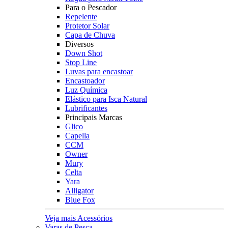
Para o Pescador
Repelente
Protetor Solar
Capa de Chuva
Diversos
Down Shot
Stop Line
Luvas para encastoar
Encastoador
Luz Química
Elástico para Isca Natural
Lubrificantes
Principais Marcas
Glico
Capella
CCM
Owner
Mury
Celta
Yara
Alligator
Blue Fox
Veja mais Acessórios
Varas de Pesca