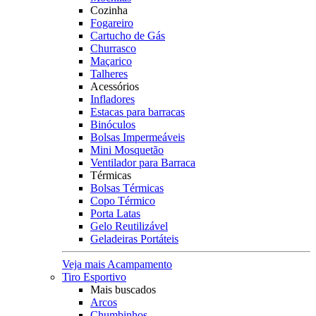
Cozinha
Fogareiro
Cartucho de Gás
Churrasco
Maçarico
Talheres
Acessórios
Infladores
Estacas para barracas
Binóculos
Bolsas Impermeáveis
Mini Mosquetão
Ventilador para Barraca
Térmicas
Bolsas Térmicas
Copo Térmico
Porta Latas
Gelo Reutilizável
Geladeiras Portáteis
Veja mais Acampamento
Tiro Esportivo
Mais buscados
Arcos
Chumbinhos