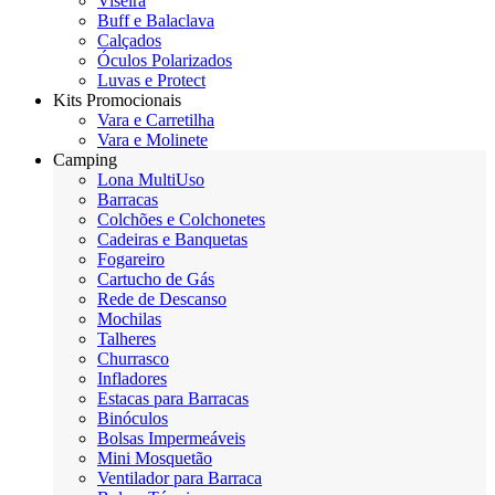
Viseira
Buff e Balaclava
Calçados
Óculos Polarizados
Luvas e Protect
Kits Promocionais
Vara e Carretilha
Vara e Molinete
Camping
Lona MultiUso
Barracas
Colchões e Colchonetes
Cadeiras e Banquetas
Fogareiro
Cartucho de Gás
Rede de Descanso
Mochilas
Talheres
Churrasco
Infladores
Estacas para Barracas
Binóculos
Bolsas Impermeáveis
Mini Mosquetão
Ventilador para Barraca