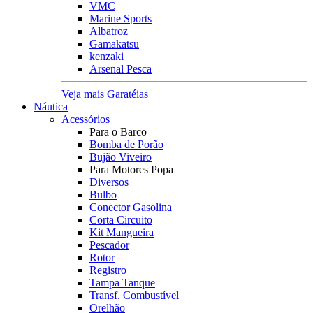
VMC
Marine Sports
Albatroz
Gamakatsu
kenzaki
Arsenal Pesca
Veja mais Garatéias
Náutica
Acessórios
Para o Barco
Bomba de Porão
Bujão Viveiro
Para Motores Popa
Diversos
Bulbo
Conector Gasolina
Corta Circuito
Kit Mangueira
Pescador
Rotor
Registro
Tampa Tanque
Transf. Combustível
Orelhão