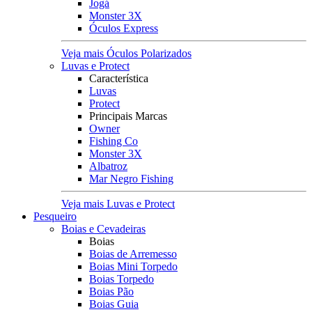
Jogá
Monster 3X
Óculos Express
Veja mais Óculos Polarizados
Luvas e Protect
Característica
Luvas
Protect
Principais Marcas
Owner
Fishing Co
Monster 3X
Albatroz
Mar Negro Fishing
Veja mais Luvas e Protect
Pesqueiro
Boias e Cevadeiras
Boias
Boias de Arremesso
Boias Mini Torpedo
Boias Torpedo
Boias Pão
Boias Guia