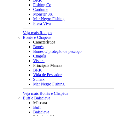
BRK
Fishing Co
Cardume
Monster 3X
Mar Negro Fishing
Presa Viva
Veja mais Roupas
Bonés e Chapéus
Característica
Bonés
Bonés c/ proteção de pescoço
Chapéu
Viseira
Principais Marcas
BRK
Vida de Pescador
Sumax
Mar Negro Fishing
Veja mais Bonés e Chapéus
Buff e Balaclava
Máscara
Buff
Balaclava