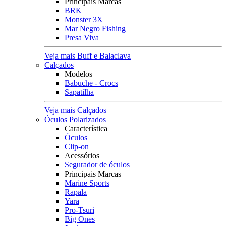
Principais Marcas
BRK
Monster 3X
Mar Negro Fishing
Presa Viva
Veja mais Buff e Balaclava
Calçados
Modelos
Babuche - Crocs
Sapatilha
Veja mais Calçados
Óculos Polarizados
Característica
Óculos
Clip-on
Acessórios
Segurador de óculos
Principais Marcas
Marine Sports
Rapala
Yara
Pro-Tsuri
Big Ones