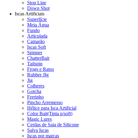
Stop Line
Down Shot
Iscas Artificiais
Superfície
Meia Água
Fundo
Articulada
Camarão
Iscas Soft
Spinner
ChatterBait
Tailspin
Frogs e Ratos
Rubber JIg
Jig
Colheres
Gotcha
Ferrinho
Pincho Arremesso
Hélice para Isca Artificial
Color Bait(Tinta p/soft)
Magic Lures
Cerdas de Saia de Silicone
Salva Iscas
Iscas por marcas