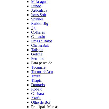
Meia-água
Fundo
Articulada
Iscas Soft
Spinner
Rubber JIg
Jig
Colheres
Camarão
Frogs e Ratos
ChatterBait
Tailspin
Gotcha
Ferrinho
Para pesca de
Tucunaré
Tucunaré Açu
Traíra
Tilápia
Dourado
Robalo
Cachara
Xaréu
Olho de Boi
Principais Marcas