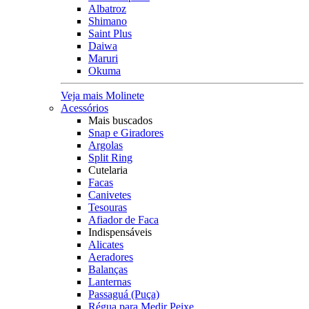
Albatroz
Shimano
Saint Plus
Daiwa
Maruri
Okuma
Veja mais Molinete
Acessórios
Mais buscados
Snap e Giradores
Argolas
Split Ring
Cutelaria
Facas
Canivetes
Tesouras
Afiador de Faca
Indispensáveis
Alicates
Aeradores
Balanças
Lanternas
Passaguá (Puça)
Régua para Medir Peixe