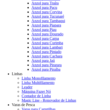
Anzol para Traíra
Anzol para Pacu
Anzol para Corvina
Anzol para Tucunaré
Anzol para Tambaqui
Anzol para Piapara
Anzol para Piau
Anzol para Dourado
Anzol para Carpa
Anzol para Curimba
Anzol para Lambari
Anzol para Pintado
Anzol para Cachara
Anzol para Jaú
Anzol para Pirarara
Anzol para Piraíba
Linhas
Linha Monofilamento
Linha Multifilamento
Leader
Máquina Fazer Nó
Contador de Linha
Magic Line - Renovador de Linhas
Varas de Pesca
Varas para Carretilhas