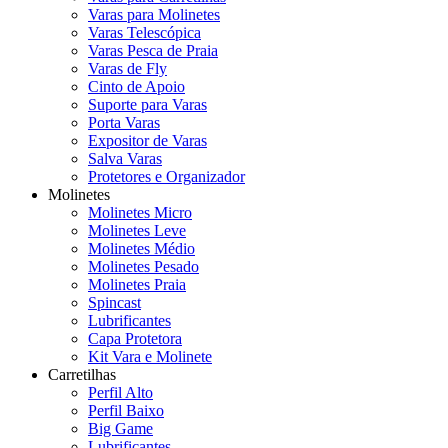
Varas para Molinetes
Varas Telescópica
Varas Pesca de Praia
Varas de Fly
Cinto de Apoio
Suporte para Varas
Porta Varas
Expositor de Varas
Salva Varas
Protetores e Organizador
Molinetes
Molinetes Micro
Molinetes Leve
Molinetes Médio
Molinetes Pesado
Molinetes Praia
Spincast
Lubrificantes
Capa Protetora
Kit Vara e Molinete
Carretilhas
Perfil Alto
Perfil Baixo
Big Game
Lubrificantes