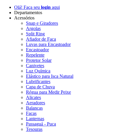
Olá! Faça seu
login
aqui
Departamentos
Acessórios
Snap e Giradores
Argolas
Split Ring
Afiador de Faca
Luvas para Encastoador
Encastoador
Repelente
Protetor Solar
Canivetes
Luz Química
Elástico para Isca Natural
Lubrificantes
Capa de Chuva
Régua para Medir Peixe
Alicates
Aeradores
Balanças
Facas
Lanternas
Passaguá - Puça
Tesouras