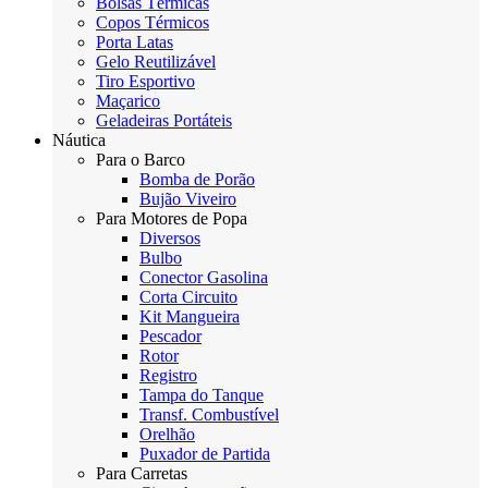
Bolsas Térmicas
Copos Térmicos
Porta Latas
Gelo Reutilizável
Tiro Esportivo
Maçarico
Geladeiras Portáteis
Náutica
Para o Barco
Bomba de Porão
Bujão Viveiro
Para Motores de Popa
Diversos
Bulbo
Conector Gasolina
Corta Circuito
Kit Mangueira
Pescador
Rotor
Registro
Tampa do Tanque
Transf. Combustível
Orelhão
Puxador de Partida
Para Carretas