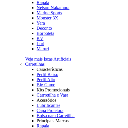
Rapala
Nelson Nakamura
Marine Sports
Monster 3X
Yara
Deconto
Borboleta
KV
Lori
Maruri
Veja mais Iscas Artificiais
Carretilhas
Características
Perfil Baixo
Perfil Alto
Big Game
Kits Promocionais
Carrretilha e Vara
Acessórios
Lubrificantes
Capa Protetora
Bolsa para Carretilha
Principais Marcas
Rapala