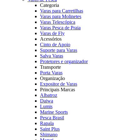
Categoria
Varas para Carretilhas
Varas para Molinetes
Varas Telescópica
Varas Pesca de Praia
Varas de Fly
Acessórios
Cinto de Apoio
Suporte para Varas
Salva Varas
Protetores e organizador
Transporte
Porta Varas
Organização
Expositor de Varas
Principais Marcas
Albatroz
Daiwa
Lumis
Marine Sports
Pesca Brasil
Rapala
Saint Plus
Shimano