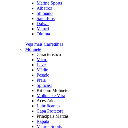
Marine Sports
Albatroz
Shimano
Saint Plus
Daiwa
Maruri
Okuma
Veja mais Carretilhas
Molinete
Característica
Micro
Leve
Médio
Pesado
Praia
Spincast
Kit com Molinete
Molinete e Vara
Acessórios
Lubrificantes
Capa Protetora
Principais Marcas
Rapala
Marine Sports