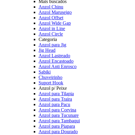
Mais buscados
Anzol Chinu
Anzol Maruseigo
Anzol Offset
Anzol Wide Gap
Anzol in Line
Anzol Circle
Categoria
Anzol para Jig
Jig Head
Anzol Lastreado
Anzol Encastoado
Anzol Anti Enrosco
Sabiki
Chuveirinho
Suport Hook
Anzol p/ Peixe
Anzol para Tilapia
Anzol para Traira
Anzol para Pacu
Anzol para Corvina
Anzol para Tucunare
Anzol para Tambaqui
Anzol para Piapara
Anzol para Dourado