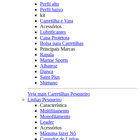
Perfil alto
Perfil baixo
kit
Carretilha e Vara
Acessórios
Lubrificantes
Capa Protetora
Bolsa para Carretilhas
Principais Marcas
Rapala
Marine Sports
Albatroz
Daiwa
Saint Plus
Shimano
Veja mais Carretilhas Pesqueiro
Linhas Pesqueiro
Característica
Multifilamento
Monofilamento
Leader
Acessórios
Máquina fazer Nó
Contador de Linhas