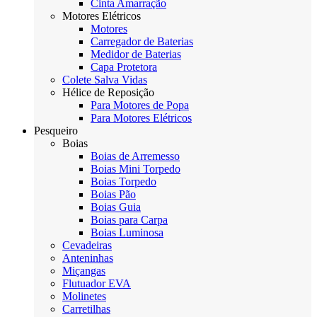
Cinta Amarração
Motores Elétricos
Motores
Carregador de Baterias
Medidor de Baterias
Capa Protetora
Colete Salva Vidas
Hélice de Reposição
Para Motores de Popa
Para Motores Elétricos
Pesqueiro
Boias
Boias de Arremesso
Boias Mini Torpedo
Boias Torpedo
Boias Pão
Boias Guia
Boias para Carpa
Boias Luminosa
Cevadeiras
Anteninhas
Miçangas
Flutuador EVA
Molinetes
Carretilhas