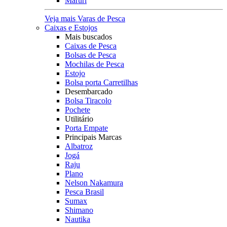
Maruri
Veja mais Varas de Pesca
Caixas e Estojos
Mais buscados
Caixas de Pesca
Bolsas de Pesca
Mochilas de Pesca
Estojo
Bolsa porta Carretilhas
Desembarcado
Bolsa Tiracolo
Pochete
Utilitário
Porta Empate
Principais Marcas
Albatroz
Jogá
Raju
Plano
Nelson Nakamura
Pesca Brasil
Sumax
Shimano
Nautika