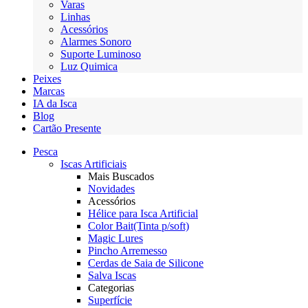
Varas
Linhas
Acessórios
Alarmes Sonoro
Suporte Luminoso
Luz Quimica
Peixes
Marcas
IA da Isca
Blog
Cartão Presente
Pesca
Iscas Artificiais
Mais Buscados
Novidades
Acessórios
Hélice para Isca Artificial
Color Bait(Tinta p/soft)
Magic Lures
Pincho Arremesso
Cerdas de Saia de Silicone
Salva Iscas
Categorias
Superfície