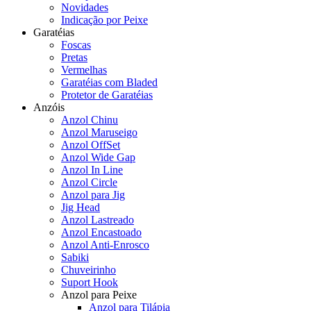
Novidades
Indicação por Peixe
Garatéias
Foscas
Pretas
Vermelhas
Garatéias com Bladed
Protetor de Garatéias
Anzóis
Anzol Chinu
Anzol Maruseigo
Anzol OffSet
Anzol Wide Gap
Anzol In Line
Anzol Circle
Anzol para Jig
Jig Head
Anzol Lastreado
Anzol Encastoado
Anzol Anti-Enrosco
Sabiki
Chuveirinho
Suport Hook
Anzol para Peixe
Anzol para Tilápia