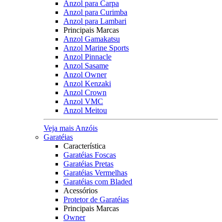
Anzol para Carpa
Anzol para Curimba
Anzol para Lambari
Principais Marcas
Anzol Gamakatsu
Anzol Marine Sports
Anzol Pinnacle
Anzol Sasame
Anzol Owner
Anzol Kenzaki
Anzol Crown
Anzol VMC
Anzol Meitou
Veja mais Anzóis
Garatéias
Característica
Garatéias Foscas
Garatéias Pretas
Garatéias Vermelhas
Garatéias com Bladed
Acessórios
Protetor de Garatéias
Principais Marcas
Owner