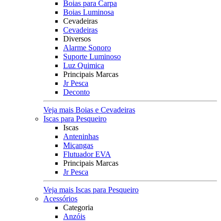
Boias para Carpa
Boias Luminosa
Cevadeiras
Cevadeiras
Diversos
Alarme Sonoro
Suporte Luminoso
Luz Quimica
Principais Marcas
Jr Pesca
Deconto
Veja mais Boias e Cevadeiras
Iscas para Pesqueiro
Iscas
Anteninhas
Miçangas
Flutuador EVA
Principais Marcas
Jr Pesca
Veja mais Iscas para Pesqueiro
Acessórios
Categoria
Anzóis