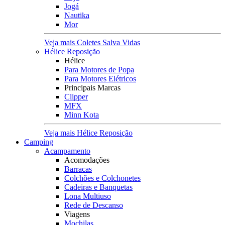
Jogá
Nautika
Mor
Veja mais Coletes Salva Vidas
Hélice Reposição
Hélice
Para Motores de Popa
Para Motores Elétricos
Principais Marcas
Clipper
MFX
Minn Kota
Veja mais Hélice Reposição
Camping
Acampamento
Acomodações
Barracas
Colchões e Colchonetes
Cadeiras e Banquetas
Lona Multiuso
Rede de Descanso
Viagens
Mochilas