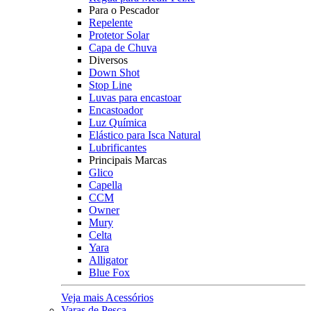
Para o Pescador
Repelente
Protetor Solar
Capa de Chuva
Diversos
Down Shot
Stop Line
Luvas para encastoar
Encastoador
Luz Química
Elástico para Isca Natural
Lubrificantes
Principais Marcas
Glico
Capella
CCM
Owner
Mury
Celta
Yara
Alligator
Blue Fox
Veja mais Acessórios
Varas de Pesca