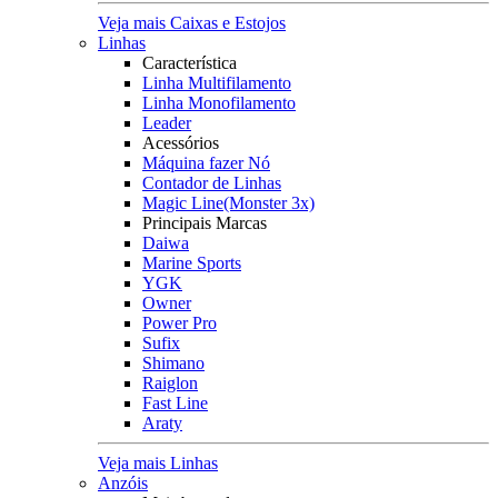
Veja mais Caixas e Estojos
Linhas
Característica
Linha Multifilamento
Linha Monofilamento
Leader
Acessórios
Máquina fazer Nó
Contador de Linhas
Magic Line(Monster 3x)
Principais Marcas
Daiwa
Marine Sports
YGK
Owner
Power Pro
Sufix
Shimano
Raiglon
Fast Line
Araty
Veja mais Linhas
Anzóis