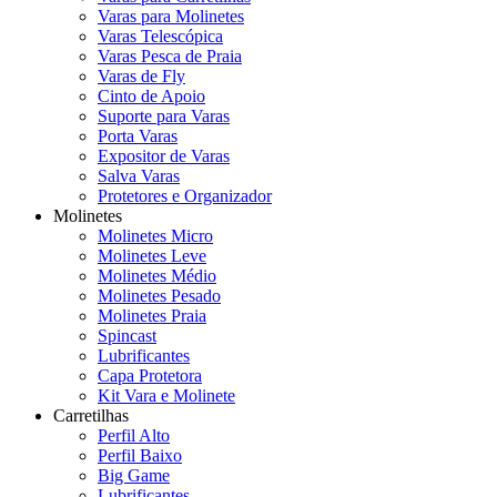
Varas para Molinetes
Varas Telescópica
Varas Pesca de Praia
Varas de Fly
Cinto de Apoio
Suporte para Varas
Porta Varas
Expositor de Varas
Salva Varas
Protetores e Organizador
Molinetes
Molinetes Micro
Molinetes Leve
Molinetes Médio
Molinetes Pesado
Molinetes Praia
Spincast
Lubrificantes
Capa Protetora
Kit Vara e Molinete
Carretilhas
Perfil Alto
Perfil Baixo
Big Game
Lubrificantes