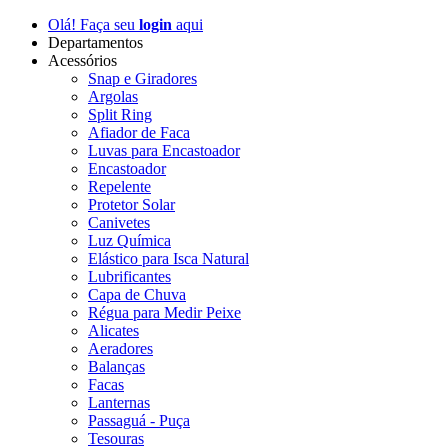
Olá! Faça seu
login
aqui
Departamentos
Acessórios
Snap e Giradores
Argolas
Split Ring
Afiador de Faca
Luvas para Encastoador
Encastoador
Repelente
Protetor Solar
Canivetes
Luz Química
Elástico para Isca Natural
Lubrificantes
Capa de Chuva
Régua para Medir Peixe
Alicates
Aeradores
Balanças
Facas
Lanternas
Passaguá - Puça
Tesouras