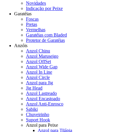
Novidades
Indicação por Peixe
Garatéias
Foscas
Pretas
Vermelhas
Garatéias com Bladed
Protetor de Garatéias
Anzóis
Anzol Chinu
Anzol Maruseigo
Anzol OffSet
Anzol Wide Gap
Anzol In Line
Anzol Circle
Anzol para Jig
Jig Head
Anzol Lastreado
Anzol Encastoado
Anzol Anti-Enrosco
Sabiki
Chuveirinho
Suport Hook
Anzol para Peixe
Anzol para Tilápia