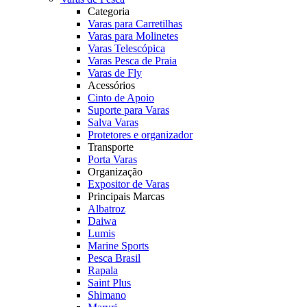
Categoria
Varas para Carretilhas
Varas para Molinetes
Varas Telescópica
Varas Pesca de Praia
Varas de Fly
Acessórios
Cinto de Apoio
Suporte para Varas
Salva Varas
Protetores e organizador
Transporte
Porta Varas
Organização
Expositor de Varas
Principais Marcas
Albatroz
Daiwa
Lumis
Marine Sports
Pesca Brasil
Rapala
Saint Plus
Shimano