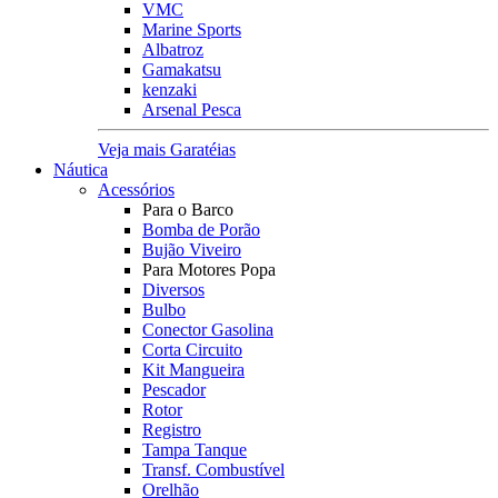
VMC
Marine Sports
Albatroz
Gamakatsu
kenzaki
Arsenal Pesca
Veja mais Garatéias
Náutica
Acessórios
Para o Barco
Bomba de Porão
Bujão Viveiro
Para Motores Popa
Diversos
Bulbo
Conector Gasolina
Corta Circuito
Kit Mangueira
Pescador
Rotor
Registro
Tampa Tanque
Transf. Combustível
Orelhão