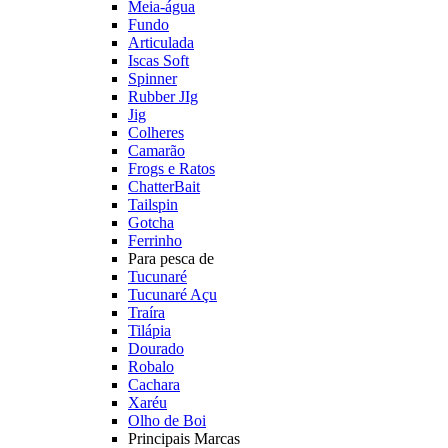
Meia-água
Fundo
Articulada
Iscas Soft
Spinner
Rubber JIg
Jig
Colheres
Camarão
Frogs e Ratos
ChatterBait
Tailspin
Gotcha
Ferrinho
Para pesca de
Tucunaré
Tucunaré Açu
Traíra
Tilápia
Dourado
Robalo
Cachara
Xaréu
Olho de Boi
Principais Marcas