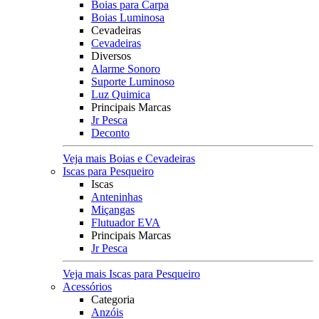
Boias para Carpa
Boias Luminosa
Cevadeiras
Cevadeiras
Diversos
Alarme Sonoro
Suporte Luminoso
Luz Quimica
Principais Marcas
Jr Pesca
Deconto
Veja mais Boias e Cevadeiras
Iscas para Pesqueiro
Iscas
Anteninhas
Miçangas
Flutuador EVA
Principais Marcas
Jr Pesca
Veja mais Iscas para Pesqueiro
Acessórios
Categoria
Anzóis