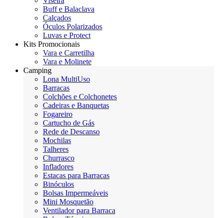
Viseira
Buff e Balaclava
Calçados
Óculos Polarizados
Luvas e Protect
Kits Promocionais
Vara e Carretilha
Vara e Molinete
Camping
Lona MultiUso
Barracas
Colchões e Colchonetes
Cadeiras e Banquetas
Fogareiro
Cartucho de Gás
Rede de Descanso
Mochilas
Talheres
Churrasco
Infladores
Estacas para Barracas
Binóculos
Bolsas Impermeáveis
Mini Mosquetão
Ventilador para Barraca