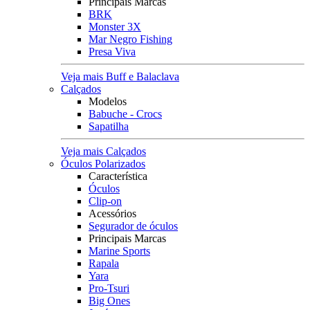
Principais Marcas
BRK
Monster 3X
Mar Negro Fishing
Presa Viva
Veja mais Buff e Balaclava
Calçados
Modelos
Babuche - Crocs
Sapatilha
Veja mais Calçados
Óculos Polarizados
Característica
Óculos
Clip-on
Acessórios
Segurador de óculos
Principais Marcas
Marine Sports
Rapala
Yara
Pro-Tsuri
Big Ones