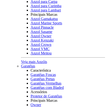
Anzol para Carpa
Anzol para Curimba
Anzol para Lambari
Principais Marcas
Anzol Gamakatsu
Anzol Marine Sports
Anzol Pinnacle
Anzol Sasame
Anzol Owner
Anzol Kenzaki
Anzol Crown
Anzol VMC
Anzol Meitou
Veja mais Anzóis
Garatéias
Característica
Garatéias Foscas
Garatéias Pretas
Garatéias Vermelhas
Garatéias com Bladed
Acessórios
Protetor de Garatéias
Principais Marcas
Owner