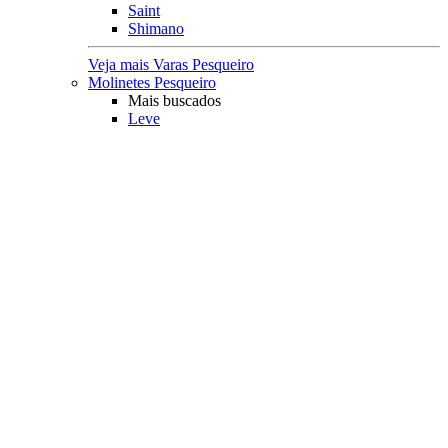
Saint
Shimano
Veja mais Varas Pesqueiro
Molinetes Pesqueiro
Mais buscados
Leve
Médio
Pesado
kit
Molinete e Vara
Acessórios
Lubrificantes
Capa Protetora
Principais Marcas
Rapala
Marine Sports
Albatroz
Daiwa
Saint Plus
Shimano
Veja mais Molinetes Pesqueiro
Carretilhas Pesqueiro
Característica