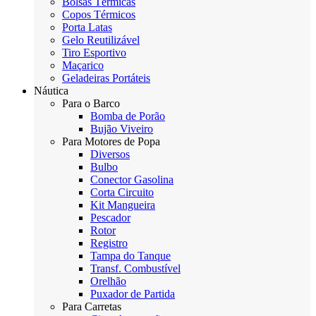
Bolsas Térmicas
Copos Térmicos
Porta Latas
Gelo Reutilizável
Tiro Esportivo
Maçarico
Geladeiras Portáteis
Náutica
Para o Barco
Bomba de Porão
Bujão Viveiro
Para Motores de Popa
Diversos
Bulbo
Conector Gasolina
Corta Circuito
Kit Mangueira
Pescador
Rotor
Registro
Tampa do Tanque
Transf. Combustível
Orelhão
Puxador de Partida
Para Carretas