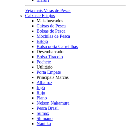
Maruri
Veja mais Varas de Pesca
Caixas e Estojos
Mais buscados
Caixas de Pesca
Bolsas de Pesca
Mochilas de Pesca
Estojo
Bolsa porta Carretilhas
Desembarcado
Bolsa Tiracolo
Pochete
Utilitário
Porta Empate
Principais Marcas
Albatroz
Jogá
Raju
Plano
Nelson Nakamura
Pesca Brasil
Sumax
Shimano
Nautika