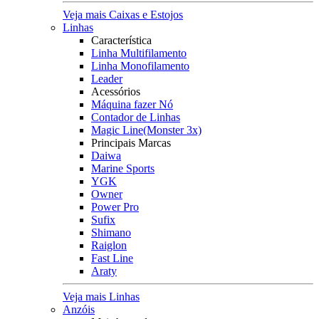
Veja mais Caixas e Estojos
Linhas
Característica
Linha Multifilamento
Linha Monofilamento
Leader
Acessórios
Máquina fazer Nó
Contador de Linhas
Magic Line(Monster 3x)
Principais Marcas
Daiwa
Marine Sports
YGK
Owner
Power Pro
Sufix
Shimano
Raiglon
Fast Line
Araty
Veja mais Linhas
Anzóis