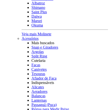
Albatroz
Shimano
Saint Plus
Daiwa
Maruri
Okuma
Veja mais Molinete
Acessórios
Mais buscados
Snap e Giradores
Argolas
Split Ring
Cutelaria
Facas
Canivetes
Tesouras
Afiador de Faca
Indispensáveis
Alicates
Aeradores
Balanças
Lanternas
Passaguá (Puça)
Régua para Medir Peixe