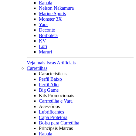
Rapala
Nelson Nakamura
Marine Sports
Monster 3X
Yara
Deconto
Borboleta
KV
Lori
Maruri
Veja mais Iscas Artificiais
Carretilhas
Características
Perfil Baixo
Perfil Alto
Big Game
Kits Promocionais
Carrretilha e Vara
Acessórios
Lubrificantes
Capa Protetora
Bolsa para Carretilha
Principais Marcas
Rapala