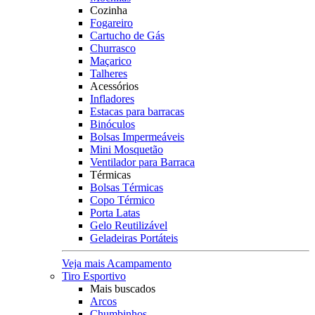
Cozinha
Fogareiro
Cartucho de Gás
Churrasco
Maçarico
Talheres
Acessórios
Infladores
Estacas para barracas
Binóculos
Bolsas Impermeáveis
Mini Mosquetão
Ventilador para Barraca
Térmicas
Bolsas Térmicas
Copo Térmico
Porta Latas
Gelo Reutilizável
Geladeiras Portáteis
Veja mais Acampamento
Tiro Esportivo
Mais buscados
Arcos
Chumbinhos