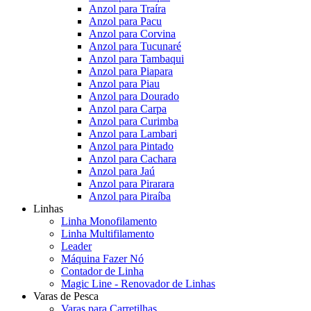
Anzol para Traíra
Anzol para Pacu
Anzol para Corvina
Anzol para Tucunaré
Anzol para Tambaqui
Anzol para Piapara
Anzol para Piau
Anzol para Dourado
Anzol para Carpa
Anzol para Curimba
Anzol para Lambari
Anzol para Pintado
Anzol para Cachara
Anzol para Jaú
Anzol para Pirarara
Anzol para Piraíba
Linhas
Linha Monofilamento
Linha Multifilamento
Leader
Máquina Fazer Nó
Contador de Linha
Magic Line - Renovador de Linhas
Varas de Pesca
Varas para Carretilhas