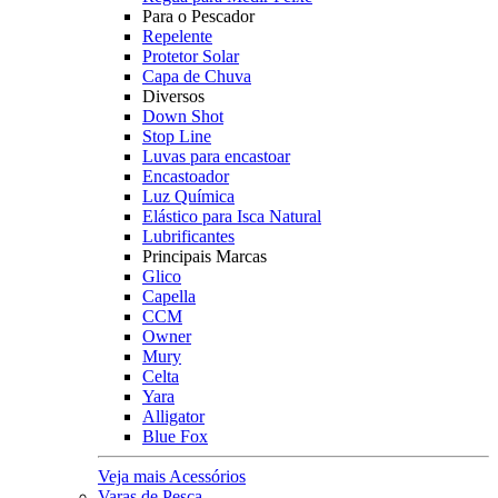
Para o Pescador
Repelente
Protetor Solar
Capa de Chuva
Diversos
Down Shot
Stop Line
Luvas para encastoar
Encastoador
Luz Química
Elástico para Isca Natural
Lubrificantes
Principais Marcas
Glico
Capella
CCM
Owner
Mury
Celta
Yara
Alligator
Blue Fox
Veja mais Acessórios
Varas de Pesca