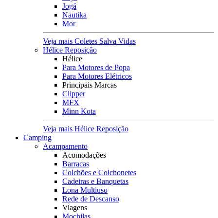
Jogá
Nautika
Mor
Veja mais Coletes Salva Vidas
Hélice Reposição
Hélice
Para Motores de Popa
Para Motores Elétricos
Principais Marcas
Clipper
MFX
Minn Kota
Veja mais Hélice Reposição
Camping
Acampamento
Acomodações
Barracas
Colchões e Colchonetes
Cadeiras e Banquetas
Lona Multiuso
Rede de Descanso
Viagens
Mochilas