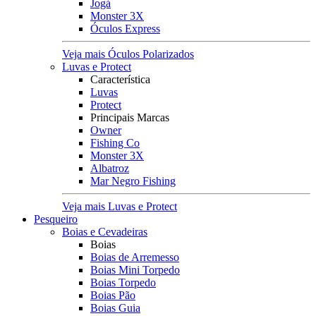
Jogá
Monster 3X
Óculos Express
Veja mais Óculos Polarizados
Luvas e Protect
Característica
Luvas
Protect
Principais Marcas
Owner
Fishing Co
Monster 3X
Albatroz
Mar Negro Fishing
Veja mais Luvas e Protect
Pesqueiro
Boias e Cevadeiras
Boias
Boias de Arremesso
Boias Mini Torpedo
Boias Torpedo
Boias Pão
Boias Guia