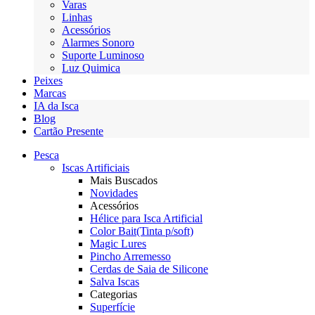
Varas
Linhas
Acessórios
Alarmes Sonoro
Suporte Luminoso
Luz Quimica
Peixes
Marcas
IA da Isca
Blog
Cartão Presente
Pesca
Iscas Artificiais
Mais Buscados
Novidades
Acessórios
Hélice para Isca Artificial
Color Bait(Tinta p/soft)
Magic Lures
Pincho Arremesso
Cerdas de Saia de Silicone
Salva Iscas
Categorias
Superfície