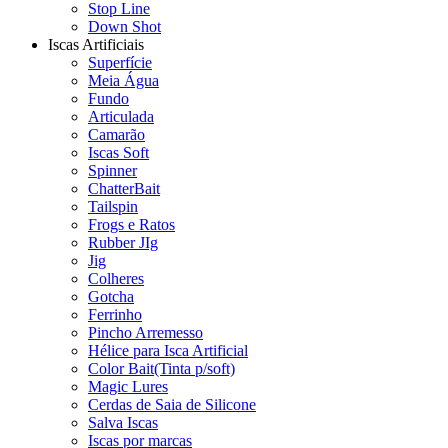
Stop Line
Down Shot
Iscas Artificiais
Superfície
Meia Água
Fundo
Articulada
Camarão
Iscas Soft
Spinner
ChatterBait
Tailspin
Frogs e Ratos
Rubber JIg
Jig
Colheres
Gotcha
Ferrinho
Pincho Arremesso
Hélice para Isca Artificial
Color Bait(Tinta p/soft)
Magic Lures
Cerdas de Saia de Silicone
Salva Iscas
Iscas por marcas