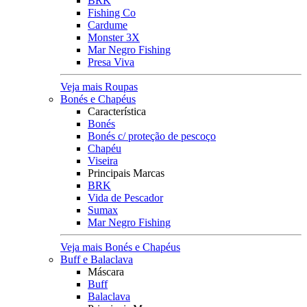
BRK
Fishing Co
Cardume
Monster 3X
Mar Negro Fishing
Presa Viva
Veja mais Roupas
Bonés e Chapéus
Característica
Bonés
Bonés c/ proteção de pescoço
Chapéu
Viseira
Principais Marcas
BRK
Vida de Pescador
Sumax
Mar Negro Fishing
Veja mais Bonés e Chapéus
Buff e Balaclava
Máscara
Buff
Balaclava