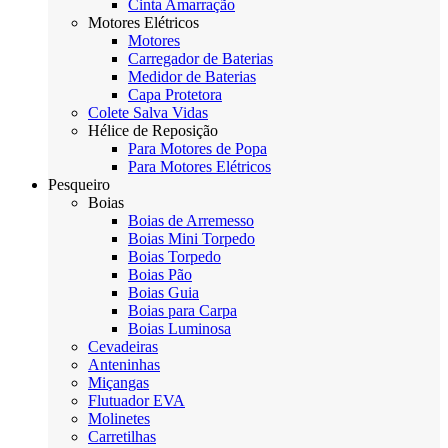
Cinta Amarração
Motores Elétricos
Motores
Carregador de Baterias
Medidor de Baterias
Capa Protetora
Colete Salva Vidas
Hélice de Reposição
Para Motores de Popa
Para Motores Elétricos
Pesqueiro
Boias
Boias de Arremesso
Boias Mini Torpedo
Boias Torpedo
Boias Pão
Boias Guia
Boias para Carpa
Boias Luminosa
Cevadeiras
Anteninhas
Miçangas
Flutuador EVA
Molinetes
Carretilhas