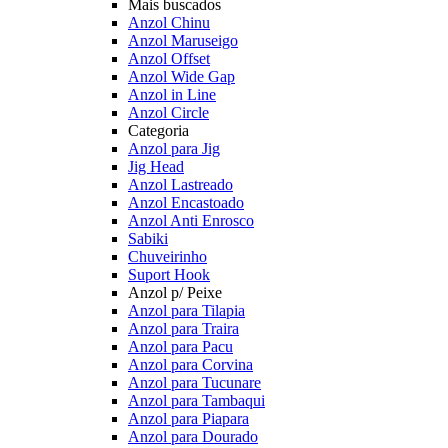
Mais buscados
Anzol Chinu
Anzol Maruseigo
Anzol Offset
Anzol Wide Gap
Anzol in Line
Anzol Circle
Categoria
Anzol para Jig
Jig Head
Anzol Lastreado
Anzol Encastoado
Anzol Anti Enrosco
Sabiki
Chuveirinho
Suport Hook
Anzol p/ Peixe
Anzol para Tilapia
Anzol para Traira
Anzol para Pacu
Anzol para Corvina
Anzol para Tucunare
Anzol para Tambaqui
Anzol para Piapara
Anzol para Dourado