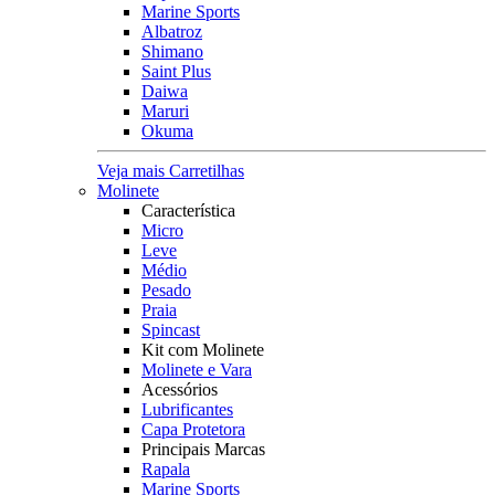
Marine Sports
Albatroz
Shimano
Saint Plus
Daiwa
Maruri
Okuma
Veja mais Carretilhas
Molinete
Característica
Micro
Leve
Médio
Pesado
Praia
Spincast
Kit com Molinete
Molinete e Vara
Acessórios
Lubrificantes
Capa Protetora
Principais Marcas
Rapala
Marine Sports