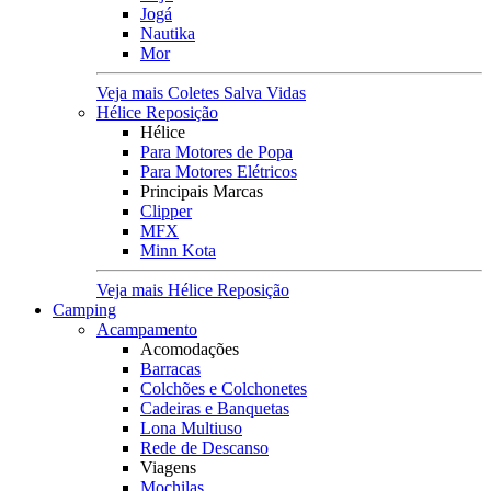
Jogá
Nautika
Mor
Veja mais Coletes Salva Vidas
Hélice Reposição
Hélice
Para Motores de Popa
Para Motores Elétricos
Principais Marcas
Clipper
MFX
Minn Kota
Veja mais Hélice Reposição
Camping
Acampamento
Acomodações
Barracas
Colchões e Colchonetes
Cadeiras e Banquetas
Lona Multiuso
Rede de Descanso
Viagens
Mochilas