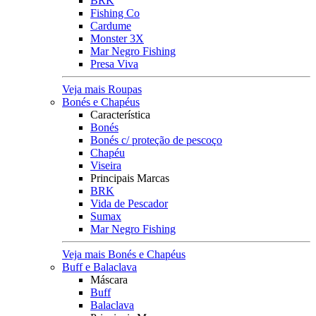
BRK
Fishing Co
Cardume
Monster 3X
Mar Negro Fishing
Presa Viva
Veja mais Roupas
Bonés e Chapéus
Característica
Bonés
Bonés c/ proteção de pescoço
Chapéu
Viseira
Principais Marcas
BRK
Vida de Pescador
Sumax
Mar Negro Fishing
Veja mais Bonés e Chapéus
Buff e Balaclava
Máscara
Buff
Balaclava