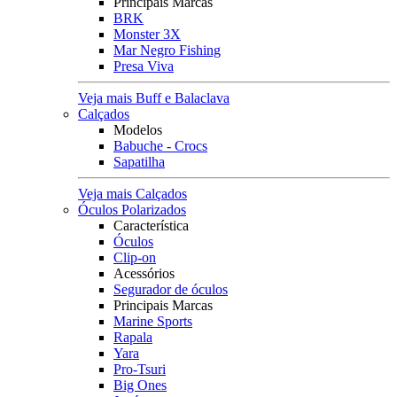
Principais Marcas
BRK
Monster 3X
Mar Negro Fishing
Presa Viva
Veja mais Buff e Balaclava
Calçados
Modelos
Babuche - Crocs
Sapatilha
Veja mais Calçados
Óculos Polarizados
Característica
Óculos
Clip-on
Acessórios
Segurador de óculos
Principais Marcas
Marine Sports
Rapala
Yara
Pro-Tsuri
Big Ones