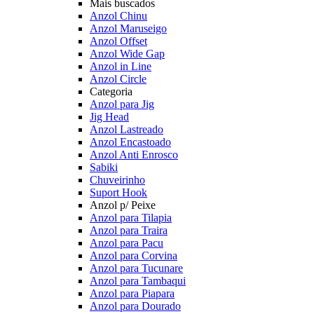
Mais buscados
Anzol Chinu
Anzol Maruseigo
Anzol Offset
Anzol Wide Gap
Anzol in Line
Anzol Circle
Categoria
Anzol para Jig
Jig Head
Anzol Lastreado
Anzol Encastoado
Anzol Anti Enrosco
Sabiki
Chuveirinho
Suport Hook
Anzol p/ Peixe
Anzol para Tilapia
Anzol para Traira
Anzol para Pacu
Anzol para Corvina
Anzol para Tucunare
Anzol para Tambaqui
Anzol para Piapara
Anzol para Dourado