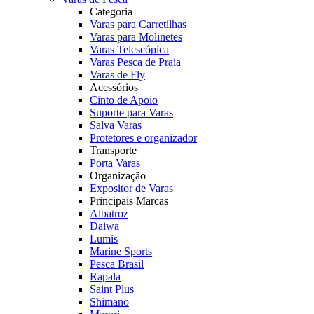
Categoria
Varas para Carretilhas
Varas para Molinetes
Varas Telescópica
Varas Pesca de Praia
Varas de Fly
Acessórios
Cinto de Apoio
Suporte para Varas
Salva Varas
Protetores e organizador
Transporte
Porta Varas
Organização
Expositor de Varas
Principais Marcas
Albatroz
Daiwa
Lumis
Marine Sports
Pesca Brasil
Rapala
Saint Plus
Shimano