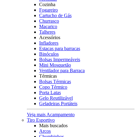
Cozinha
Fogareiro
Cartucho de Gás
Churrasco
Maçarico
Talheres
Acessórios
Infladores
Estacas para barracas
Binóculos
Bolsas Impermeáveis
Mini Mosquetão
Ventilador para Barraca
Térmicas
Bolsas Térmicas
Copo Térmico
Porta Latas
Gelo Reutilizável
Geladeiras Portáteis
Veja mais Acampamento
Tiro Esportivo
Mais buscados
Arcos
Chumbinhos