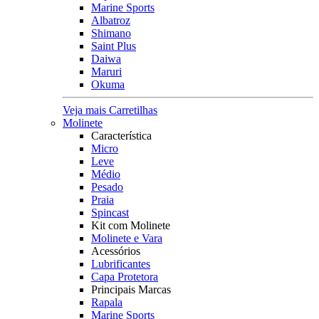
Marine Sports
Albatroz
Shimano
Saint Plus
Daiwa
Maruri
Okuma
Veja mais Carretilhas
Molinete
Característica
Micro
Leve
Médio
Pesado
Praia
Spincast
Kit com Molinete
Molinete e Vara
Acessórios
Lubrificantes
Capa Protetora
Principais Marcas
Rapala
Marine Sports