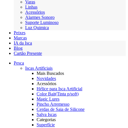
Varas
Linhas
Acessórios
Alarmes Sonoro
Suporte Luminoso
Luz Quimica
Peixes
Marcas
IA da Isca
Blog
Cartão Presente
Pesca
Iscas Artificiais
Mais Buscados
Novidades
Acessórios
Hélice para Isca Artificial
Color Bait(Tinta p/soft)
Magic Lures
Pincho Arremesso
Cerdas de Saia de Silicone
Salva Iscas
Categorias
Superfície