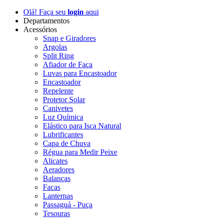
Olá! Faça seu
login
aqui
Departamentos
Acessórios
Snap e Giradores
Argolas
Split Ring
Afiador de Faca
Luvas para Encastoador
Encastoador
Repelente
Protetor Solar
Canivetes
Luz Química
Elástico para Isca Natural
Lubrificantes
Capa de Chuva
Régua para Medir Peixe
Alicates
Aeradores
Balanças
Facas
Lanternas
Passaguá - Puça
Tesouras