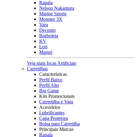
Rapala
Nelson Nakamura
Marine Sports
Monster 3X
Yara
Deconto
Borboleta
KV
Lori
Maruri
Veja mais Iscas Artificiais
Carretilhas
Características
Perfil Baixo
Perfil Alto
Big Game
Kits Promocionais
Carrretilha e Vara
Acessórios
Lubrificantes
Capa Protetora
Bolsa para Carretilha
Principais Marcas
Rapala