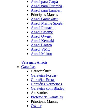
Anzol para Carpa
Anzol para Curimba
Anzol para Lambari
Principais Marcas
Anzol Gamakatsu
Anzol Marine Sports
Anzol Pinnacle
Anzol Sasame
Anzol Owner
Anzol Kenzaki
Anzol Crown
Anzol VMC
Anzol Meitou
Veja mais Anzóis
Garatéias
Característica
Garatéias Foscas
Garatéias Pretas
Garatéias Vermelhas
Garatéias com Bladed
Acessórios
Protetor de Garatéias
Principais Marcas
Owner