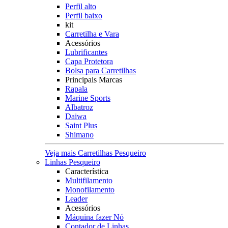
Perfil alto
Perfil baixo
kit
Carretilha e Vara
Acessórios
Lubrificantes
Capa Protetora
Bolsa para Carretilhas
Principais Marcas
Rapala
Marine Sports
Albatroz
Daiwa
Saint Plus
Shimano
Veja mais Carretilhas Pesqueiro
Linhas Pesqueiro
Característica
Multifilamento
Monofilamento
Leader
Acessórios
Máquina fazer Nó
Contador de Linhas