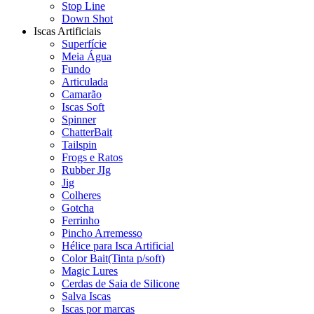
Stop Line
Down Shot
Iscas Artificiais
Superfície
Meia Água
Fundo
Articulada
Camarão
Iscas Soft
Spinner
ChatterBait
Tailspin
Frogs e Ratos
Rubber JIg
Jig
Colheres
Gotcha
Ferrinho
Pincho Arremesso
Hélice para Isca Artificial
Color Bait(Tinta p/soft)
Magic Lures
Cerdas de Saia de Silicone
Salva Iscas
Iscas por marcas