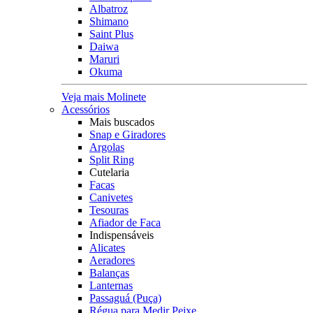
Albatroz
Shimano
Saint Plus
Daiwa
Maruri
Okuma
Veja mais Molinete
Acessórios
Mais buscados
Snap e Giradores
Argolas
Split Ring
Cutelaria
Facas
Canivetes
Tesouras
Afiador de Faca
Indispensáveis
Alicates
Aeradores
Balanças
Lanternas
Passaguá (Puça)
Régua para Medir Peixe