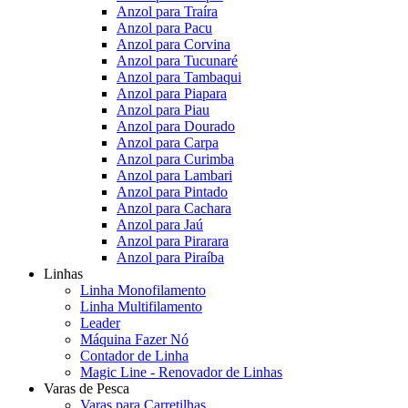
Anzol para Traíra
Anzol para Pacu
Anzol para Corvina
Anzol para Tucunaré
Anzol para Tambaqui
Anzol para Piapara
Anzol para Piau
Anzol para Dourado
Anzol para Carpa
Anzol para Curimba
Anzol para Lambari
Anzol para Pintado
Anzol para Cachara
Anzol para Jaú
Anzol para Pirarara
Anzol para Piraíba
Linhas
Linha Monofilamento
Linha Multifilamento
Leader
Máquina Fazer Nó
Contador de Linha
Magic Line - Renovador de Linhas
Varas de Pesca
Varas para Carretilhas