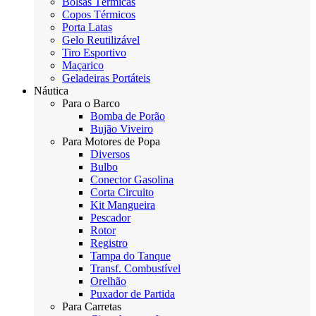
Bolsas Térmicas
Copos Térmicos
Porta Latas
Gelo Reutilizável
Tiro Esportivo
Maçarico
Geladeiras Portáteis
Náutica
Para o Barco
Bomba de Porão
Bujão Viveiro
Para Motores de Popa
Diversos
Bulbo
Conector Gasolina
Corta Circuito
Kit Mangueira
Pescador
Rotor
Registro
Tampa do Tanque
Transf. Combustível
Orelhão
Puxador de Partida
Para Carretas