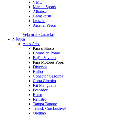
VMC
Marine Sports
Albatroz
Gamakatsu
kenzaki
Arsenal Pesca
Veja mais Garatéias
Náutica
Acessórios
Para o Barco
Bomba de Porão
Bujão Viveiro
Para Motores Popa
Diversos
Bulbo
Conector Gasolina
Corta Circuito
Kit Mangueira
Pescador
Rotor
Registro
Tampa Tanque
Transf. Combustível
Orelhão