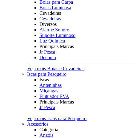
Boias para Carpa
Boias Luminosa
Cevadeiras
Cevadeiras
Diversos
Alarme Sonoro
Suporte Luminoso
Luz Quimica
Principais Marcas
Jr Pesca
Deconto
Veja mais Boias e Cevadeiras
Iscas para Pesqueiro
Iscas
Anteninhas
Miçangas
Flutuador EVA
Principais Marcas
Jr Pesca
Veja mais Iscas para Pesqueiro
Acessórios
Categoria
Anzóis