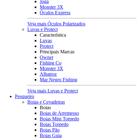
Jogá
Monster 3X
Óculos Express
Veja mais Óculos Polarizados
Luvas e Protect
Característica
Luvas
Protect
Principais Marcas
Owner
Fishing Co
Monster 3X
Albatroz
Mar Negro Fishing
Veja mais Luvas e Protect
Pesqueiro
Boias e Cevadeiras
Boias
Boias de Arremesso
Boias Mini Torpedo
Boias Torpedo
Boias Pão
Boias Guia