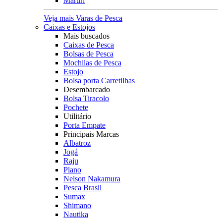
Maruri
Veja mais Varas de Pesca
Caixas e Estojos
Mais buscados
Caixas de Pesca
Bolsas de Pesca
Mochilas de Pesca
Estojo
Bolsa porta Carretilhas
Desembarcado
Bolsa Tiracolo
Pochete
Utilitário
Porta Empate
Principais Marcas
Albatroz
Jogá
Raju
Plano
Nelson Nakamura
Pesca Brasil
Sumax
Shimano
Nautika