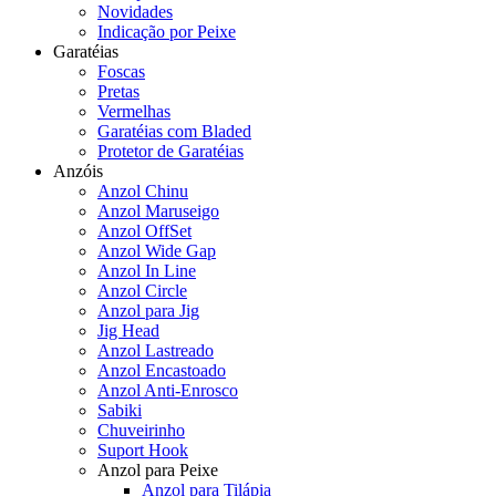
Novidades
Indicação por Peixe
Garatéias
Foscas
Pretas
Vermelhas
Garatéias com Bladed
Protetor de Garatéias
Anzóis
Anzol Chinu
Anzol Maruseigo
Anzol OffSet
Anzol Wide Gap
Anzol In Line
Anzol Circle
Anzol para Jig
Jig Head
Anzol Lastreado
Anzol Encastoado
Anzol Anti-Enrosco
Sabiki
Chuveirinho
Suport Hook
Anzol para Peixe
Anzol para Tilápia