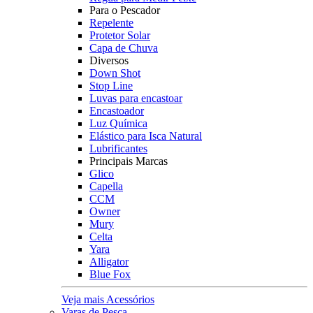
Para o Pescador
Repelente
Protetor Solar
Capa de Chuva
Diversos
Down Shot
Stop Line
Luvas para encastoar
Encastoador
Luz Química
Elástico para Isca Natural
Lubrificantes
Principais Marcas
Glico
Capella
CCM
Owner
Mury
Celta
Yara
Alligator
Blue Fox
Veja mais Acessórios
Varas de Pesca