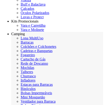
Viseira
Buff e Balaclava
Calçados
Óculos Polarizados
Luvas e Protect
Kits Promocionais
Vara e Carretilha
Vara e Molinete
Camping
Lona MultiUso
Barracas
Colchões e Colchonetes
Cadeiras e Banquetas
Fogareiro
Cartucho de Gás
Rede de Descanso
Mochilas
Talheres
Churrasco
Infladores
Estacas para Barracas
Binóculos
Bolsas Impermeáveis
Mini Mosquetão
Ventilador para Barraca