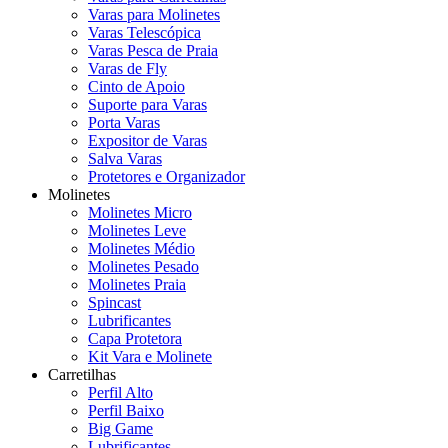
Varas para Molinetes
Varas Telescópica
Varas Pesca de Praia
Varas de Fly
Cinto de Apoio
Suporte para Varas
Porta Varas
Expositor de Varas
Salva Varas
Protetores e Organizador
Molinetes
Molinetes Micro
Molinetes Leve
Molinetes Médio
Molinetes Pesado
Molinetes Praia
Spincast
Lubrificantes
Capa Protetora
Kit Vara e Molinete
Carretilhas
Perfil Alto
Perfil Baixo
Big Game
Lubrificantes