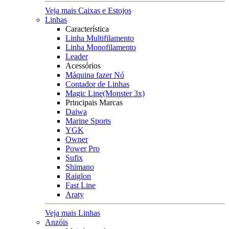
Veja mais Caixas e Estojos
Linhas
Característica
Linha Multifilamento
Linha Monofilamento
Leader
Acessórios
Máquina fazer Nó
Contador de Linhas
Magic Line(Monster 3x)
Principais Marcas
Daiwa
Marine Sports
YGK
Owner
Power Pro
Sufix
Shimano
Raiglon
Fast Line
Araty
Veja mais Linhas
Anzóis