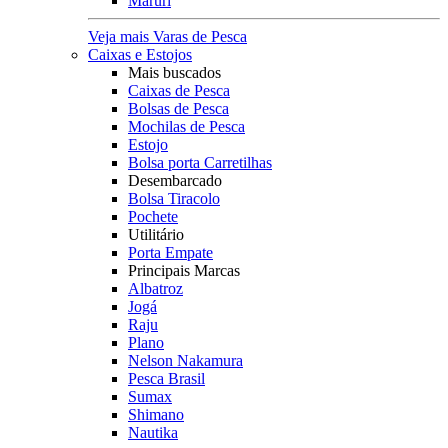
Maruri
Veja mais Varas de Pesca
Caixas e Estojos
Mais buscados
Caixas de Pesca
Bolsas de Pesca
Mochilas de Pesca
Estojo
Bolsa porta Carretilhas
Desembarcado
Bolsa Tiracolo
Pochete
Utilitário
Porta Empate
Principais Marcas
Albatroz
Jogá
Raju
Plano
Nelson Nakamura
Pesca Brasil
Sumax
Shimano
Nautika