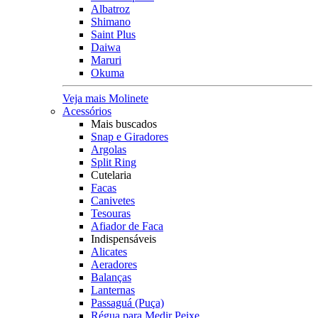
Albatroz
Shimano
Saint Plus
Daiwa
Maruri
Okuma
Veja mais Molinete
Acessórios
Mais buscados
Snap e Giradores
Argolas
Split Ring
Cutelaria
Facas
Canivetes
Tesouras
Afiador de Faca
Indispensáveis
Alicates
Aeradores
Balanças
Lanternas
Passaguá (Puça)
Régua para Medir Peixe