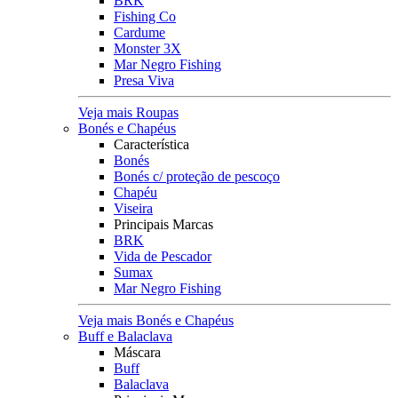
BRK
Fishing Co
Cardume
Monster 3X
Mar Negro Fishing
Presa Viva
Veja mais Roupas
Bonés e Chapéus
Característica
Bonés
Bonés c/ proteção de pescoço
Chapéu
Viseira
Principais Marcas
BRK
Vida de Pescador
Sumax
Mar Negro Fishing
Veja mais Bonés e Chapéus
Buff e Balaclava
Máscara
Buff
Balaclava