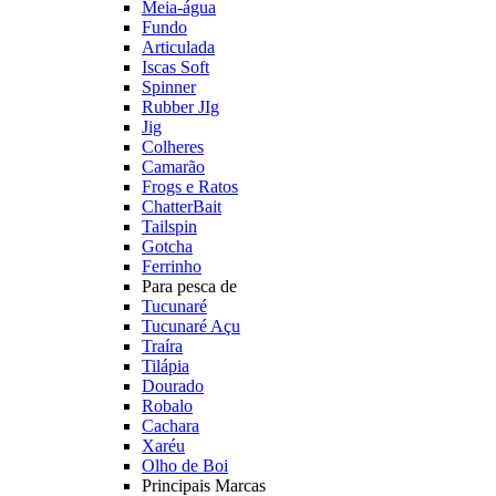
Meia-água
Fundo
Articulada
Iscas Soft
Spinner
Rubber JIg
Jig
Colheres
Camarão
Frogs e Ratos
ChatterBait
Tailspin
Gotcha
Ferrinho
Para pesca de
Tucunaré
Tucunaré Açu
Traíra
Tilápia
Dourado
Robalo
Cachara
Xaréu
Olho de Boi
Principais Marcas