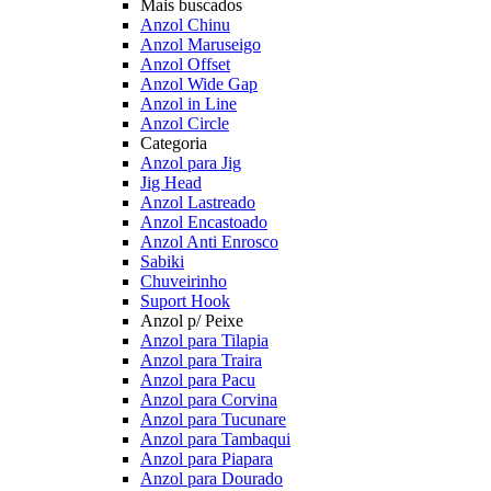
Mais buscados
Anzol Chinu
Anzol Maruseigo
Anzol Offset
Anzol Wide Gap
Anzol in Line
Anzol Circle
Categoria
Anzol para Jig
Jig Head
Anzol Lastreado
Anzol Encastoado
Anzol Anti Enrosco
Sabiki
Chuveirinho
Suport Hook
Anzol p/ Peixe
Anzol para Tilapia
Anzol para Traira
Anzol para Pacu
Anzol para Corvina
Anzol para Tucunare
Anzol para Tambaqui
Anzol para Piapara
Anzol para Dourado