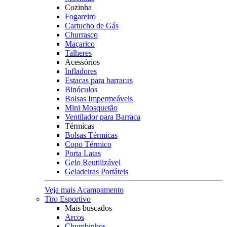
Cozinha
Fogareiro
Cartucho de Gás
Churrasco
Maçarico
Talheres
Acessórios
Infladores
Estacas para barracas
Binóculos
Bolsas Impermeáveis
Mini Mosquetão
Ventilador para Barraca
Térmicas
Bolsas Térmicas
Copo Térmico
Porta Latas
Gelo Reutilizável
Geladeiras Portáteis
Veja mais Acampamento
Tiro Esportivo
Mais buscados
Arcos
Chumbinhos