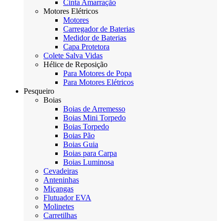
Cinta Amarração
Motores Elétricos
Motores
Carregador de Baterias
Medidor de Baterias
Capa Protetora
Colete Salva Vidas
Hélice de Reposição
Para Motores de Popa
Para Motores Elétricos
Pesqueiro
Boias
Boias de Arremesso
Boias Mini Torpedo
Boias Torpedo
Boias Pão
Boias Guia
Boias para Carpa
Boias Luminosa
Cevadeiras
Anteninhas
Miçangas
Flutuador EVA
Molinetes
Carretilhas