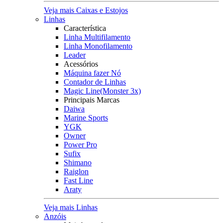
Veja mais Caixas e Estojos
Linhas
Característica
Linha Multifilamento
Linha Monofilamento
Leader
Acessórios
Máquina fazer Nó
Contador de Linhas
Magic Line(Monster 3x)
Principais Marcas
Daiwa
Marine Sports
YGK
Owner
Power Pro
Sufix
Shimano
Raiglon
Fast Line
Araty
Veja mais Linhas
Anzóis