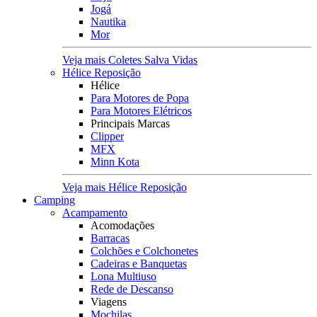
Jogá
Nautika
Mor
Veja mais Coletes Salva Vidas
Hélice Reposição
Hélice
Para Motores de Popa
Para Motores Elétricos
Principais Marcas
Clipper
MFX
Minn Kota
Veja mais Hélice Reposição
Camping
Acampamento
Acomodações
Barracas
Colchões e Colchonetes
Cadeiras e Banquetas
Lona Multiuso
Rede de Descanso
Viagens
Mochilas