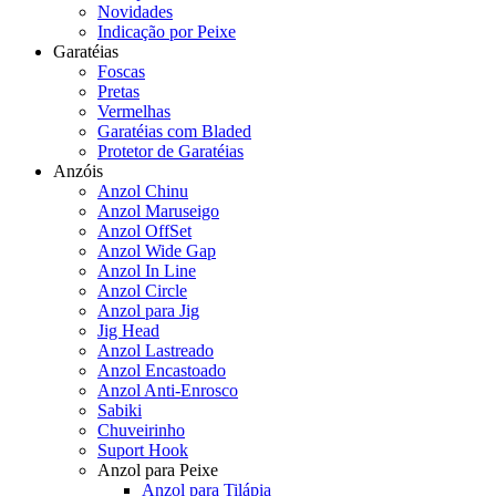
Novidades
Indicação por Peixe
Garatéias
Foscas
Pretas
Vermelhas
Garatéias com Bladed
Protetor de Garatéias
Anzóis
Anzol Chinu
Anzol Maruseigo
Anzol OffSet
Anzol Wide Gap
Anzol In Line
Anzol Circle
Anzol para Jig
Jig Head
Anzol Lastreado
Anzol Encastoado
Anzol Anti-Enrosco
Sabiki
Chuveirinho
Suport Hook
Anzol para Peixe
Anzol para Tilápia