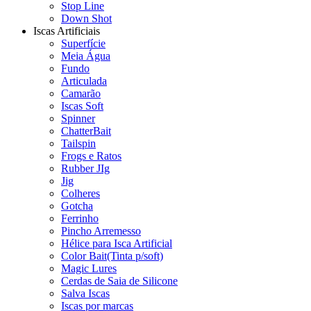
Stop Line
Down Shot
Iscas Artificiais
Superfície
Meia Água
Fundo
Articulada
Camarão
Iscas Soft
Spinner
ChatterBait
Tailspin
Frogs e Ratos
Rubber JIg
Jig
Colheres
Gotcha
Ferrinho
Pincho Arremesso
Hélice para Isca Artificial
Color Bait(Tinta p/soft)
Magic Lures
Cerdas de Saia de Silicone
Salva Iscas
Iscas por marcas