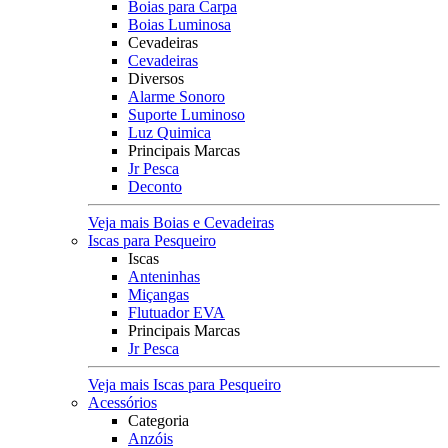
Boias para Carpa
Boias Luminosa
Cevadeiras
Cevadeiras
Diversos
Alarme Sonoro
Suporte Luminoso
Luz Quimica
Principais Marcas
Jr Pesca
Deconto
Veja mais Boias e Cevadeiras
Iscas para Pesqueiro
Iscas
Anteninhas
Miçangas
Flutuador EVA
Principais Marcas
Jr Pesca
Veja mais Iscas para Pesqueiro
Acessórios
Categoria
Anzóis