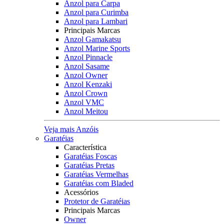
Anzol para Carpa
Anzol para Curimba
Anzol para Lambari
Principais Marcas
Anzol Gamakatsu
Anzol Marine Sports
Anzol Pinnacle
Anzol Sasame
Anzol Owner
Anzol Kenzaki
Anzol Crown
Anzol VMC
Anzol Meitou
Veja mais Anzóis
Garatéias
Característica
Garatéias Foscas
Garatéias Pretas
Garatéias Vermelhas
Garatéias com Bladed
Acessórios
Protetor de Garatéias
Principais Marcas
Owner