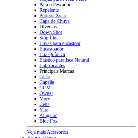
Para o Pescador
Repelente
Protetor Solar
Capa de Chuva
Diversos
Down Shot
Stop Line
Luvas para encastoar
Encastoador
Luz Química
Elástico para Isca Natural
Lubrificantes
Principais Marcas
Glico
Capella
CCM
Owner
Mury
Celta
Yara
Alligator
Blue Fox
Veja mais Acessórios
Varas de Pesca