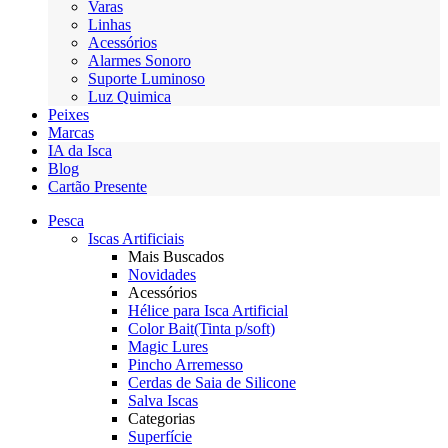
Varas
Linhas
Acessórios
Alarmes Sonoro
Suporte Luminoso
Luz Quimica
Peixes
Marcas
IA da Isca
Blog
Cartão Presente
Pesca
Iscas Artificiais
Mais Buscados
Novidades
Acessórios
Hélice para Isca Artificial
Color Bait(Tinta p/soft)
Magic Lures
Pincho Arremesso
Cerdas de Saia de Silicone
Salva Iscas
Categorias
Superfície