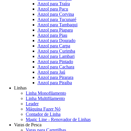
Anzol para Traíra
Anzol para Pacu
Anzol para Corvina
Anzol para Tucunaré
Anzol para Tambaqui
Anzol para Piapara
Anzol para Piau
Anzol para Dourado
Anzol para Carpa
Anzol para Curimba
Anzol para Lambari
Anzol para Pintado
Anzol para Cachara
Anzol para Jaú
Anzol para Pirarara
Anzol para Piraíba
Linhas
Linha Monofilamento
Linha Multifilamento
Leader
Máquina Fazer Nó
Contador de Linha
Magic Line - Renovador de Linhas
Varas de Pesca
Varas para Carretilhas