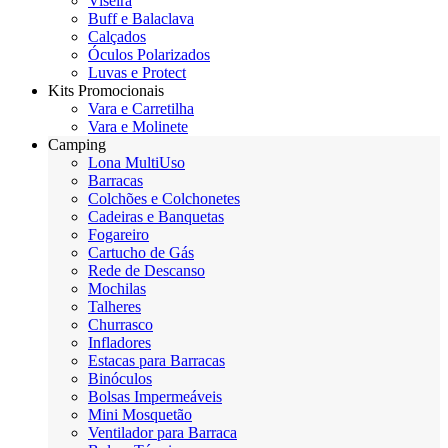
Viseira
Buff e Balaclava
Calçados
Óculos Polarizados
Luvas e Protect
Kits Promocionais
Vara e Carretilha
Vara e Molinete
Camping
Lona MultiUso
Barracas
Colchões e Colchonetes
Cadeiras e Banquetas
Fogareiro
Cartucho de Gás
Rede de Descanso
Mochilas
Talheres
Churrasco
Infladores
Estacas para Barracas
Binóculos
Bolsas Impermeáveis
Mini Mosquetão
Ventilador para Barraca