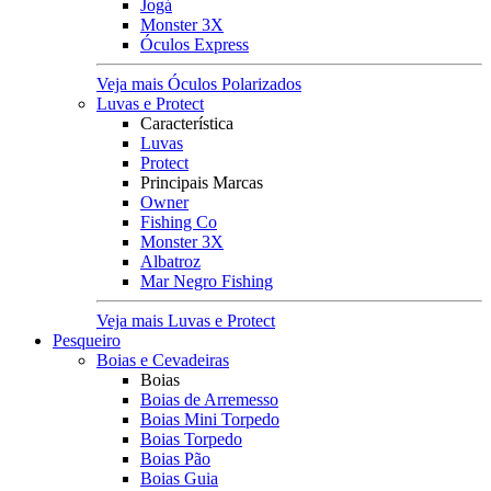
Jogá
Monster 3X
Óculos Express
Veja mais Óculos Polarizados
Luvas e Protect
Característica
Luvas
Protect
Principais Marcas
Owner
Fishing Co
Monster 3X
Albatroz
Mar Negro Fishing
Veja mais Luvas e Protect
Pesqueiro
Boias e Cevadeiras
Boias
Boias de Arremesso
Boias Mini Torpedo
Boias Torpedo
Boias Pão
Boias Guia