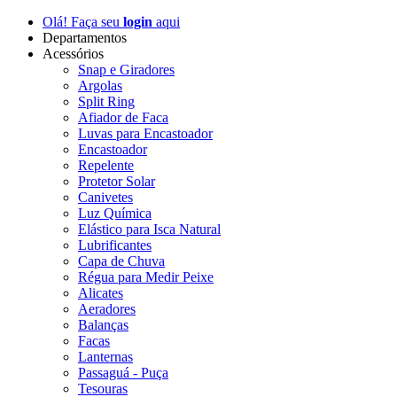
Olá! Faça seu
login
aqui
Departamentos
Acessórios
Snap e Giradores
Argolas
Split Ring
Afiador de Faca
Luvas para Encastoador
Encastoador
Repelente
Protetor Solar
Canivetes
Luz Química
Elástico para Isca Natural
Lubrificantes
Capa de Chuva
Régua para Medir Peixe
Alicates
Aeradores
Balanças
Facas
Lanternas
Passaguá - Puça
Tesouras