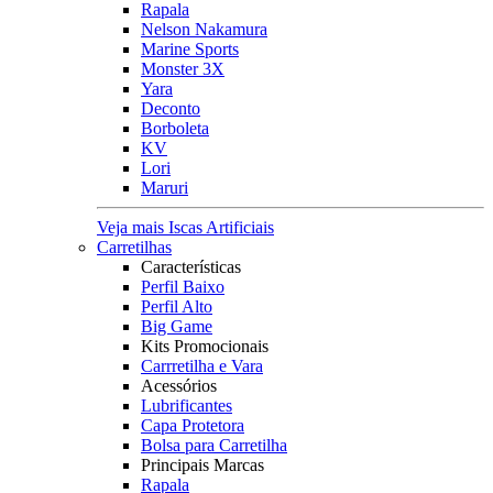
Rapala
Nelson Nakamura
Marine Sports
Monster 3X
Yara
Deconto
Borboleta
KV
Lori
Maruri
Veja mais Iscas Artificiais
Carretilhas
Características
Perfil Baixo
Perfil Alto
Big Game
Kits Promocionais
Carrretilha e Vara
Acessórios
Lubrificantes
Capa Protetora
Bolsa para Carretilha
Principais Marcas
Rapala