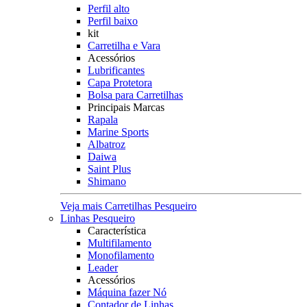
Perfil alto
Perfil baixo
kit
Carretilha e Vara
Acessórios
Lubrificantes
Capa Protetora
Bolsa para Carretilhas
Principais Marcas
Rapala
Marine Sports
Albatroz
Daiwa
Saint Plus
Shimano
Veja mais Carretilhas Pesqueiro
Linhas Pesqueiro
Característica
Multifilamento
Monofilamento
Leader
Acessórios
Máquina fazer Nó
Contador de Linhas