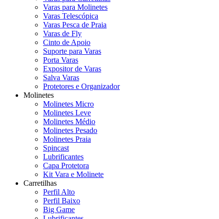
Varas para Molinetes
Varas Telescópica
Varas Pesca de Praia
Varas de Fly
Cinto de Apoio
Suporte para Varas
Porta Varas
Expositor de Varas
Salva Varas
Protetores e Organizador
Molinetes
Molinetes Micro
Molinetes Leve
Molinetes Médio
Molinetes Pesado
Molinetes Praia
Spincast
Lubrificantes
Capa Protetora
Kit Vara e Molinete
Carretilhas
Perfil Alto
Perfil Baixo
Big Game
Lubrificantes