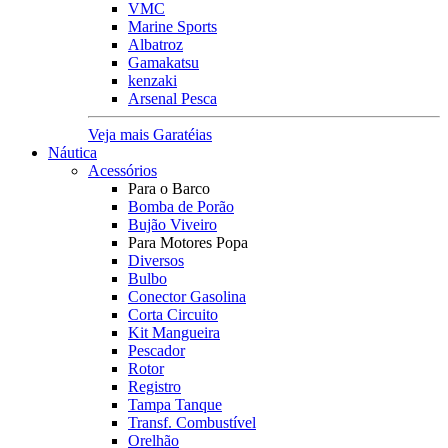
VMC
Marine Sports
Albatroz
Gamakatsu
kenzaki
Arsenal Pesca
Veja mais Garatéias
Náutica
Acessórios
Para o Barco
Bomba de Porão
Bujão Viveiro
Para Motores Popa
Diversos
Bulbo
Conector Gasolina
Corta Circuito
Kit Mangueira
Pescador
Rotor
Registro
Tampa Tanque
Transf. Combustível
Orelhão