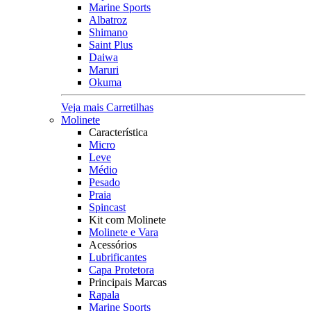
Marine Sports
Albatroz
Shimano
Saint Plus
Daiwa
Maruri
Okuma
Veja mais Carretilhas
Molinete
Característica
Micro
Leve
Médio
Pesado
Praia
Spincast
Kit com Molinete
Molinete e Vara
Acessórios
Lubrificantes
Capa Protetora
Principais Marcas
Rapala
Marine Sports