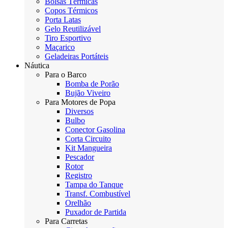
Bolsas Térmicas
Copos Térmicos
Porta Latas
Gelo Reutilizável
Tiro Esportivo
Maçarico
Geladeiras Portáteis
Náutica
Para o Barco
Bomba de Porão
Bujão Viveiro
Para Motores de Popa
Diversos
Bulbo
Conector Gasolina
Corta Circuito
Kit Mangueira
Pescador
Rotor
Registro
Tampa do Tanque
Transf. Combustível
Orelhão
Puxador de Partida
Para Carretas