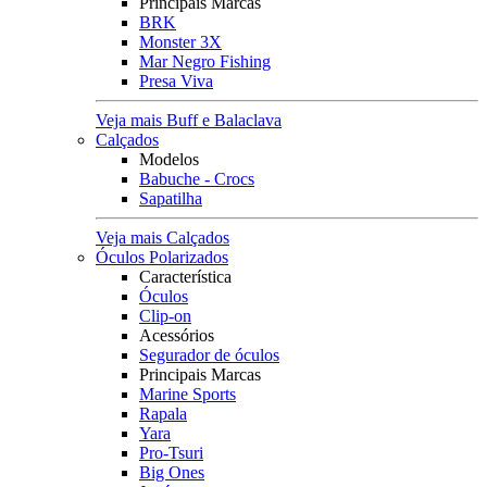
Principais Marcas
BRK
Monster 3X
Mar Negro Fishing
Presa Viva
Veja mais Buff e Balaclava
Calçados
Modelos
Babuche - Crocs
Sapatilha
Veja mais Calçados
Óculos Polarizados
Característica
Óculos
Clip-on
Acessórios
Segurador de óculos
Principais Marcas
Marine Sports
Rapala
Yara
Pro-Tsuri
Big Ones