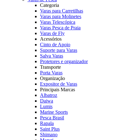
Categoria
Varas para Carretilhas
Varas para Molinetes
Varas Telescópica
Varas Pesca de Praia
Varas de Fly
Acessórios
Cinto de Apoio
Suporte para Varas
Salva Varas
Protetores e organizador
Transporte
Porta Varas
Organização
Expositor de Varas
Principais Marcas
Albatroz
Daiwa
Lumis
Marine Sports
Pesca Brasil
Rapala
Saint Plus
Shimano