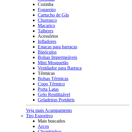
Cozinha
Fogareiro
Cartucho de Gás
Churrasco
Maçarico
Talheres
Acessórios
Infladores
Estacas para barracas
Binóculos
Bolsas Impermeáveis
Mini Mosquetão
Ventilador para Barraca
Térmicas
Bolsas Térmicas
Copo Térmico
Porta Latas
Gelo Reutilizável
Geladeiras Portáteis
Veja mais Acampamento
Tiro Esportivo
Mais buscados
Arcos
Chumbinhos