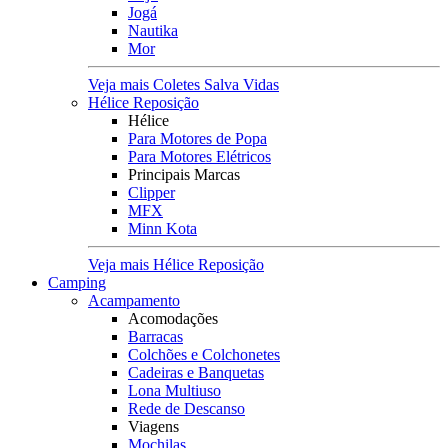
Jogá
Nautika
Mor
Veja mais Coletes Salva Vidas
Hélice Reposição
Hélice
Para Motores de Popa
Para Motores Elétricos
Principais Marcas
Clipper
MFX
Minn Kota
Veja mais Hélice Reposição
Camping
Acampamento
Acomodações
Barracas
Colchões e Colchonetes
Cadeiras e Banquetas
Lona Multiuso
Rede de Descanso
Viagens
Mochilas