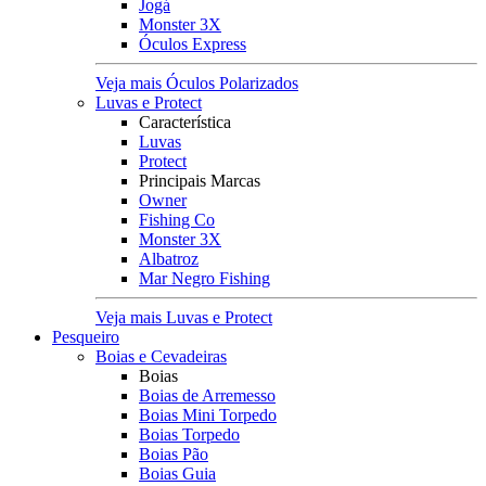
Jogá
Monster 3X
Óculos Express
Veja mais Óculos Polarizados
Luvas e Protect
Característica
Luvas
Protect
Principais Marcas
Owner
Fishing Co
Monster 3X
Albatroz
Mar Negro Fishing
Veja mais Luvas e Protect
Pesqueiro
Boias e Cevadeiras
Boias
Boias de Arremesso
Boias Mini Torpedo
Boias Torpedo
Boias Pão
Boias Guia