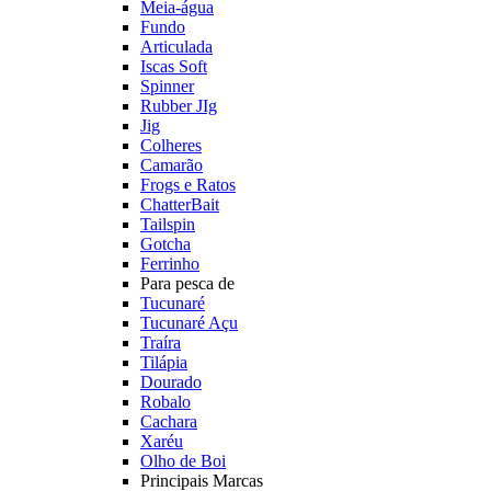
Meia-água
Fundo
Articulada
Iscas Soft
Spinner
Rubber JIg
Jig
Colheres
Camarão
Frogs e Ratos
ChatterBait
Tailspin
Gotcha
Ferrinho
Para pesca de
Tucunaré
Tucunaré Açu
Traíra
Tilápia
Dourado
Robalo
Cachara
Xaréu
Olho de Boi
Principais Marcas