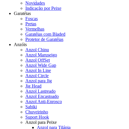
Novidades
Indicação por Peixe
Garatéias
Foscas
Pretas
Vermelhas
Garatéias com Bladed
Protetor de Garatéias
Anzóis
Anzol Chinu
Anzol Maruseigo
Anzol OffSet
Anzol Wide Gap
Anzol In Line
Anzol Circle
Anzol para Jig
Jig Head
Anzol Lastreado
Anzol Encastoado
Anzol Anti-Enrosco
Sabiki
Chuveirinho
Suport Hook
Anzol para Peixe
Anzol para Tilápia