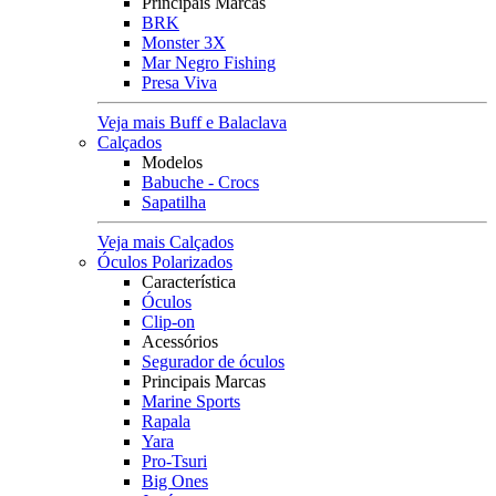
Principais Marcas
BRK
Monster 3X
Mar Negro Fishing
Presa Viva
Veja mais Buff e Balaclava
Calçados
Modelos
Babuche - Crocs
Sapatilha
Veja mais Calçados
Óculos Polarizados
Característica
Óculos
Clip-on
Acessórios
Segurador de óculos
Principais Marcas
Marine Sports
Rapala
Yara
Pro-Tsuri
Big Ones