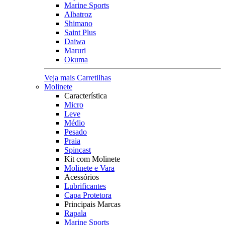
Marine Sports
Albatroz
Shimano
Saint Plus
Daiwa
Maruri
Okuma
Veja mais Carretilhas
Molinete
Característica
Micro
Leve
Médio
Pesado
Praia
Spincast
Kit com Molinete
Molinete e Vara
Acessórios
Lubrificantes
Capa Protetora
Principais Marcas
Rapala
Marine Sports