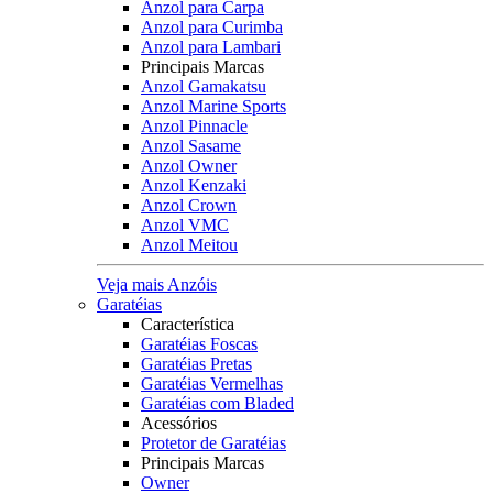
Anzol para Carpa
Anzol para Curimba
Anzol para Lambari
Principais Marcas
Anzol Gamakatsu
Anzol Marine Sports
Anzol Pinnacle
Anzol Sasame
Anzol Owner
Anzol Kenzaki
Anzol Crown
Anzol VMC
Anzol Meitou
Veja mais Anzóis
Garatéias
Característica
Garatéias Foscas
Garatéias Pretas
Garatéias Vermelhas
Garatéias com Bladed
Acessórios
Protetor de Garatéias
Principais Marcas
Owner