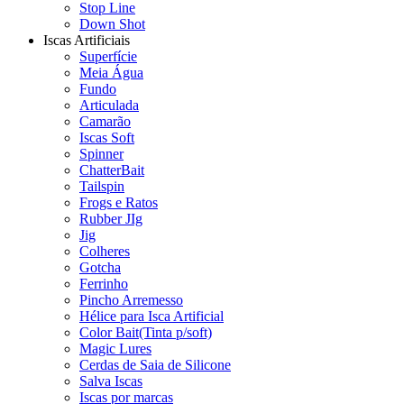
Stop Line
Down Shot
Iscas Artificiais
Superfície
Meia Água
Fundo
Articulada
Camarão
Iscas Soft
Spinner
ChatterBait
Tailspin
Frogs e Ratos
Rubber JIg
Jig
Colheres
Gotcha
Ferrinho
Pincho Arremesso
Hélice para Isca Artificial
Color Bait(Tinta p/soft)
Magic Lures
Cerdas de Saia de Silicone
Salva Iscas
Iscas por marcas