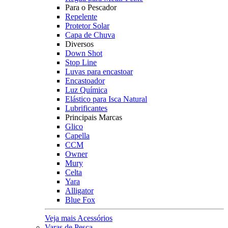
Para o Pescador
Repelente
Protetor Solar
Capa de Chuva
Diversos
Down Shot
Stop Line
Luvas para encastoar
Encastoador
Luz Química
Elástico para Isca Natural
Lubrificantes
Principais Marcas
Glico
Capella
CCM
Owner
Mury
Celta
Yara
Alligator
Blue Fox
Veja mais Acessórios
Varas de Pesca