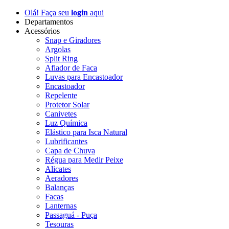
Olá! Faça seu
login
aqui
Departamentos
Acessórios
Snap e Giradores
Argolas
Split Ring
Afiador de Faca
Luvas para Encastoador
Encastoador
Repelente
Protetor Solar
Canivetes
Luz Química
Elástico para Isca Natural
Lubrificantes
Capa de Chuva
Régua para Medir Peixe
Alicates
Aeradores
Balanças
Facas
Lanternas
Passaguá - Puça
Tesouras