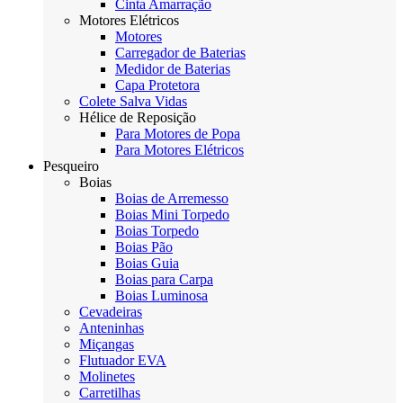
Cinta Amarração
Motores Elétricos
Motores
Carregador de Baterias
Medidor de Baterias
Capa Protetora
Colete Salva Vidas
Hélice de Reposição
Para Motores de Popa
Para Motores Elétricos
Pesqueiro
Boias
Boias de Arremesso
Boias Mini Torpedo
Boias Torpedo
Boias Pão
Boias Guia
Boias para Carpa
Boias Luminosa
Cevadeiras
Anteninhas
Miçangas
Flutuador EVA
Molinetes
Carretilhas