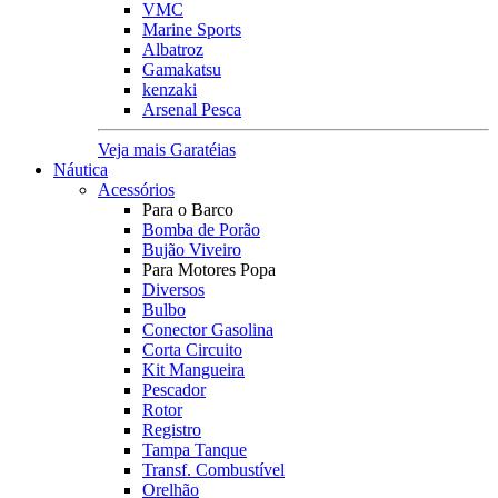
VMC
Marine Sports
Albatroz
Gamakatsu
kenzaki
Arsenal Pesca
Veja mais Garatéias
Náutica
Acessórios
Para o Barco
Bomba de Porão
Bujão Viveiro
Para Motores Popa
Diversos
Bulbo
Conector Gasolina
Corta Circuito
Kit Mangueira
Pescador
Rotor
Registro
Tampa Tanque
Transf. Combustível
Orelhão