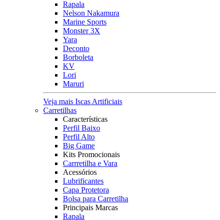
Rapala
Nelson Nakamura
Marine Sports
Monster 3X
Yara
Deconto
Borboleta
KV
Lori
Maruri
Veja mais Iscas Artificiais
Carretilhas
Características
Perfil Baixo
Perfil Alto
Big Game
Kits Promocionais
Carrretilha e Vara
Acessórios
Lubrificantes
Capa Protetora
Bolsa para Carretilha
Principais Marcas
Rapala