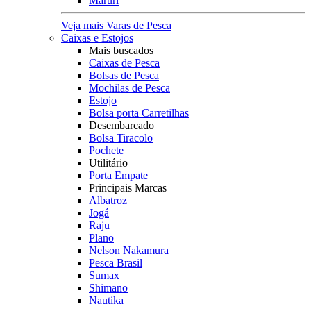
Maruri
Veja mais Varas de Pesca
Caixas e Estojos
Mais buscados
Caixas de Pesca
Bolsas de Pesca
Mochilas de Pesca
Estojo
Bolsa porta Carretilhas
Desembarcado
Bolsa Tiracolo
Pochete
Utilitário
Porta Empate
Principais Marcas
Albatroz
Jogá
Raju
Plano
Nelson Nakamura
Pesca Brasil
Sumax
Shimano
Nautika