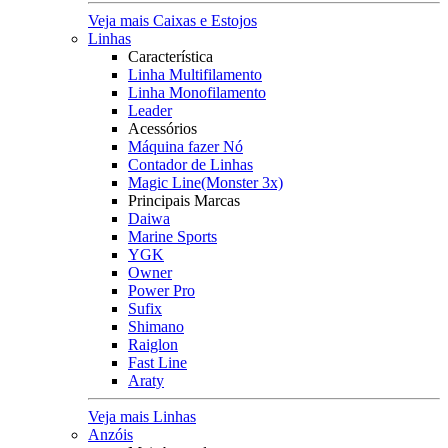
Veja mais Caixas e Estojos
Linhas
Característica
Linha Multifilamento
Linha Monofilamento
Leader
Acessórios
Máquina fazer Nó
Contador de Linhas
Magic Line(Monster 3x)
Principais Marcas
Daiwa
Marine Sports
YGK
Owner
Power Pro
Sufix
Shimano
Raiglon
Fast Line
Araty
Veja mais Linhas
Anzóis