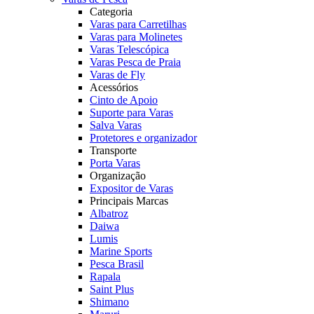
Categoria
Varas para Carretilhas
Varas para Molinetes
Varas Telescópica
Varas Pesca de Praia
Varas de Fly
Acessórios
Cinto de Apoio
Suporte para Varas
Salva Varas
Protetores e organizador
Transporte
Porta Varas
Organização
Expositor de Varas
Principais Marcas
Albatroz
Daiwa
Lumis
Marine Sports
Pesca Brasil
Rapala
Saint Plus
Shimano