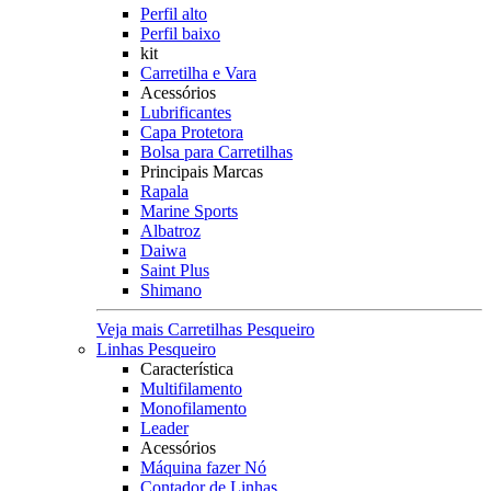
Perfil alto
Perfil baixo
kit
Carretilha e Vara
Acessórios
Lubrificantes
Capa Protetora
Bolsa para Carretilhas
Principais Marcas
Rapala
Marine Sports
Albatroz
Daiwa
Saint Plus
Shimano
Veja mais Carretilhas Pesqueiro
Linhas Pesqueiro
Característica
Multifilamento
Monofilamento
Leader
Acessórios
Máquina fazer Nó
Contador de Linhas