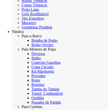
Bolsas Térmicas
Copos Térmicos
Porta Latas
Gelo Reutilizável
Tiro Esportivo
Maçarico
Geladeiras Portáteis
Náutica
Para o Barco
Bomba de Porão
Bujão Viveiro
Para Motores de Popa
Diversos
Bulbo
Conector Gasolina
Corta Circuito
Kit Mangueira
Pescador
Rotor
Registro
Tampa do Tanque
Transf. Combustível
Orelhão
Puxador de Partida
Para Carretas