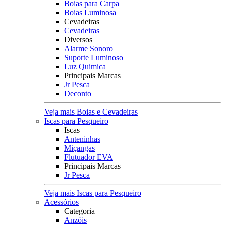
Boias para Carpa
Boias Luminosa
Cevadeiras
Cevadeiras
Diversos
Alarme Sonoro
Suporte Luminoso
Luz Quimica
Principais Marcas
Jr Pesca
Deconto
Veja mais Boias e Cevadeiras
Iscas para Pesqueiro
Iscas
Anteninhas
Miçangas
Flutuador EVA
Principais Marcas
Jr Pesca
Veja mais Iscas para Pesqueiro
Acessórios
Categoria
Anzóis