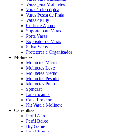
Varas para Molinetes
Varas Telescópica
Varas Pesca de Praia
Varas de Fly
Cinto de Apoio
Suporte para Varas
Porta Varas
Expositor de Varas
Salva Varas
Protetores e Organizador
Molinetes
Molinetes Micro
Molinetes Leve
Molinetes Médio
Molinetes Pesado
Molinetes Praia
Spincast
Lubrificantes
Capa Protetora
Kit Vara e Molinete
Carretilhas
Perfil Alto
Perfil Baixo
Big Game
Lubrificantes