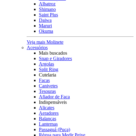
Albatroz
Shimano
Saint Plus
Daiwa
Maruri
Okuma
Veja mais Molinete
Acessórios
Mais buscados
Snap e Giradores
Argolas
Split Ring
Cutelaria
Facas
Canivetes
Tesouras
Afiador de Faca
Indispensáveis
Alicates
Aeradores
Balanças
Lanternas
Passaguá (Puça)
Régua para Medir Peixe