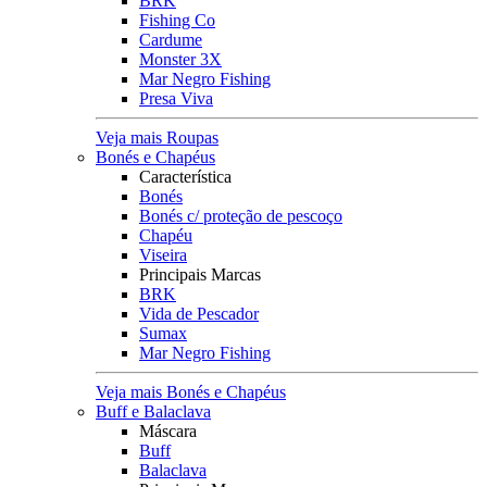
BRK
Fishing Co
Cardume
Monster 3X
Mar Negro Fishing
Presa Viva
Veja mais Roupas
Bonés e Chapéus
Característica
Bonés
Bonés c/ proteção de pescoço
Chapéu
Viseira
Principais Marcas
BRK
Vida de Pescador
Sumax
Mar Negro Fishing
Veja mais Bonés e Chapéus
Buff e Balaclava
Máscara
Buff
Balaclava