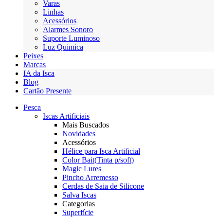
Varas
Linhas
Acessórios
Alarmes Sonoro
Suporte Luminoso
Luz Quimica
Peixes
Marcas
IA da Isca
Blog
Cartão Presente
Pesca
Iscas Artificiais
Mais Buscados
Novidades
Acessórios
Hélice para Isca Artificial
Color Bait(Tinta p/soft)
Magic Lures
Pincho Arremesso
Cerdas de Saia de Silicone
Salva Iscas
Categorias
Superfície