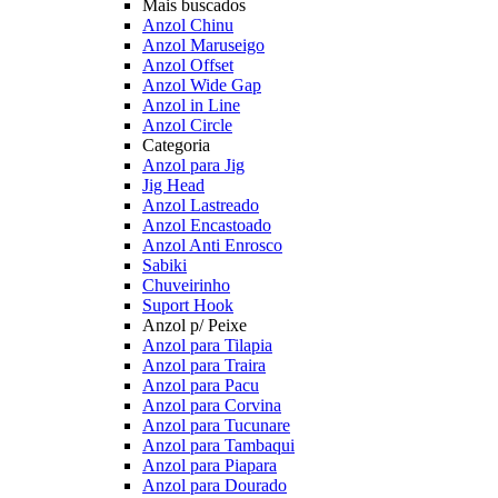
Mais buscados
Anzol Chinu
Anzol Maruseigo
Anzol Offset
Anzol Wide Gap
Anzol in Line
Anzol Circle
Categoria
Anzol para Jig
Jig Head
Anzol Lastreado
Anzol Encastoado
Anzol Anti Enrosco
Sabiki
Chuveirinho
Suport Hook
Anzol p/ Peixe
Anzol para Tilapia
Anzol para Traira
Anzol para Pacu
Anzol para Corvina
Anzol para Tucunare
Anzol para Tambaqui
Anzol para Piapara
Anzol para Dourado