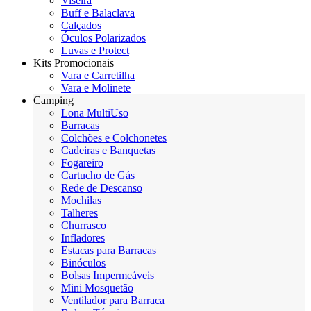
Viseira
Buff e Balaclava
Calçados
Óculos Polarizados
Luvas e Protect
Kits Promocionais
Vara e Carretilha
Vara e Molinete
Camping
Lona MultiUso
Barracas
Colchões e Colchonetes
Cadeiras e Banquetas
Fogareiro
Cartucho de Gás
Rede de Descanso
Mochilas
Talheres
Churrasco
Infladores
Estacas para Barracas
Binóculos
Bolsas Impermeáveis
Mini Mosquetão
Ventilador para Barraca