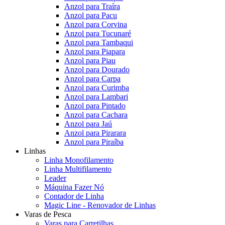
Anzol para Traíra
Anzol para Pacu
Anzol para Corvina
Anzol para Tucunaré
Anzol para Tambaqui
Anzol para Piapara
Anzol para Piau
Anzol para Dourado
Anzol para Carpa
Anzol para Curimba
Anzol para Lambari
Anzol para Pintado
Anzol para Cachara
Anzol para Jaú
Anzol para Pirarara
Anzol para Piraíba
Linhas
Linha Monofilamento
Linha Multifilamento
Leader
Máquina Fazer Nó
Contador de Linha
Magic Line - Renovador de Linhas
Varas de Pesca
Varas para Carretilhas