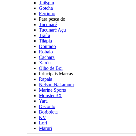
Tailspin
Gotcha
Ferrinho
Para pesca de
Tucunaré
Tucunaré Açu
Traíra
Tilápia
Dourado
Robalo
Cachara
Xaréu
Olho de Boi
Principais Marcas
Rapala
Nelson Nakamura
Marine Sports
Monster 3X
Yara
Deconto
Borboleta
KV
Lori
Maruri