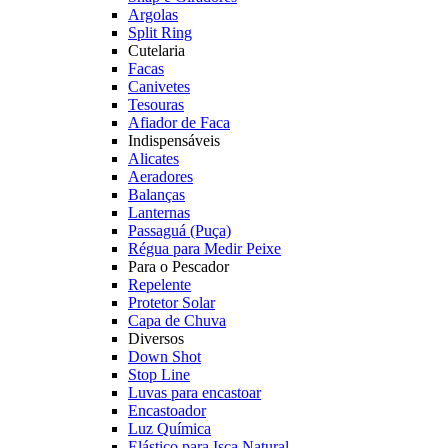
Argolas
Split Ring
Cutelaria
Facas
Canivetes
Tesouras
Afiador de Faca
Indispensáveis
Alicates
Aeradores
Balanças
Lanternas
Passaguá (Puça)
Régua para Medir Peixe
Para o Pescador
Repelente
Protetor Solar
Capa de Chuva
Diversos
Down Shot
Stop Line
Luvas para encastoar
Encastoador
Luz Química
Elástico para Isca Natural