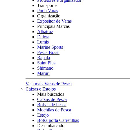
Protetores e organizador
Transporte
Porta Varas
Organização
Expositor de Varas
Principais Marcas
Albatroz
Daiwa
Lumis
Marine Sports
Pesca Brasil
Rapala
Saint Plus
Shimano
Maruri
Veja mais Varas de Pesca
Caixas e Estojos
Mais buscados
Caixas de Pesca
Bolsas de Pesca
Mochilas de Pesca
Estojo
Bolsa porta Carretilhas
Desembarcado