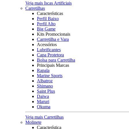
Veja mais Iscas Artificiais
Carretilhas
Características
Perfil Baixo
Perfil Alto
Big Game
Kits Promocionais
Carrretilha e Vara
Acessórios
Lubrificantes
Capa Protetora
Bolsa para Carretilha
Principais Marcas
Rapala
Marine Sports
Albatroz
Shimano
Saint Plus
Daiwa
Maruri
Okuma
Veja mais Carretilhas
Molinete
Característica