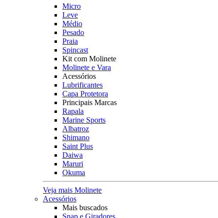
Micro
Leve
Médio
Pesado
Praia
Spincast
Kit com Molinete
Molinete e Vara
Acessórios
Lubrificantes
Capa Protetora
Principais Marcas
Rapala
Marine Sports
Albatroz
Shimano
Saint Plus
Daiwa
Maruri
Okuma
Veja mais Molinete
Acessórios
Mais buscados
Snap e Giradores