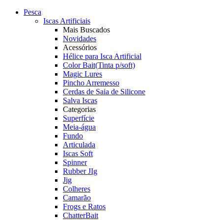
Pesca
Iscas Artificiais
Mais Buscados
Novidades
Acessórios
Hélice para Isca Artificial
Color Bait(Tinta p/soft)
Magic Lures
Pincho Arremesso
Cerdas de Saia de Silicone
Salva Iscas
Categorias
Superfície
Meia-água
Fundo
Articulada
Iscas Soft
Spinner
Rubber JIg
Jig
Colheres
Camarão
Frogs e Ratos
ChatterBait