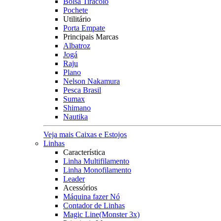
Bolsa Tiracolo
Pochete
Utilitário
Porta Empate
Principais Marcas
Albatroz
Jogá
Raju
Plano
Nelson Nakamura
Pesca Brasil
Sumax
Shimano
Nautika
Veja mais Caixas e Estojos
Linhas
Característica
Linha Multifilamento
Linha Monofilamento
Leader
Acessórios
Máquina fazer Nó
Contador de Linhas
Magic Line(Monster 3x)