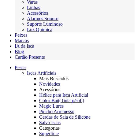
Varas
Linhas
Acessórios
Alarmes Sonoro
Suporte Luminoso
Luz Quimica
Peixes
Marcas
IA da Isca
Blog
Cartão Presente
Pesca
Iscas Artificiais
Mais Buscados
Novidades
Acessórios
Hélice para Isca Artificial
Color Bait(Tinta p/soft)
Magic Lures
Pincho Arremesso
Cerdas de Saia de Silicone
Salva Iscas
Categorias
Superfície