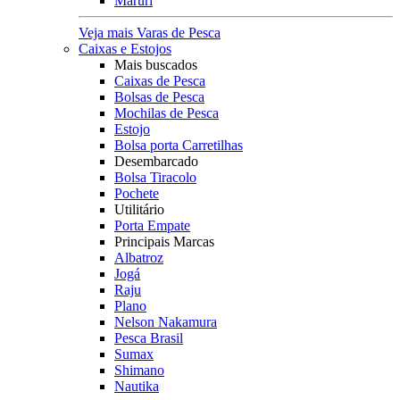
Maruri
Veja mais Varas de Pesca
Caixas e Estojos
Mais buscados
Caixas de Pesca
Bolsas de Pesca
Mochilas de Pesca
Estojo
Bolsa porta Carretilhas
Desembarcado
Bolsa Tiracolo
Pochete
Utilitário
Porta Empate
Principais Marcas
Albatroz
Jogá
Raju
Plano
Nelson Nakamura
Pesca Brasil
Sumax
Shimano
Nautika