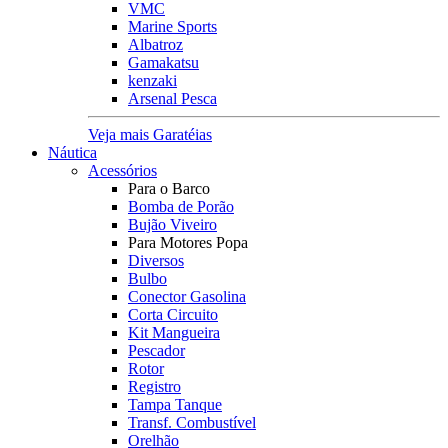
VMC
Marine Sports
Albatroz
Gamakatsu
kenzaki
Arsenal Pesca
Veja mais Garatéias
Náutica
Acessórios
Para o Barco
Bomba de Porão
Bujão Viveiro
Para Motores Popa
Diversos
Bulbo
Conector Gasolina
Corta Circuito
Kit Mangueira
Pescador
Rotor
Registro
Tampa Tanque
Transf. Combustível
Orelhão