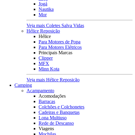
Jogá
Nautika
Mor
Veja mais Coletes Salva Vidas
Hélice Reposição
Hélice
Para Motores de Popa
Para Motores Elétricos
Principais Marcas
Clipper
MFX
Minn Kota
Veja mais Hélice Reposição
Camping
Acampamento
Acomodações
Barracas
Colchões e Colchonetes
Cadeiras e Banquetas
Lona Multiuso
Rede de Descanso
Viagens
Mochilas