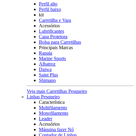
Perfil alto
Perfil baixo
kit
Carretilha e Vara
Acessórios
Lubrificantes
Capa Protetora
Bolsa para Carretilhas
Principais Marcas
Rapala
Marine Sports
Albatroz
Daiwa
Saint Plus
Shimano
Veja mais Carretilhas Pesqueiro
Linhas Pesqueiro
Característica
Multifilamento
Monofilamento
Leader
Acessórios
Máquina fazer Nó
Contador de Linhas