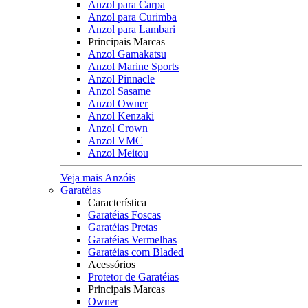
Anzol para Carpa
Anzol para Curimba
Anzol para Lambari
Principais Marcas
Anzol Gamakatsu
Anzol Marine Sports
Anzol Pinnacle
Anzol Sasame
Anzol Owner
Anzol Kenzaki
Anzol Crown
Anzol VMC
Anzol Meitou
Veja mais Anzóis
Garatéias
Característica
Garatéias Foscas
Garatéias Pretas
Garatéias Vermelhas
Garatéias com Bladed
Acessórios
Protetor de Garatéias
Principais Marcas
Owner