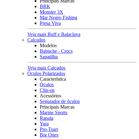
Principais Marcas
BRK
Monster 3X
Mar Negro Fishing
Presa Viva
Veja mais Buff e Balaclava
Calçados
Modelos
Babuche - Crocs
Sapatilha
Veja mais Calçados
Óculos Polarizados
Característica
Óculos
Clip-on
Acessórios
Segurador de óculos
Principais Marcas
Marine Sports
Rapala
Yara
Pro-Tsuri
Big Ones