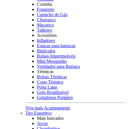
Cozinha
Fogareiro
Cartucho de Gás
Churrasco
Maçarico
Talheres
Acessórios
Infladores
Estacas para barracas
Binóculos
Bolsas Impermeáveis
Mini Mosquetão
Ventilador para Barraca
Térmicas
Bolsas Térmicas
Copo Térmico
Porta Latas
Gelo Reutilizável
Geladeiras Portáteis
Veja mais Acampamento
Tiro Esportivo
Mais buscados
Arcos
Chumbinhos