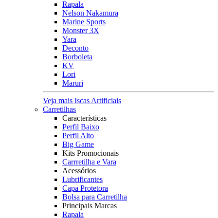
Rapala
Nelson Nakamura
Marine Sports
Monster 3X
Yara
Deconto
Borboleta
KV
Lori
Maruri
Veja mais Iscas Artificiais
Carretilhas
Características
Perfil Baixo
Perfil Alto
Big Game
Kits Promocionais
Carrretilha e Vara
Acessórios
Lubrificantes
Capa Protetora
Bolsa para Carretilha
Principais Marcas
Rapala