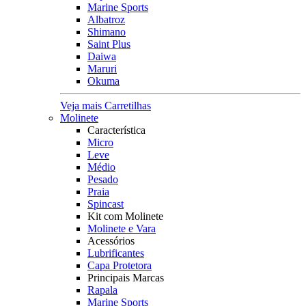
Marine Sports
Albatroz
Shimano
Saint Plus
Daiwa
Maruri
Okuma
Veja mais Carretilhas
Molinete
Característica
Micro
Leve
Médio
Pesado
Praia
Spincast
Kit com Molinete
Molinete e Vara
Acessórios
Lubrificantes
Capa Protetora
Principais Marcas
Rapala
Marine Sports