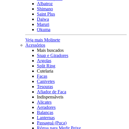
Albatroz
Shimano
Saint Plus
Daiwa
Maruri
Okuma
Veja mais Molinete
Acessórios
Mais buscados
Snap e Giradores
Argolas
Split Ring
Cutelaria
Facas
Canivetes
Tesouras
Afiador de Faca
Indispensáveis
Alicates
Aeradores
Balanças
Lanternas
Passaguá (Puça)
Régua para Medir Peixe