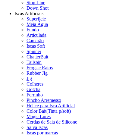
Stop Line
Down Shot
Iscas Artificiais
Superfície
Meia Água
Fundo
Articulada
Camarão
Iscas Soft
Spinner
ChatterBait
Tailspin
Frogs e Ratos
Rubber JIg
Jig
Colheres
Gotcha
Ferrinho
Pincho Arremesso
Hélice para Isca Artificial
Color Bait(Tinta p/soft)
Magic Lures
Cerdas de Saia de Silicone
Salva Iscas
Iscas por marcas