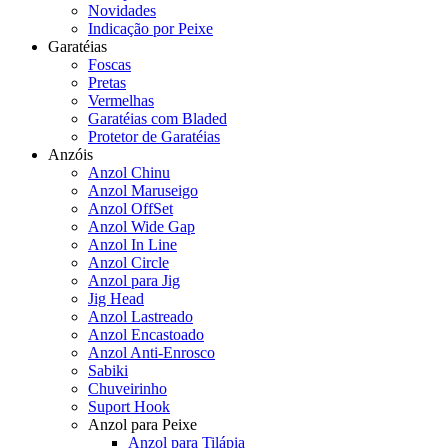
Novidades
Indicação por Peixe
Garatéias
Foscas
Pretas
Vermelhas
Garatéias com Bladed
Protetor de Garatéias
Anzóis
Anzol Chinu
Anzol Maruseigo
Anzol OffSet
Anzol Wide Gap
Anzol In Line
Anzol Circle
Anzol para Jig
Jig Head
Anzol Lastreado
Anzol Encastoado
Anzol Anti-Enrosco
Sabiki
Chuveirinho
Suport Hook
Anzol para Peixe
Anzol para Tilápia