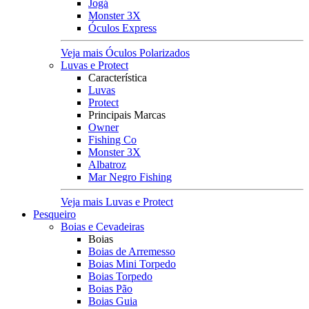
Jogá
Monster 3X
Óculos Express
Veja mais Óculos Polarizados
Luvas e Protect
Característica
Luvas
Protect
Principais Marcas
Owner
Fishing Co
Monster 3X
Albatroz
Mar Negro Fishing
Veja mais Luvas e Protect
Pesqueiro
Boias e Cevadeiras
Boias
Boias de Arremesso
Boias Mini Torpedo
Boias Torpedo
Boias Pão
Boias Guia