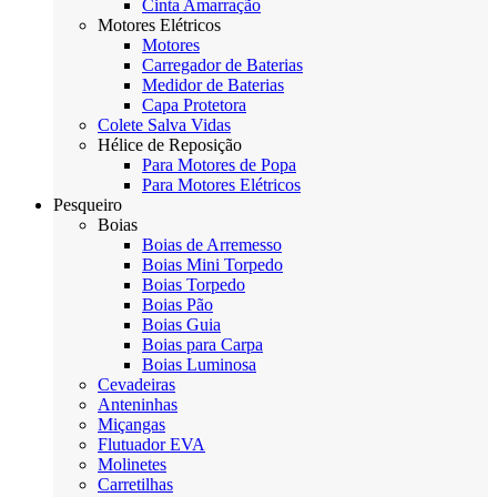
Cinta Amarração
Motores Elétricos
Motores
Carregador de Baterias
Medidor de Baterias
Capa Protetora
Colete Salva Vidas
Hélice de Reposição
Para Motores de Popa
Para Motores Elétricos
Pesqueiro
Boias
Boias de Arremesso
Boias Mini Torpedo
Boias Torpedo
Boias Pão
Boias Guia
Boias para Carpa
Boias Luminosa
Cevadeiras
Anteninhas
Miçangas
Flutuador EVA
Molinetes
Carretilhas