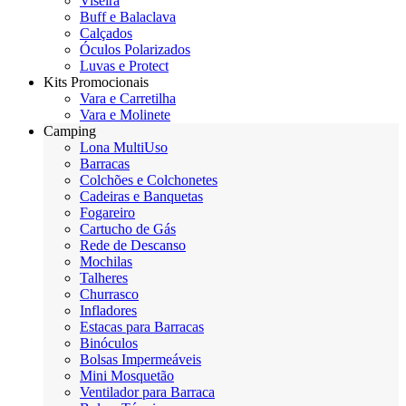
Viseira
Buff e Balaclava
Calçados
Óculos Polarizados
Luvas e Protect
Kits Promocionais
Vara e Carretilha
Vara e Molinete
Camping
Lona MultiUso
Barracas
Colchões e Colchonetes
Cadeiras e Banquetas
Fogareiro
Cartucho de Gás
Rede de Descanso
Mochilas
Talheres
Churrasco
Infladores
Estacas para Barracas
Binóculos
Bolsas Impermeáveis
Mini Mosquetão
Ventilador para Barraca