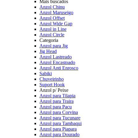
Mais buscados
Anzol Chinu
Anzol Maruseigo
Anzol Offset
Anzol Wide Gap
Anzol in Line
Anzol Circle
Categoria
Anzol para Jig
Jig Head
Anzol Lastreado
Anzol Encastoado
Anzol Anti Enrosco
Sabiki
Chuveirinho
Suport Hook
Anzol p/ Peixe
Anzol para Tilapia
Anzol para Traira
Anzol para Pacu
Anzol para Corvina
Anzol para Tucunare
Anzol para Tambaqui
Anzol para Piapara
Anzol para Dourado