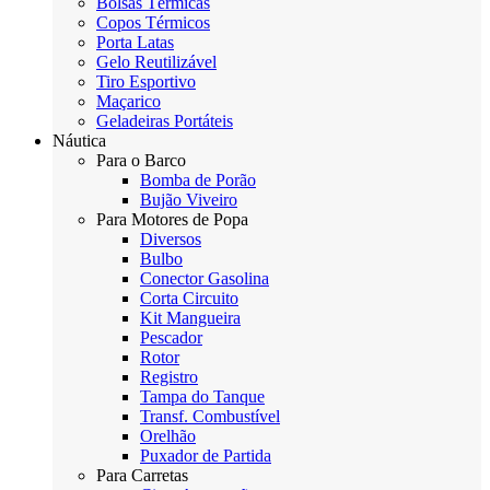
Bolsas Térmicas
Copos Térmicos
Porta Latas
Gelo Reutilizável
Tiro Esportivo
Maçarico
Geladeiras Portáteis
Náutica
Para o Barco
Bomba de Porão
Bujão Viveiro
Para Motores de Popa
Diversos
Bulbo
Conector Gasolina
Corta Circuito
Kit Mangueira
Pescador
Rotor
Registro
Tampa do Tanque
Transf. Combustível
Orelhão
Puxador de Partida
Para Carretas