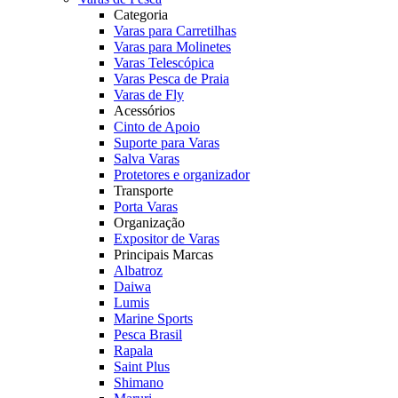
Categoria
Varas para Carretilhas
Varas para Molinetes
Varas Telescópica
Varas Pesca de Praia
Varas de Fly
Acessórios
Cinto de Apoio
Suporte para Varas
Salva Varas
Protetores e organizador
Transporte
Porta Varas
Organização
Expositor de Varas
Principais Marcas
Albatroz
Daiwa
Lumis
Marine Sports
Pesca Brasil
Rapala
Saint Plus
Shimano