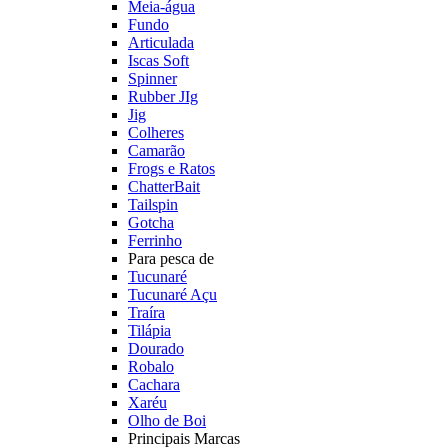
Meia-água
Fundo
Articulada
Iscas Soft
Spinner
Rubber JIg
Jig
Colheres
Camarão
Frogs e Ratos
ChatterBait
Tailspin
Gotcha
Ferrinho
Para pesca de
Tucunaré
Tucunaré Açu
Traíra
Tilápia
Dourado
Robalo
Cachara
Xaréu
Olho de Boi
Principais Marcas