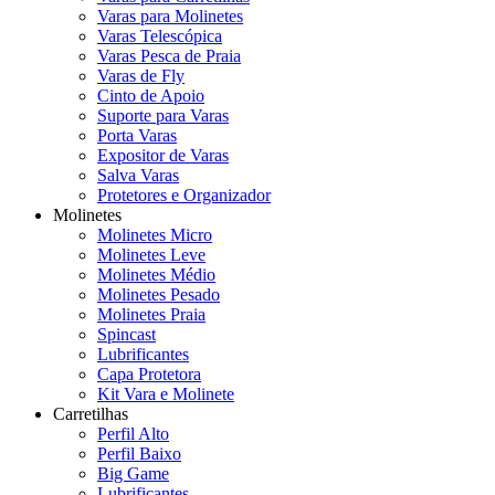
Varas para Molinetes
Varas Telescópica
Varas Pesca de Praia
Varas de Fly
Cinto de Apoio
Suporte para Varas
Porta Varas
Expositor de Varas
Salva Varas
Protetores e Organizador
Molinetes
Molinetes Micro
Molinetes Leve
Molinetes Médio
Molinetes Pesado
Molinetes Praia
Spincast
Lubrificantes
Capa Protetora
Kit Vara e Molinete
Carretilhas
Perfil Alto
Perfil Baixo
Big Game
Lubrificantes