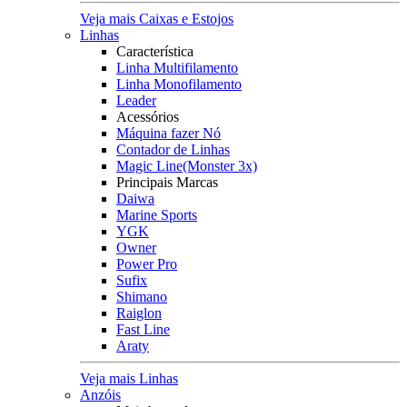
Veja mais Caixas e Estojos
Linhas
Característica
Linha Multifilamento
Linha Monofilamento
Leader
Acessórios
Máquina fazer Nó
Contador de Linhas
Magic Line(Monster 3x)
Principais Marcas
Daiwa
Marine Sports
YGK
Owner
Power Pro
Sufix
Shimano
Raiglon
Fast Line
Araty
Veja mais Linhas
Anzóis