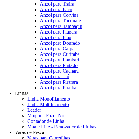
Anzol para Traíra
Anzol para Pacu
Anzol para Corvina
Anzol para Tucunaré
Anzol para Tambaqui
Anzol para Piapara
Anzol para Piau
Anzol para Dourado
Anzol para Carpa
Anzol para Curimba
Anzol para Lambari
Anzol para Pintado
Anzol para Cachara
Anzol para Jaú
Anzol para Pirarara
Anzol para Piraíba
Linhas
Linha Monofilamento
Linha Multifilamento
Leader
Máquina Fazer Nó
Contador de Linha
Magic Line - Renovador de Linhas
Varas de Pesca
Varas para Carretilhas