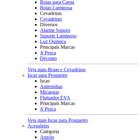
Boias para Carpa
Boias Luminosa
Cevadeiras
Cevadeiras
Diversos
Alarme Sonoro
Suporte Luminoso
Luz Quimica
Principais Marcas
Jr Pesca
Deconto
Veja mais Boias e Cevadeiras
Iscas para Pesqueiro
Iscas
Anteninhas
Miçangas
Flutuador EVA
Principais Marcas
Jr Pesca
Veja mais Iscas para Pesqueiro
Acessórios
Categoria
Anzóis