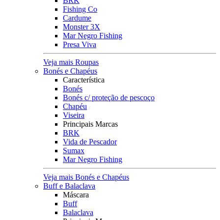
BRK
Fishing Co
Cardume
Monster 3X
Mar Negro Fishing
Presa Viva
Veja mais Roupas
Bonés e Chapéus
Característica
Bonés
Bonés c/ proteção de pescoço
Chapéu
Viseira
Principais Marcas
BRK
Vida de Pescador
Sumax
Mar Negro Fishing
Veja mais Bonés e Chapéus
Buff e Balaclava
Máscara
Buff
Balaclava