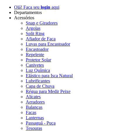
Olá! Faça seu
login
aqui
Departamentos
Acessórios
Snap e Giradores
Argolas
Split Ring
Afiador de Faca
Luvas para Encastoador
Encastoador
Repelente
Protetor Solar
Canivetes
Luz Química
Elástico para Isca Natural
Lubrificantes
Capa de Chuva
Régua para Medir Peixe
Alicates
Aeradores
Balanças
Facas
Lanternas
Passaguá - Puça
Tesouras