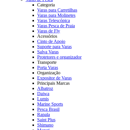
Categoria
Varas para Carretilhas
Varas para Molinetes
Varas Telescópica
Varas Pesca de Praia
Varas de Fly
Acessórios
Cinto de Apoio
Suporte para Varas
Salva Varas
Protetores e organizador
Transporte
Porta Varas
Organização
Expositor de Varas
Principais Marcas
Albatroz
Daiwa
Lumis
Marine Sports
Pesca Brasil
Rapala
Saint Plus
Shimano