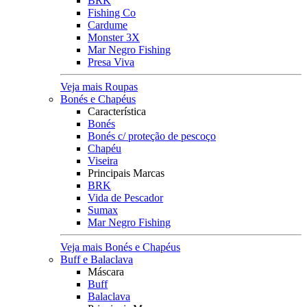
BRK
Fishing Co
Cardume
Monster 3X
Mar Negro Fishing
Presa Viva
Veja mais Roupas
Bonés e Chapéus
Característica
Bonés
Bonés c/ proteção de pescoço
Chapéu
Viseira
Principais Marcas
BRK
Vida de Pescador
Sumax
Mar Negro Fishing
Veja mais Bonés e Chapéus
Buff e Balaclava
Máscara
Buff
Balaclava