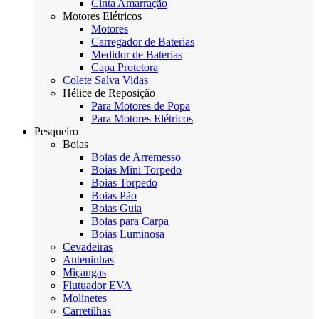
Cinta Amarração
Motores Elétricos
Motores
Carregador de Baterias
Medidor de Baterias
Capa Protetora
Colete Salva Vidas
Hélice de Reposição
Para Motores de Popa
Para Motores Elétricos
Pesqueiro
Boias
Boias de Arremesso
Boias Mini Torpedo
Boias Torpedo
Boias Pão
Boias Guia
Boias para Carpa
Boias Luminosa
Cevadeiras
Anteninhas
Miçangas
Flutuador EVA
Molinetes
Carretilhas