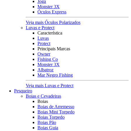
Jogá
Monster 3X
Óculos Express
Veja mais Óculos Polarizados
Luvas e Protect
Característica
Luvas
Protect
Principais Marcas
Owner
Fishing Co
Monster 3X
Albatroz
Mar Negro Fishing
Veja mais Luvas e Protect
Pesqueiro
Boias e Cevadeiras
Boias
Boias de Arremesso
Boias Mini Torpedo
Boias Torpedo
Boias Pão
Boias Guia