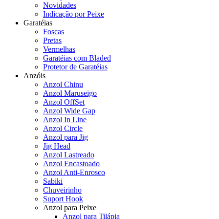
Novidades
Indicação por Peixe
Garatéias
Foscas
Pretas
Vermelhas
Garatéias com Bladed
Protetor de Garatéias
Anzóis
Anzol Chinu
Anzol Maruseigo
Anzol OffSet
Anzol Wide Gap
Anzol In Line
Anzol Circle
Anzol para Jig
Jig Head
Anzol Lastreado
Anzol Encastoado
Anzol Anti-Enrosco
Sabiki
Chuveirinho
Suport Hook
Anzol para Peixe
Anzol para Tilápia