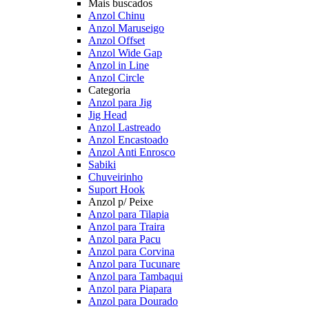
Mais buscados
Anzol Chinu
Anzol Maruseigo
Anzol Offset
Anzol Wide Gap
Anzol in Line
Anzol Circle
Categoria
Anzol para Jig
Jig Head
Anzol Lastreado
Anzol Encastoado
Anzol Anti Enrosco
Sabiki
Chuveirinho
Suport Hook
Anzol p/ Peixe
Anzol para Tilapia
Anzol para Traira
Anzol para Pacu
Anzol para Corvina
Anzol para Tucunare
Anzol para Tambaqui
Anzol para Piapara
Anzol para Dourado