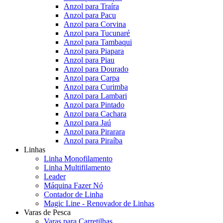
Anzol para Traíra
Anzol para Pacu
Anzol para Corvina
Anzol para Tucunaré
Anzol para Tambaqui
Anzol para Piapara
Anzol para Piau
Anzol para Dourado
Anzol para Carpa
Anzol para Curimba
Anzol para Lambari
Anzol para Pintado
Anzol para Cachara
Anzol para Jaú
Anzol para Pirarara
Anzol para Piraíba
Linhas
Linha Monofilamento
Linha Multifilamento
Leader
Máquina Fazer Nó
Contador de Linha
Magic Line - Renovador de Linhas
Varas de Pesca
Varas para Carretilhas