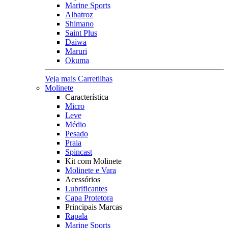
Marine Sports
Albatroz
Shimano
Saint Plus
Daiwa
Maruri
Okuma
Veja mais Carretilhas
Molinete
Característica
Micro
Leve
Médio
Pesado
Praia
Spincast
Kit com Molinete
Molinete e Vara
Acessórios
Lubrificantes
Capa Protetora
Principais Marcas
Rapala
Marine Sports