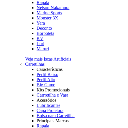
Rapala
Nelson Nakamura
Marine Sports
Monster 3X
Yara
Deconto
Borboleta
KV
Lori
Maruri
Veja mais Iscas Artificiais
Carretilhas
Características
Perfil Baixo
Perfil Alto
Big Game
Kits Promocionais
Carrretilha e Vara
Acessórios
Lubrificantes
Capa Protetora
Bolsa para Carretilha
Principais Marcas
Rapala