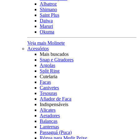
Albatroz
Shimano
Saint Plus
Daiwa
Maruri
Okuma
Veja mais Molinete
Acessórios
Mais buscados
Snap e Giradores
Argolas
Split Ring
Cutelaria
Facas
Canivetes
Tesouras
Afiador de Faca
Indispensáveis
Alicates
Aeradores
Balanças
Lanternas
Passaguá (Puça)
Régua para Medir Peixe