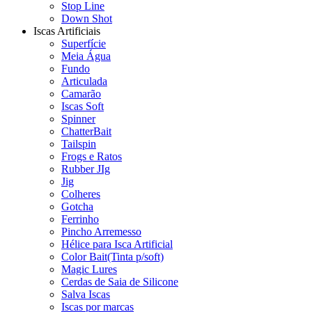
Stop Line
Down Shot
Iscas Artificiais
Superfície
Meia Água
Fundo
Articulada
Camarão
Iscas Soft
Spinner
ChatterBait
Tailspin
Frogs e Ratos
Rubber JIg
Jig
Colheres
Gotcha
Ferrinho
Pincho Arremesso
Hélice para Isca Artificial
Color Bait(Tinta p/soft)
Magic Lures
Cerdas de Saia de Silicone
Salva Iscas
Iscas por marcas