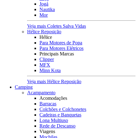
Jogá
Nautika
Mor
Veja mais Coletes Salva Vidas
Hélice Reposição
Hélice
Para Motores de Popa
Para Motores Elétricos
Principais Marcas
Clipper
MFX
Minn Kota
Veja mais Hélice Reposição
Camping
Acampamento
Acomodações
Barracas
Colchões e Colchonetes
Cadeiras e Banquetas
Lona Multiuso
Rede de Descanso
Viagens
Mochilas