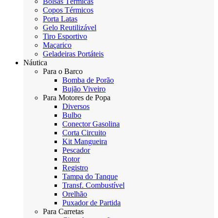
Bolsas Térmicas
Copos Térmicos
Porta Latas
Gelo Reutilizável
Tiro Esportivo
Maçarico
Geladeiras Portáteis
Náutica
Para o Barco
Bomba de Porão
Bujão Viveiro
Para Motores de Popa
Diversos
Bulbo
Conector Gasolina
Corta Circuito
Kit Mangueira
Pescador
Rotor
Registro
Tampa do Tanque
Transf. Combustível
Orelhão
Puxador de Partida
Para Carretas