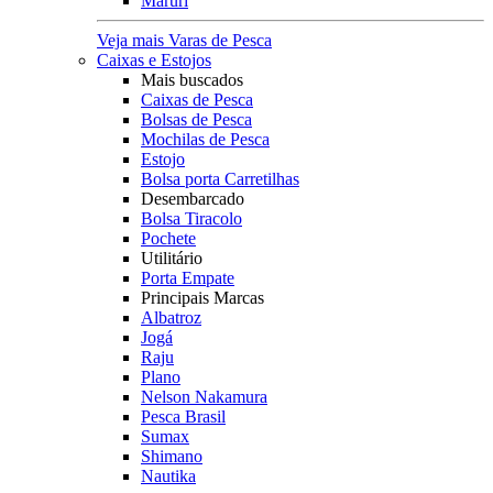
Maruri
Veja mais Varas de Pesca
Caixas e Estojos
Mais buscados
Caixas de Pesca
Bolsas de Pesca
Mochilas de Pesca
Estojo
Bolsa porta Carretilhas
Desembarcado
Bolsa Tiracolo
Pochete
Utilitário
Porta Empate
Principais Marcas
Albatroz
Jogá
Raju
Plano
Nelson Nakamura
Pesca Brasil
Sumax
Shimano
Nautika