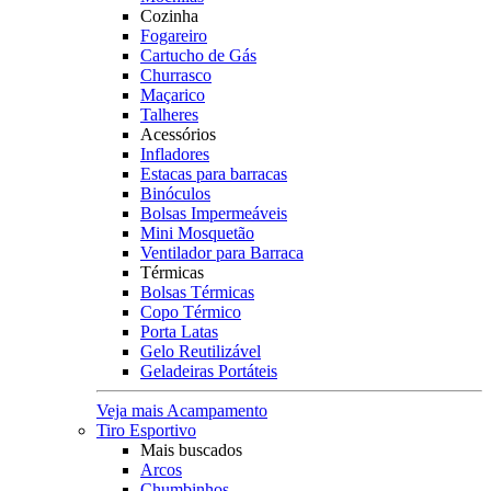
Cozinha
Fogareiro
Cartucho de Gás
Churrasco
Maçarico
Talheres
Acessórios
Infladores
Estacas para barracas
Binóculos
Bolsas Impermeáveis
Mini Mosquetão
Ventilador para Barraca
Térmicas
Bolsas Térmicas
Copo Térmico
Porta Latas
Gelo Reutilizável
Geladeiras Portáteis
Veja mais Acampamento
Tiro Esportivo
Mais buscados
Arcos
Chumbinhos