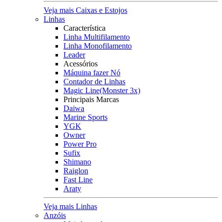
Veja mais Caixas e Estojos
Linhas
Característica
Linha Multifilamento
Linha Monofilamento
Leader
Acessórios
Máquina fazer Nó
Contador de Linhas
Magic Line(Monster 3x)
Principais Marcas
Daiwa
Marine Sports
YGK
Owner
Power Pro
Sufix
Shimano
Raiglon
Fast Line
Araty
Veja mais Linhas
Anzóis