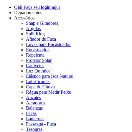
Olá! Faça seu
login
aqui
Departamentos
Acessórios
Snap e Giradores
Argolas
Split Ring
Afiador de Faca
Luvas para Encastoador
Encastoador
Repelente
Protetor Solar
Canivetes
Luz Química
Elástico para Isca Natural
Lubrificantes
Capa de Chuva
Régua para Medir Peixe
Alicates
Aeradores
Balanças
Facas
Lanternas
Passaguá - Puça
Tesouras