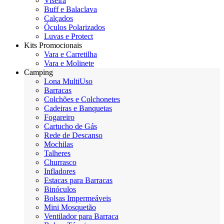
Viseira
Buff e Balaclava
Calçados
Óculos Polarizados
Luvas e Protect
Kits Promocionais
Vara e Carretilha
Vara e Molinete
Camping
Lona MultiUso
Barracas
Colchões e Colchonetes
Cadeiras e Banquetas
Fogareiro
Cartucho de Gás
Rede de Descanso
Mochilas
Talheres
Churrasco
Infladores
Estacas para Barracas
Binóculos
Bolsas Impermeáveis
Mini Mosquetão
Ventilador para Barraca