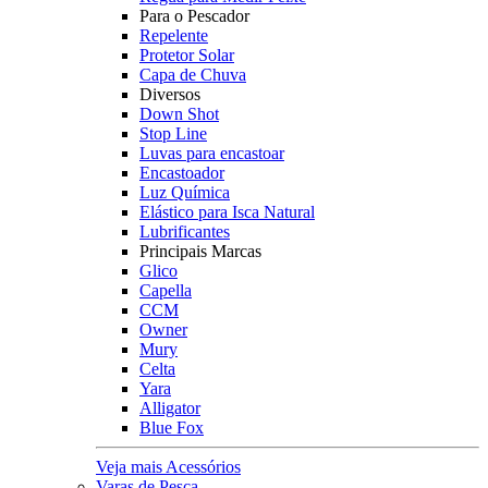
Para o Pescador
Repelente
Protetor Solar
Capa de Chuva
Diversos
Down Shot
Stop Line
Luvas para encastoar
Encastoador
Luz Química
Elástico para Isca Natural
Lubrificantes
Principais Marcas
Glico
Capella
CCM
Owner
Mury
Celta
Yara
Alligator
Blue Fox
Veja mais Acessórios
Varas de Pesca