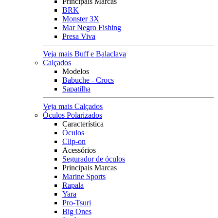
Principais Marcas
BRK
Monster 3X
Mar Negro Fishing
Presa Viva
Veja mais Buff e Balaclava
Calçados
Modelos
Babuche - Crocs
Sapatilha
Veja mais Calçados
Óculos Polarizados
Característica
Óculos
Clip-on
Acessórios
Segurador de óculos
Principais Marcas
Marine Sports
Rapala
Yara
Pro-Tsuri
Big Ones