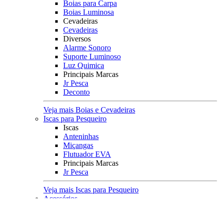
Boias para Carpa
Boias Luminosa
Cevadeiras
Cevadeiras
Diversos
Alarme Sonoro
Suporte Luminoso
Luz Quimica
Principais Marcas
Jr Pesca
Deconto
Veja mais Boias e Cevadeiras
Iscas para Pesqueiro
Iscas
Anteninhas
Miçangas
Flutuador EVA
Principais Marcas
Jr Pesca
Veja mais Iscas para Pesqueiro
Acessórios
Categoria
Anzóis