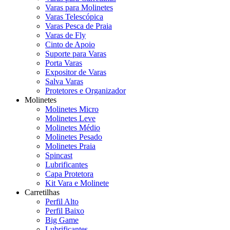
Varas para Molinetes
Varas Telescópica
Varas Pesca de Praia
Varas de Fly
Cinto de Apoio
Suporte para Varas
Porta Varas
Expositor de Varas
Salva Varas
Protetores e Organizador
Molinetes
Molinetes Micro
Molinetes Leve
Molinetes Médio
Molinetes Pesado
Molinetes Praia
Spincast
Lubrificantes
Capa Protetora
Kit Vara e Molinete
Carretilhas
Perfil Alto
Perfil Baixo
Big Game
Lubrificantes