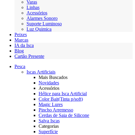
Varas
Linhas
Acessórios
Alarmes Sonoro
Suporte Luminoso
Luz Quimica
Peixes
Marcas
IA da Isca
Blog
Cartão Presente
Pesca
Iscas Artificiais
Mais Buscados
Novidades
Acessórios
Hélice para Isca Artificial
Color Bait(Tinta p/soft)
Magic Lures
Pincho Arremesso
Cerdas de Saia de Silicone
Salva Iscas
Categorias
Superfície