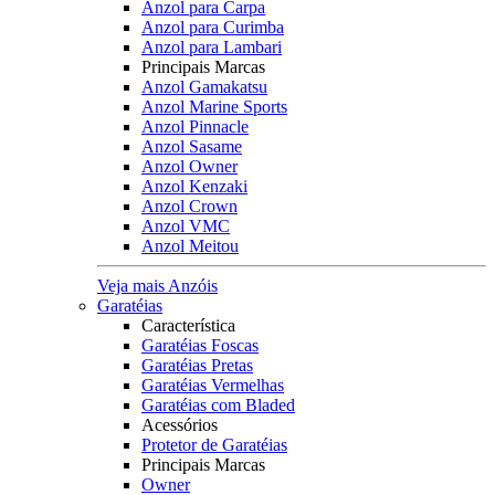
Anzol para Carpa
Anzol para Curimba
Anzol para Lambari
Principais Marcas
Anzol Gamakatsu
Anzol Marine Sports
Anzol Pinnacle
Anzol Sasame
Anzol Owner
Anzol Kenzaki
Anzol Crown
Anzol VMC
Anzol Meitou
Veja mais Anzóis
Garatéias
Característica
Garatéias Foscas
Garatéias Pretas
Garatéias Vermelhas
Garatéias com Bladed
Acessórios
Protetor de Garatéias
Principais Marcas
Owner