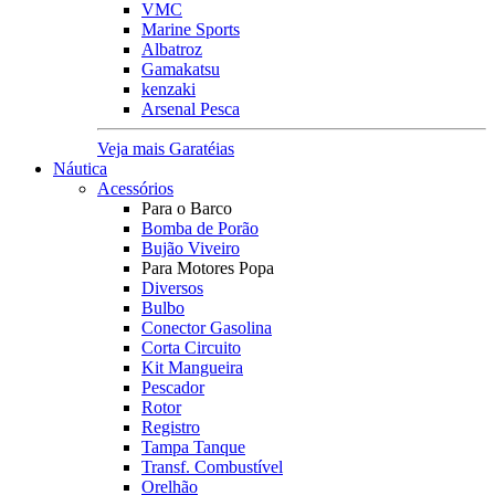
VMC
Marine Sports
Albatroz
Gamakatsu
kenzaki
Arsenal Pesca
Veja mais Garatéias
Náutica
Acessórios
Para o Barco
Bomba de Porão
Bujão Viveiro
Para Motores Popa
Diversos
Bulbo
Conector Gasolina
Corta Circuito
Kit Mangueira
Pescador
Rotor
Registro
Tampa Tanque
Transf. Combustível
Orelhão