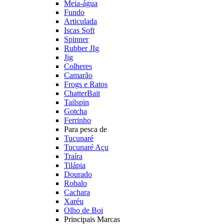
Meia-água
Fundo
Articulada
Iscas Soft
Spinner
Rubber JIg
Jig
Colheres
Camarão
Frogs e Ratos
ChatterBait
Tailspin
Gotcha
Ferrinho
Para pesca de
Tucunaré
Tucunaré Açu
Traíra
Tilápia
Dourado
Robalo
Cachara
Xaréu
Olho de Boi
Principais Marcas