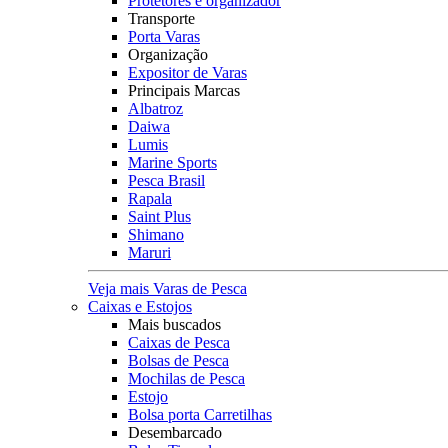
Protetores e organizador
Transporte
Porta Varas
Organização
Expositor de Varas
Principais Marcas
Albatroz
Daiwa
Lumis
Marine Sports
Pesca Brasil
Rapala
Saint Plus
Shimano
Maruri
Veja mais Varas de Pesca
Caixas e Estojos
Mais buscados
Caixas de Pesca
Bolsas de Pesca
Mochilas de Pesca
Estojo
Bolsa porta Carretilhas
Desembarcado