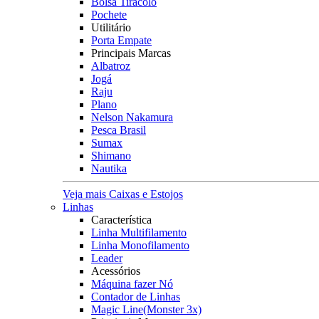
Bolsa Tiracolo
Pochete
Utilitário
Porta Empate
Principais Marcas
Albatroz
Jogá
Raju
Plano
Nelson Nakamura
Pesca Brasil
Sumax
Shimano
Nautika
Veja mais Caixas e Estojos
Linhas
Característica
Linha Multifilamento
Linha Monofilamento
Leader
Acessórios
Máquina fazer Nó
Contador de Linhas
Magic Line(Monster 3x)