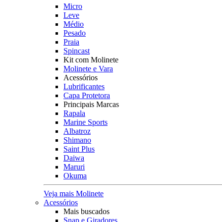
Micro
Leve
Médio
Pesado
Praia
Spincast
Kit com Molinete
Molinete e Vara
Acessórios
Lubrificantes
Capa Protetora
Principais Marcas
Rapala
Marine Sports
Albatroz
Shimano
Saint Plus
Daiwa
Maruri
Okuma
Veja mais Molinete
Acessórios
Mais buscados
Snap e Giradores