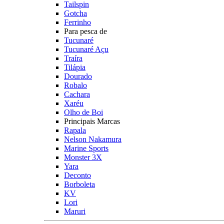
Tailspin
Gotcha
Ferrinho
Para pesca de
Tucunaré
Tucunaré Açu
Traíra
Tilápia
Dourado
Robalo
Cachara
Xaréu
Olho de Boi
Principais Marcas
Rapala
Nelson Nakamura
Marine Sports
Monster 3X
Yara
Deconto
Borboleta
KV
Lori
Maruri