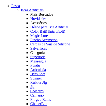
Pesca
Iscas Artificiais
Mais Buscados
Novidades
Acessórios
Hélice para Isca Artificial
Color Bait(Tinta p/soft)
Magic Lures
Pincho Arremesso
Cerdas de Saia de Silicone
Salva Iscas
Categorias
Superfície
Meia-água
Fundo
Articulada
Iscas Soft
Spinner
Rubber JIg
Jig
Colheres
Camarão
Frogs e Ratos
ChatterBait