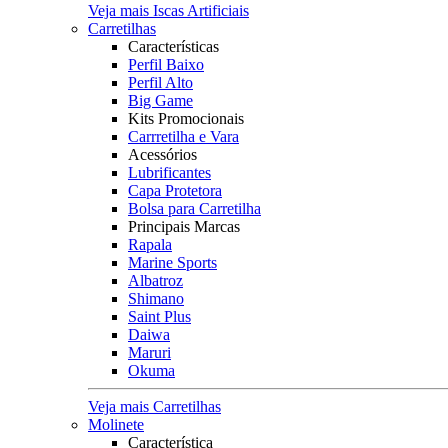
Veja mais Iscas Artificiais
Carretilhas
Características
Perfil Baixo
Perfil Alto
Big Game
Kits Promocionais
Carrretilha e Vara
Acessórios
Lubrificantes
Capa Protetora
Bolsa para Carretilha
Principais Marcas
Rapala
Marine Sports
Albatroz
Shimano
Saint Plus
Daiwa
Maruri
Okuma
Veja mais Carretilhas
Molinete
Característica