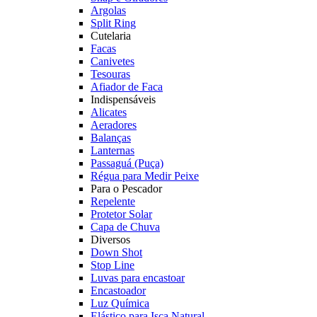
Argolas
Split Ring
Cutelaria
Facas
Canivetes
Tesouras
Afiador de Faca
Indispensáveis
Alicates
Aeradores
Balanças
Lanternas
Passaguá (Puça)
Régua para Medir Peixe
Para o Pescador
Repelente
Protetor Solar
Capa de Chuva
Diversos
Down Shot
Stop Line
Luvas para encastoar
Encastoador
Luz Química
Elástico para Isca Natural