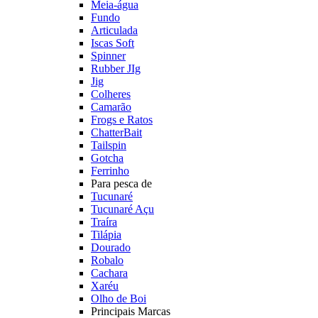
Meia-água
Fundo
Articulada
Iscas Soft
Spinner
Rubber JIg
Jig
Colheres
Camarão
Frogs e Ratos
ChatterBait
Tailspin
Gotcha
Ferrinho
Para pesca de
Tucunaré
Tucunaré Açu
Traíra
Tilápia
Dourado
Robalo
Cachara
Xaréu
Olho de Boi
Principais Marcas