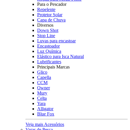
Para o Pescador
Repelente
Protetor Solar
Capa de Chuva
Diversos
Down Shot
Stop Line
Luvas para encastoar
Encastoador
Luz Química
Elástico para Isca Natural
Lubrificantes
Principais Marcas
Glico
Capella
CCM
Owner
Mury
Celta
Yara
Alligator
Blue Fox
Veja mais Acessórios
Varas de Pesca