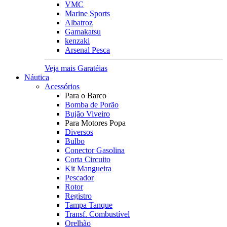
VMC
Marine Sports
Albatroz
Gamakatsu
kenzaki
Arsenal Pesca
Veja mais Garatéias
Náutica
Acessórios
Para o Barco
Bomba de Porão
Bujão Viveiro
Para Motores Popa
Diversos
Bulbo
Conector Gasolina
Corta Circuito
Kit Mangueira
Pescador
Rotor
Registro
Tampa Tanque
Transf. Combustível
Orelhão