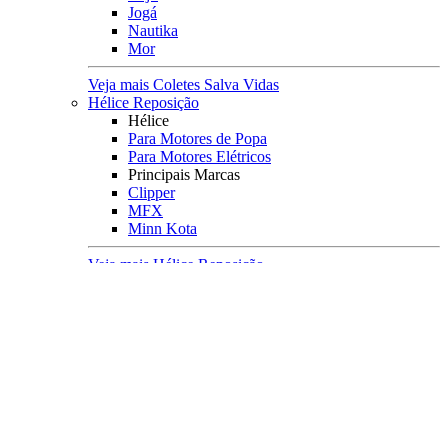
Jogá
Nautika
Mor
Veja mais Coletes Salva Vidas
Hélice Reposição
Hélice
Para Motores de Popa
Para Motores Elétricos
Principais Marcas
Clipper
MFX
Minn Kota
Veja mais Hélice Reposição
Camping
Acampamento
Acomodações
Barracas
Colchões e Colchonetes
Cadeiras e Banquetas
Lona Multiuso
Rede de Descanso
Viagens
Mochilas