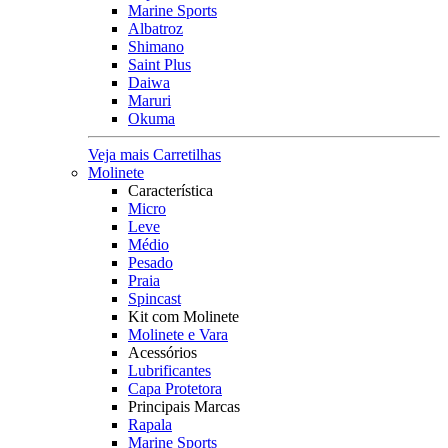
Marine Sports
Albatroz
Shimano
Saint Plus
Daiwa
Maruri
Okuma
Veja mais Carretilhas
Molinete
Característica
Micro
Leve
Médio
Pesado
Praia
Spincast
Kit com Molinete
Molinete e Vara
Acessórios
Lubrificantes
Capa Protetora
Principais Marcas
Rapala
Marine Sports