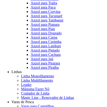
Anzol para Traíra
Anzol para Pacu
Anzol para Corvina
Anzol para Tucunaré
Anzol para Tambaqui
Anzol para Piapara
Anzol para Piau
Anzol para Dourado
Anzol para Carpa
Anzol para Curimba
Anzol para Lambari
Anzol para Pintado
Anzol para Cachara
Anzol para Jaú
Anzol para Pirarara
Anzol para Piraíba
Linhas
Linha Monofilamento
Linha Multifilamento
Leader
Máquina Fazer Nó
Contador de Linha
Magic Line - Renovador de Linhas
Varas de Pesca
Varas para Carretilhas