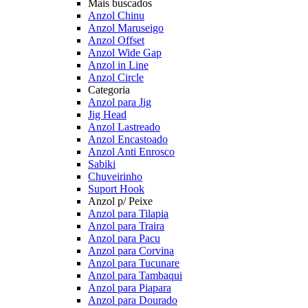
Mais buscados
Anzol Chinu
Anzol Maruseigo
Anzol Offset
Anzol Wide Gap
Anzol in Line
Anzol Circle
Categoria
Anzol para Jig
Jig Head
Anzol Lastreado
Anzol Encastoado
Anzol Anti Enrosco
Sabiki
Chuveirinho
Suport Hook
Anzol p/ Peixe
Anzol para Tilapia
Anzol para Traira
Anzol para Pacu
Anzol para Corvina
Anzol para Tucunare
Anzol para Tambaqui
Anzol para Piapara
Anzol para Dourado