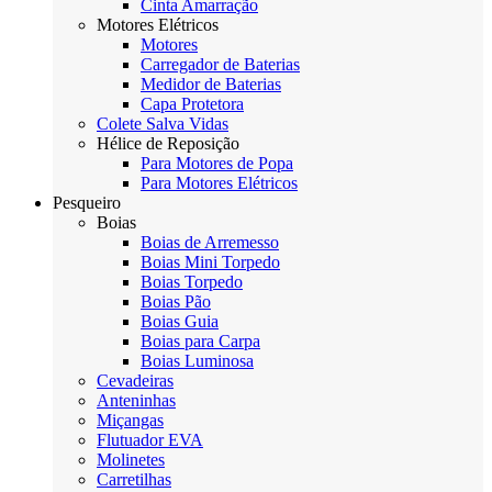
Cinta Amarração
Motores Elétricos
Motores
Carregador de Baterias
Medidor de Baterias
Capa Protetora
Colete Salva Vidas
Hélice de Reposição
Para Motores de Popa
Para Motores Elétricos
Pesqueiro
Boias
Boias de Arremesso
Boias Mini Torpedo
Boias Torpedo
Boias Pão
Boias Guia
Boias para Carpa
Boias Luminosa
Cevadeiras
Anteninhas
Miçangas
Flutuador EVA
Molinetes
Carretilhas