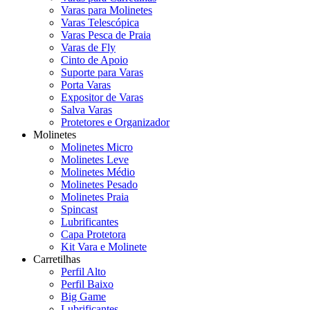
Varas para Molinetes
Varas Telescópica
Varas Pesca de Praia
Varas de Fly
Cinto de Apoio
Suporte para Varas
Porta Varas
Expositor de Varas
Salva Varas
Protetores e Organizador
Molinetes
Molinetes Micro
Molinetes Leve
Molinetes Médio
Molinetes Pesado
Molinetes Praia
Spincast
Lubrificantes
Capa Protetora
Kit Vara e Molinete
Carretilhas
Perfil Alto
Perfil Baixo
Big Game
Lubrificantes