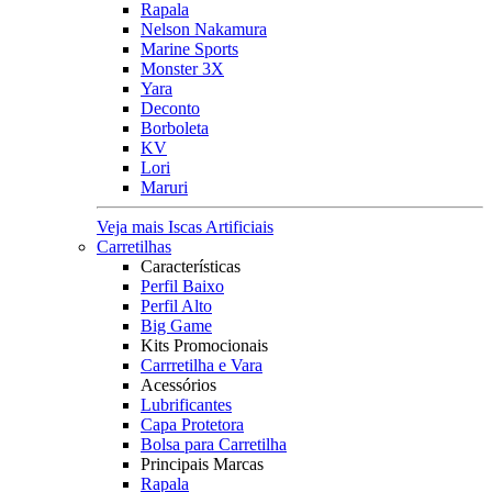
Rapala
Nelson Nakamura
Marine Sports
Monster 3X
Yara
Deconto
Borboleta
KV
Lori
Maruri
Veja mais Iscas Artificiais
Carretilhas
Características
Perfil Baixo
Perfil Alto
Big Game
Kits Promocionais
Carrretilha e Vara
Acessórios
Lubrificantes
Capa Protetora
Bolsa para Carretilha
Principais Marcas
Rapala