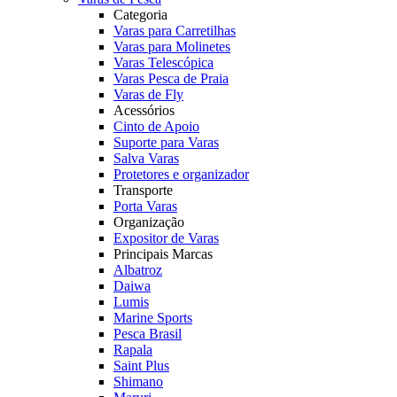
Categoria
Varas para Carretilhas
Varas para Molinetes
Varas Telescópica
Varas Pesca de Praia
Varas de Fly
Acessórios
Cinto de Apoio
Suporte para Varas
Salva Varas
Protetores e organizador
Transporte
Porta Varas
Organização
Expositor de Varas
Principais Marcas
Albatroz
Daiwa
Lumis
Marine Sports
Pesca Brasil
Rapala
Saint Plus
Shimano