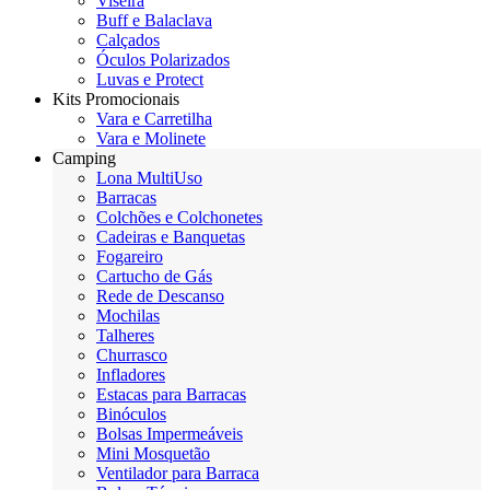
Viseira
Buff e Balaclava
Calçados
Óculos Polarizados
Luvas e Protect
Kits Promocionais
Vara e Carretilha
Vara e Molinete
Camping
Lona MultiUso
Barracas
Colchões e Colchonetes
Cadeiras e Banquetas
Fogareiro
Cartucho de Gás
Rede de Descanso
Mochilas
Talheres
Churrasco
Infladores
Estacas para Barracas
Binóculos
Bolsas Impermeáveis
Mini Mosquetão
Ventilador para Barraca