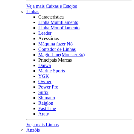
Veja mais Caixas e Estojos
Linhas
Característica
Linha Multifilamento
Linha Monofilamento
Leader
Acessórios
Máquina fazer Nó
Contador de Linhas
Magic Line(Monster 3x)
Principais Marcas
Daiwa
Marine Sports
YGK
Owner
Power Pro
Sufix
Shimano
Raiglon
Fast Line
Araty
Veja mais Linhas
Anzóis