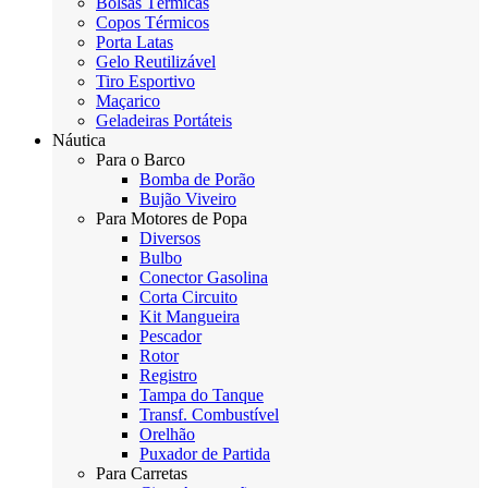
Bolsas Térmicas
Copos Térmicos
Porta Latas
Gelo Reutilizável
Tiro Esportivo
Maçarico
Geladeiras Portáteis
Náutica
Para o Barco
Bomba de Porão
Bujão Viveiro
Para Motores de Popa
Diversos
Bulbo
Conector Gasolina
Corta Circuito
Kit Mangueira
Pescador
Rotor
Registro
Tampa do Tanque
Transf. Combustível
Orelhão
Puxador de Partida
Para Carretas