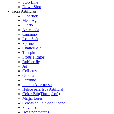
Stop Line
Down Shot
Iscas Artificiais
Superfície
Meia Água
Fundo
Articulada
Camarão
Iscas Soft
Spinner
ChatterBait
Tailspin
Frogs e Ratos
Rubber JIg
Jig
Colheres
Gotcha
Ferrinho
Pincho Arremesso
Hélice para Isca Artificial
Color Bait(Tinta p/soft)
Magic Lures
Cerdas de Saia de Silicone
Salva Iscas
Iscas por marcas