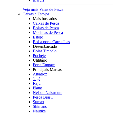
Maruri
Veja mais Varas de Pesca
Caixas e Estojos
Mais buscados
Caixas de Pesca
Bolsas de Pesca
Mochilas de Pesca
Estojo
Bolsa porta Carretilhas
Desembarcado
Bolsa Tiracolo
Pochete
Utilitário
Porta Empate
Principais Marcas
Albatroz
Jogá
Raju
Plano
Nelson Nakamura
Pesca Brasil
Sumax
Shimano
Nautika