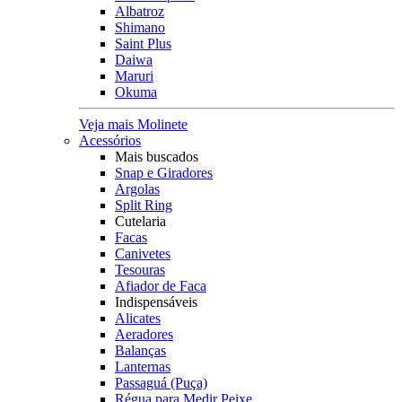
Albatroz
Shimano
Saint Plus
Daiwa
Maruri
Okuma
Veja mais Molinete
Acessórios
Mais buscados
Snap e Giradores
Argolas
Split Ring
Cutelaria
Facas
Canivetes
Tesouras
Afiador de Faca
Indispensáveis
Alicates
Aeradores
Balanças
Lanternas
Passaguá (Puça)
Régua para Medir Peixe