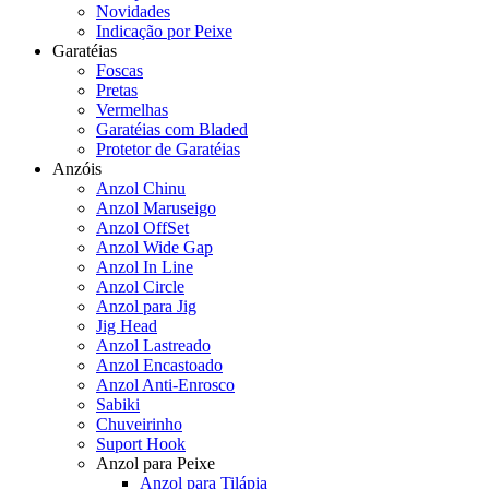
Novidades
Indicação por Peixe
Garatéias
Foscas
Pretas
Vermelhas
Garatéias com Bladed
Protetor de Garatéias
Anzóis
Anzol Chinu
Anzol Maruseigo
Anzol OffSet
Anzol Wide Gap
Anzol In Line
Anzol Circle
Anzol para Jig
Jig Head
Anzol Lastreado
Anzol Encastoado
Anzol Anti-Enrosco
Sabiki
Chuveirinho
Suport Hook
Anzol para Peixe
Anzol para Tilápia