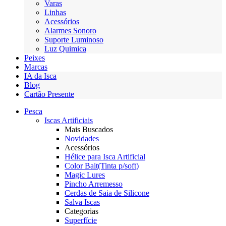
Varas
Linhas
Acessórios
Alarmes Sonoro
Suporte Luminoso
Luz Quimica
Peixes
Marcas
IA da Isca
Blog
Cartão Presente
Pesca
Iscas Artificiais
Mais Buscados
Novidades
Acessórios
Hélice para Isca Artificial
Color Bait(Tinta p/soft)
Magic Lures
Pincho Arremesso
Cerdas de Saia de Silicone
Salva Iscas
Categorias
Superfície