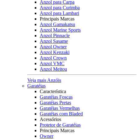
Anzol para Carpa
Anzol para Curimba
Anzol para Lambari
Principais Marcas
Anzol Gamakatsu
Anzol Marine Sports
Anzol Pinnacle
Anzol Sasame
Anzol Owner
Anzol Kenzaki
Anzol Crown
Anzol VMC
Anzol Meitou
Veja mais Anzóis
Garatéias
Característica
Garatéias Foscas
Garatéias Pretas
Garatéias Vermelhas
Garatéias com Bladed
Acessórios
Protetor de Garatéias
Principais Marcas
Owner