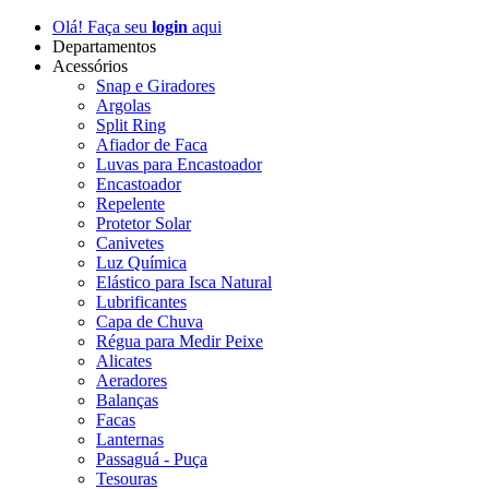
Olá! Faça seu
login
aqui
Departamentos
Acessórios
Snap e Giradores
Argolas
Split Ring
Afiador de Faca
Luvas para Encastoador
Encastoador
Repelente
Protetor Solar
Canivetes
Luz Química
Elástico para Isca Natural
Lubrificantes
Capa de Chuva
Régua para Medir Peixe
Alicates
Aeradores
Balanças
Facas
Lanternas
Passaguá - Puça
Tesouras