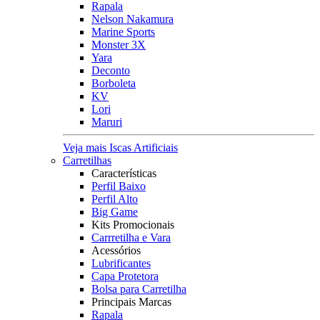
Rapala
Nelson Nakamura
Marine Sports
Monster 3X
Yara
Deconto
Borboleta
KV
Lori
Maruri
Veja mais Iscas Artificiais
Carretilhas
Características
Perfil Baixo
Perfil Alto
Big Game
Kits Promocionais
Carrretilha e Vara
Acessórios
Lubrificantes
Capa Protetora
Bolsa para Carretilha
Principais Marcas
Rapala