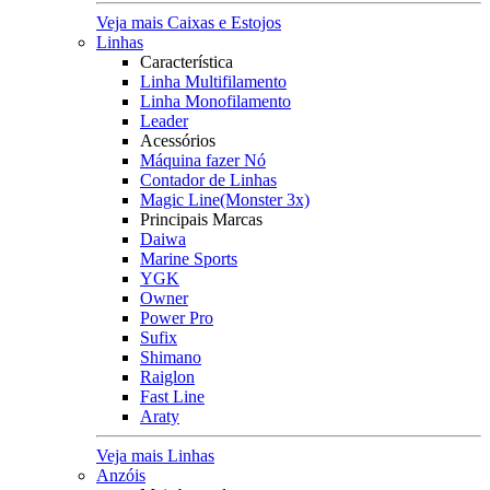
Veja mais Caixas e Estojos
Linhas
Característica
Linha Multifilamento
Linha Monofilamento
Leader
Acessórios
Máquina fazer Nó
Contador de Linhas
Magic Line(Monster 3x)
Principais Marcas
Daiwa
Marine Sports
YGK
Owner
Power Pro
Sufix
Shimano
Raiglon
Fast Line
Araty
Veja mais Linhas
Anzóis