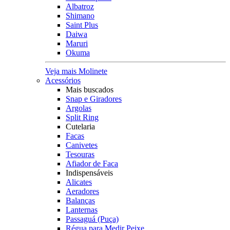
Albatroz
Shimano
Saint Plus
Daiwa
Maruri
Okuma
Veja mais Molinete
Acessórios
Mais buscados
Snap e Giradores
Argolas
Split Ring
Cutelaria
Facas
Canivetes
Tesouras
Afiador de Faca
Indispensáveis
Alicates
Aeradores
Balanças
Lanternas
Passaguá (Puça)
Régua para Medir Peixe