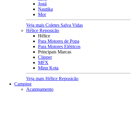
Jogá
Nautika
Mor
Veja mais Coletes Salva Vidas
Hélice Reposição
Hélice
Para Motores de Popa
Para Motores Elétricos
Principais Marcas
Clipper
MFX
Minn Kota
Veja mais Hélice Reposição
Camping
Acampamento
Acomodações
Barracas
Colchões e Colchonetes
Cadeiras e Banquetas
Lona Multiuso
Rede de Descanso
Viagens
Mochilas