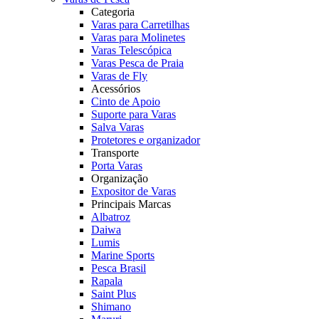
Categoria
Varas para Carretilhas
Varas para Molinetes
Varas Telescópica
Varas Pesca de Praia
Varas de Fly
Acessórios
Cinto de Apoio
Suporte para Varas
Salva Varas
Protetores e organizador
Transporte
Porta Varas
Organização
Expositor de Varas
Principais Marcas
Albatroz
Daiwa
Lumis
Marine Sports
Pesca Brasil
Rapala
Saint Plus
Shimano