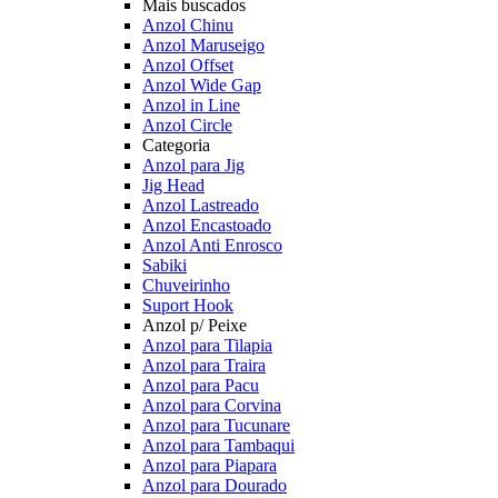
Mais buscados
Anzol Chinu
Anzol Maruseigo
Anzol Offset
Anzol Wide Gap
Anzol in Line
Anzol Circle
Categoria
Anzol para Jig
Jig Head
Anzol Lastreado
Anzol Encastoado
Anzol Anti Enrosco
Sabiki
Chuveirinho
Suport Hook
Anzol p/ Peixe
Anzol para Tilapia
Anzol para Traira
Anzol para Pacu
Anzol para Corvina
Anzol para Tucunare
Anzol para Tambaqui
Anzol para Piapara
Anzol para Dourado