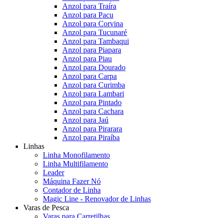
Anzol para Traíra
Anzol para Pacu
Anzol para Corvina
Anzol para Tucunaré
Anzol para Tambaqui
Anzol para Piapara
Anzol para Piau
Anzol para Dourado
Anzol para Carpa
Anzol para Curimba
Anzol para Lambari
Anzol para Pintado
Anzol para Cachara
Anzol para Jaú
Anzol para Pirarara
Anzol para Piraíba
Linhas
Linha Monofilamento
Linha Multifilamento
Leader
Máquina Fazer Nó
Contador de Linha
Magic Line - Renovador de Linhas
Varas de Pesca
Varas para Carretilhas