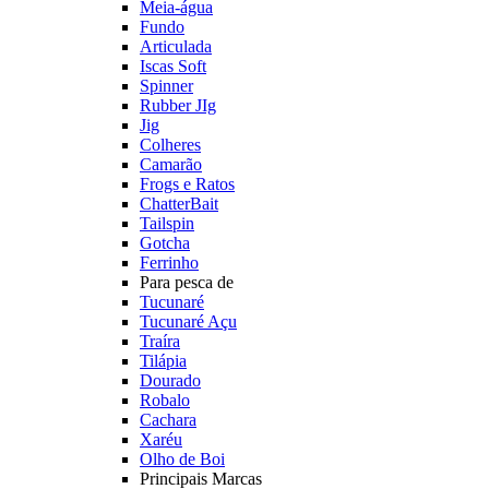
Meia-água
Fundo
Articulada
Iscas Soft
Spinner
Rubber JIg
Jig
Colheres
Camarão
Frogs e Ratos
ChatterBait
Tailspin
Gotcha
Ferrinho
Para pesca de
Tucunaré
Tucunaré Açu
Traíra
Tilápia
Dourado
Robalo
Cachara
Xaréu
Olho de Boi
Principais Marcas