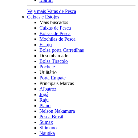
Maruri
Veja mais Varas de Pesca
Caixas e Estojos
Mais buscados
Caixas de Pesca
Bolsas de Pesca
Mochilas de Pesca
Estojo
Bolsa porta Carretilhas
Desembarcado
Bolsa Tiracolo
Pochete
Utilitário
Porta Empate
Principais Marcas
Albatroz
Jogá
Raju
Plano
Nelson Nakamura
Pesca Brasil
Sumax
Shimano
Nautika