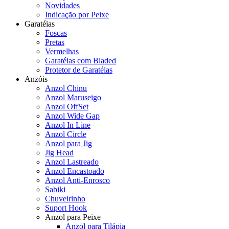
Novidades
Indicação por Peixe
Garatéias
Foscas
Pretas
Vermelhas
Garatéias com Bladed
Protetor de Garatéias
Anzóis
Anzol Chinu
Anzol Maruseigo
Anzol OffSet
Anzol Wide Gap
Anzol In Line
Anzol Circle
Anzol para Jig
Jig Head
Anzol Lastreado
Anzol Encastoado
Anzol Anti-Enrosco
Sabiki
Chuveirinho
Suport Hook
Anzol para Peixe
Anzol para Tilápia