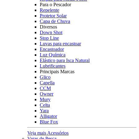
Para o Pescador
Repelente
Protetor Solar
Capa de Chuva
Diversos
Down Shot
Stop Line
Luvas para encastoar
Encastoador
Luz Química
Elástico para Isca Natural
Lubrificantes
Principais Marcas
Glico
Capella
CCM
Owner
Mury
Celta
Yara
Alligator
Blue Fox
Veja mais Acessórios
Varas de Pesca