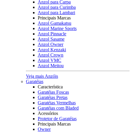
Anzol para Carpa
Anzol para Curimba
Anzol para Lambari
Principais Marcas
Anzol Gamakatsu
Anzol Marine Sports
Anzol Pinnacle
Anzol Sasame
Anzol Owner
Anzol Kenzaki
Anzol Crown
Anzol VMC
Anzol Meitou
Veja mais Anzóis
Garatéias
Característica
Garatéias Foscas
Garatéias Pretas
Garatéias Vermelhas
Garatéias com Bladed
Acessórios
Protetor de Garatéias
Principais Marcas
Owner