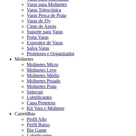
Varas para Molinetes
Varas Telescópica
Varas Pesca de Praia
Varas de Fly
Cinto de Apoio
Suporte para Varas
Porta Varas
Expositor de Varas
Salva Varas
Protetores e Organizador
Molinetes
Molinetes Micro
Molinetes Leve
Molinetes Médio
Molinetes Pesado
Molinetes Praia
Spincast
Lubrificantes
Capa Protetora
Kit Vara e Molinete
Carretilhas
Perfil Alto
Perfil Baixo
Big Game
Lubrificantes