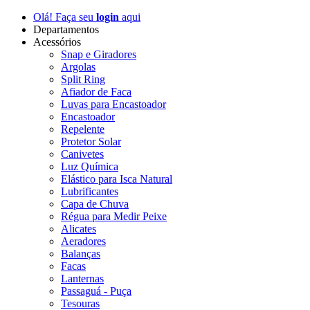
Olá! Faça seu
login
aqui
Departamentos
Acessórios
Snap e Giradores
Argolas
Split Ring
Afiador de Faca
Luvas para Encastoador
Encastoador
Repelente
Protetor Solar
Canivetes
Luz Química
Elástico para Isca Natural
Lubrificantes
Capa de Chuva
Régua para Medir Peixe
Alicates
Aeradores
Balanças
Facas
Lanternas
Passaguá - Puça
Tesouras