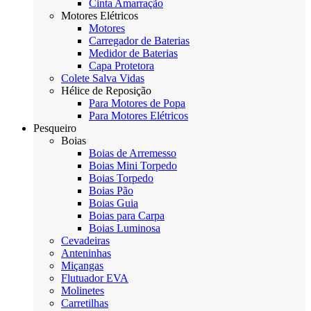
Cinta Amarração
Motores Elétricos
Motores
Carregador de Baterias
Medidor de Baterias
Capa Protetora
Colete Salva Vidas
Hélice de Reposição
Para Motores de Popa
Para Motores Elétricos
Pesqueiro
Boias
Boias de Arremesso
Boias Mini Torpedo
Boias Torpedo
Boias Pão
Boias Guia
Boias para Carpa
Boias Luminosa
Cevadeiras
Anteninhas
Miçangas
Flutuador EVA
Molinetes
Carretilhas