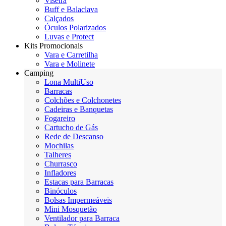
Viseira
Buff e Balaclava
Calçados
Óculos Polarizados
Luvas e Protect
Kits Promocionais
Vara e Carretilha
Vara e Molinete
Camping
Lona MultiUso
Barracas
Colchões e Colchonetes
Cadeiras e Banquetas
Fogareiro
Cartucho de Gás
Rede de Descanso
Mochilas
Talheres
Churrasco
Infladores
Estacas para Barracas
Binóculos
Bolsas Impermeáveis
Mini Mosquetão
Ventilador para Barraca