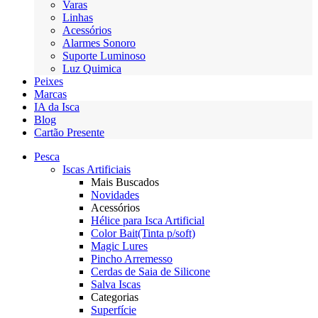
Varas
Linhas
Acessórios
Alarmes Sonoro
Suporte Luminoso
Luz Quimica
Peixes
Marcas
IA da Isca
Blog
Cartão Presente
Pesca
Iscas Artificiais
Mais Buscados
Novidades
Acessórios
Hélice para Isca Artificial
Color Bait(Tinta p/soft)
Magic Lures
Pincho Arremesso
Cerdas de Saia de Silicone
Salva Iscas
Categorias
Superfície