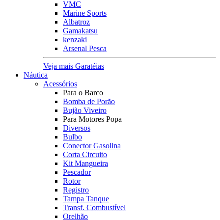
VMC
Marine Sports
Albatroz
Gamakatsu
kenzaki
Arsenal Pesca
Veja mais Garatéias
Náutica
Acessórios
Para o Barco
Bomba de Porão
Bujão Viveiro
Para Motores Popa
Diversos
Bulbo
Conector Gasolina
Corta Circuito
Kit Mangueira
Pescador
Rotor
Registro
Tampa Tanque
Transf. Combustível
Orelhão