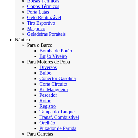
Bolsas Térmicas
Copos Térmicos
Porta Latas
Gelo Reutilizável
Tiro Esportivo
Maçarico
Geladeiras Portáteis
Náutica
Para o Barco
Bomba de Porão
Bujão Viveiro
Para Motores de Popa
Diversos
Bulbo
Conector Gasolina
Corta Circuito
Kit Mangueira
Pescador
Rotor
Registro
Tampa do Tanque
Transf. Combustível
Orelhão
Puxador de Partida
Para Carretas