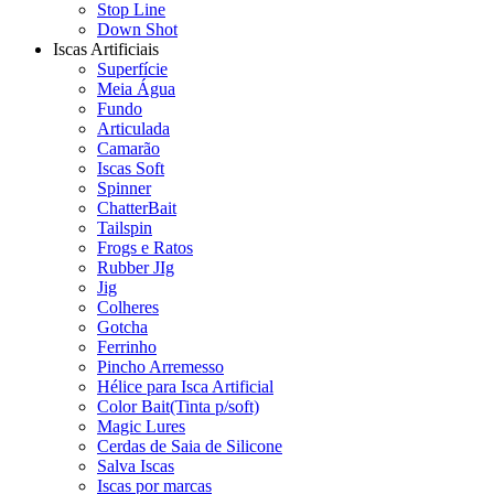
Stop Line
Down Shot
Iscas Artificiais
Superfície
Meia Água
Fundo
Articulada
Camarão
Iscas Soft
Spinner
ChatterBait
Tailspin
Frogs e Ratos
Rubber JIg
Jig
Colheres
Gotcha
Ferrinho
Pincho Arremesso
Hélice para Isca Artificial
Color Bait(Tinta p/soft)
Magic Lures
Cerdas de Saia de Silicone
Salva Iscas
Iscas por marcas