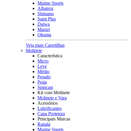
Marine Sports
Albatroz
Shimano
Saint Plus
Daiwa
Maruri
Okuma
Veja mais Carretilhas
Molinete
Característica
Micro
Leve
Médio
Pesado
Praia
Spincast
Kit com Molinete
Molinete e Vara
Acessórios
Lubrificantes
Capa Protetora
Principais Marcas
Rapala
Marine Sports