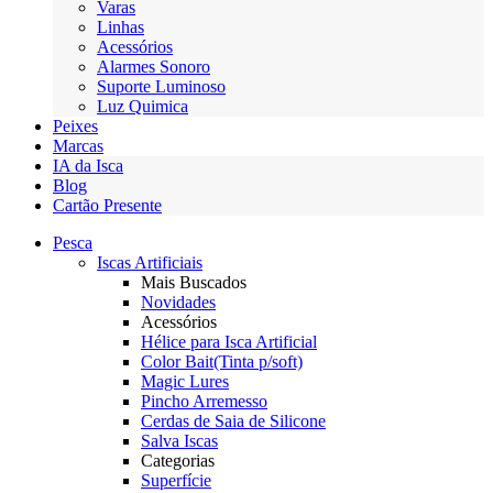
Varas
Linhas
Acessórios
Alarmes Sonoro
Suporte Luminoso
Luz Quimica
Peixes
Marcas
IA da Isca
Blog
Cartão Presente
Pesca
Iscas Artificiais
Mais Buscados
Novidades
Acessórios
Hélice para Isca Artificial
Color Bait(Tinta p/soft)
Magic Lures
Pincho Arremesso
Cerdas de Saia de Silicone
Salva Iscas
Categorias
Superfície