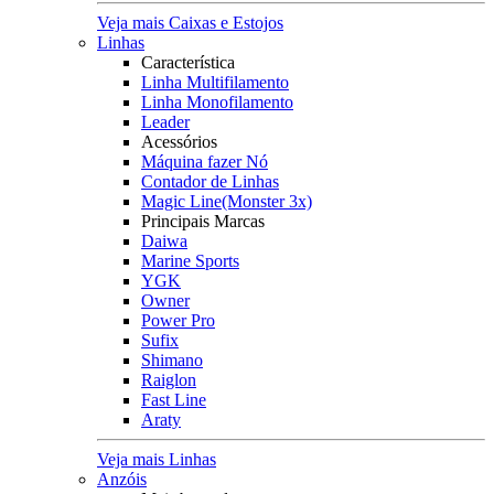
Veja mais Caixas e Estojos
Linhas
Característica
Linha Multifilamento
Linha Monofilamento
Leader
Acessórios
Máquina fazer Nó
Contador de Linhas
Magic Line(Monster 3x)
Principais Marcas
Daiwa
Marine Sports
YGK
Owner
Power Pro
Sufix
Shimano
Raiglon
Fast Line
Araty
Veja mais Linhas
Anzóis