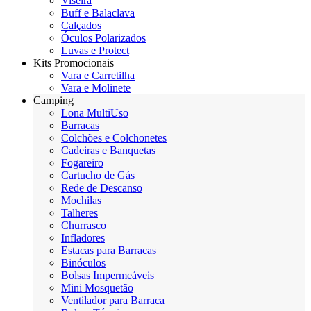
Viseira
Buff e Balaclava
Calçados
Óculos Polarizados
Luvas e Protect
Kits Promocionais
Vara e Carretilha
Vara e Molinete
Camping
Lona MultiUso
Barracas
Colchões e Colchonetes
Cadeiras e Banquetas
Fogareiro
Cartucho de Gás
Rede de Descanso
Mochilas
Talheres
Churrasco
Infladores
Estacas para Barracas
Binóculos
Bolsas Impermeáveis
Mini Mosquetão
Ventilador para Barraca