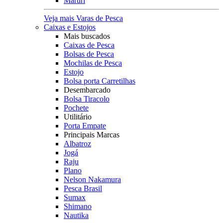
Maruri
Veja mais Varas de Pesca
Caixas e Estojos
Mais buscados
Caixas de Pesca
Bolsas de Pesca
Mochilas de Pesca
Estojo
Bolsa porta Carretilhas
Desembarcado
Bolsa Tiracolo
Pochete
Utilitário
Porta Empate
Principais Marcas
Albatroz
Jogá
Raju
Plano
Nelson Nakamura
Pesca Brasil
Sumax
Shimano
Nautika