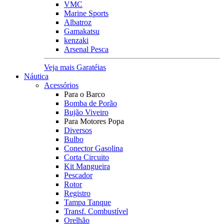
VMC
Marine Sports
Albatroz
Gamakatsu
kenzaki
Arsenal Pesca
Veja mais Garatéias
Náutica
Acessórios
Para o Barco
Bomba de Porão
Bujão Viveiro
Para Motores Popa
Diversos
Bulbo
Conector Gasolina
Corta Circuito
Kit Mangueira
Pescador
Rotor
Registro
Tampa Tanque
Transf. Combustível
Orelhão