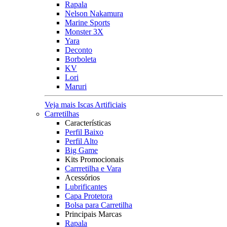
Rapala
Nelson Nakamura
Marine Sports
Monster 3X
Yara
Deconto
Borboleta
KV
Lori
Maruri
Veja mais Iscas Artificiais
Carretilhas
Características
Perfil Baixo
Perfil Alto
Big Game
Kits Promocionais
Carrretilha e Vara
Acessórios
Lubrificantes
Capa Protetora
Bolsa para Carretilha
Principais Marcas
Rapala