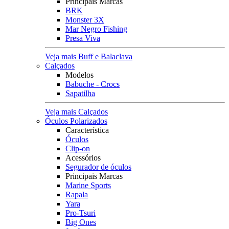
Principais Marcas
BRK
Monster 3X
Mar Negro Fishing
Presa Viva
Veja mais Buff e Balaclava
Calçados
Modelos
Babuche - Crocs
Sapatilha
Veja mais Calçados
Óculos Polarizados
Característica
Óculos
Clip-on
Acessórios
Segurador de óculos
Principais Marcas
Marine Sports
Rapala
Yara
Pro-Tsuri
Big Ones