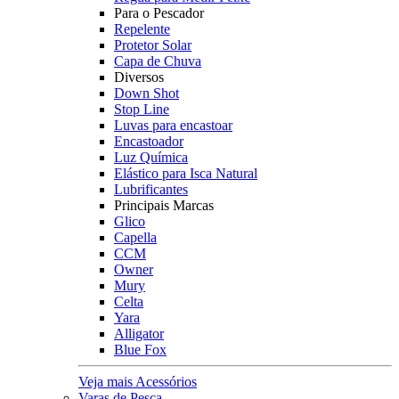
Para o Pescador
Repelente
Protetor Solar
Capa de Chuva
Diversos
Down Shot
Stop Line
Luvas para encastoar
Encastoador
Luz Química
Elástico para Isca Natural
Lubrificantes
Principais Marcas
Glico
Capella
CCM
Owner
Mury
Celta
Yara
Alligator
Blue Fox
Veja mais Acessórios
Varas de Pesca