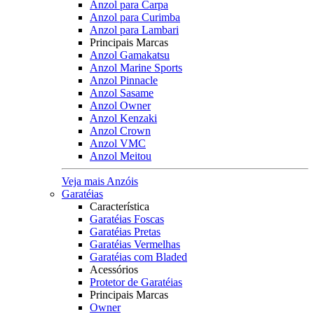
Anzol para Carpa
Anzol para Curimba
Anzol para Lambari
Principais Marcas
Anzol Gamakatsu
Anzol Marine Sports
Anzol Pinnacle
Anzol Sasame
Anzol Owner
Anzol Kenzaki
Anzol Crown
Anzol VMC
Anzol Meitou
Veja mais Anzóis
Garatéias
Característica
Garatéias Foscas
Garatéias Pretas
Garatéias Vermelhas
Garatéias com Bladed
Acessórios
Protetor de Garatéias
Principais Marcas
Owner