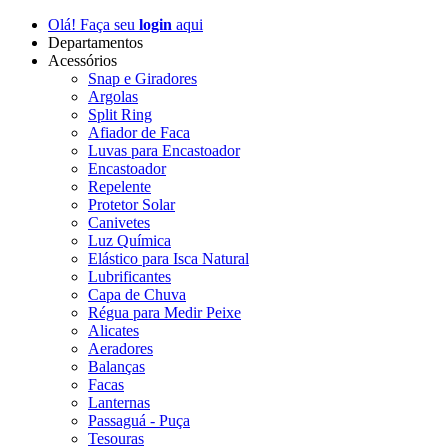
Olá! Faça seu
login
aqui
Departamentos
Acessórios
Snap e Giradores
Argolas
Split Ring
Afiador de Faca
Luvas para Encastoador
Encastoador
Repelente
Protetor Solar
Canivetes
Luz Química
Elástico para Isca Natural
Lubrificantes
Capa de Chuva
Régua para Medir Peixe
Alicates
Aeradores
Balanças
Facas
Lanternas
Passaguá - Puça
Tesouras