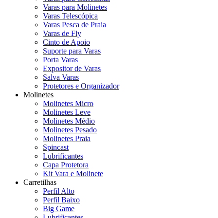
Varas para Molinetes
Varas Telescópica
Varas Pesca de Praia
Varas de Fly
Cinto de Apoio
Suporte para Varas
Porta Varas
Expositor de Varas
Salva Varas
Protetores e Organizador
Molinetes
Molinetes Micro
Molinetes Leve
Molinetes Médio
Molinetes Pesado
Molinetes Praia
Spincast
Lubrificantes
Capa Protetora
Kit Vara e Molinete
Carretilhas
Perfil Alto
Perfil Baixo
Big Game
Lubrificantes