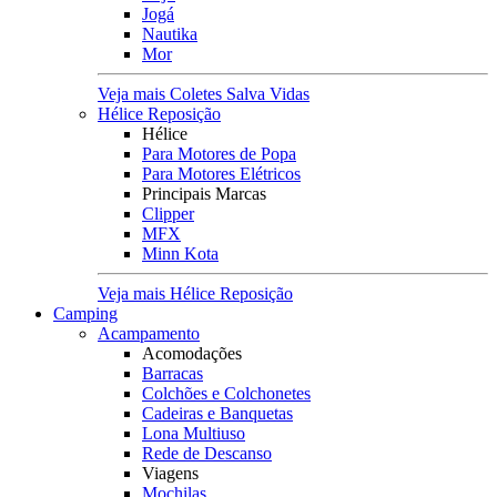
Jogá
Nautika
Mor
Veja mais Coletes Salva Vidas
Hélice Reposição
Hélice
Para Motores de Popa
Para Motores Elétricos
Principais Marcas
Clipper
MFX
Minn Kota
Veja mais Hélice Reposição
Camping
Acampamento
Acomodações
Barracas
Colchões e Colchonetes
Cadeiras e Banquetas
Lona Multiuso
Rede de Descanso
Viagens
Mochilas