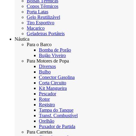
Bolsas Térmicas
Copos Térmicos
Porta Latas
Gelo Reutilizável
Tiro Esportivo
Maçarico
Geladeiras Portáteis
Náutica
Para o Barco
Bomba de Porão
Bujão Viveiro
Para Motores de Popa
Diversos
Bulbo
Conector Gasolina
Corta Circuito
Kit Mangueira
Pescador
Rotor
Registro
Tampa do Tanque
Transf. Combustível
Orelhão
Puxador de Partida
Para Carretas