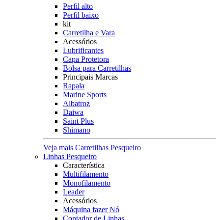
Perfil alto
Perfil baixo
kit
Carretilha e Vara
Acessórios
Lubrificantes
Capa Protetora
Bolsa para Carretilhas
Principais Marcas
Rapala
Marine Sports
Albatroz
Daiwa
Saint Plus
Shimano
Veja mais Carretilhas Pesqueiro
Linhas Pesqueiro
Característica
Multifilamento
Monofilamento
Leader
Acessórios
Máquina fazer Nó
Contador de Linhas