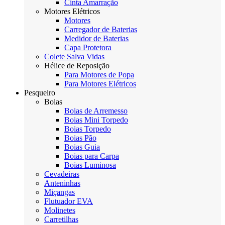
Cinta Amarração
Motores Elétricos
Motores
Carregador de Baterias
Medidor de Baterias
Capa Protetora
Colete Salva Vidas
Hélice de Reposição
Para Motores de Popa
Para Motores Elétricos
Pesqueiro
Boias
Boias de Arremesso
Boias Mini Torpedo
Boias Torpedo
Boias Pão
Boias Guia
Boias para Carpa
Boias Luminosa
Cevadeiras
Anteninhas
Miçangas
Flutuador EVA
Molinetes
Carretilhas