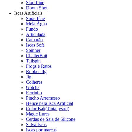
Stop Line
Down Shot
Iscas Artificiais
Superfície
Meia Água
Fundo
Articulada
Camarão
Iscas Soft
Spinner
ChatterBait
Tailspin
Frogs e Ratos
Rubber JIg
Jig
Colheres
Gotcha
Ferrinho
Pincho Arremesso
Hélice para Isca Artificial
Color Bait(Tinta p/soft)
Magic Lures
Cerdas de Saia de Silicone
Salva Iscas
Iscas por marcas