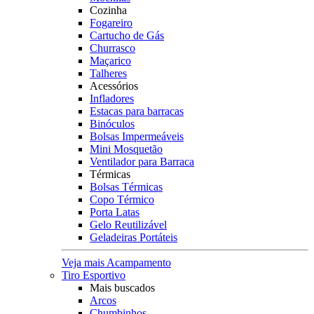
Cozinha
Fogareiro
Cartucho de Gás
Churrasco
Maçarico
Talheres
Acessórios
Infladores
Estacas para barracas
Binóculos
Bolsas Impermeáveis
Mini Mosquetão
Ventilador para Barraca
Térmicas
Bolsas Térmicas
Copo Térmico
Porta Latas
Gelo Reutilizável
Geladeiras Portáteis
Veja mais Acampamento
Tiro Esportivo
Mais buscados
Arcos
Chumbinhos