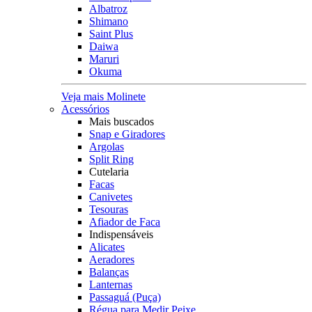
Albatroz
Shimano
Saint Plus
Daiwa
Maruri
Okuma
Veja mais Molinete
Acessórios
Mais buscados
Snap e Giradores
Argolas
Split Ring
Cutelaria
Facas
Canivetes
Tesouras
Afiador de Faca
Indispensáveis
Alicates
Aeradores
Balanças
Lanternas
Passaguá (Puça)
Régua para Medir Peixe