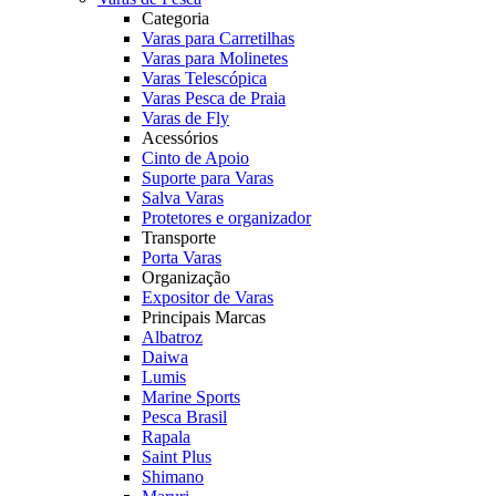
Categoria
Varas para Carretilhas
Varas para Molinetes
Varas Telescópica
Varas Pesca de Praia
Varas de Fly
Acessórios
Cinto de Apoio
Suporte para Varas
Salva Varas
Protetores e organizador
Transporte
Porta Varas
Organização
Expositor de Varas
Principais Marcas
Albatroz
Daiwa
Lumis
Marine Sports
Pesca Brasil
Rapala
Saint Plus
Shimano