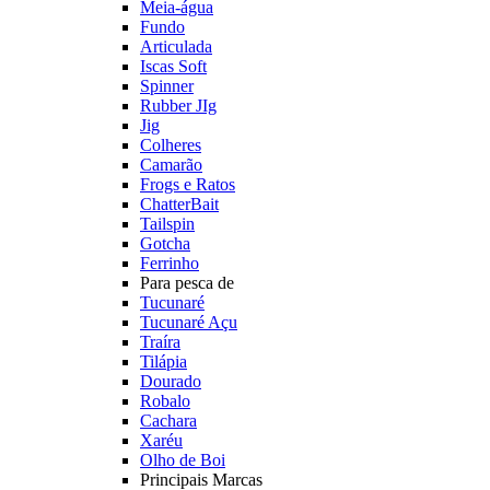
Meia-água
Fundo
Articulada
Iscas Soft
Spinner
Rubber JIg
Jig
Colheres
Camarão
Frogs e Ratos
ChatterBait
Tailspin
Gotcha
Ferrinho
Para pesca de
Tucunaré
Tucunaré Açu
Traíra
Tilápia
Dourado
Robalo
Cachara
Xaréu
Olho de Boi
Principais Marcas