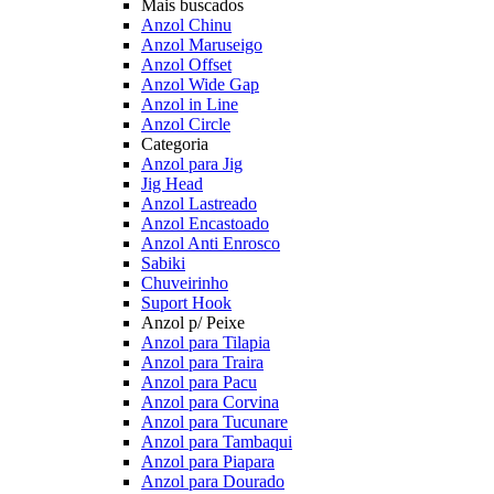
Mais buscados
Anzol Chinu
Anzol Maruseigo
Anzol Offset
Anzol Wide Gap
Anzol in Line
Anzol Circle
Categoria
Anzol para Jig
Jig Head
Anzol Lastreado
Anzol Encastoado
Anzol Anti Enrosco
Sabiki
Chuveirinho
Suport Hook
Anzol p/ Peixe
Anzol para Tilapia
Anzol para Traira
Anzol para Pacu
Anzol para Corvina
Anzol para Tucunare
Anzol para Tambaqui
Anzol para Piapara
Anzol para Dourado