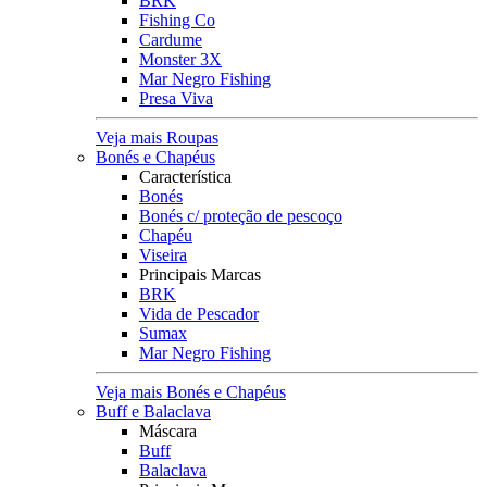
BRK
Fishing Co
Cardume
Monster 3X
Mar Negro Fishing
Presa Viva
Veja mais Roupas
Bonés e Chapéus
Característica
Bonés
Bonés c/ proteção de pescoço
Chapéu
Viseira
Principais Marcas
BRK
Vida de Pescador
Sumax
Mar Negro Fishing
Veja mais Bonés e Chapéus
Buff e Balaclava
Máscara
Buff
Balaclava