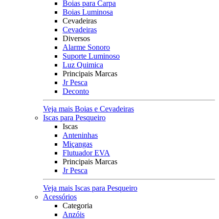
Boias para Carpa
Boias Luminosa
Cevadeiras
Cevadeiras
Diversos
Alarme Sonoro
Suporte Luminoso
Luz Quimica
Principais Marcas
Jr Pesca
Deconto
Veja mais Boias e Cevadeiras
Iscas para Pesqueiro
Iscas
Anteninhas
Miçangas
Flutuador EVA
Principais Marcas
Jr Pesca
Veja mais Iscas para Pesqueiro
Acessórios
Categoria
Anzóis