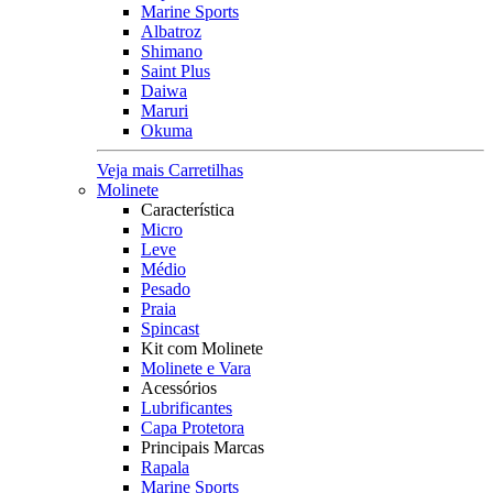
Marine Sports
Albatroz
Shimano
Saint Plus
Daiwa
Maruri
Okuma
Veja mais Carretilhas
Molinete
Característica
Micro
Leve
Médio
Pesado
Praia
Spincast
Kit com Molinete
Molinete e Vara
Acessórios
Lubrificantes
Capa Protetora
Principais Marcas
Rapala
Marine Sports