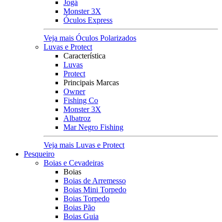
Jogá
Monster 3X
Óculos Express
Veja mais Óculos Polarizados
Luvas e Protect
Característica
Luvas
Protect
Principais Marcas
Owner
Fishing Co
Monster 3X
Albatroz
Mar Negro Fishing
Veja mais Luvas e Protect
Pesqueiro
Boias e Cevadeiras
Boias
Boias de Arremesso
Boias Mini Torpedo
Boias Torpedo
Boias Pão
Boias Guia