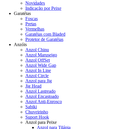
Novidades
Indicação por Peixe
Garatéias
Foscas
Pretas
Vermelhas
Garatéias com Bladed
Protetor de Garatéias
Anzóis
Anzol Chinu
Anzol Maruseigo
Anzol OffSet
Anzol Wide Gap
Anzol In Line
Anzol Circle
Anzol para Jig
Jig Head
Anzol Lastreado
Anzol Encastoado
Anzol Anti-Enrosco
Sabiki
Chuveirinho
Suport Hook
Anzol para Peixe
Anzol para Tilápia