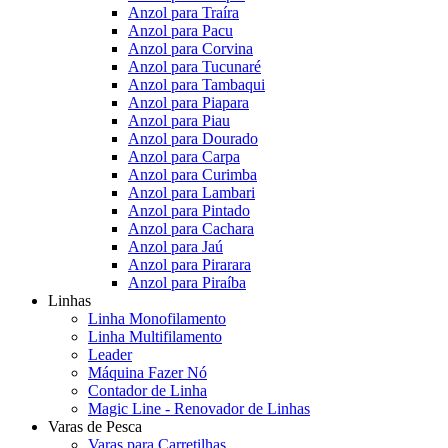
Anzol para Traíra
Anzol para Pacu
Anzol para Corvina
Anzol para Tucunaré
Anzol para Tambaqui
Anzol para Piapara
Anzol para Piau
Anzol para Dourado
Anzol para Carpa
Anzol para Curimba
Anzol para Lambari
Anzol para Pintado
Anzol para Cachara
Anzol para Jaú
Anzol para Pirarara
Anzol para Piraíba
Linhas
Linha Monofilamento
Linha Multifilamento
Leader
Máquina Fazer Nó
Contador de Linha
Magic Line - Renovador de Linhas
Varas de Pesca
Varas para Carretilhas