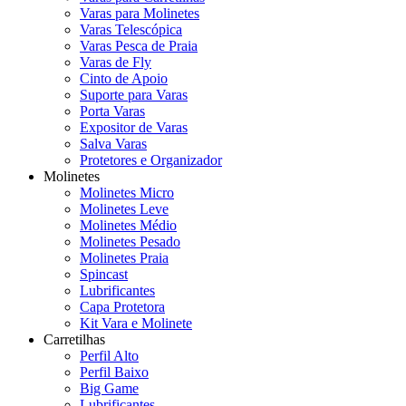
Varas para Molinetes
Varas Telescópica
Varas Pesca de Praia
Varas de Fly
Cinto de Apoio
Suporte para Varas
Porta Varas
Expositor de Varas
Salva Varas
Protetores e Organizador
Molinetes
Molinetes Micro
Molinetes Leve
Molinetes Médio
Molinetes Pesado
Molinetes Praia
Spincast
Lubrificantes
Capa Protetora
Kit Vara e Molinete
Carretilhas
Perfil Alto
Perfil Baixo
Big Game
Lubrificantes