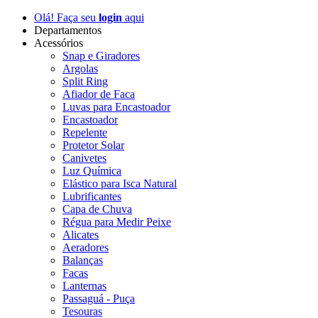
Olá! Faça seu
login
aqui
Departamentos
Acessórios
Snap e Giradores
Argolas
Split Ring
Afiador de Faca
Luvas para Encastoador
Encastoador
Repelente
Protetor Solar
Canivetes
Luz Química
Elástico para Isca Natural
Lubrificantes
Capa de Chuva
Régua para Medir Peixe
Alicates
Aeradores
Balanças
Facas
Lanternas
Passaguá - Puça
Tesouras