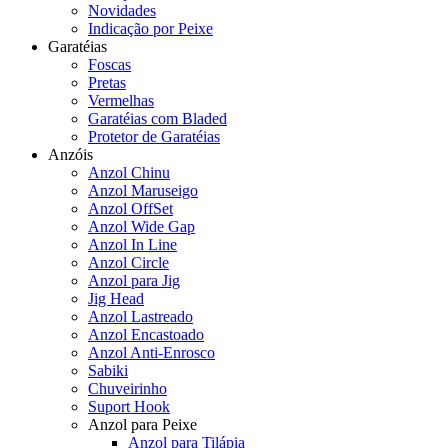
Novidades
Indicação por Peixe
Garatéias
Foscas
Pretas
Vermelhas
Garatéias com Bladed
Protetor de Garatéias
Anzóis
Anzol Chinu
Anzol Maruseigo
Anzol OffSet
Anzol Wide Gap
Anzol In Line
Anzol Circle
Anzol para Jig
Jig Head
Anzol Lastreado
Anzol Encastoado
Anzol Anti-Enrosco
Sabiki
Chuveirinho
Suport Hook
Anzol para Peixe
Anzol para Tilápia