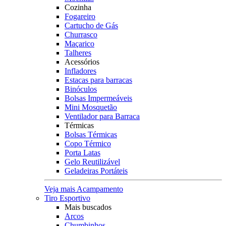
Cozinha
Fogareiro
Cartucho de Gás
Churrasco
Maçarico
Talheres
Acessórios
Infladores
Estacas para barracas
Binóculos
Bolsas Impermeáveis
Mini Mosquetão
Ventilador para Barraca
Térmicas
Bolsas Térmicas
Copo Térmico
Porta Latas
Gelo Reutilizável
Geladeiras Portáteis
Veja mais Acampamento
Tiro Esportivo
Mais buscados
Arcos
Chumbinhos