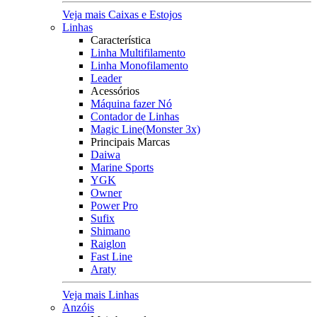
Veja mais Caixas e Estojos
Linhas
Característica
Linha Multifilamento
Linha Monofilamento
Leader
Acessórios
Máquina fazer Nó
Contador de Linhas
Magic Line(Monster 3x)
Principais Marcas
Daiwa
Marine Sports
YGK
Owner
Power Pro
Sufix
Shimano
Raiglon
Fast Line
Araty
Veja mais Linhas
Anzóis