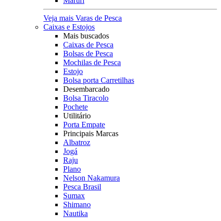
Maruri
Veja mais Varas de Pesca
Caixas e Estojos
Mais buscados
Caixas de Pesca
Bolsas de Pesca
Mochilas de Pesca
Estojo
Bolsa porta Carretilhas
Desembarcado
Bolsa Tiracolo
Pochete
Utilitário
Porta Empate
Principais Marcas
Albatroz
Jogá
Raju
Plano
Nelson Nakamura
Pesca Brasil
Sumax
Shimano
Nautika