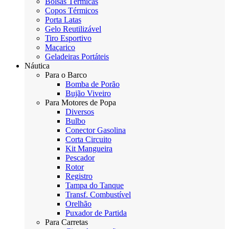
Bolsas Térmicas
Copos Térmicos
Porta Latas
Gelo Reutilizável
Tiro Esportivo
Maçarico
Geladeiras Portáteis
Náutica
Para o Barco
Bomba de Porão
Bujão Viveiro
Para Motores de Popa
Diversos
Bulbo
Conector Gasolina
Corta Circuito
Kit Mangueira
Pescador
Rotor
Registro
Tampa do Tanque
Transf. Combustível
Orelhão
Puxador de Partida
Para Carretas