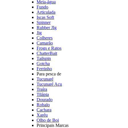
Meia-água
Fundo
Articulada
Iscas Soft
Spinner
Rubber JIg
Jig
Colheres
Camarão
Frogs e Ratos
ChatterBait
Tailspin
Gotcha
Ferrinho
Para pesca de
Tucunaré
Tucunaré Açu
Traíra
Tilápia
Dourado
Robalo
Cachara
Xaréu
Olho de Boi
Principais Marcas