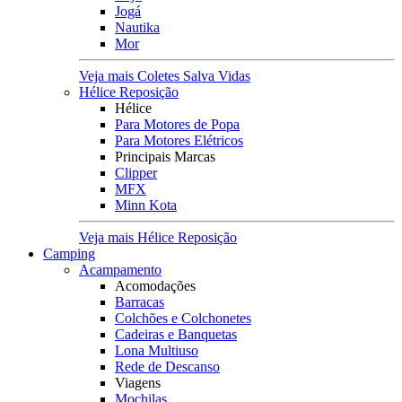
Jogá
Nautika
Mor
Veja mais Coletes Salva Vidas
Hélice Reposição
Hélice
Para Motores de Popa
Para Motores Elétricos
Principais Marcas
Clipper
MFX
Minn Kota
Veja mais Hélice Reposição
Camping
Acampamento
Acomodações
Barracas
Colchões e Colchonetes
Cadeiras e Banquetas
Lona Multiuso
Rede de Descanso
Viagens
Mochilas