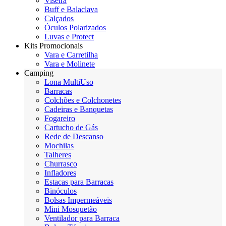
Viseira
Buff e Balaclava
Calçados
Óculos Polarizados
Luvas e Protect
Kits Promocionais
Vara e Carretilha
Vara e Molinete
Camping
Lona MultiUso
Barracas
Colchões e Colchonetes
Cadeiras e Banquetas
Fogareiro
Cartucho de Gás
Rede de Descanso
Mochilas
Talheres
Churrasco
Infladores
Estacas para Barracas
Binóculos
Bolsas Impermeáveis
Mini Mosquetão
Ventilador para Barraca