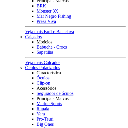
Principais Marcas
BRK
Monster 3X
Mar Negro Fishing
Presa Viva
Veja mais Buff e Balaclava
Calçados
Modelos
Babuche - Crocs
Sapatilha
Veja mais Calçados
Óculos Polarizados
Característica
Óculos
Clip-on
Acessórios
Segurador de óculos
Principais Marcas
Marine Sports
Rapala
Yara
Pro-Tsuri
Big Ones