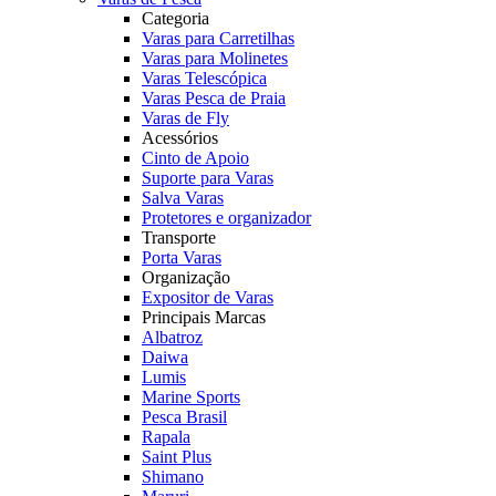
Categoria
Varas para Carretilhas
Varas para Molinetes
Varas Telescópica
Varas Pesca de Praia
Varas de Fly
Acessórios
Cinto de Apoio
Suporte para Varas
Salva Varas
Protetores e organizador
Transporte
Porta Varas
Organização
Expositor de Varas
Principais Marcas
Albatroz
Daiwa
Lumis
Marine Sports
Pesca Brasil
Rapala
Saint Plus
Shimano