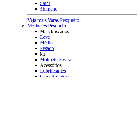
Saint
Shimano
Veja mais Varas Pesqueiro
Molinetes Pesqueiro
Mais buscados
Leve
Médio
Pesado
kit
Molinete e Vara
Acessórios
Lubrificantes
Capa Protetora
Principais Marcas
Rapala
Marine Sports
Albatroz
Daiwa
Saint Plus
Shimano
Veja mais Molinetes Pesqueiro
Carretilhas Pesqueiro
Característica