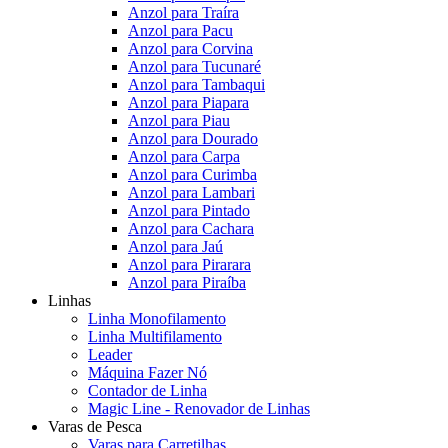
Anzol para Traíra
Anzol para Pacu
Anzol para Corvina
Anzol para Tucunaré
Anzol para Tambaqui
Anzol para Piapara
Anzol para Piau
Anzol para Dourado
Anzol para Carpa
Anzol para Curimba
Anzol para Lambari
Anzol para Pintado
Anzol para Cachara
Anzol para Jaú
Anzol para Pirarara
Anzol para Piraíba
Linhas
Linha Monofilamento
Linha Multifilamento
Leader
Máquina Fazer Nó
Contador de Linha
Magic Line - Renovador de Linhas
Varas de Pesca
Varas para Carretilhas