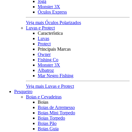
Jogá
Monster 3X
Óculos Express
Veja mais Óculos Polarizados
Luvas e Protect
Característica
Luvas
Protect
Principais Marcas
Owner
Fishing Co
Monster 3X
Albatroz
Mar Negro Fishing
Veja mais Luvas e Protect
Pesqueiro
Boias e Cevadeiras
Boias
Boias de Arremesso
Boias Mini Torpedo
Boias Torpedo
Boias Pão
Boias Guia