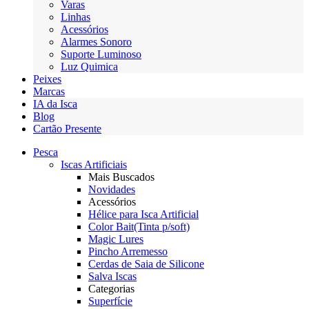
Varas
Linhas
Acessórios
Alarmes Sonoro
Suporte Luminoso
Luz Quimica
Peixes
Marcas
IA da Isca
Blog
Cartão Presente
Pesca
Iscas Artificiais
Mais Buscados
Novidades
Acessórios
Hélice para Isca Artificial
Color Bait(Tinta p/soft)
Magic Lures
Pincho Arremesso
Cerdas de Saia de Silicone
Salva Iscas
Categorias
Superfície