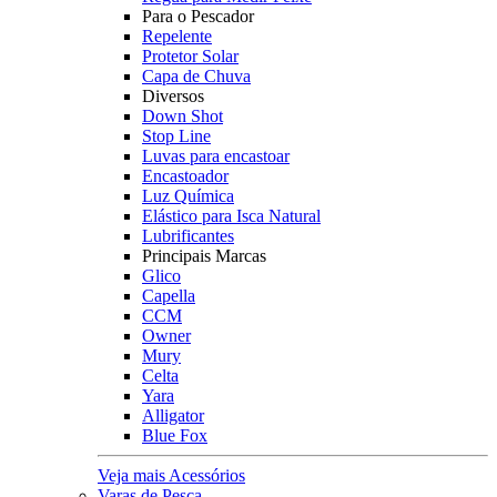
Para o Pescador
Repelente
Protetor Solar
Capa de Chuva
Diversos
Down Shot
Stop Line
Luvas para encastoar
Encastoador
Luz Química
Elástico para Isca Natural
Lubrificantes
Principais Marcas
Glico
Capella
CCM
Owner
Mury
Celta
Yara
Alligator
Blue Fox
Veja mais Acessórios
Varas de Pesca