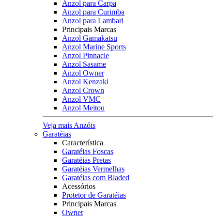
Anzol para Carpa
Anzol para Curimba
Anzol para Lambari
Principais Marcas
Anzol Gamakatsu
Anzol Marine Sports
Anzol Pinnacle
Anzol Sasame
Anzol Owner
Anzol Kenzaki
Anzol Crown
Anzol VMC
Anzol Meitou
Veja mais Anzóis
Garatéias
Característica
Garatéias Foscas
Garatéias Pretas
Garatéias Vermelhas
Garatéias com Bladed
Acessórios
Protetor de Garatéias
Principais Marcas
Owner