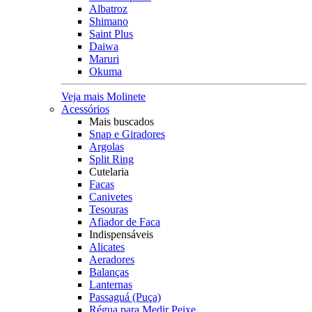
Albatroz
Shimano
Saint Plus
Daiwa
Maruri
Okuma
Veja mais Molinete
Acessórios
Mais buscados
Snap e Giradores
Argolas
Split Ring
Cutelaria
Facas
Canivetes
Tesouras
Afiador de Faca
Indispensáveis
Alicates
Aeradores
Balanças
Lanternas
Passaguá (Puça)
Régua para Medir Peixe