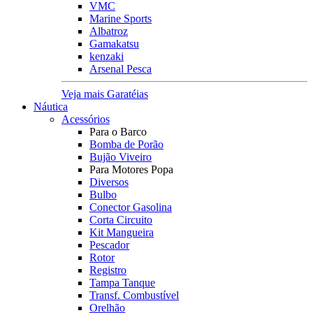
VMC
Marine Sports
Albatroz
Gamakatsu
kenzaki
Arsenal Pesca
Veja mais Garatéias
Náutica
Acessórios
Para o Barco
Bomba de Porão
Bujão Viveiro
Para Motores Popa
Diversos
Bulbo
Conector Gasolina
Corta Circuito
Kit Mangueira
Pescador
Rotor
Registro
Tampa Tanque
Transf. Combustível
Orelhão