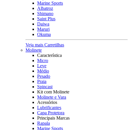
Marine Sports
Albatroz
Shimano
Saint Plus
Daiwa
Maruri
Okuma
Veja mais Carretilhas
Molinete
Característica
Micro
Leve
Médio
Pesado
Praia
Spincast
Kit com Molinete
Molinete e Vara
Acessórios
Lubrificantes
Capa Protetora
Principais Marcas
Rapala
Marine Sports