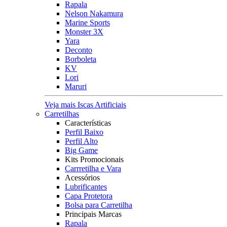
Rapala
Nelson Nakamura
Marine Sports
Monster 3X
Yara
Deconto
Borboleta
KV
Lori
Maruri
Veja mais Iscas Artificiais
Carretilhas
Características
Perfil Baixo
Perfil Alto
Big Game
Kits Promocionais
Carrretilha e Vara
Acessórios
Lubrificantes
Capa Protetora
Bolsa para Carretilha
Principais Marcas
Rapala