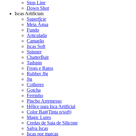
Stop Line
Down Shot
Iscas Artificiais
Superfície
Meia Água
Fundo
Articulada
Camarão
Iscas Soft
Spinner
ChatterBait
Tailspin
Frogs e Ratos
Rubber JIg
Jig
Colheres
Gotcha
Ferrinho
Pincho Arremesso
Hélice para Isca Artificial
Color Bait(Tinta p/soft)
Magic Lures
Cerdas de Saia de Silicone
Salva Iscas
Iscas por marcas