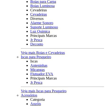
Boias para Carpa
Boias Luminosa
Cevadeiras
Cevadeiras
Diversos
Alarme Sonoro
Suporte Luminoso
Luz Quimica
Principais Marcas
Jr Pesca
Deconto
Veja mais Boias e Cevadeiras
Iscas para Pesqueiro
Iscas
Anteninhas
Miçangas
Flutuador EVA
Principais Marcas
Jr Pesca
Veja mais Iscas para Pesqueiro
Acessórios
Categoria
Anzóis