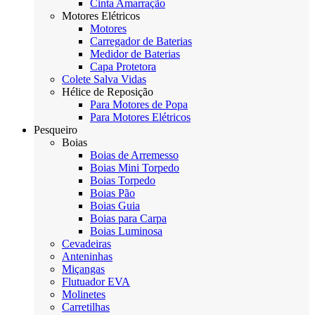
Cinta Amarração
Motores Elétricos
Motores
Carregador de Baterias
Medidor de Baterias
Capa Protetora
Colete Salva Vidas
Hélice de Reposição
Para Motores de Popa
Para Motores Elétricos
Pesqueiro
Boias
Boias de Arremesso
Boias Mini Torpedo
Boias Torpedo
Boias Pão
Boias Guia
Boias para Carpa
Boias Luminosa
Cevadeiras
Anteninhas
Miçangas
Flutuador EVA
Molinetes
Carretilhas