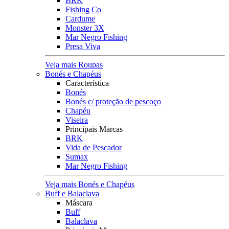
BRK
Fishing Co
Cardume
Monster 3X
Mar Negro Fishing
Presa Viva
Veja mais Roupas
Bonés e Chapéus
Característica
Bonés
Bonés c/ proteção de pescoço
Chapéu
Viseira
Principais Marcas
BRK
Vida de Pescador
Sumax
Mar Negro Fishing
Veja mais Bonés e Chapéus
Buff e Balaclava
Máscara
Buff
Balaclava