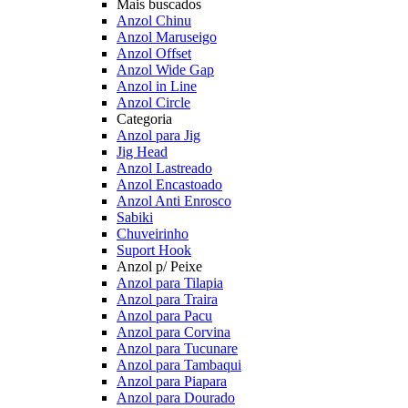
Mais buscados
Anzol Chinu
Anzol Maruseigo
Anzol Offset
Anzol Wide Gap
Anzol in Line
Anzol Circle
Categoria
Anzol para Jig
Jig Head
Anzol Lastreado
Anzol Encastoado
Anzol Anti Enrosco
Sabiki
Chuveirinho
Suport Hook
Anzol p/ Peixe
Anzol para Tilapia
Anzol para Traira
Anzol para Pacu
Anzol para Corvina
Anzol para Tucunare
Anzol para Tambaqui
Anzol para Piapara
Anzol para Dourado