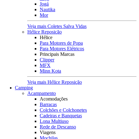
Jogá
Nautika
Mor
Veja mais Coletes Salva Vidas
Hélice Reposição
Hélice
Para Motores de Popa
Para Motores Elétricos
Principais Marcas
Clipper
MFX
Minn Kota
Veja mais Hélice Reposição
Camping
Acampamento
Acomodações
Barracas
Colchões e Colchonetes
Cadeiras e Banquetas
Lona Multiuso
Rede de Descanso
Viagens
Mochilas