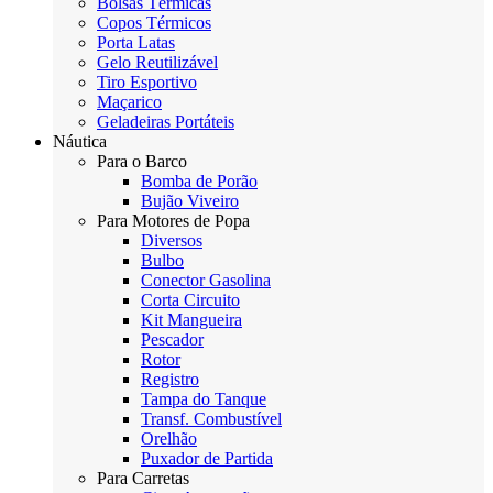
Bolsas Térmicas
Copos Térmicos
Porta Latas
Gelo Reutilizável
Tiro Esportivo
Maçarico
Geladeiras Portáteis
Náutica
Para o Barco
Bomba de Porão
Bujão Viveiro
Para Motores de Popa
Diversos
Bulbo
Conector Gasolina
Corta Circuito
Kit Mangueira
Pescador
Rotor
Registro
Tampa do Tanque
Transf. Combustível
Orelhão
Puxador de Partida
Para Carretas