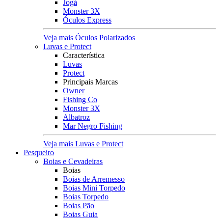
Jogá
Monster 3X
Óculos Express
Veja mais Óculos Polarizados
Luvas e Protect
Característica
Luvas
Protect
Principais Marcas
Owner
Fishing Co
Monster 3X
Albatroz
Mar Negro Fishing
Veja mais Luvas e Protect
Pesqueiro
Boias e Cevadeiras
Boias
Boias de Arremesso
Boias Mini Torpedo
Boias Torpedo
Boias Pão
Boias Guia