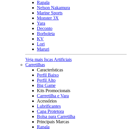
Rapala
Nelson Nakamura
Marine Sports
Monster 3X
Yara
Deconto
Borboleta
KV
Lori
Maruri
Veja mais Iscas Artificiais
Carretilhas
Características
Perfil Baixo
Perfil Alto
Big Game
Kits Promocionais
Carrretilha e Vara
Acessórios
Lubrificantes
Capa Protetora
Bolsa para Carretilha
Principais Marcas
Rapala