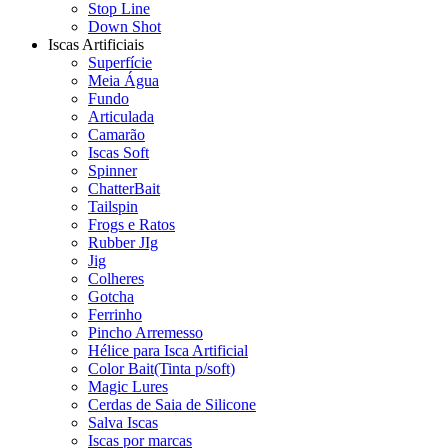
Stop Line
Down Shot
Iscas Artificiais
Superfície
Meia Água
Fundo
Articulada
Camarão
Iscas Soft
Spinner
ChatterBait
Tailspin
Frogs e Ratos
Rubber JIg
Jig
Colheres
Gotcha
Ferrinho
Pincho Arremesso
Hélice para Isca Artificial
Color Bait(Tinta p/soft)
Magic Lures
Cerdas de Saia de Silicone
Salva Iscas
Iscas por marcas