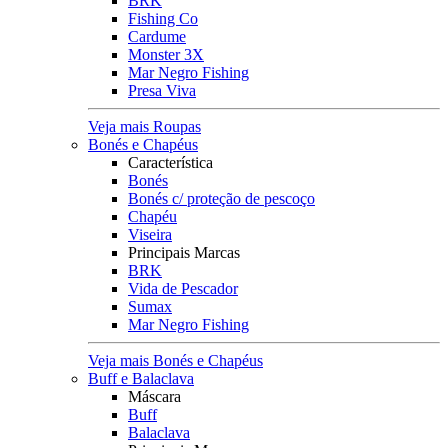
BRK
Fishing Co
Cardume
Monster 3X
Mar Negro Fishing
Presa Viva
Veja mais Roupas
Bonés e Chapéus
Característica
Bonés
Bonés c/ proteção de pescoço
Chapéu
Viseira
Principais Marcas
BRK
Vida de Pescador
Sumax
Mar Negro Fishing
Veja mais Bonés e Chapéus
Buff e Balaclava
Máscara
Buff
Balaclava