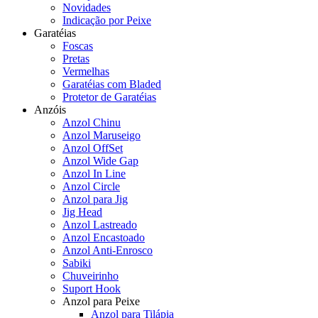
Novidades
Indicação por Peixe
Garatéias
Foscas
Pretas
Vermelhas
Garatéias com Bladed
Protetor de Garatéias
Anzóis
Anzol Chinu
Anzol Maruseigo
Anzol OffSet
Anzol Wide Gap
Anzol In Line
Anzol Circle
Anzol para Jig
Jig Head
Anzol Lastreado
Anzol Encastoado
Anzol Anti-Enrosco
Sabiki
Chuveirinho
Suport Hook
Anzol para Peixe
Anzol para Tilápia