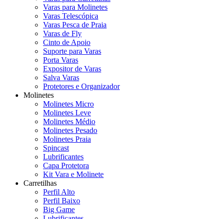
Varas para Molinetes
Varas Telescópica
Varas Pesca de Praia
Varas de Fly
Cinto de Apoio
Suporte para Varas
Porta Varas
Expositor de Varas
Salva Varas
Protetores e Organizador
Molinetes
Molinetes Micro
Molinetes Leve
Molinetes Médio
Molinetes Pesado
Molinetes Praia
Spincast
Lubrificantes
Capa Protetora
Kit Vara e Molinete
Carretilhas
Perfil Alto
Perfil Baixo
Big Game
Lubrificantes