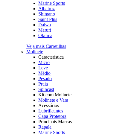
Marine Sports
Albatroz
Shimano
Saint Plus
Daiwa
Maruri
Okuma
Veja mais Carretilhas
Molinete
Característica
Micro
Leve
Médio
Pesado
Praia
Spincast
Kit com Molinete
Molinete e Vara
Acessórios
Lubrificantes
Capa Protetora
Principais Marcas
Rapala
Marine Sports