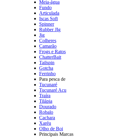
Meia-água
Fundo
Articulada
Iscas Soft
Spinner
Rubber JIg
Jig
Colheres
Camarão
Frogs e Ratos
ChatterBait
Tailspin
Gotcha
Ferrinho
Para pesca de
Tucunaré
Tucunaré Açu
Traíra
Tilápia
Dourado
Robalo
Cachara
Xaréu
Olho de Boi
Principais Marcas