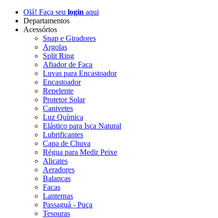
Olá! Faça seu
login
aqui
Departamentos
Acessórios
Snap e Giradores
Argolas
Split Ring
Afiador de Faca
Luvas para Encastoador
Encastoador
Repelente
Protetor Solar
Canivetes
Luz Química
Elástico para Isca Natural
Lubrificantes
Capa de Chuva
Régua para Medir Peixe
Alicates
Aeradores
Balanças
Facas
Lanternas
Passaguá - Puça
Tesouras