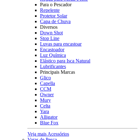
Para o Pescador
Repelente
Protetor Solar
Capa de Chuva
Diversos
Down Shot
Stop Line
Luvas para encastoar
Encastoador
Luz Química
Elástico para Isca Natural
Lubrificantes
Principais Marcas
Glico
Capella
CCM
Owner
Mury
Celta
Yara
Alligator
Blue Fox
Veja mais Acessórios
Varas de Pesca