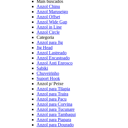
Mais buscados
Anzol Chinu
Anzol Maruseigo
Anzol Offset
Anzol Wide Gap
Anzol in Line
Anzol Circle
Categoria
Anzol para Jig
Jig Head
Anzol Lastreado
Anzol Encastoado
Anzol Anti Enrosco
Sabiki
Chuveirinho
Suport Hook
Anzol p/ Peixe
Anzol para Tilapia
Anzol para Traira
Anzol para Pacu
Anzol para Corvina
Anzol para Tucunare
Anzol para Tambaqui
Anzol para Piapara
Anzol para Dourado