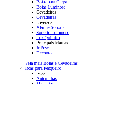
Boias para Carpa
Boias Luminosa
Cevadeiras
Cevadeiras
Diversos
Alarme Sonoro
Suporte Luminoso
Luz Quimica
Principais Marcas
Jr Pesca
Deconto
Veja mais Boias e Cevadeiras
Iscas para Pesqueiro
Iscas
Anteninhas
Miçangas
Flutuador EVA
Principais Marcas
Jr Pesca
Veja mais Iscas para Pesqueiro
Acessórios
Categoria
Anzóis