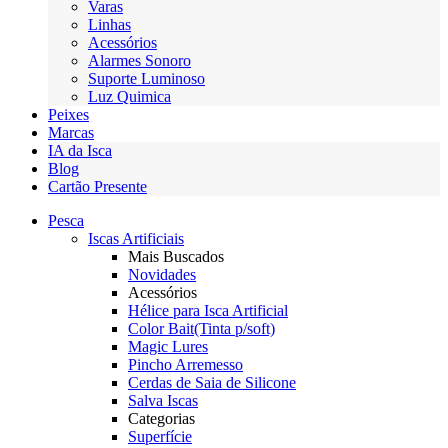
Varas
Linhas
Acessórios
Alarmes Sonoro
Suporte Luminoso
Luz Quimica
Peixes
Marcas
IA da Isca
Blog
Cartão Presente
Pesca
Iscas Artificiais
Mais Buscados
Novidades
Acessórios
Hélice para Isca Artificial
Color Bait(Tinta p/soft)
Magic Lures
Pincho Arremesso
Cerdas de Saia de Silicone
Salva Iscas
Categorias
Superfície