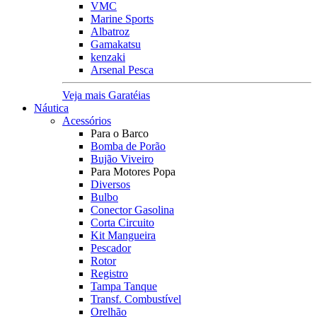
VMC
Marine Sports
Albatroz
Gamakatsu
kenzaki
Arsenal Pesca
Veja mais Garatéias
Náutica
Acessórios
Para o Barco
Bomba de Porão
Bujão Viveiro
Para Motores Popa
Diversos
Bulbo
Conector Gasolina
Corta Circuito
Kit Mangueira
Pescador
Rotor
Registro
Tampa Tanque
Transf. Combustível
Orelhão