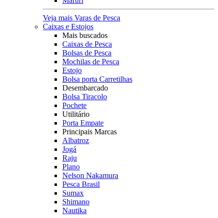
Maruri
Veja mais Varas de Pesca
Caixas e Estojos
Mais buscados
Caixas de Pesca
Bolsas de Pesca
Mochilas de Pesca
Estojo
Bolsa porta Carretilhas
Desembarcado
Bolsa Tiracolo
Pochete
Utilitário
Porta Empate
Principais Marcas
Albatroz
Jogá
Raju
Plano
Nelson Nakamura
Pesca Brasil
Sumax
Shimano
Nautika