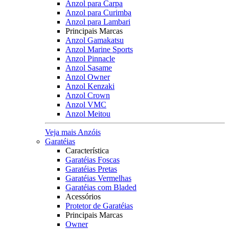
Anzol para Carpa
Anzol para Curimba
Anzol para Lambari
Principais Marcas
Anzol Gamakatsu
Anzol Marine Sports
Anzol Pinnacle
Anzol Sasame
Anzol Owner
Anzol Kenzaki
Anzol Crown
Anzol VMC
Anzol Meitou
Veja mais Anzóis
Garatéias
Característica
Garatéias Foscas
Garatéias Pretas
Garatéias Vermelhas
Garatéias com Bladed
Acessórios
Protetor de Garatéias
Principais Marcas
Owner