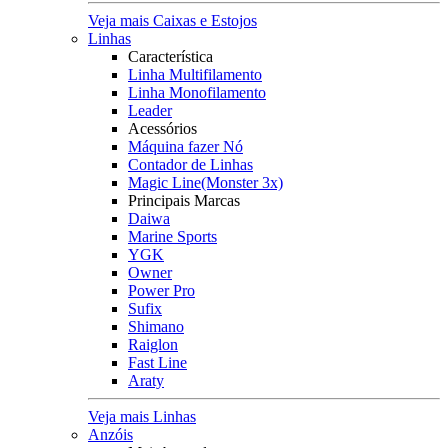
Veja mais Caixas e Estojos
Linhas
Característica
Linha Multifilamento
Linha Monofilamento
Leader
Acessórios
Máquina fazer Nó
Contador de Linhas
Magic Line(Monster 3x)
Principais Marcas
Daiwa
Marine Sports
YGK
Owner
Power Pro
Sufix
Shimano
Raiglon
Fast Line
Araty
Veja mais Linhas
Anzóis