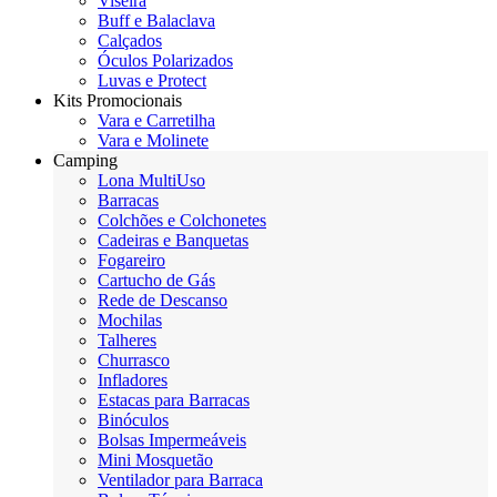
Viseira
Buff e Balaclava
Calçados
Óculos Polarizados
Luvas e Protect
Kits Promocionais
Vara e Carretilha
Vara e Molinete
Camping
Lona MultiUso
Barracas
Colchões e Colchonetes
Cadeiras e Banquetas
Fogareiro
Cartucho de Gás
Rede de Descanso
Mochilas
Talheres
Churrasco
Infladores
Estacas para Barracas
Binóculos
Bolsas Impermeáveis
Mini Mosquetão
Ventilador para Barraca