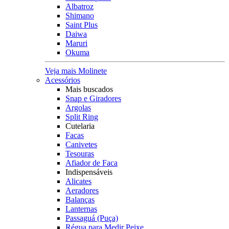
Albatroz
Shimano
Saint Plus
Daiwa
Maruri
Okuma
Veja mais Molinete
Acessórios
Mais buscados
Snap e Giradores
Argolas
Split Ring
Cutelaria
Facas
Canivetes
Tesouras
Afiador de Faca
Indispensáveis
Alicates
Aeradores
Balanças
Lanternas
Passaguá (Puça)
Régua para Medir Peixe