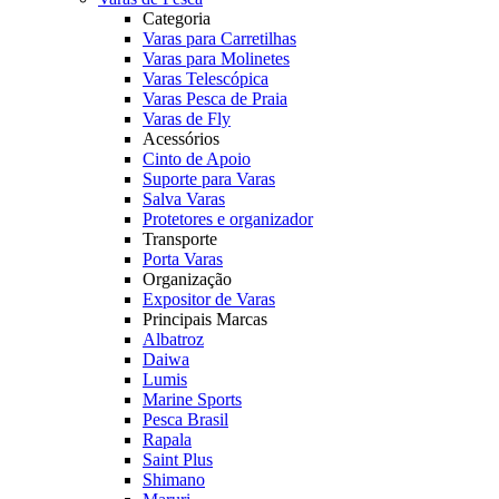
Categoria
Varas para Carretilhas
Varas para Molinetes
Varas Telescópica
Varas Pesca de Praia
Varas de Fly
Acessórios
Cinto de Apoio
Suporte para Varas
Salva Varas
Protetores e organizador
Transporte
Porta Varas
Organização
Expositor de Varas
Principais Marcas
Albatroz
Daiwa
Lumis
Marine Sports
Pesca Brasil
Rapala
Saint Plus
Shimano