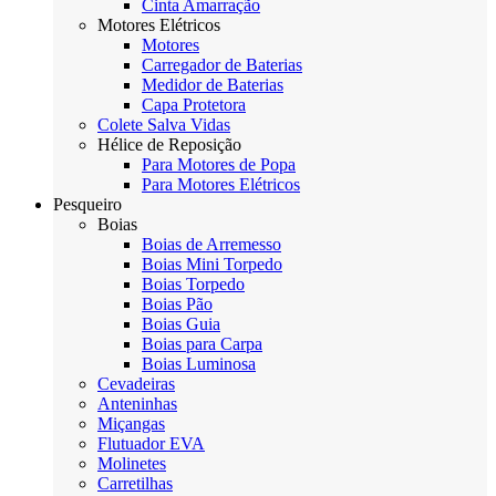
Cinta Amarração
Motores Elétricos
Motores
Carregador de Baterias
Medidor de Baterias
Capa Protetora
Colete Salva Vidas
Hélice de Reposição
Para Motores de Popa
Para Motores Elétricos
Pesqueiro
Boias
Boias de Arremesso
Boias Mini Torpedo
Boias Torpedo
Boias Pão
Boias Guia
Boias para Carpa
Boias Luminosa
Cevadeiras
Anteninhas
Miçangas
Flutuador EVA
Molinetes
Carretilhas