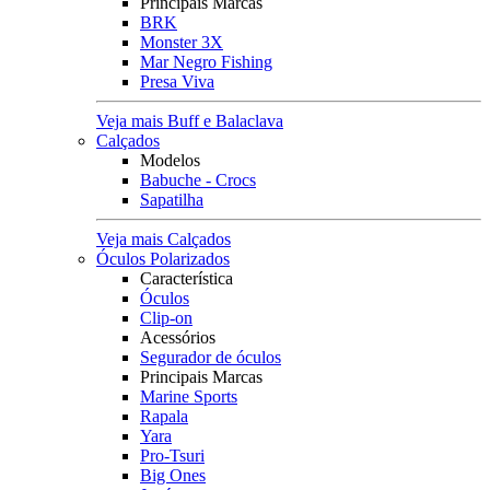
Principais Marcas
BRK
Monster 3X
Mar Negro Fishing
Presa Viva
Veja mais Buff e Balaclava
Calçados
Modelos
Babuche - Crocs
Sapatilha
Veja mais Calçados
Óculos Polarizados
Característica
Óculos
Clip-on
Acessórios
Segurador de óculos
Principais Marcas
Marine Sports
Rapala
Yara
Pro-Tsuri
Big Ones