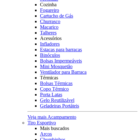
Cozinha
Fogareiro
Cartucho de Gás
Churrasco
Maçarico
Talheres
Acessórios
Infladores
Estacas para barracas
Binóculos
Bolsas Impermeáveis
Mini Mosquetão
Ventilador para Barraca
Térmicas
Bolsas Térmicas
Copo Térmico
Porta Latas
Gelo Reutilizável
Geladeiras Portáteis
Veja mais Acampamento
Tiro Esportivo
Mais buscados
Arcos
Chumbinhos