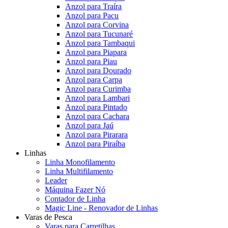
Anzol para Traíra
Anzol para Pacu
Anzol para Corvina
Anzol para Tucunaré
Anzol para Tambaqui
Anzol para Piapara
Anzol para Piau
Anzol para Dourado
Anzol para Carpa
Anzol para Curimba
Anzol para Lambari
Anzol para Pintado
Anzol para Cachara
Anzol para Jaú
Anzol para Pirarara
Anzol para Piraíba
Linhas
Linha Monofilamento
Linha Multifilamento
Leader
Máquina Fazer Nó
Contador de Linha
Magic Line - Renovador de Linhas
Varas de Pesca
Varas para Carretilhas