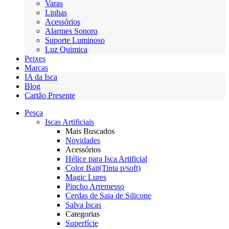
Varas
Linhas
Acessórios
Alarmes Sonoro
Suporte Luminoso
Luz Quimica
Peixes
Marcas
IA da Isca
Blog
Cartão Presente
Pesca
Iscas Artificiais
Mais Buscados
Novidades
Acessórios
Hélice para Isca Artificial
Color Bait(Tinta p/soft)
Magic Lures
Pincho Arremesso
Cerdas de Saia de Silicone
Salva Iscas
Categorias
Superfície