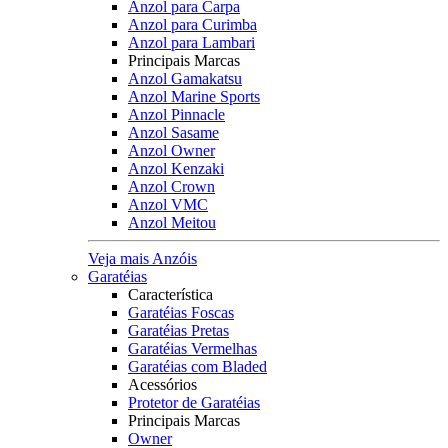
Anzol para Carpa
Anzol para Curimba
Anzol para Lambari
Principais Marcas
Anzol Gamakatsu
Anzol Marine Sports
Anzol Pinnacle
Anzol Sasame
Anzol Owner
Anzol Kenzaki
Anzol Crown
Anzol VMC
Anzol Meitou
Veja mais Anzóis
Garatéias
Característica
Garatéias Foscas
Garatéias Pretas
Garatéias Vermelhas
Garatéias com Bladed
Acessórios
Protetor de Garatéias
Principais Marcas
Owner