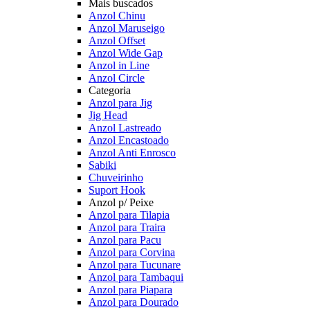
Mais buscados
Anzol Chinu
Anzol Maruseigo
Anzol Offset
Anzol Wide Gap
Anzol in Line
Anzol Circle
Categoria
Anzol para Jig
Jig Head
Anzol Lastreado
Anzol Encastoado
Anzol Anti Enrosco
Sabiki
Chuveirinho
Suport Hook
Anzol p/ Peixe
Anzol para Tilapia
Anzol para Traira
Anzol para Pacu
Anzol para Corvina
Anzol para Tucunare
Anzol para Tambaqui
Anzol para Piapara
Anzol para Dourado