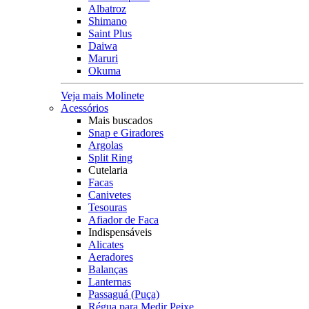
Albatroz
Shimano
Saint Plus
Daiwa
Maruri
Okuma
Veja mais Molinete
Acessórios
Mais buscados
Snap e Giradores
Argolas
Split Ring
Cutelaria
Facas
Canivetes
Tesouras
Afiador de Faca
Indispensáveis
Alicates
Aeradores
Balanças
Lanternas
Passaguá (Puça)
Régua para Medir Peixe