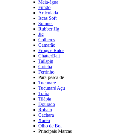
Meia-água
Fundo
Articulada
Iscas Soft
Spinner
Rubber JIg
Jig
Colheres
Camarão
Frogs e Ratos
ChatterBait
Tailspin
Gotcha
Ferrinho
Para pesca de
Tucunaré
Tucunaré Açu
Traíra
Tilápia
Dourado
Robalo
Cachara
Xaréu
Olho de Boi
Principais Marcas