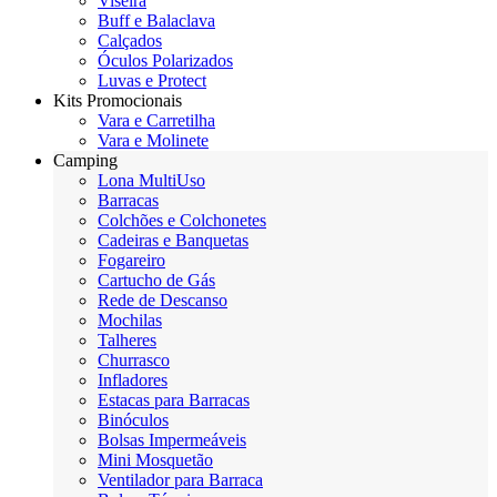
Viseira
Buff e Balaclava
Calçados
Óculos Polarizados
Luvas e Protect
Kits Promocionais
Vara e Carretilha
Vara e Molinete
Camping
Lona MultiUso
Barracas
Colchões e Colchonetes
Cadeiras e Banquetas
Fogareiro
Cartucho de Gás
Rede de Descanso
Mochilas
Talheres
Churrasco
Infladores
Estacas para Barracas
Binóculos
Bolsas Impermeáveis
Mini Mosquetão
Ventilador para Barraca