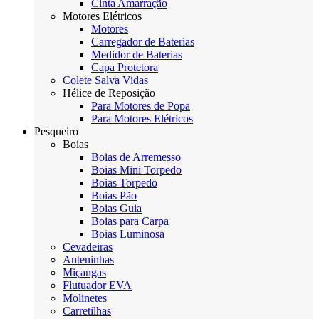
Cinta Amarração
Motores Elétricos
Motores
Carregador de Baterias
Medidor de Baterias
Capa Protetora
Colete Salva Vidas
Hélice de Reposição
Para Motores de Popa
Para Motores Elétricos
Pesqueiro
Boias
Boias de Arremesso
Boias Mini Torpedo
Boias Torpedo
Boias Pão
Boias Guia
Boias para Carpa
Boias Luminosa
Cevadeiras
Anteninhas
Miçangas
Flutuador EVA
Molinetes
Carretilhas