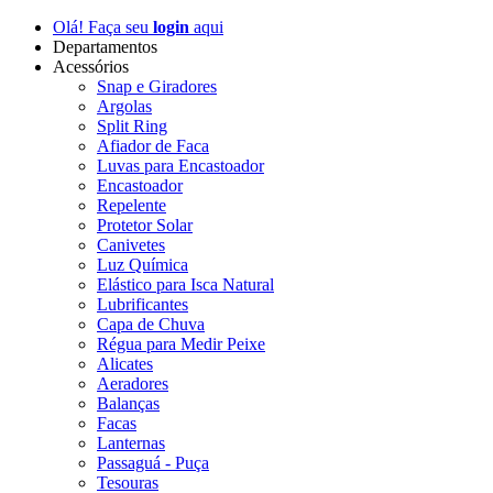
Olá! Faça seu
login
aqui
Departamentos
Acessórios
Snap e Giradores
Argolas
Split Ring
Afiador de Faca
Luvas para Encastoador
Encastoador
Repelente
Protetor Solar
Canivetes
Luz Química
Elástico para Isca Natural
Lubrificantes
Capa de Chuva
Régua para Medir Peixe
Alicates
Aeradores
Balanças
Facas
Lanternas
Passaguá - Puça
Tesouras