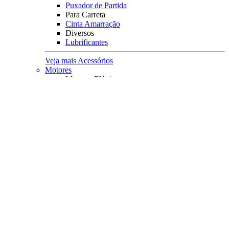
Puxador de Partida
Para Carreta
Cinta Amarração
Diversos
Lubrificantes
Veja mais Acessórios
Motores
Motores Elétricos
Manche
Diversos
Carregador de baterias
Medidor de baterias
Capa Protetora
Principais Marcas
Minn Kota
Veja mais Motores
Coletes Salva Vidas
Mais Buscados
Coletes
Coletes Homologados
Coletes em Neoprene
Principais Marcas
Raju