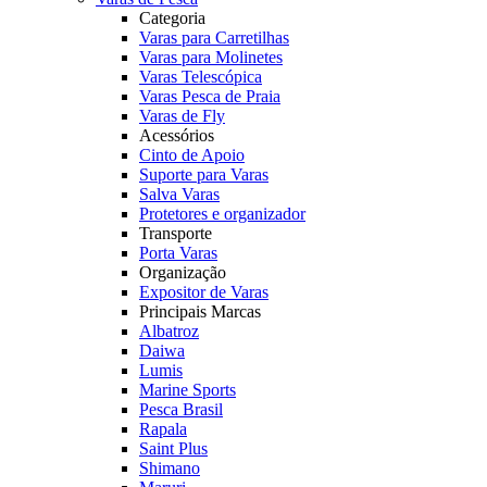
Categoria
Varas para Carretilhas
Varas para Molinetes
Varas Telescópica
Varas Pesca de Praia
Varas de Fly
Acessórios
Cinto de Apoio
Suporte para Varas
Salva Varas
Protetores e organizador
Transporte
Porta Varas
Organização
Expositor de Varas
Principais Marcas
Albatroz
Daiwa
Lumis
Marine Sports
Pesca Brasil
Rapala
Saint Plus
Shimano