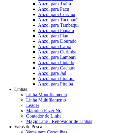
Anzol para Traíra
Anzol para Pacu
Anzol para Corvina
Anzol para Tucunaré
Anzol para Tambaqui
Anzol para Piapara
Anzol para Piau
Anzol para Dourado
Anzol para Carpa
Anzol para Curimba
Anzol para Lambari
Anzol para Pintado
Anzol para Cachara
Anzol para Jaú
Anzol para Pirarara
Anzol para Piraíba
Linhas
Linha Monofilamento
Linha Multifilamento
Leader
Máquina Fazer Nó
Contador de Linha
Magic Line - Renovador de Linhas
Varas de Pesca
Varas para Carretilhas