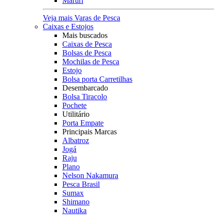
Maruri
Veja mais Varas de Pesca
Caixas e Estojos
Mais buscados
Caixas de Pesca
Bolsas de Pesca
Mochilas de Pesca
Estojo
Bolsa porta Carretilhas
Desembarcado
Bolsa Tiracolo
Pochete
Utilitário
Porta Empate
Principais Marcas
Albatroz
Jogá
Raju
Plano
Nelson Nakamura
Pesca Brasil
Sumax
Shimano
Nautika