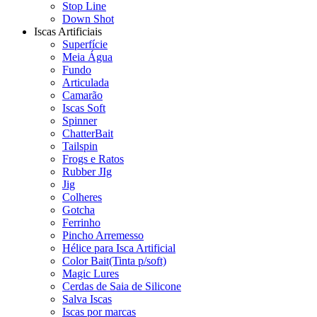
Stop Line
Down Shot
Iscas Artificiais
Superfície
Meia Água
Fundo
Articulada
Camarão
Iscas Soft
Spinner
ChatterBait
Tailspin
Frogs e Ratos
Rubber JIg
Jig
Colheres
Gotcha
Ferrinho
Pincho Arremesso
Hélice para Isca Artificial
Color Bait(Tinta p/soft)
Magic Lures
Cerdas de Saia de Silicone
Salva Iscas
Iscas por marcas