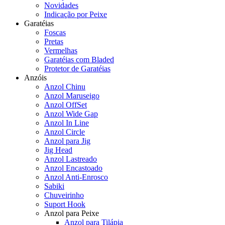
Novidades
Indicação por Peixe
Garatéias
Foscas
Pretas
Vermelhas
Garatéias com Bladed
Protetor de Garatéias
Anzóis
Anzol Chinu
Anzol Maruseigo
Anzol OffSet
Anzol Wide Gap
Anzol In Line
Anzol Circle
Anzol para Jig
Jig Head
Anzol Lastreado
Anzol Encastoado
Anzol Anti-Enrosco
Sabiki
Chuveirinho
Suport Hook
Anzol para Peixe
Anzol para Tilápia