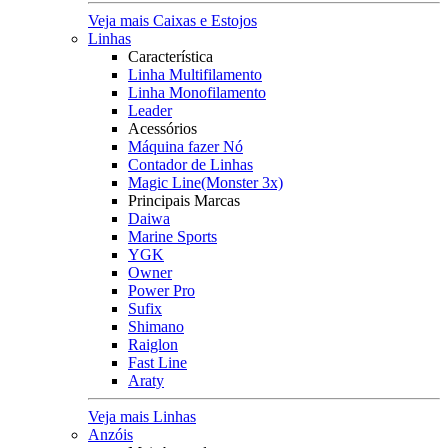
Veja mais Caixas e Estojos
Linhas
Característica
Linha Multifilamento
Linha Monofilamento
Leader
Acessórios
Máquina fazer Nó
Contador de Linhas
Magic Line(Monster 3x)
Principais Marcas
Daiwa
Marine Sports
YGK
Owner
Power Pro
Sufix
Shimano
Raiglon
Fast Line
Araty
Veja mais Linhas
Anzóis