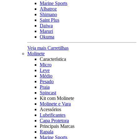
Marine Sports
Albatroz
Shimano
Saint Plus
Daiwa
Maruri
Okuma
Veja mais Carretilhas
Molinete
Característica
Micro
Leve
Médio
Pesado
Praia
Spincast
Kit com Molinete
Molinete e Vara
Acessórios
Lubrificantes
Capa Protetora
Principais Marcas
Rapala
Marine Sports