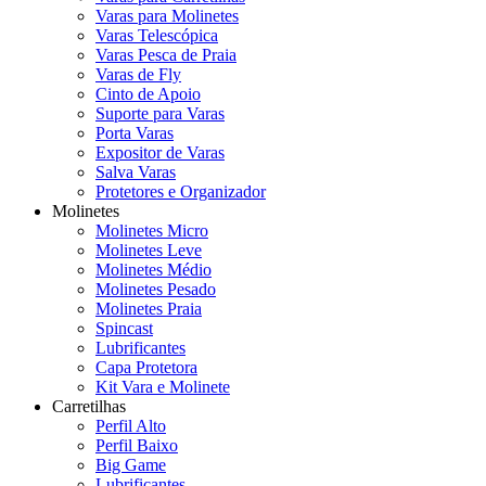
Varas para Molinetes
Varas Telescópica
Varas Pesca de Praia
Varas de Fly
Cinto de Apoio
Suporte para Varas
Porta Varas
Expositor de Varas
Salva Varas
Protetores e Organizador
Molinetes
Molinetes Micro
Molinetes Leve
Molinetes Médio
Molinetes Pesado
Molinetes Praia
Spincast
Lubrificantes
Capa Protetora
Kit Vara e Molinete
Carretilhas
Perfil Alto
Perfil Baixo
Big Game
Lubrificantes