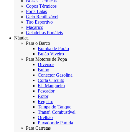
Bolsas Térmicas
Copos Térmicos
Porta Latas
Gelo Reutilizável
Tiro Esportivo
Maçarico
Geladeiras Portáteis
Náutica
Para o Barco
Bomba de Porão
Bujão Viveiro
Para Motores de Popa
Diversos
Bulbo
Conector Gasolina
Corta Circuito
Kit Mangueira
Pescador
Rotor
Registro
Tampa do Tanque
Transf. Combustível
Orelhão
Puxador de Partida
Para Carretas