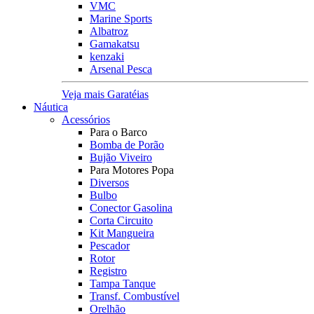
VMC
Marine Sports
Albatroz
Gamakatsu
kenzaki
Arsenal Pesca
Veja mais Garatéias
Náutica
Acessórios
Para o Barco
Bomba de Porão
Bujão Viveiro
Para Motores Popa
Diversos
Bulbo
Conector Gasolina
Corta Circuito
Kit Mangueira
Pescador
Rotor
Registro
Tampa Tanque
Transf. Combustível
Orelhão