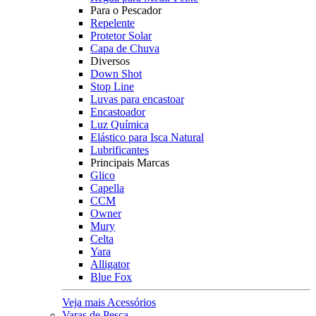
Para o Pescador
Repelente
Protetor Solar
Capa de Chuva
Diversos
Down Shot
Stop Line
Luvas para encastoar
Encastoador
Luz Química
Elástico para Isca Natural
Lubrificantes
Principais Marcas
Glico
Capella
CCM
Owner
Mury
Celta
Yara
Alligator
Blue Fox
Veja mais Acessórios
Varas de Pesca