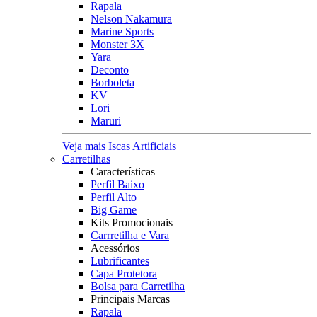
Rapala
Nelson Nakamura
Marine Sports
Monster 3X
Yara
Deconto
Borboleta
KV
Lori
Maruri
Veja mais Iscas Artificiais
Carretilhas
Características
Perfil Baixo
Perfil Alto
Big Game
Kits Promocionais
Carrretilha e Vara
Acessórios
Lubrificantes
Capa Protetora
Bolsa para Carretilha
Principais Marcas
Rapala