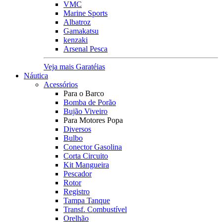
VMC
Marine Sports
Albatroz
Gamakatsu
kenzaki
Arsenal Pesca
Veja mais Garatéias
Náutica
Acessórios
Para o Barco
Bomba de Porão
Bujão Viveiro
Para Motores Popa
Diversos
Bulbo
Conector Gasolina
Corta Circuito
Kit Mangueira
Pescador
Rotor
Registro
Tampa Tanque
Transf. Combustível
Orelhão