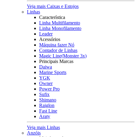
Veja mais Caixas e Estojos
Linhas
Característica
Linha Multifilamento
Linha Monofilamento
Leader
Acessórios
Máquina fazer Nó
Contador de Linhas
Magic Line(Monster 3x)
Principais Marcas
Daiwa
Marine Sports
YGK
Owner
Power Pro
Sufix
Shimano
Raiglon
Fast Line
Araty
Veja mais Linhas
Anzóis