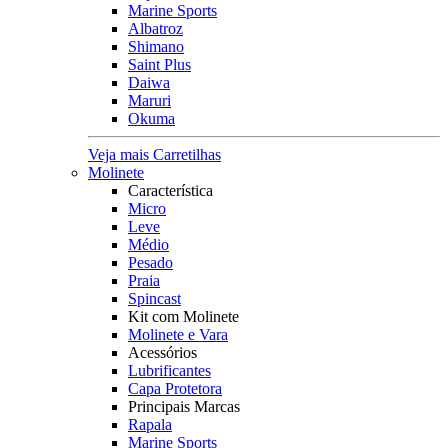
Marine Sports
Albatroz
Shimano
Saint Plus
Daiwa
Maruri
Okuma
Veja mais Carretilhas
Molinete
Característica
Micro
Leve
Médio
Pesado
Praia
Spincast
Kit com Molinete
Molinete e Vara
Acessórios
Lubrificantes
Capa Protetora
Principais Marcas
Rapala
Marine Sports