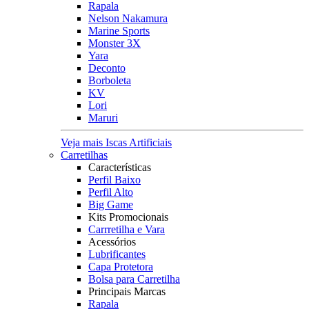
Rapala
Nelson Nakamura
Marine Sports
Monster 3X
Yara
Deconto
Borboleta
KV
Lori
Maruri
Veja mais Iscas Artificiais
Carretilhas
Características
Perfil Baixo
Perfil Alto
Big Game
Kits Promocionais
Carrretilha e Vara
Acessórios
Lubrificantes
Capa Protetora
Bolsa para Carretilha
Principais Marcas
Rapala