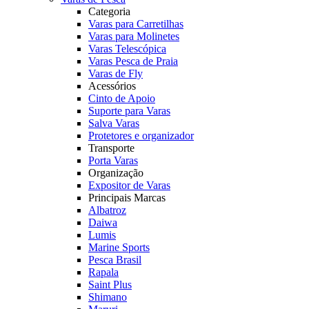
Categoria
Varas para Carretilhas
Varas para Molinetes
Varas Telescópica
Varas Pesca de Praia
Varas de Fly
Acessórios
Cinto de Apoio
Suporte para Varas
Salva Varas
Protetores e organizador
Transporte
Porta Varas
Organização
Expositor de Varas
Principais Marcas
Albatroz
Daiwa
Lumis
Marine Sports
Pesca Brasil
Rapala
Saint Plus
Shimano