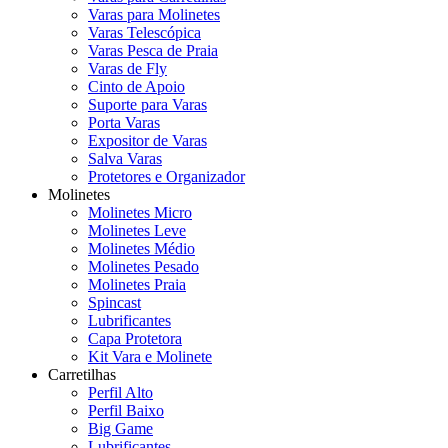
Varas para Molinetes
Varas Telescópica
Varas Pesca de Praia
Varas de Fly
Cinto de Apoio
Suporte para Varas
Porta Varas
Expositor de Varas
Salva Varas
Protetores e Organizador
Molinetes
Molinetes Micro
Molinetes Leve
Molinetes Médio
Molinetes Pesado
Molinetes Praia
Spincast
Lubrificantes
Capa Protetora
Kit Vara e Molinete
Carretilhas
Perfil Alto
Perfil Baixo
Big Game
Lubrificantes