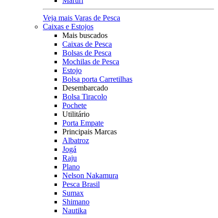
Maruri
Veja mais Varas de Pesca
Caixas e Estojos
Mais buscados
Caixas de Pesca
Bolsas de Pesca
Mochilas de Pesca
Estojo
Bolsa porta Carretilhas
Desembarcado
Bolsa Tiracolo
Pochete
Utilitário
Porta Empate
Principais Marcas
Albatroz
Jogá
Raju
Plano
Nelson Nakamura
Pesca Brasil
Sumax
Shimano
Nautika