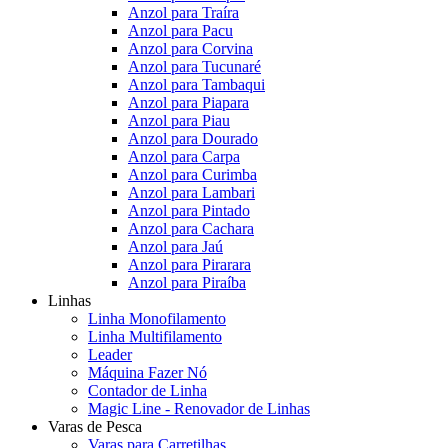
Anzol para Traíra
Anzol para Pacu
Anzol para Corvina
Anzol para Tucunaré
Anzol para Tambaqui
Anzol para Piapara
Anzol para Piau
Anzol para Dourado
Anzol para Carpa
Anzol para Curimba
Anzol para Lambari
Anzol para Pintado
Anzol para Cachara
Anzol para Jaú
Anzol para Pirarara
Anzol para Piraíba
Linhas
Linha Monofilamento
Linha Multifilamento
Leader
Máquina Fazer Nó
Contador de Linha
Magic Line - Renovador de Linhas
Varas de Pesca
Varas para Carretilhas