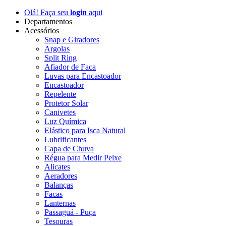
Olá! Faça seu
login
aqui
Departamentos
Acessórios
Snap e Giradores
Argolas
Split Ring
Afiador de Faca
Luvas para Encastoador
Encastoador
Repelente
Protetor Solar
Canivetes
Luz Química
Elástico para Isca Natural
Lubrificantes
Capa de Chuva
Régua para Medir Peixe
Alicates
Aeradores
Balanças
Facas
Lanternas
Passaguá - Puça
Tesouras