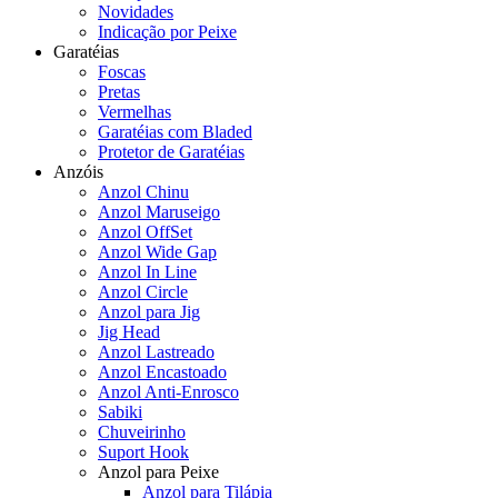
Novidades
Indicação por Peixe
Garatéias
Foscas
Pretas
Vermelhas
Garatéias com Bladed
Protetor de Garatéias
Anzóis
Anzol Chinu
Anzol Maruseigo
Anzol OffSet
Anzol Wide Gap
Anzol In Line
Anzol Circle
Anzol para Jig
Jig Head
Anzol Lastreado
Anzol Encastoado
Anzol Anti-Enrosco
Sabiki
Chuveirinho
Suport Hook
Anzol para Peixe
Anzol para Tilápia