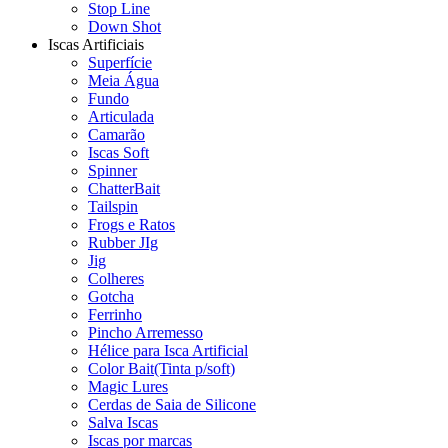
Stop Line
Down Shot
Iscas Artificiais
Superfície
Meia Água
Fundo
Articulada
Camarão
Iscas Soft
Spinner
ChatterBait
Tailspin
Frogs e Ratos
Rubber JIg
Jig
Colheres
Gotcha
Ferrinho
Pincho Arremesso
Hélice para Isca Artificial
Color Bait(Tinta p/soft)
Magic Lures
Cerdas de Saia de Silicone
Salva Iscas
Iscas por marcas