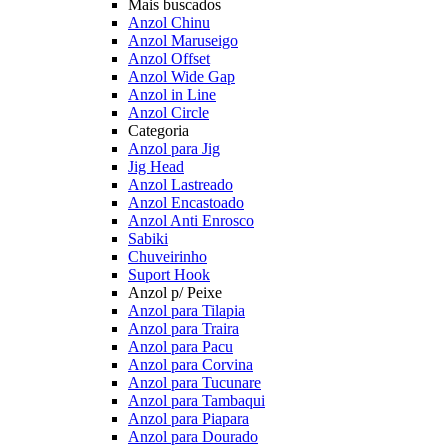
Mais buscados
Anzol Chinu
Anzol Maruseigo
Anzol Offset
Anzol Wide Gap
Anzol in Line
Anzol Circle
Categoria
Anzol para Jig
Jig Head
Anzol Lastreado
Anzol Encastoado
Anzol Anti Enrosco
Sabiki
Chuveirinho
Suport Hook
Anzol p/ Peixe
Anzol para Tilapia
Anzol para Traira
Anzol para Pacu
Anzol para Corvina
Anzol para Tucunare
Anzol para Tambaqui
Anzol para Piapara
Anzol para Dourado