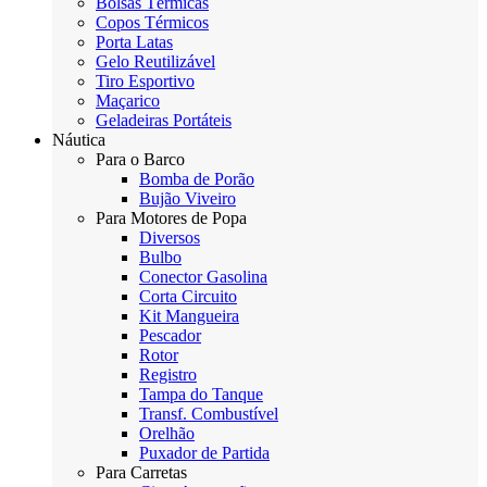
Bolsas Térmicas
Copos Térmicos
Porta Latas
Gelo Reutilizável
Tiro Esportivo
Maçarico
Geladeiras Portáteis
Náutica
Para o Barco
Bomba de Porão
Bujão Viveiro
Para Motores de Popa
Diversos
Bulbo
Conector Gasolina
Corta Circuito
Kit Mangueira
Pescador
Rotor
Registro
Tampa do Tanque
Transf. Combustível
Orelhão
Puxador de Partida
Para Carretas