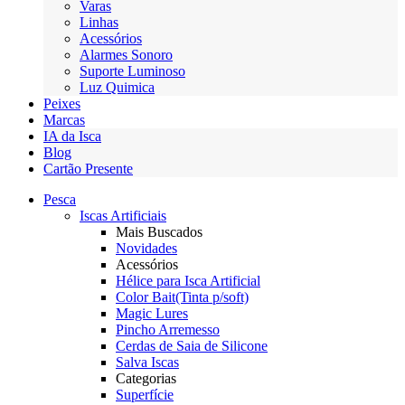
Varas
Linhas
Acessórios
Alarmes Sonoro
Suporte Luminoso
Luz Quimica
Peixes
Marcas
IA da Isca
Blog
Cartão Presente
Pesca
Iscas Artificiais
Mais Buscados
Novidades
Acessórios
Hélice para Isca Artificial
Color Bait(Tinta p/soft)
Magic Lures
Pincho Arremesso
Cerdas de Saia de Silicone
Salva Iscas
Categorias
Superfície