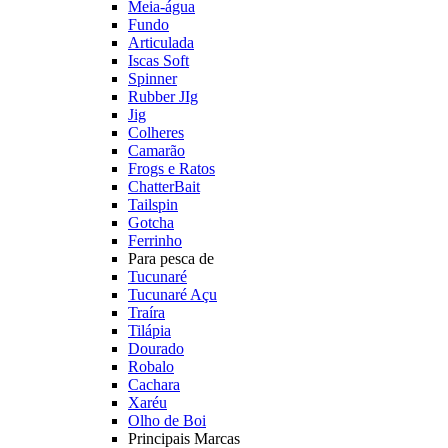
Meia-água
Fundo
Articulada
Iscas Soft
Spinner
Rubber JIg
Jig
Colheres
Camarão
Frogs e Ratos
ChatterBait
Tailspin
Gotcha
Ferrinho
Para pesca de
Tucunaré
Tucunaré Açu
Traíra
Tilápia
Dourado
Robalo
Cachara
Xaréu
Olho de Boi
Principais Marcas