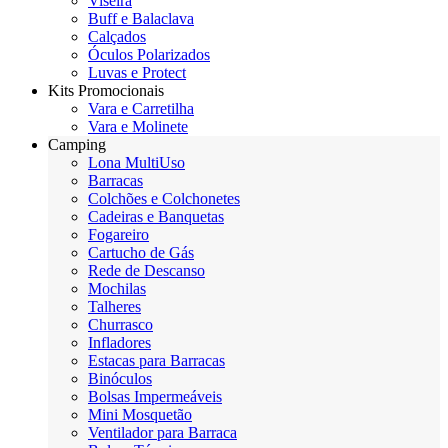
Viseira
Buff e Balaclava
Calçados
Óculos Polarizados
Luvas e Protect
Kits Promocionais
Vara e Carretilha
Vara e Molinete
Camping
Lona MultiUso
Barracas
Colchões e Colchonetes
Cadeiras e Banquetas
Fogareiro
Cartucho de Gás
Rede de Descanso
Mochilas
Talheres
Churrasco
Infladores
Estacas para Barracas
Binóculos
Bolsas Impermeáveis
Mini Mosquetão
Ventilador para Barraca