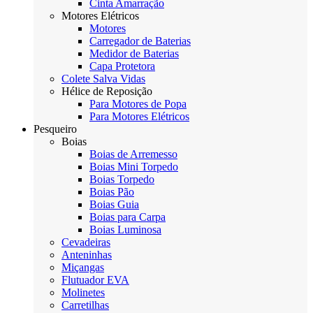
Cinta Amarração
Motores Elétricos
Motores
Carregador de Baterias
Medidor de Baterias
Capa Protetora
Colete Salva Vidas
Hélice de Reposição
Para Motores de Popa
Para Motores Elétricos
Pesqueiro
Boias
Boias de Arremesso
Boias Mini Torpedo
Boias Torpedo
Boias Pão
Boias Guia
Boias para Carpa
Boias Luminosa
Cevadeiras
Anteninhas
Miçangas
Flutuador EVA
Molinetes
Carretilhas