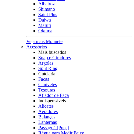
Albatroz
Shimano
Saint Plus
Daiwa
Maruri
Okuma
Veja mais Molinete
Acessórios
Mais buscados
Snap e Giradores
Argolas
Split Ring
Cutelaria
Facas
Canivetes
Tesouras
Afiador de Faca
Indispensáveis
Alicates
Aeradores
Balanças
Lanternas
Passaguá (Puça)
Régua para Medir Peixe