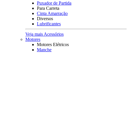
Puxador de Partida
Para Carreta
Cinta Amarração
Diversos
Lubrificantes
Veja mais Acessórios
Motores
Motores Elétricos
Manche
Diversos
Carregador de baterias
Medidor de baterias
Capa Protetora
Principais Marcas
Minn Kota
Veja mais Motores
Coletes Salva Vidas
Mais Buscados
Coletes
Coletes Homologados
Coletes em Neoprene
Principais Marcas
Raju