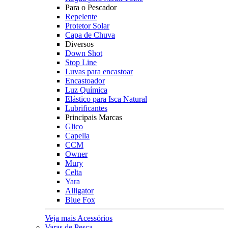
Para o Pescador
Repelente
Protetor Solar
Capa de Chuva
Diversos
Down Shot
Stop Line
Luvas para encastoar
Encastoador
Luz Química
Elástico para Isca Natural
Lubrificantes
Principais Marcas
Glico
Capella
CCM
Owner
Mury
Celta
Yara
Alligator
Blue Fox
Veja mais Acessórios
Varas de Pesca