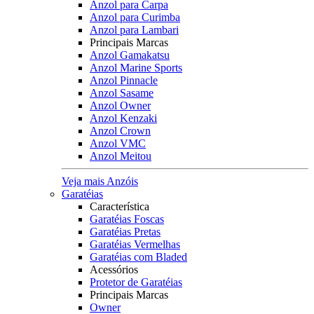
Anzol para Carpa
Anzol para Curimba
Anzol para Lambari
Principais Marcas
Anzol Gamakatsu
Anzol Marine Sports
Anzol Pinnacle
Anzol Sasame
Anzol Owner
Anzol Kenzaki
Anzol Crown
Anzol VMC
Anzol Meitou
Veja mais Anzóis
Garatéias
Característica
Garatéias Foscas
Garatéias Pretas
Garatéias Vermelhas
Garatéias com Bladed
Acessórios
Protetor de Garatéias
Principais Marcas
Owner