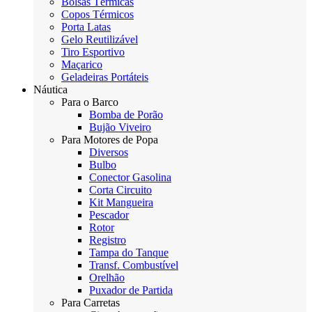
Bolsas Térmicas
Copos Térmicos
Porta Latas
Gelo Reutilizável
Tiro Esportivo
Maçarico
Geladeiras Portáteis
Náutica
Para o Barco
Bomba de Porão
Bujão Viveiro
Para Motores de Popa
Diversos
Bulbo
Conector Gasolina
Corta Circuito
Kit Mangueira
Pescador
Rotor
Registro
Tampa do Tanque
Transf. Combustível
Orelhão
Puxador de Partida
Para Carretas