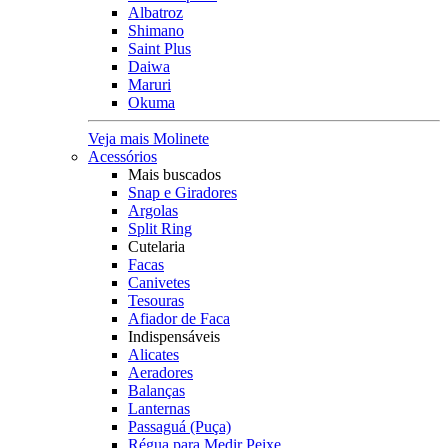
Albatroz
Shimano
Saint Plus
Daiwa
Maruri
Okuma
Veja mais Molinete
Acessórios
Mais buscados
Snap e Giradores
Argolas
Split Ring
Cutelaria
Facas
Canivetes
Tesouras
Afiador de Faca
Indispensáveis
Alicates
Aeradores
Balanças
Lanternas
Passaguá (Puça)
Régua para Medir Peixe