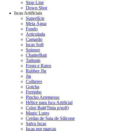
Stop Line
Down Shot
Iscas Artificiais
Superfície
Meia Água
Fundo
Articulada
Camarão
Iscas Soft
Spinner
ChatterBait
Tailspin
Frogs e Ratos
Rubber JIg
Jig
Colheres
Gotcha
Ferrinho
Pincho Arremesso
Hélice para Isca Artificial
Color Bait(Tinta p/soft)
Magic Lures
Cerdas de Saia de Silicone
Salva Iscas
Iscas por marcas