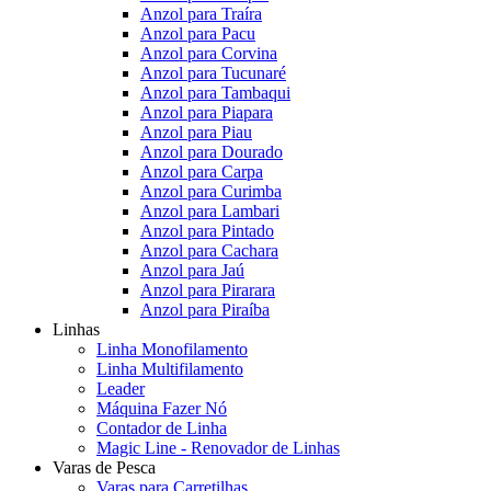
Anzol para Traíra
Anzol para Pacu
Anzol para Corvina
Anzol para Tucunaré
Anzol para Tambaqui
Anzol para Piapara
Anzol para Piau
Anzol para Dourado
Anzol para Carpa
Anzol para Curimba
Anzol para Lambari
Anzol para Pintado
Anzol para Cachara
Anzol para Jaú
Anzol para Pirarara
Anzol para Piraíba
Linhas
Linha Monofilamento
Linha Multifilamento
Leader
Máquina Fazer Nó
Contador de Linha
Magic Line - Renovador de Linhas
Varas de Pesca
Varas para Carretilhas