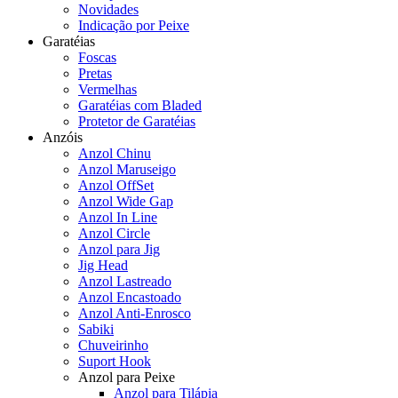
Novidades
Indicação por Peixe
Garatéias
Foscas
Pretas
Vermelhas
Garatéias com Bladed
Protetor de Garatéias
Anzóis
Anzol Chinu
Anzol Maruseigo
Anzol OffSet
Anzol Wide Gap
Anzol In Line
Anzol Circle
Anzol para Jig
Jig Head
Anzol Lastreado
Anzol Encastoado
Anzol Anti-Enrosco
Sabiki
Chuveirinho
Suport Hook
Anzol para Peixe
Anzol para Tilápia