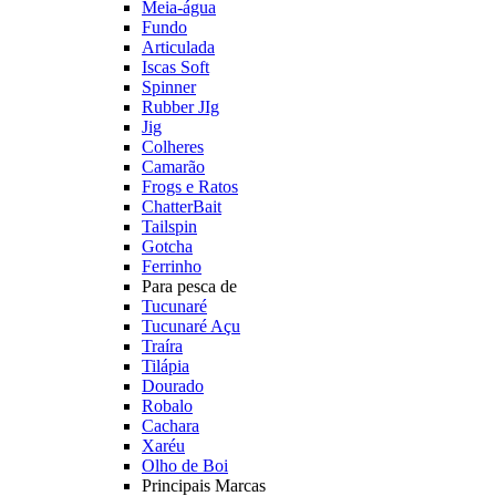
Meia-água
Fundo
Articulada
Iscas Soft
Spinner
Rubber JIg
Jig
Colheres
Camarão
Frogs e Ratos
ChatterBait
Tailspin
Gotcha
Ferrinho
Para pesca de
Tucunaré
Tucunaré Açu
Traíra
Tilápia
Dourado
Robalo
Cachara
Xaréu
Olho de Boi
Principais Marcas