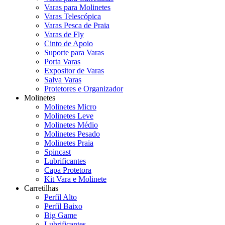
Varas para Molinetes
Varas Telescópica
Varas Pesca de Praia
Varas de Fly
Cinto de Apoio
Suporte para Varas
Porta Varas
Expositor de Varas
Salva Varas
Protetores e Organizador
Molinetes
Molinetes Micro
Molinetes Leve
Molinetes Médio
Molinetes Pesado
Molinetes Praia
Spincast
Lubrificantes
Capa Protetora
Kit Vara e Molinete
Carretilhas
Perfil Alto
Perfil Baixo
Big Game
Lubrificantes