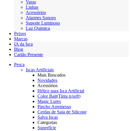
Varas
Linhas
Acessórios
Alarmes Sonoro
Suporte Luminoso
Luz Quimica
Peixes
Marcas
IA da Isca
Blog
Cartão Presente
Pesca
Iscas Artificiais
Mais Buscados
Novidades
Acessórios
Hélice para Isca Artificial
Color Bait(Tinta p/soft)
Magic Lures
Pincho Arremesso
Cerdas de Saia de Silicone
Salva Iscas
Categorias
Superfície