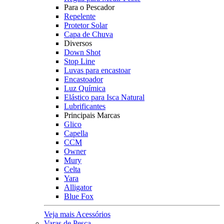
Para o Pescador
Repelente
Protetor Solar
Capa de Chuva
Diversos
Down Shot
Stop Line
Luvas para encastoar
Encastoador
Luz Química
Elástico para Isca Natural
Lubrificantes
Principais Marcas
Glico
Capella
CCM
Owner
Mury
Celta
Yara
Alligator
Blue Fox
Veja mais Acessórios
Varas de Pesca