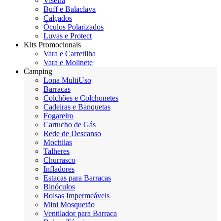
Viseira
Buff e Balaclava
Calçados
Óculos Polarizados
Luvas e Protect
Kits Promocionais
Vara e Carretilha
Vara e Molinete
Camping
Lona MultiUso
Barracas
Colchões e Colchonetes
Cadeiras e Banquetas
Fogareiro
Cartucho de Gás
Rede de Descanso
Mochilas
Talheres
Churrasco
Infladores
Estacas para Barracas
Binóculos
Bolsas Impermeáveis
Mini Mosquetão
Ventilador para Barraca