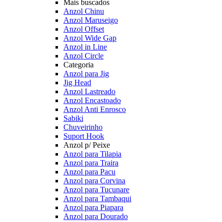
Mais buscados
Anzol Chinu
Anzol Maruseigo
Anzol Offset
Anzol Wide Gap
Anzol in Line
Anzol Circle
Categoria
Anzol para Jig
Jig Head
Anzol Lastreado
Anzol Encastoado
Anzol Anti Enrosco
Sabiki
Chuveirinho
Suport Hook
Anzol p/ Peixe
Anzol para Tilapia
Anzol para Traira
Anzol para Pacu
Anzol para Corvina
Anzol para Tucunare
Anzol para Tambaqui
Anzol para Piapara
Anzol para Dourado