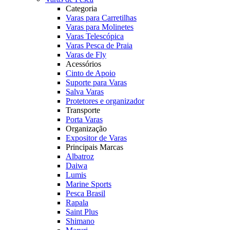
Categoria
Varas para Carretilhas
Varas para Molinetes
Varas Telescópica
Varas Pesca de Praia
Varas de Fly
Acessórios
Cinto de Apoio
Suporte para Varas
Salva Varas
Protetores e organizador
Transporte
Porta Varas
Organização
Expositor de Varas
Principais Marcas
Albatroz
Daiwa
Lumis
Marine Sports
Pesca Brasil
Rapala
Saint Plus
Shimano