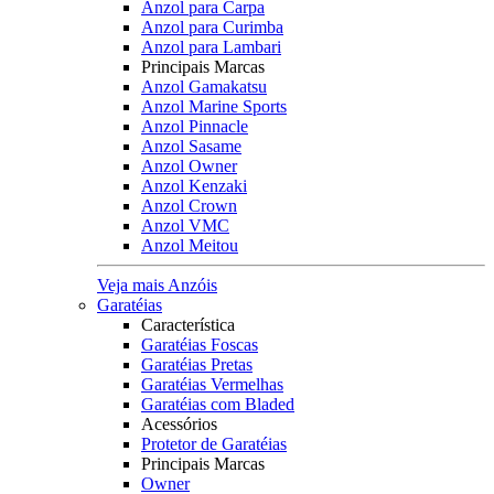
Anzol para Carpa
Anzol para Curimba
Anzol para Lambari
Principais Marcas
Anzol Gamakatsu
Anzol Marine Sports
Anzol Pinnacle
Anzol Sasame
Anzol Owner
Anzol Kenzaki
Anzol Crown
Anzol VMC
Anzol Meitou
Veja mais Anzóis
Garatéias
Característica
Garatéias Foscas
Garatéias Pretas
Garatéias Vermelhas
Garatéias com Bladed
Acessórios
Protetor de Garatéias
Principais Marcas
Owner