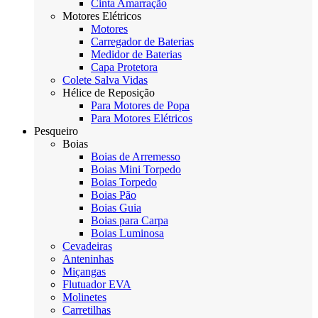
Cinta Amarração
Motores Elétricos
Motores
Carregador de Baterias
Medidor de Baterias
Capa Protetora
Colete Salva Vidas
Hélice de Reposição
Para Motores de Popa
Para Motores Elétricos
Pesqueiro
Boias
Boias de Arremesso
Boias Mini Torpedo
Boias Torpedo
Boias Pão
Boias Guia
Boias para Carpa
Boias Luminosa
Cevadeiras
Anteninhas
Miçangas
Flutuador EVA
Molinetes
Carretilhas