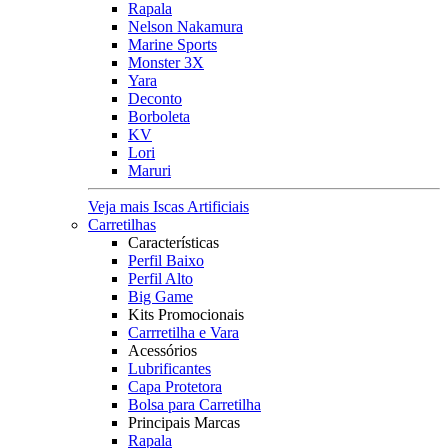
Rapala
Nelson Nakamura
Marine Sports
Monster 3X
Yara
Deconto
Borboleta
KV
Lori
Maruri
Veja mais Iscas Artificiais
Carretilhas
Características
Perfil Baixo
Perfil Alto
Big Game
Kits Promocionais
Carrretilha e Vara
Acessórios
Lubrificantes
Capa Protetora
Bolsa para Carretilha
Principais Marcas
Rapala