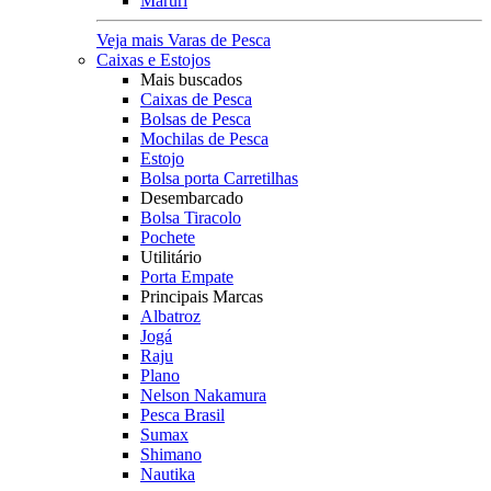
Maruri
Veja mais Varas de Pesca
Caixas e Estojos
Mais buscados
Caixas de Pesca
Bolsas de Pesca
Mochilas de Pesca
Estojo
Bolsa porta Carretilhas
Desembarcado
Bolsa Tiracolo
Pochete
Utilitário
Porta Empate
Principais Marcas
Albatroz
Jogá
Raju
Plano
Nelson Nakamura
Pesca Brasil
Sumax
Shimano
Nautika