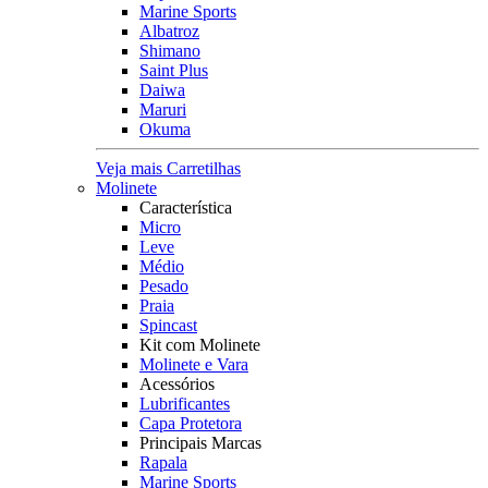
Marine Sports
Albatroz
Shimano
Saint Plus
Daiwa
Maruri
Okuma
Veja mais Carretilhas
Molinete
Característica
Micro
Leve
Médio
Pesado
Praia
Spincast
Kit com Molinete
Molinete e Vara
Acessórios
Lubrificantes
Capa Protetora
Principais Marcas
Rapala
Marine Sports