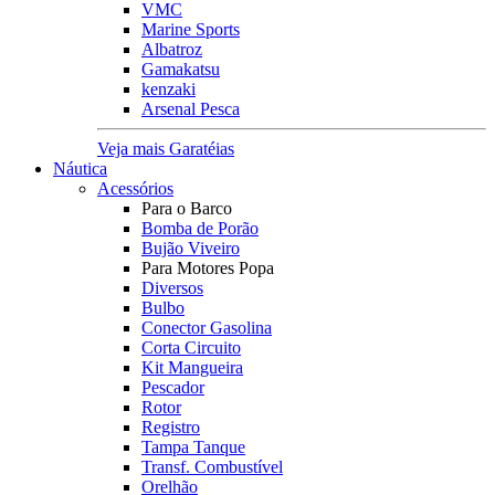
VMC
Marine Sports
Albatroz
Gamakatsu
kenzaki
Arsenal Pesca
Veja mais Garatéias
Náutica
Acessórios
Para o Barco
Bomba de Porão
Bujão Viveiro
Para Motores Popa
Diversos
Bulbo
Conector Gasolina
Corta Circuito
Kit Mangueira
Pescador
Rotor
Registro
Tampa Tanque
Transf. Combustível
Orelhão