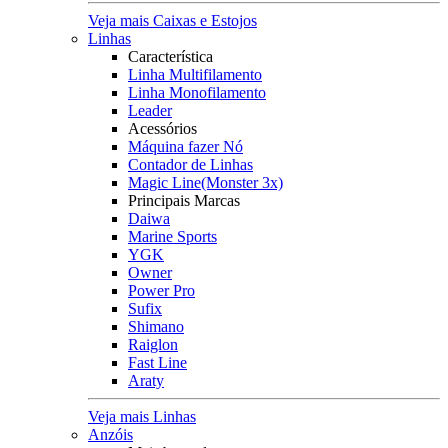
Veja mais Caixas e Estojos
Linhas
Característica
Linha Multifilamento
Linha Monofilamento
Leader
Acessórios
Máquina fazer Nó
Contador de Linhas
Magic Line(Monster 3x)
Principais Marcas
Daiwa
Marine Sports
YGK
Owner
Power Pro
Sufix
Shimano
Raiglon
Fast Line
Araty
Veja mais Linhas
Anzóis