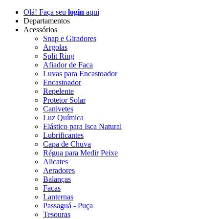
Olá! Faça seu
login
aqui
Departamentos
Acessórios
Snap e Giradores
Argolas
Split Ring
Afiador de Faca
Luvas para Encastoador
Encastoador
Repelente
Protetor Solar
Canivetes
Luz Química
Elástico para Isca Natural
Lubrificantes
Capa de Chuva
Régua para Medir Peixe
Alicates
Aeradores
Balanças
Facas
Lanternas
Passaguá - Puça
Tesouras