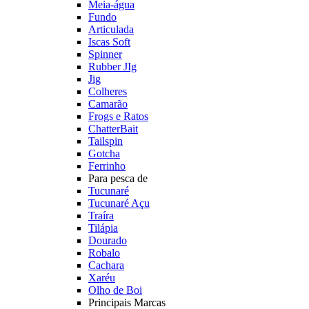
Meia-água
Fundo
Articulada
Iscas Soft
Spinner
Rubber JIg
Jig
Colheres
Camarão
Frogs e Ratos
ChatterBait
Tailspin
Gotcha
Ferrinho
Para pesca de
Tucunaré
Tucunaré Açu
Traíra
Tilápia
Dourado
Robalo
Cachara
Xaréu
Olho de Boi
Principais Marcas