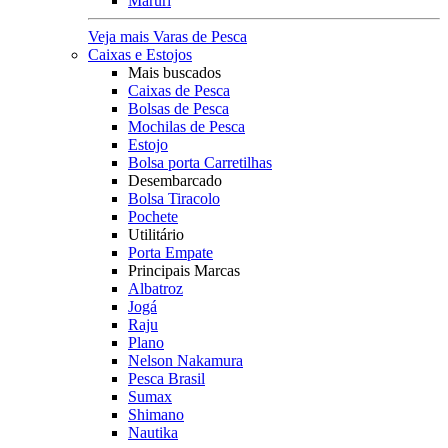
Maruri
Veja mais Varas de Pesca
Caixas e Estojos
Mais buscados
Caixas de Pesca
Bolsas de Pesca
Mochilas de Pesca
Estojo
Bolsa porta Carretilhas
Desembarcado
Bolsa Tiracolo
Pochete
Utilitário
Porta Empate
Principais Marcas
Albatroz
Jogá
Raju
Plano
Nelson Nakamura
Pesca Brasil
Sumax
Shimano
Nautika