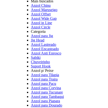
Mais buscados
Anzol Chinu
Anzol Maruseigo
Anzol Offset
Anzol Wide Gap
Anzol in Line
Anzol Circle
Categoria
Anzol para Jig
Jig Head
Anzol Lastreado
Anzol Encastoado
Anzol Anti Enrosco
Sabiki
Chuveirinho
Suport Hook
Anzol p/ Peixe
Anzol para Tilapia
Anzol para Traira
Anzol para Pacu
Anzol para Corvina
Anzol para Tucunare
Anzol para Tambaqui
Anzol para Piapara
Anzol para Dourado