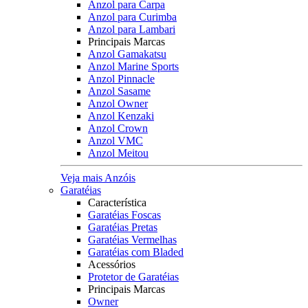
Anzol para Carpa
Anzol para Curimba
Anzol para Lambari
Principais Marcas
Anzol Gamakatsu
Anzol Marine Sports
Anzol Pinnacle
Anzol Sasame
Anzol Owner
Anzol Kenzaki
Anzol Crown
Anzol VMC
Anzol Meitou
Veja mais Anzóis
Garatéias
Característica
Garatéias Foscas
Garatéias Pretas
Garatéias Vermelhas
Garatéias com Bladed
Acessórios
Protetor de Garatéias
Principais Marcas
Owner