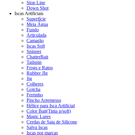
Stop Line
Down Shot
Iscas Artificiais
Superfície
Meia Água
Fundo
Articulada
Camarão
Iscas Soft
Spinner
ChatterBait
Tailspin
Frogs e Ratos
Rubber JIg
Jig
Colheres
Gotcha
Ferrinho
Pincho Arremesso
Hélice para Isca Artificial
Color Bait(Tinta p/soft)
Magic Lures
Cerdas de Saia de Silicone
Salva Iscas
Iscas por marcas