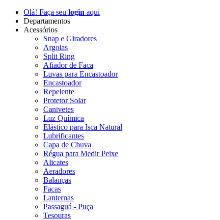
Olá! Faça seu
login
aqui
Departamentos
Acessórios
Snap e Giradores
Argolas
Split Ring
Afiador de Faca
Luvas para Encastoador
Encastoador
Repelente
Protetor Solar
Canivetes
Luz Química
Elástico para Isca Natural
Lubrificantes
Capa de Chuva
Régua para Medir Peixe
Alicates
Aeradores
Balanças
Facas
Lanternas
Passaguá - Puça
Tesouras