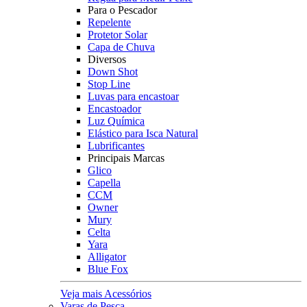
Para o Pescador
Repelente
Protetor Solar
Capa de Chuva
Diversos
Down Shot
Stop Line
Luvas para encastoar
Encastoador
Luz Química
Elástico para Isca Natural
Lubrificantes
Principais Marcas
Glico
Capella
CCM
Owner
Mury
Celta
Yara
Alligator
Blue Fox
Veja mais Acessórios
Varas de Pesca