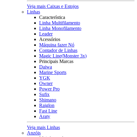
Veja mais Caixas e Estojos
Linhas
Característica
Linha Multifilamento
Linha Monofilamento
Leader
Acessórios
Máquina fazer Nó
Contador de Linhas
Magic Line(Monster 3x)
Principais Marcas
Daiwa
Marine Sports
YGK
Owner
Power Pro
Sufix
Shimano
Raiglon
Fast Line
Araty
Veja mais Linhas
Anzóis