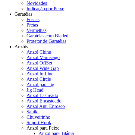
Novidades
Indicação por Peixe
Garatéias
Foscas
Pretas
Vermelhas
Garatéias com Bladed
Protetor de Garatéias
Anzóis
Anzol Chinu
Anzol Maruseigo
Anzol OffSet
Anzol Wide Gap
Anzol In Line
Anzol Circle
Anzol para Jig
Jig Head
Anzol Lastreado
Anzol Encastoado
Anzol Anti-Enrosco
Sabiki
Chuveirinho
Suport Hook
Anzol para Peixe
Anzol para Tilápia