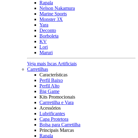
Rapala
Nelson Nakamura
Marine Sports
Monster 3X
Yara
Deconto
Borboleta
KV
Lori
Maruri
Veja mais Iscas Artificiais
Carretilhas
Características
Perfil Baixo
Perfil Alto
Big Game
Kits Promocionais
Carrretilha e Vara
Acessórios
Lubrificantes
Capa Protetora
Bolsa para Carretilha
Principais Marcas
Rapala