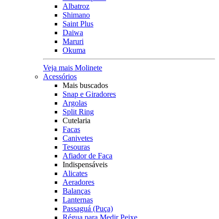
Albatroz
Shimano
Saint Plus
Daiwa
Maruri
Okuma
Veja mais Molinete
Acessórios
Mais buscados
Snap e Giradores
Argolas
Split Ring
Cutelaria
Facas
Canivetes
Tesouras
Afiador de Faca
Indispensáveis
Alicates
Aeradores
Balanças
Lanternas
Passaguá (Puça)
Régua para Medir Peixe