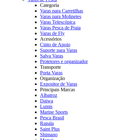
Categoria
Varas para Carretilhas
Varas para Molinetes
Varas Telescópica
Varas Pesca de Praia
Varas de Fly
Acessórios
Cinto de Apoio
Suporte para Varas
Salva Varas
Protetores e organizador
Transporte
Porta Varas
Organização
Expositor de Varas
Principais Marcas
Albatroz
Daiwa
Lumis
Marine Sports
Pesca Brasil
Rapala
Saint Plus
Shimano