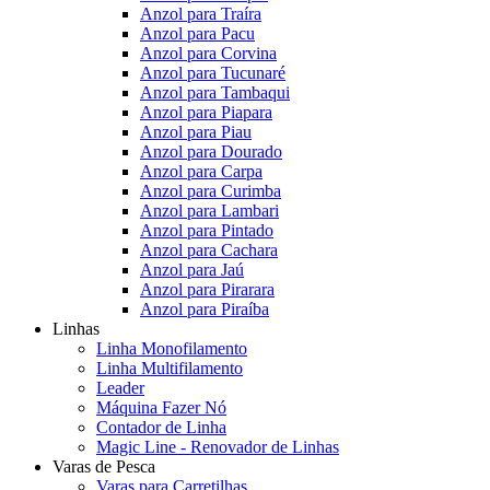
Anzol para Traíra
Anzol para Pacu
Anzol para Corvina
Anzol para Tucunaré
Anzol para Tambaqui
Anzol para Piapara
Anzol para Piau
Anzol para Dourado
Anzol para Carpa
Anzol para Curimba
Anzol para Lambari
Anzol para Pintado
Anzol para Cachara
Anzol para Jaú
Anzol para Pirarara
Anzol para Piraíba
Linhas
Linha Monofilamento
Linha Multifilamento
Leader
Máquina Fazer Nó
Contador de Linha
Magic Line - Renovador de Linhas
Varas de Pesca
Varas para Carretilhas