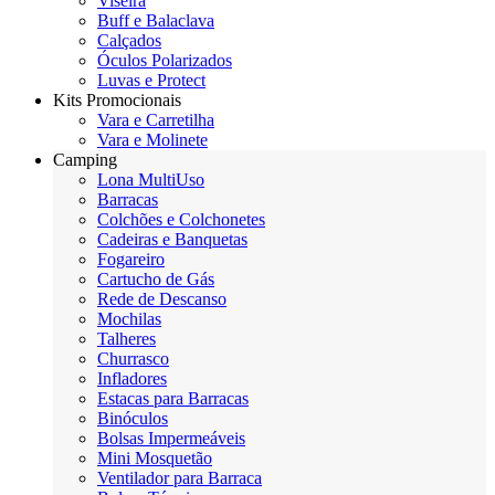
Viseira
Buff e Balaclava
Calçados
Óculos Polarizados
Luvas e Protect
Kits Promocionais
Vara e Carretilha
Vara e Molinete
Camping
Lona MultiUso
Barracas
Colchões e Colchonetes
Cadeiras e Banquetas
Fogareiro
Cartucho de Gás
Rede de Descanso
Mochilas
Talheres
Churrasco
Infladores
Estacas para Barracas
Binóculos
Bolsas Impermeáveis
Mini Mosquetão
Ventilador para Barraca