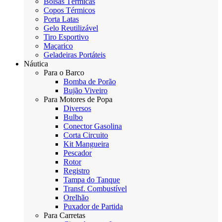
Bolsas Térmicas
Copos Térmicos
Porta Latas
Gelo Reutilizável
Tiro Esportivo
Maçarico
Geladeiras Portáteis
Náutica
Para o Barco
Bomba de Porão
Bujão Viveiro
Para Motores de Popa
Diversos
Bulbo
Conector Gasolina
Corta Circuito
Kit Mangueira
Pescador
Rotor
Registro
Tampa do Tanque
Transf. Combustível
Orelhão
Puxador de Partida
Para Carretas