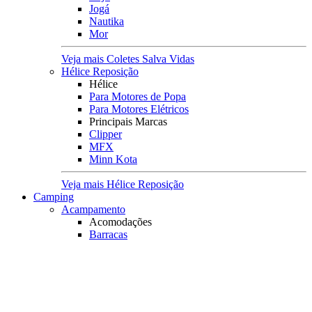
Jogá
Nautika
Mor
Veja mais Coletes Salva Vidas
Hélice Reposição
Hélice
Para Motores de Popa
Para Motores Elétricos
Principais Marcas
Clipper
MFX
Minn Kota
Veja mais Hélice Reposição
Camping
Acampamento
Acomodações
Barracas
Colchões e Colchonetes
Cadeiras e Banquetas
Lona Multiuso
Rede de Descanso
Viagens
Mochilas