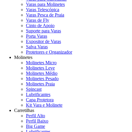
Varas para Molinetes
Varas Telescópica
Varas Pesca de Praia
Varas de Fly
Cinto de Apoio
Suporte para Varas
Porta Varas
Expositor de Varas
Salva Varas
Protetores e Organizador
Molinetes
Molinetes Micro
Molinetes Leve
Molinetes Médio
Molinetes Pesado
Molinetes Praia
Spincast
Lubrificantes
Capa Protetora
Kit Vara e Molinete
Carretilhas
Perfil Alto
Perfil Baixo
Big Game
Lubrificantes