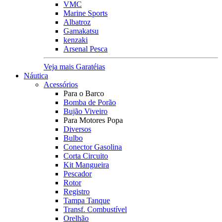
VMC
Marine Sports
Albatroz
Gamakatsu
kenzaki
Arsenal Pesca
Veja mais Garatéias
Náutica
Acessórios
Para o Barco
Bomba de Porão
Bujão Viveiro
Para Motores Popa
Diversos
Bulbo
Conector Gasolina
Corta Circuito
Kit Mangueira
Pescador
Rotor
Registro
Tampa Tanque
Transf. Combustível
Orelhão