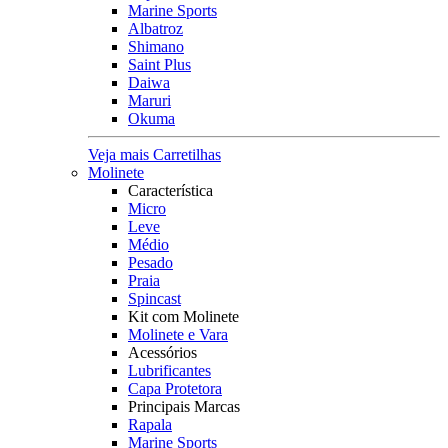
Marine Sports
Albatroz
Shimano
Saint Plus
Daiwa
Maruri
Okuma
Veja mais Carretilhas
Molinete
Característica
Micro
Leve
Médio
Pesado
Praia
Spincast
Kit com Molinete
Molinete e Vara
Acessórios
Lubrificantes
Capa Protetora
Principais Marcas
Rapala
Marine Sports