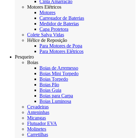
Cinta Amarração
Motores Elétricos
Motores
Carregador de Baterias
Medidor de Baterias
Capa Protetora
Colete Salva Vidas
Hélice de Reposição
Para Motores de Popa
Para Motores Elétricos
Pesqueiro
Boias
Boias de Arremesso
Boias Mini Torpedo
Boias Torpedo
Boias Pão
Boias Guia
Boias para Carpa
Boias Luminosa
Cevadeiras
Anteninhas
Miçangas
Flutuador EVA
Molinetes
Carretilhas