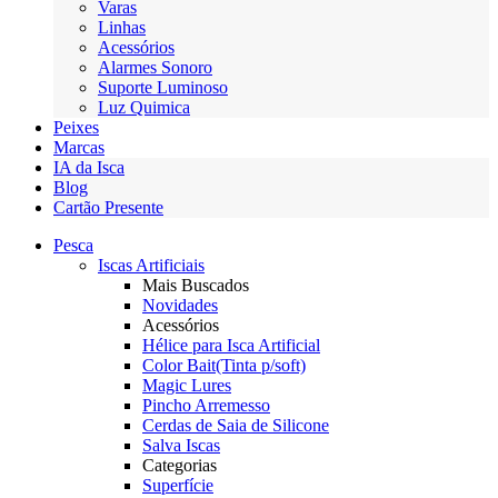
Varas
Linhas
Acessórios
Alarmes Sonoro
Suporte Luminoso
Luz Quimica
Peixes
Marcas
IA da Isca
Blog
Cartão Presente
Pesca
Iscas Artificiais
Mais Buscados
Novidades
Acessórios
Hélice para Isca Artificial
Color Bait(Tinta p/soft)
Magic Lures
Pincho Arremesso
Cerdas de Saia de Silicone
Salva Iscas
Categorias
Superfície