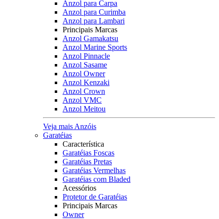
Anzol para Carpa
Anzol para Curimba
Anzol para Lambari
Principais Marcas
Anzol Gamakatsu
Anzol Marine Sports
Anzol Pinnacle
Anzol Sasame
Anzol Owner
Anzol Kenzaki
Anzol Crown
Anzol VMC
Anzol Meitou
Veja mais Anzóis
Garatéias
Característica
Garatéias Foscas
Garatéias Pretas
Garatéias Vermelhas
Garatéias com Bladed
Acessórios
Protetor de Garatéias
Principais Marcas
Owner