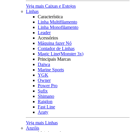
Veja mais Caixas e Estojos
Linhas
Característica
Linha Multifilamento
Linha Monofilamento
Leader
Acessórios
Máquina fazer Nó
Contador de Linhas
Magic Line(Monster 3x)
Principais Marcas
Daiwa
Marine Sports
YGK
Owner
Power Pro
Sufix
Shimano
Raiglon
Fast Line
Araty
Veja mais Linhas
Anzóis