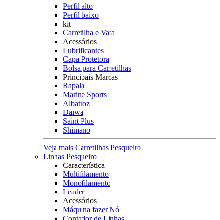
Perfil alto
Perfil baixo
kit
Carretilha e Vara
Acessórios
Lubrificantes
Capa Protetora
Bolsa para Carretilhas
Principais Marcas
Rapala
Marine Sports
Albatroz
Daiwa
Saint Plus
Shimano
Veja mais Carretilhas Pesqueiro
Linhas Pesqueiro
Característica
Multifilamento
Monofilamento
Leader
Acessórios
Máquina fazer Nó
Contador de Linhas