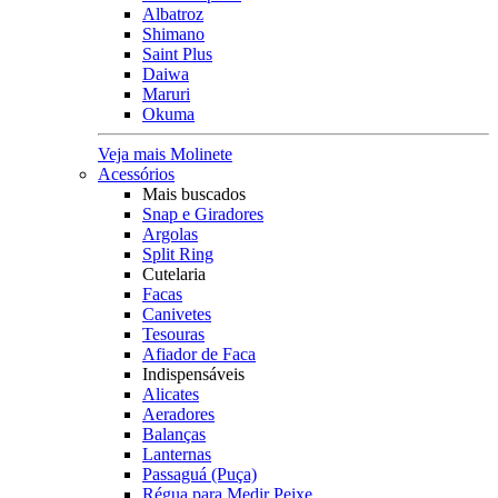
Albatroz
Shimano
Saint Plus
Daiwa
Maruri
Okuma
Veja mais Molinete
Acessórios
Mais buscados
Snap e Giradores
Argolas
Split Ring
Cutelaria
Facas
Canivetes
Tesouras
Afiador de Faca
Indispensáveis
Alicates
Aeradores
Balanças
Lanternas
Passaguá (Puça)
Régua para Medir Peixe