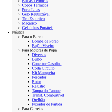
Bolsas Térmicas
Copos Térmicos
Porta Latas
Gelo Reutilizável
Tiro Esportivo
Maçarico
Geladeiras Portáteis
Náutica
Para o Barco
Bomba de Porão
Bujão Viveiro
Para Motores de Popa
Diversos
Bulbo
Conector Gasolina
Corta Circuito
Kit Mangueira
Pescador
Rotor
Registro
Tampa do Tanque
Transf. Combustível
Orelhão
Puxador de Partida
Para Carretas