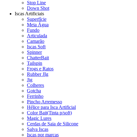
Stop Line
Down Shot
Iscas Artificiais
Superfície
Meia Água
Fundo
Articulada
Camarão
Iscas Soft
Spinner
ChatterBait
Tailspin
Frogs e Ratos
Rubber JIg
Jig
Colheres
Gotcha
Ferrinho
Pincho Arremesso
Hélice para Isca Artificial
Color Bait(Tinta p/soft)
Magic Lures
Cerdas de Saia de Silicone
Salva Iscas
Iscas por marcas