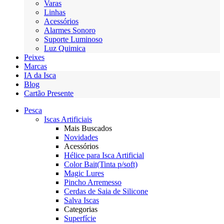
Varas
Linhas
Acessórios
Alarmes Sonoro
Suporte Luminoso
Luz Quimica
Peixes
Marcas
IA da Isca
Blog
Cartão Presente
Pesca
Iscas Artificiais
Mais Buscados
Novidades
Acessórios
Hélice para Isca Artificial
Color Bait(Tinta p/soft)
Magic Lures
Pincho Arremesso
Cerdas de Saia de Silicone
Salva Iscas
Categorias
Superfície