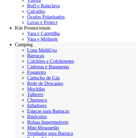
Viseira
Buff e Balaclava
Calçados
Óculos Polarizados
Luvas e Protect
Kits Promocionais
Vara e Carretilha
Vara e Molinete
Camping
Lona MultiUso
Barracas
Colchões e Colchonetes
Cadeiras e Banquetas
Fogareiro
Cartucho de Gás
Rede de Descanso
Mochilas
Talheres
Churrasco
Infladores
Estacas para Barracas
Binóculos
Bolsas Impermeáveis
Mini Mosquetão
Ventilador para Barraca