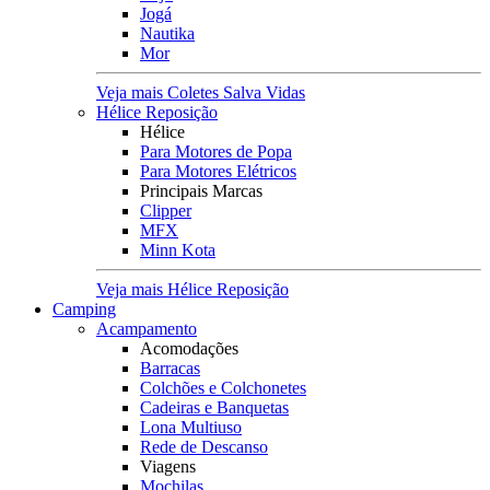
Jogá
Nautika
Mor
Veja mais Coletes Salva Vidas
Hélice Reposição
Hélice
Para Motores de Popa
Para Motores Elétricos
Principais Marcas
Clipper
MFX
Minn Kota
Veja mais Hélice Reposição
Camping
Acampamento
Acomodações
Barracas
Colchões e Colchonetes
Cadeiras e Banquetas
Lona Multiuso
Rede de Descanso
Viagens
Mochilas