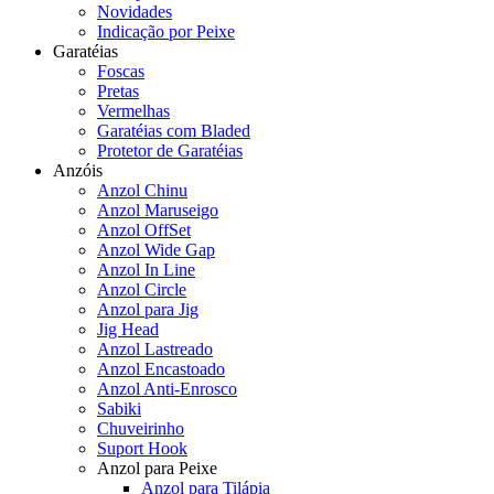
Novidades
Indicação por Peixe
Garatéias
Foscas
Pretas
Vermelhas
Garatéias com Bladed
Protetor de Garatéias
Anzóis
Anzol Chinu
Anzol Maruseigo
Anzol OffSet
Anzol Wide Gap
Anzol In Line
Anzol Circle
Anzol para Jig
Jig Head
Anzol Lastreado
Anzol Encastoado
Anzol Anti-Enrosco
Sabiki
Chuveirinho
Suport Hook
Anzol para Peixe
Anzol para Tilápia