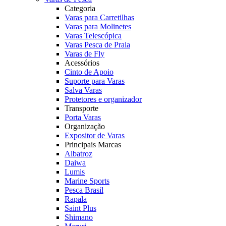
Categoria
Varas para Carretilhas
Varas para Molinetes
Varas Telescópica
Varas Pesca de Praia
Varas de Fly
Acessórios
Cinto de Apoio
Suporte para Varas
Salva Varas
Protetores e organizador
Transporte
Porta Varas
Organização
Expositor de Varas
Principais Marcas
Albatroz
Daiwa
Lumis
Marine Sports
Pesca Brasil
Rapala
Saint Plus
Shimano