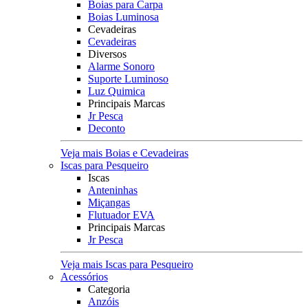
Boias para Carpa
Boias Luminosa
Cevadeiras
Cevadeiras
Diversos
Alarme Sonoro
Suporte Luminoso
Luz Quimica
Principais Marcas
Jr Pesca
Deconto
Veja mais Boias e Cevadeiras
Iscas para Pesqueiro
Iscas
Anteninhas
Miçangas
Flutuador EVA
Principais Marcas
Jr Pesca
Veja mais Iscas para Pesqueiro
Acessórios
Categoria
Anzóis