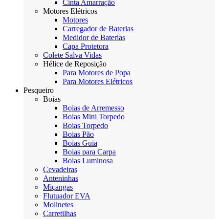
Cinta Amarração
Motores Elétricos
Motores
Carregador de Baterias
Medidor de Baterias
Capa Protetora
Colete Salva Vidas
Hélice de Reposição
Para Motores de Popa
Para Motores Elétricos
Pesqueiro
Boias
Boias de Arremesso
Boias Mini Torpedo
Boias Torpedo
Boias Pão
Boias Guia
Boias para Carpa
Boias Luminosa
Cevadeiras
Anteninhas
Miçangas
Flutuador EVA
Molinetes
Carretilhas