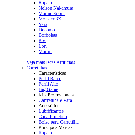
Rapala
Nelson Nakamura
Marine Sports
Monster 3X
Yara
Deconto
Borboleta
KV
Lori
Maruri
Veja mais Iscas Artificiais
Carretilhas
Características
Perfil Baixo
Perfil Alto
Big Game
Kits Promocionais
Carrretilha e Vara
Acessórios
Lubrificantes
Capa Protetora
Bolsa para Carretilha
Principais Marcas
Rapala