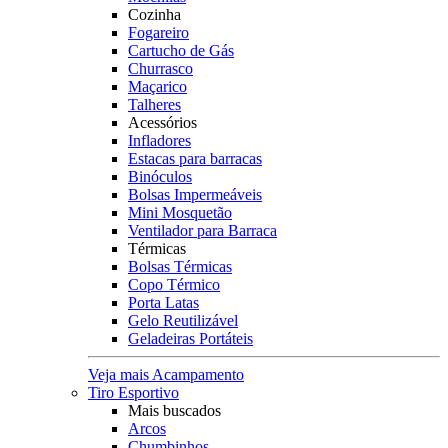
Cozinha
Fogareiro
Cartucho de Gás
Churrasco
Maçarico
Talheres
Acessórios
Infladores
Estacas para barracas
Binóculos
Bolsas Impermeáveis
Mini Mosquetão
Ventilador para Barraca
Térmicas
Bolsas Térmicas
Copo Térmico
Porta Latas
Gelo Reutilizável
Geladeiras Portáteis
Veja mais Acampamento
Tiro Esportivo
Mais buscados
Arcos
Chumbinhos