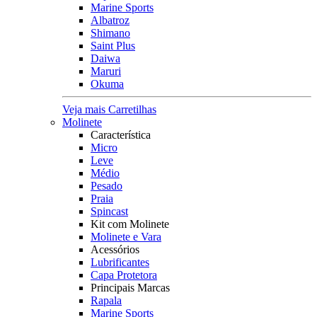
Marine Sports
Albatroz
Shimano
Saint Plus
Daiwa
Maruri
Okuma
Veja mais Carretilhas
Molinete
Característica
Micro
Leve
Médio
Pesado
Praia
Spincast
Kit com Molinete
Molinete e Vara
Acessórios
Lubrificantes
Capa Protetora
Principais Marcas
Rapala
Marine Sports