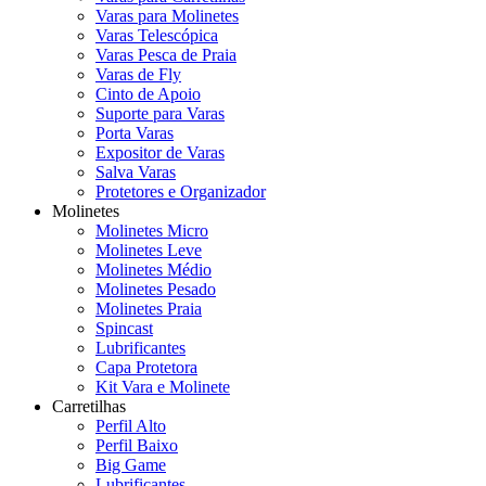
Varas para Molinetes
Varas Telescópica
Varas Pesca de Praia
Varas de Fly
Cinto de Apoio
Suporte para Varas
Porta Varas
Expositor de Varas
Salva Varas
Protetores e Organizador
Molinetes
Molinetes Micro
Molinetes Leve
Molinetes Médio
Molinetes Pesado
Molinetes Praia
Spincast
Lubrificantes
Capa Protetora
Kit Vara e Molinete
Carretilhas
Perfil Alto
Perfil Baixo
Big Game
Lubrificantes