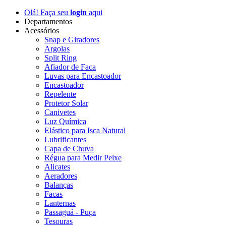
Olá! Faça seu
login
aqui
Departamentos
Acessórios
Snap e Giradores
Argolas
Split Ring
Afiador de Faca
Luvas para Encastoador
Encastoador
Repelente
Protetor Solar
Canivetes
Luz Química
Elástico para Isca Natural
Lubrificantes
Capa de Chuva
Régua para Medir Peixe
Alicates
Aeradores
Balanças
Facas
Lanternas
Passaguá - Puça
Tesouras