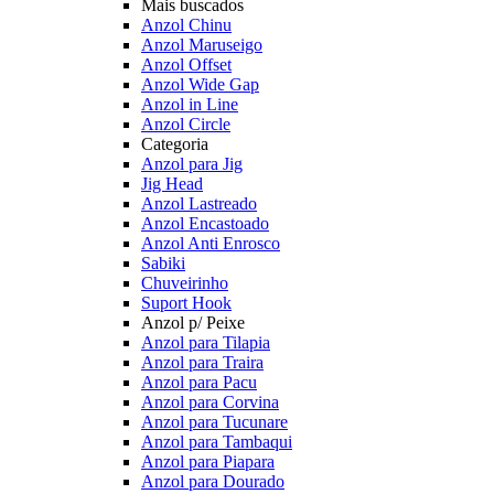
Mais buscados
Anzol Chinu
Anzol Maruseigo
Anzol Offset
Anzol Wide Gap
Anzol in Line
Anzol Circle
Categoria
Anzol para Jig
Jig Head
Anzol Lastreado
Anzol Encastoado
Anzol Anti Enrosco
Sabiki
Chuveirinho
Suport Hook
Anzol p/ Peixe
Anzol para Tilapia
Anzol para Traira
Anzol para Pacu
Anzol para Corvina
Anzol para Tucunare
Anzol para Tambaqui
Anzol para Piapara
Anzol para Dourado