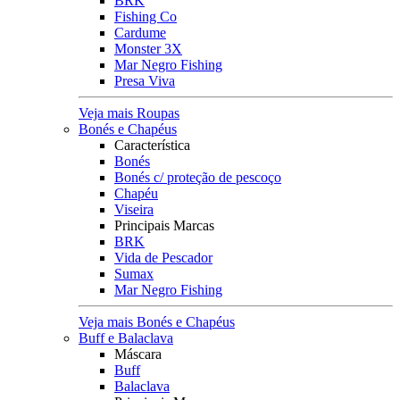
BRK
Fishing Co
Cardume
Monster 3X
Mar Negro Fishing
Presa Viva
Veja mais Roupas
Bonés e Chapéus
Característica
Bonés
Bonés c/ proteção de pescoço
Chapéu
Viseira
Principais Marcas
BRK
Vida de Pescador
Sumax
Mar Negro Fishing
Veja mais Bonés e Chapéus
Buff e Balaclava
Máscara
Buff
Balaclava