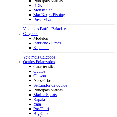
Principais Marcas
BRK
Monster 3X
Mar Negro Fishing
Presa Viva
Veja mais Buff e Balaclava
Calçados
Modelos
Babuche - Crocs
Sapatilha
Veja mais Calçados
Óculos Polarizados
Característica
Óculos
Clip-on
Acessórios
Segurador de óculos
Principais Marcas
Marine Sports
Rapala
Yara
Pro-Tsuri
Big Ones