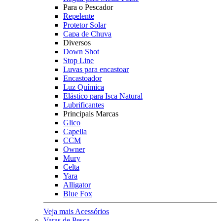
Para o Pescador
Repelente
Protetor Solar
Capa de Chuva
Diversos
Down Shot
Stop Line
Luvas para encastoar
Encastoador
Luz Química
Elástico para Isca Natural
Lubrificantes
Principais Marcas
Glico
Capella
CCM
Owner
Mury
Celta
Yara
Alligator
Blue Fox
Veja mais Acessórios
Varas de Pesca