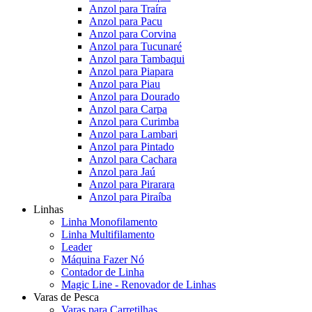
Anzol para Traíra
Anzol para Pacu
Anzol para Corvina
Anzol para Tucunaré
Anzol para Tambaqui
Anzol para Piapara
Anzol para Piau
Anzol para Dourado
Anzol para Carpa
Anzol para Curimba
Anzol para Lambari
Anzol para Pintado
Anzol para Cachara
Anzol para Jaú
Anzol para Pirarara
Anzol para Piraíba
Linhas
Linha Monofilamento
Linha Multifilamento
Leader
Máquina Fazer Nó
Contador de Linha
Magic Line - Renovador de Linhas
Varas de Pesca
Varas para Carretilhas