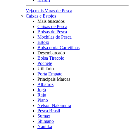
Maruri
Veja mais Varas de Pesca
Caixas e Estojos
Mais buscados
Caixas de Pesca
Bolsas de Pesca
Mochilas de Pesca
Estojo
Bolsa porta Carretilhas
Desembarcado
Bolsa Tiracolo
Pochete
Utilitário
Porta Empate
Principais Marcas
Albatroz
Jogá
Raju
Plano
Nelson Nakamura
Pesca Brasil
Sumax
Shimano
Nautika