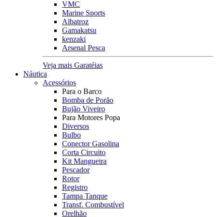
VMC
Marine Sports
Albatroz
Gamakatsu
kenzaki
Arsenal Pesca
Veja mais Garatéias
Náutica
Acessórios
Para o Barco
Bomba de Porão
Bujão Viveiro
Para Motores Popa
Diversos
Bulbo
Conector Gasolina
Corta Circuito
Kit Mangueira
Pescador
Rotor
Registro
Tampa Tanque
Transf. Combustível
Orelhão