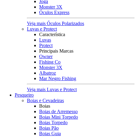
Jogá
Monster 3X
Óculos Express
Veja mais Óculos Polarizados
Luvas e Protect
Característica
Luvas
Protect
Principais Marcas
Owner
Fishing Co
Monster 3X
Albatroz
Mar Negro Fishing
Veja mais Luvas e Protect
Pesqueiro
Boias e Cevadeiras
Boias
Boias de Arremesso
Boias Mini Torpedo
Boias Torpedo
Boias Pão
Boias Guia