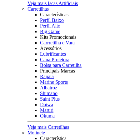
Veja mais Iscas Artificiais
Carretilhas
Características
Perfil Baixo
Perfil Alto
Big Game
Kits Promocionais
Carrretilha e Vara
Acessórios
Lubrificantes
Capa Protetora
Bolsa para Carretilha
Principais Marcas
Rapala
Marine Sports
Albatroz
Shimano
Saint Plus
Daiwa
Maruri
Okuma
Veja mais Carretilhas
Molinete
Característica