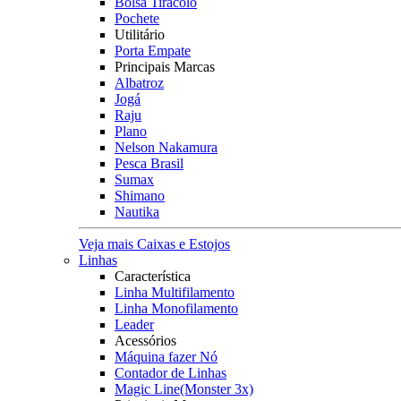
Bolsa Tiracolo
Pochete
Utilitário
Porta Empate
Principais Marcas
Albatroz
Jogá
Raju
Plano
Nelson Nakamura
Pesca Brasil
Sumax
Shimano
Nautika
Veja mais Caixas e Estojos
Linhas
Característica
Linha Multifilamento
Linha Monofilamento
Leader
Acessórios
Máquina fazer Nó
Contador de Linhas
Magic Line(Monster 3x)