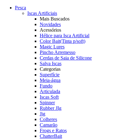
Pesca
Iscas Artificiais
Mais Buscados
Novidades
Acessórios
Hélice para Isca Artificial
Color Bait(Tinta p/soft)
Magic Lures
Pincho Arremesso
Cerdas de Saia de Silicone
Salva Iscas
Categorias
Superfície
Meia-água
Fundo
Articulada
Iscas Soft
Spinner
Rubber JIg
Jig
Colheres
Camarão
Frogs e Ratos
ChatterBait