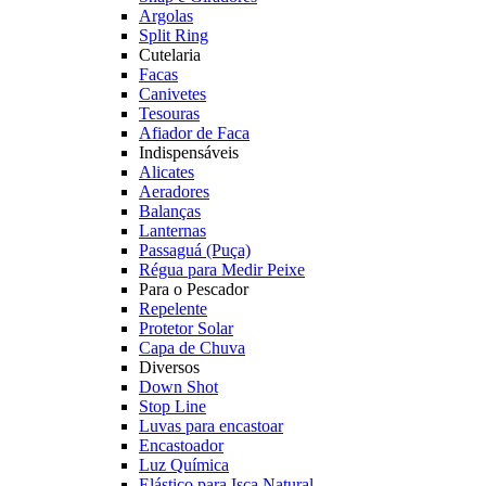
Argolas
Split Ring
Cutelaria
Facas
Canivetes
Tesouras
Afiador de Faca
Indispensáveis
Alicates
Aeradores
Balanças
Lanternas
Passaguá (Puça)
Régua para Medir Peixe
Para o Pescador
Repelente
Protetor Solar
Capa de Chuva
Diversos
Down Shot
Stop Line
Luvas para encastoar
Encastoador
Luz Química
Elástico para Isca Natural