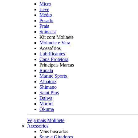
Micro
Leve
Médio
Pesado
Praia
Spincast
Kit com Molinete
Molinete e Vara
Acessórios
Lubrificantes
Capa Protetora
Principais Marcas
Rapala
Marine Sports
Albatroz
Shimano
Saint Plus
Daiwa
Maruri
Okuma
Veja mais Molinete
Acessórios
Mais buscados
Snap e Giradores