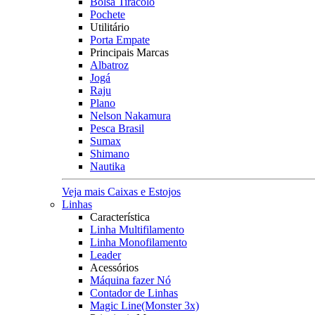
Bolsa Tiracolo
Pochete
Utilitário
Porta Empate
Principais Marcas
Albatroz
Jogá
Raju
Plano
Nelson Nakamura
Pesca Brasil
Sumax
Shimano
Nautika
Veja mais Caixas e Estojos
Linhas
Característica
Linha Multifilamento
Linha Monofilamento
Leader
Acessórios
Máquina fazer Nó
Contador de Linhas
Magic Line(Monster 3x)