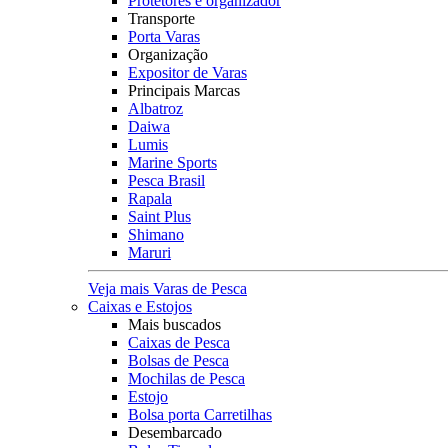
Protetores e organizador
Transporte
Porta Varas
Organização
Expositor de Varas
Principais Marcas
Albatroz
Daiwa
Lumis
Marine Sports
Pesca Brasil
Rapala
Saint Plus
Shimano
Maruri
Veja mais Varas de Pesca
Caixas e Estojos
Mais buscados
Caixas de Pesca
Bolsas de Pesca
Mochilas de Pesca
Estojo
Bolsa porta Carretilhas
Desembarcado