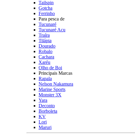
Tailspin
Gotcha
Ferrinho
Para pesca de
Tucunaré
Tucunaré Açu
Traíra
Tilápia
Dourado
Robalo
Cachara
Xaréu
Olho de Boi
Principais Marcas
Rapala
Nelson Nakamura
Marine Sports
Monster 3X
Yara
Deconto
Borboleta
KV
Lori
Maruri