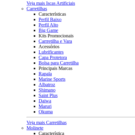
Veja mais Iscas Artificiais
Carretilhas
Características
Perfil Baixo
Perfil Alto
Big Game
Kits Promocionais
Carrretilha e Vara
Acessórios
Lubrificantes
Capa Protetora
Bolsa para Carretilha
Principais Marcas
Rapala
Marine Sports
Albatroz
Shimano
Saint Plus
Daiwa
Maruri
Okuma
Veja mais Carretilhas
Molinete
Característica