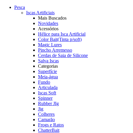
Pesca
Iscas Artificiais
Mais Buscados
Novidades
Acessórios
Hélice para Isca Artificial
Color Bait(Tinta p/soft)
Magic Lures
Pincho Arremesso
Cerdas de Saia de Silicone
Salva Iscas
Categorias
Superfície
Meia-água
Fundo
Articulada
Iscas Soft
Spinner
Rubber JIg
Jig
Colheres
Camarão
Frogs e Ratos
ChatterBait