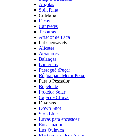
Argolas
Split Ring
Cutelaria
Facas
Canivetes
Tesouras
Afiador de Faca
Indispensáveis
Alicates
Aeradores
Balanças
Lanternas
Passaguá (Puça)
Régua para Medir Peixe
Para o Pescador
Repelente
Protetor Solar
Capa de Chuva
Diversos
Down Shot
Stop Line
Luvas para encastoar
Encastoador
Luz Química
Elástico para Isca Natural