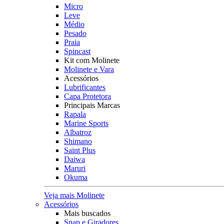
Micro
Leve
Médio
Pesado
Praia
Spincast
Kit com Molinete
Molinete e Vara
Acessórios
Lubrificantes
Capa Protetora
Principais Marcas
Rapala
Marine Sports
Albatroz
Shimano
Saint Plus
Daiwa
Maruri
Okuma
Veja mais Molinete
Acessórios
Mais buscados
Snap e Giradores