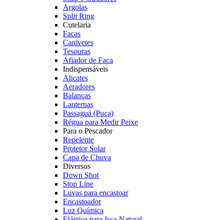
Argolas
Split Ring
Cutelaria
Facas
Canivetes
Tesouras
Afiador de Faca
Indispensáveis
Alicates
Aeradores
Balanças
Lanternas
Passaguá (Puça)
Régua para Medir Peixe
Para o Pescador
Repelente
Protetor Solar
Capa de Chuva
Diversos
Down Shot
Stop Line
Luvas para encastoar
Encastoador
Luz Química
Elástico para Isca Natural