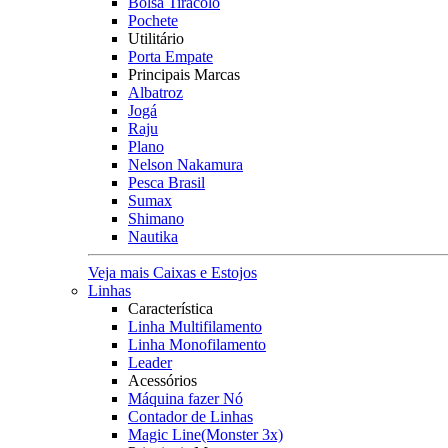
Bolsa Tiracolo
Pochete
Utilitário
Porta Empate
Principais Marcas
Albatroz
Jogá
Raju
Plano
Nelson Nakamura
Pesca Brasil
Sumax
Shimano
Nautika
Veja mais Caixas e Estojos
Linhas
Característica
Linha Multifilamento
Linha Monofilamento
Leader
Acessórios
Máquina fazer Nó
Contador de Linhas
Magic Line(Monster 3x)