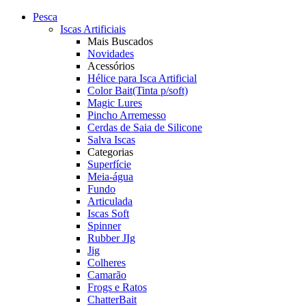
Pesca
Iscas Artificiais
Mais Buscados
Novidades
Acessórios
Hélice para Isca Artificial
Color Bait(Tinta p/soft)
Magic Lures
Pincho Arremesso
Cerdas de Saia de Silicone
Salva Iscas
Categorias
Superfície
Meia-água
Fundo
Articulada
Iscas Soft
Spinner
Rubber JIg
Jig
Colheres
Camarão
Frogs e Ratos
ChatterBait