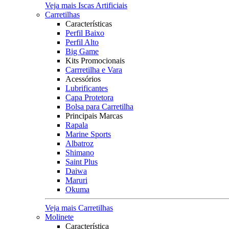
Veja mais Iscas Artificiais
Carretilhas
Características
Perfil Baixo
Perfil Alto
Big Game
Kits Promocionais
Carrretilha e Vara
Acessórios
Lubrificantes
Capa Protetora
Bolsa para Carretilha
Principais Marcas
Rapala
Marine Sports
Albatroz
Shimano
Saint Plus
Daiwa
Maruri
Okuma
Veja mais Carretilhas
Molinete
Característica