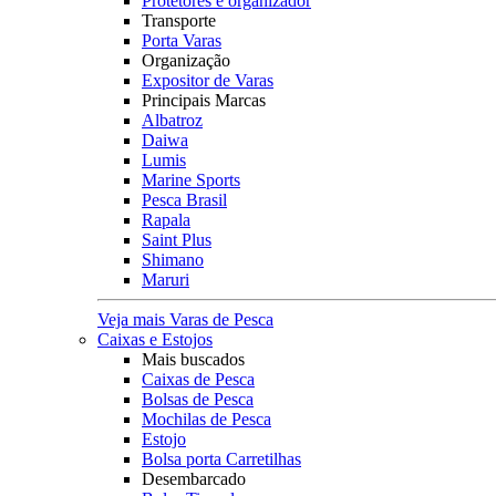
Protetores e organizador
Transporte
Porta Varas
Organização
Expositor de Varas
Principais Marcas
Albatroz
Daiwa
Lumis
Marine Sports
Pesca Brasil
Rapala
Saint Plus
Shimano
Maruri
Veja mais Varas de Pesca
Caixas e Estojos
Mais buscados
Caixas de Pesca
Bolsas de Pesca
Mochilas de Pesca
Estojo
Bolsa porta Carretilhas
Desembarcado