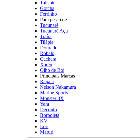
Tailspin
Gotcha
Ferrinho
Para pesca de
Tucunaré
Tucunaré Açu
Traíra
Tilápia
Dourado
Robalo
Cachara
Xaréu
Olho de Boi
Principais Marcas
Rapala
Nelson Nakamura
Marine Sports
Monster 3X
Yara
Deconto
Borboleta
KV
Lori
Maruri