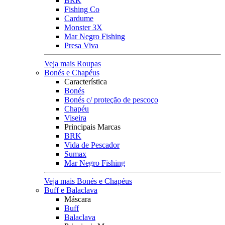
BRK
Fishing Co
Cardume
Monster 3X
Mar Negro Fishing
Presa Viva
Veja mais Roupas
Bonés e Chapéus
Característica
Bonés
Bonés c/ proteção de pescoço
Chapéu
Viseira
Principais Marcas
BRK
Vida de Pescador
Sumax
Mar Negro Fishing
Veja mais Bonés e Chapéus
Buff e Balaclava
Máscara
Buff
Balaclava