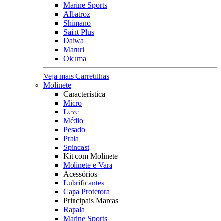
Marine Sports
Albatroz
Shimano
Saint Plus
Daiwa
Maruri
Okuma
Veja mais Carretilhas
Molinete
Característica
Micro
Leve
Médio
Pesado
Praia
Spincast
Kit com Molinete
Molinete e Vara
Acessórios
Lubrificantes
Capa Protetora
Principais Marcas
Rapala
Marine Sports