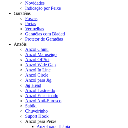
Novidades
Indicação por Peixe
Garatéias
Foscas
Pretas
Vermelhas
Garatéias com Bladed
Protetor de Garatéias
Anzóis
Anzol Chinu
Anzol Maruseigo
Anzol OffSet
Anzol Wide Gap
Anzol In Line
Anzol Circle
Anzol para Jig
Jig Head
Anzol Lastreado
Anzol Encastoado
Anzol Anti-Enrosco
Sabiki
Chuveirinho
Suport Hook
Anzol para Peixe
Anzol para Tilápia