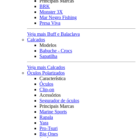
Principais Marcas
BRK
Monster 3X
Mar Negro Fishing
Presa Viva
Veja mais Buff e Balaclava
Calçados
Modelos
Babuche - Crocs
Sapatilha
Veja mais Calçados
Óculos Polarizados
Característica
Óculos
Clip-on
Acessórios
Segurador de óculos
Principais Marcas
Marine Sports
Rapala
Yara
Pro-Tsuri
Big Ones