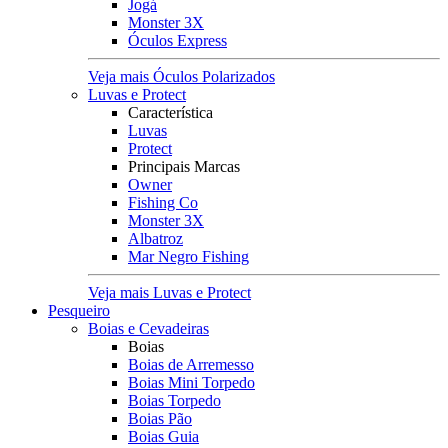
Jogá
Monster 3X
Óculos Express
Veja mais Óculos Polarizados
Luvas e Protect
Característica
Luvas
Protect
Principais Marcas
Owner
Fishing Co
Monster 3X
Albatroz
Mar Negro Fishing
Veja mais Luvas e Protect
Pesqueiro
Boias e Cevadeiras
Boias
Boias de Arremesso
Boias Mini Torpedo
Boias Torpedo
Boias Pão
Boias Guia