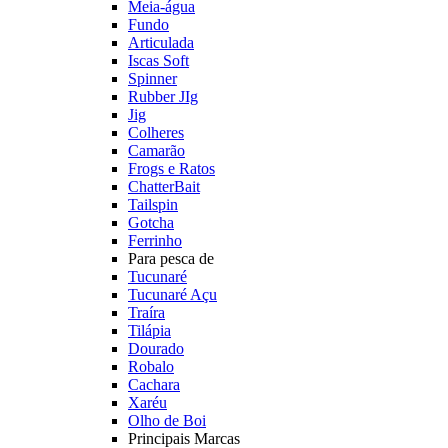
Meia-água
Fundo
Articulada
Iscas Soft
Spinner
Rubber JIg
Jig
Colheres
Camarão
Frogs e Ratos
ChatterBait
Tailspin
Gotcha
Ferrinho
Para pesca de
Tucunaré
Tucunaré Açu
Traíra
Tilápia
Dourado
Robalo
Cachara
Xaréu
Olho de Boi
Principais Marcas