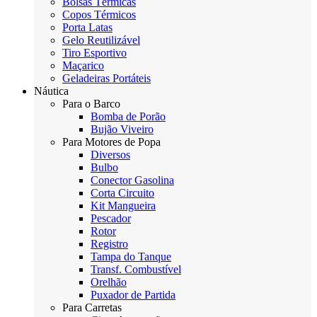
Bolsas Térmicas
Copos Térmicos
Porta Latas
Gelo Reutilizável
Tiro Esportivo
Maçarico
Geladeiras Portáteis
Náutica
Para o Barco
Bomba de Porão
Bujão Viveiro
Para Motores de Popa
Diversos
Bulbo
Conector Gasolina
Corta Circuito
Kit Mangueira
Pescador
Rotor
Registro
Tampa do Tanque
Transf. Combustível
Orelhão
Puxador de Partida
Para Carretas