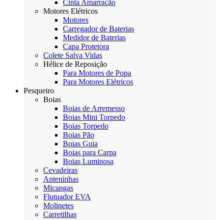
Cinta Amarração
Motores Elétricos
Motores
Carregador de Baterias
Medidor de Baterias
Capa Protetora
Colete Salva Vidas
Hélice de Reposição
Para Motores de Popa
Para Motores Elétricos
Pesqueiro
Boias
Boias de Arremesso
Boias Mini Torpedo
Boias Torpedo
Boias Pão
Boias Guia
Boias para Carpa
Boias Luminosa
Cevadeiras
Anteninhas
Miçangas
Flutuador EVA
Molinetes
Carretilhas