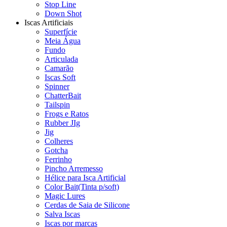
Stop Line
Down Shot
Iscas Artificiais
Superfície
Meia Água
Fundo
Articulada
Camarão
Iscas Soft
Spinner
ChatterBait
Tailspin
Frogs e Ratos
Rubber JIg
Jig
Colheres
Gotcha
Ferrinho
Pincho Arremesso
Hélice para Isca Artificial
Color Bait(Tinta p/soft)
Magic Lures
Cerdas de Saia de Silicone
Salva Iscas
Iscas por marcas