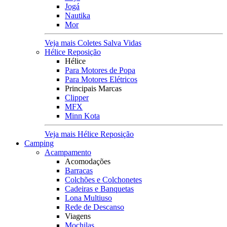
Jogá
Nautika
Mor
Veja mais Coletes Salva Vidas
Hélice Reposição
Hélice
Para Motores de Popa
Para Motores Elétricos
Principais Marcas
Clipper
MFX
Minn Kota
Veja mais Hélice Reposição
Camping
Acampamento
Acomodações
Barracas
Colchões e Colchonetes
Cadeiras e Banquetas
Lona Multiuso
Rede de Descanso
Viagens
Mochilas