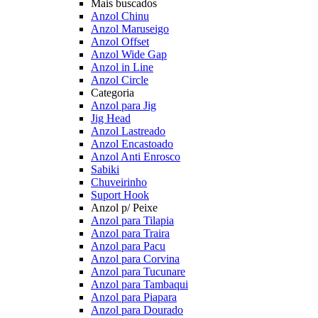
Mais buscados
Anzol Chinu
Anzol Maruseigo
Anzol Offset
Anzol Wide Gap
Anzol in Line
Anzol Circle
Categoria
Anzol para Jig
Jig Head
Anzol Lastreado
Anzol Encastoado
Anzol Anti Enrosco
Sabiki
Chuveirinho
Suport Hook
Anzol p/ Peixe
Anzol para Tilapia
Anzol para Traira
Anzol para Pacu
Anzol para Corvina
Anzol para Tucunare
Anzol para Tambaqui
Anzol para Piapara
Anzol para Dourado