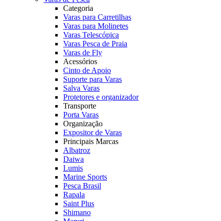
Categoria
Varas para Carretilhas
Varas para Molinetes
Varas Telescópica
Varas Pesca de Praia
Varas de Fly
Acessórios
Cinto de Apoio
Suporte para Varas
Salva Varas
Protetores e organizador
Transporte
Porta Varas
Organização
Expositor de Varas
Principais Marcas
Albatroz
Daiwa
Lumis
Marine Sports
Pesca Brasil
Rapala
Saint Plus
Shimano