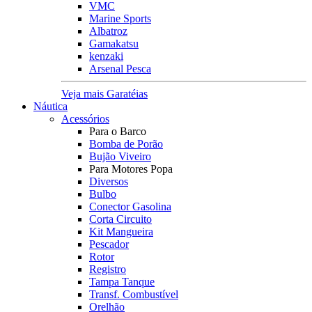
VMC
Marine Sports
Albatroz
Gamakatsu
kenzaki
Arsenal Pesca
Veja mais Garatéias
Náutica
Acessórios
Para o Barco
Bomba de Porão
Bujão Viveiro
Para Motores Popa
Diversos
Bulbo
Conector Gasolina
Corta Circuito
Kit Mangueira
Pescador
Rotor
Registro
Tampa Tanque
Transf. Combustível
Orelhão