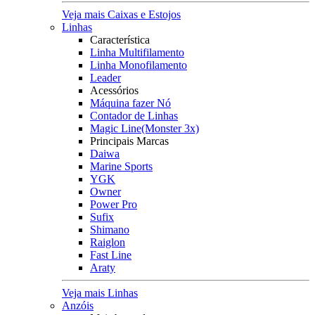
Veja mais Caixas e Estojos
Linhas
Característica
Linha Multifilamento
Linha Monofilamento
Leader
Acessórios
Máquina fazer Nó
Contador de Linhas
Magic Line(Monster 3x)
Principais Marcas
Daiwa
Marine Sports
YGK
Owner
Power Pro
Sufix
Shimano
Raiglon
Fast Line
Araty
Veja mais Linhas
Anzóis