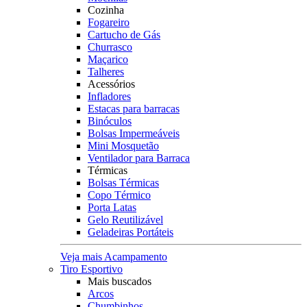
Cozinha
Fogareiro
Cartucho de Gás
Churrasco
Maçarico
Talheres
Acessórios
Infladores
Estacas para barracas
Binóculos
Bolsas Impermeáveis
Mini Mosquetão
Ventilador para Barraca
Térmicas
Bolsas Térmicas
Copo Térmico
Porta Latas
Gelo Reutilizável
Geladeiras Portáteis
Veja mais Acampamento
Tiro Esportivo
Mais buscados
Arcos
Chumbinhos