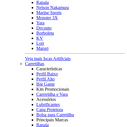
Rapala
Nelson Nakamura
Marine Sports
Monster 3X
Yara
Deconto
Borboleta
KV
Lori
Maruri
Veja mais Iscas Artificiais
Carretilhas
Características
Perfil Baixo
Perfil Alto
Big Game
Kits Promocionais
Carrretilha e Vara
Acessórios
Lubrificantes
Capa Protetora
Bolsa para Carretilha
Principais Marcas
Rapala