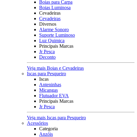
Boias para Carpa
Boias Luminosa
Cevadeiras
Cevadeiras
Diversos
Alarme Sonoro
Suporte Luminoso
Luz Quimica
Principais Marcas
Jr Pesca
Deconto
Veja mais Boias e Cevadeiras
Iscas para Pesqueiro
Iscas
Anteninhas
Miçangas
Flutuador EVA
Principais Marcas
Jr Pesca
Veja mais Iscas para Pesqueiro
Acessórios
Categoria
Anzóis