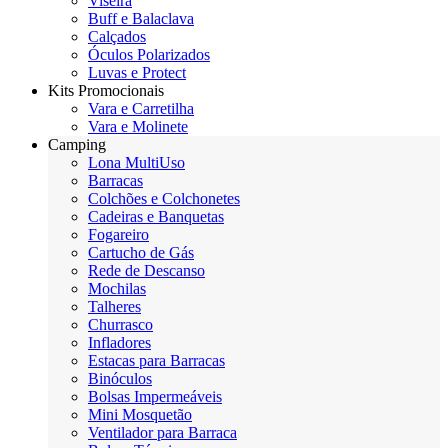
Viseira
Buff e Balaclava
Calçados
Óculos Polarizados
Luvas e Protect
Kits Promocionais
Vara e Carretilha
Vara e Molinete
Camping
Lona MultiUso
Barracas
Colchões e Colchonetes
Cadeiras e Banquetas
Fogareiro
Cartucho de Gás
Rede de Descanso
Mochilas
Talheres
Churrasco
Infladores
Estacas para Barracas
Binóculos
Bolsas Impermeáveis
Mini Mosquetão
Ventilador para Barraca