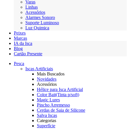
Varas
Linhas
Acessórios
Alarmes Sonoro
Suporte Luminoso
Luz Quimica
Peixes
Marcas
IA da Isca
Blog
Cartão Presente
Pesca
Iscas Artificiais
Mais Buscados
Novidades
Acessórios
Hélice para Isca Artificial
Color Bait(Tinta p/soft)
Magic Lures
Pincho Arremesso
Cerdas de Saia de Silicone
Salva Iscas
Categorias
Superfície