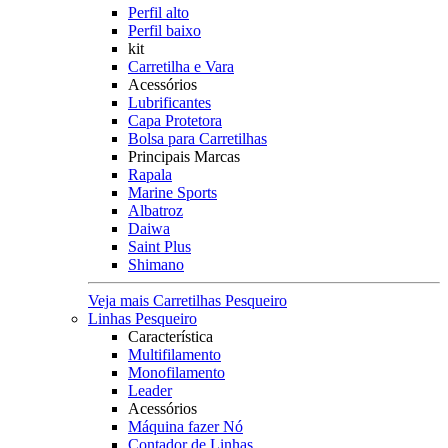
Perfil alto
Perfil baixo
kit
Carretilha e Vara
Acessórios
Lubrificantes
Capa Protetora
Bolsa para Carretilhas
Principais Marcas
Rapala
Marine Sports
Albatroz
Daiwa
Saint Plus
Shimano
Veja mais Carretilhas Pesqueiro
Linhas Pesqueiro
Característica
Multifilamento
Monofilamento
Leader
Acessórios
Máquina fazer Nó
Contador de Linhas