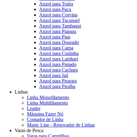
Anzol para Traíra
Anzol para Pacu
Anzol para Corvina
Anzol para Tucunaré
Anzol para Tambaqui
Anzol para Piapara
Anzol para Piau
Anzol para Dourado
Anzol para Carpa
Anzol para Curimba
Anzol para Lambari
Anzol para Pintado
Anzol para Cachara
Anzol para Jaú
Anzol para Pirarara
Anzol para Piraíba
Linhas
Linha Monofilamento
Linha Multifilamento
Leader
Máquina Fazer Nó
Contador de Linha
Magic Line - Renovador de Linhas
Varas de Pesca
Varas para Carretilhas