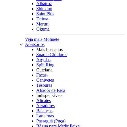
Albatroz
Shimano
Saint Plus
Daiwa
Maruri
Okuma
Veja mais Molinete
Acessórios
Mais buscados
Snap e Giradores
Argolas
Split Ring
Cutelaria
Facas
Canivetes
Tesouras
Afiador de Faca
Indispensáveis
Alicates
Aeradores
Balanças
Lanternas
Passaguá (Puça)
Régua para Medir Peixe