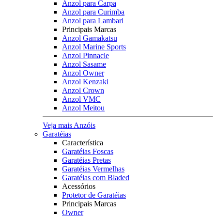
Anzol para Carpa
Anzol para Curimba
Anzol para Lambari
Principais Marcas
Anzol Gamakatsu
Anzol Marine Sports
Anzol Pinnacle
Anzol Sasame
Anzol Owner
Anzol Kenzaki
Anzol Crown
Anzol VMC
Anzol Meitou
Veja mais Anzóis
Garatéias
Característica
Garatéias Foscas
Garatéias Pretas
Garatéias Vermelhas
Garatéias com Bladed
Acessórios
Protetor de Garatéias
Principais Marcas
Owner