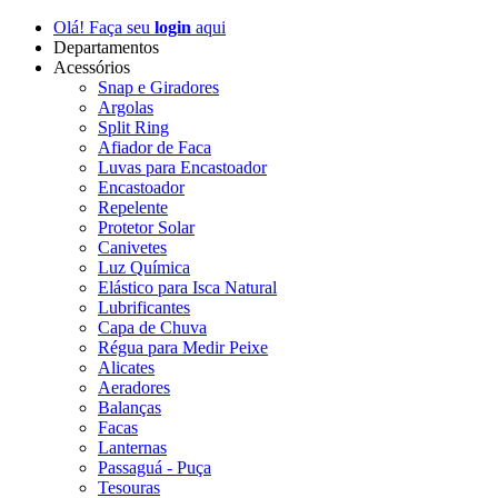
Olá! Faça seu
login
aqui
Departamentos
Acessórios
Snap e Giradores
Argolas
Split Ring
Afiador de Faca
Luvas para Encastoador
Encastoador
Repelente
Protetor Solar
Canivetes
Luz Química
Elástico para Isca Natural
Lubrificantes
Capa de Chuva
Régua para Medir Peixe
Alicates
Aeradores
Balanças
Facas
Lanternas
Passaguá - Puça
Tesouras