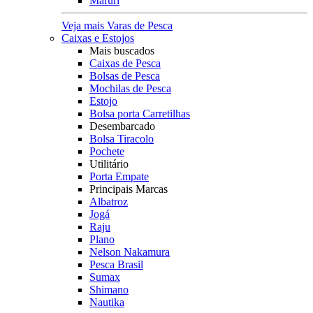
Maruri
Veja mais Varas de Pesca
Caixas e Estojos
Mais buscados
Caixas de Pesca
Bolsas de Pesca
Mochilas de Pesca
Estojo
Bolsa porta Carretilhas
Desembarcado
Bolsa Tiracolo
Pochete
Utilitário
Porta Empate
Principais Marcas
Albatroz
Jogá
Raju
Plano
Nelson Nakamura
Pesca Brasil
Sumax
Shimano
Nautika