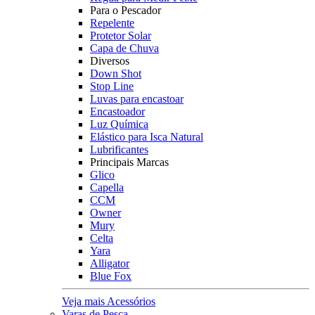
Para o Pescador
Repelente
Protetor Solar
Capa de Chuva
Diversos
Down Shot
Stop Line
Luvas para encastoar
Encastoador
Luz Química
Elástico para Isca Natural
Lubrificantes
Principais Marcas
Glico
Capella
CCM
Owner
Mury
Celta
Yara
Alligator
Blue Fox
Veja mais Acessórios
Varas de Pesca