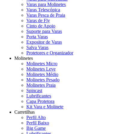
Varas para Molinetes
Varas Telescópica
Varas Pesca de Praia
Varas de Fly
Cinto de Apoio
Suporte para Varas
Porta Varas
Expositor de Varas
Salva Varas
Protetores e Organizador
Molinetes
Molinetes Micro
Molinetes Leve
Molinetes Médio
Molinetes Pesado
Molinetes Praia
Spincast
Lubrificantes
Capa Protetora
Kit Vara e Molinete
Carretilhas
Perfil Alto
Perfil Baixo
Big Game
Lubrificantes