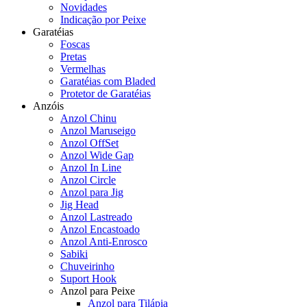
Novidades
Indicação por Peixe
Garatéias
Foscas
Pretas
Vermelhas
Garatéias com Bladed
Protetor de Garatéias
Anzóis
Anzol Chinu
Anzol Maruseigo
Anzol OffSet
Anzol Wide Gap
Anzol In Line
Anzol Circle
Anzol para Jig
Jig Head
Anzol Lastreado
Anzol Encastoado
Anzol Anti-Enrosco
Sabiki
Chuveirinho
Suport Hook
Anzol para Peixe
Anzol para Tilápia