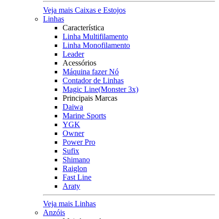
Veja mais Caixas e Estojos
Linhas
Característica
Linha Multifilamento
Linha Monofilamento
Leader
Acessórios
Máquina fazer Nó
Contador de Linhas
Magic Line(Monster 3x)
Principais Marcas
Daiwa
Marine Sports
YGK
Owner
Power Pro
Sufix
Shimano
Raiglon
Fast Line
Araty
Veja mais Linhas
Anzóis