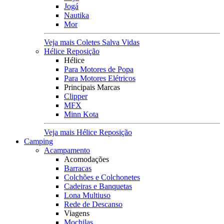
Jogá
Nautika
Mor
Veja mais Coletes Salva Vidas
Hélice Reposição
Hélice
Para Motores de Popa
Para Motores Elétricos
Principais Marcas
Clipper
MFX
Minn Kota
Veja mais Hélice Reposição
Camping
Acampamento
Acomodações
Barracas
Colchões e Colchonetes
Cadeiras e Banquetas
Lona Multiuso
Rede de Descanso
Viagens
Mochilas