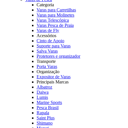
Categoria
Varas para Carretilhas
Varas para Molinetes
Varas Telescópica
Varas Pesca de Praia
Varas de Fly
Acessórios
Cinto de Apoio
Suporte para Varas
Salva Varas
Protetores e organizador
Transporte
Porta Varas
Organização
Expositor de Varas
Principais Marcas
Albatroz
Daiwa
Lumis
Marine Sports
Pesca Brasil
Rapala
Saint Plus
Shimano