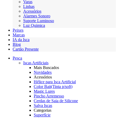
Varas
Linhas
Acessórios
Alarmes Sonoro
Suporte Luminoso
Luz Quimica
Peixes
Marcas
IA da Isca
Blog
Cartão Presente
Pesca
Iscas Artificiais
Mais Buscados
Novidades
Acessórios
Hélice para Isca Artificial
Color Bait(Tinta p/soft)
Magic Lures
Pincho Arremesso
Cerdas de Saia de Silicone
Salva Iscas
Categorias
Superfície