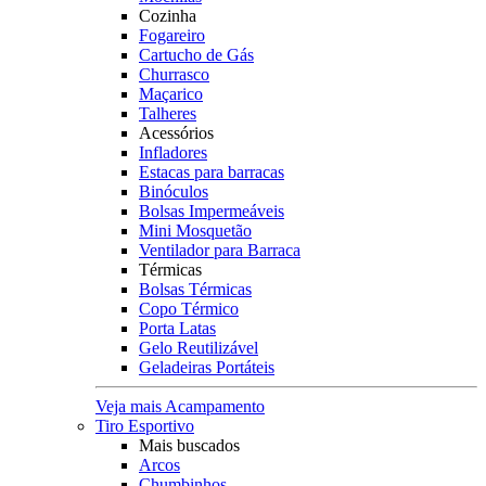
Cozinha
Fogareiro
Cartucho de Gás
Churrasco
Maçarico
Talheres
Acessórios
Infladores
Estacas para barracas
Binóculos
Bolsas Impermeáveis
Mini Mosquetão
Ventilador para Barraca
Térmicas
Bolsas Térmicas
Copo Térmico
Porta Latas
Gelo Reutilizável
Geladeiras Portáteis
Veja mais Acampamento
Tiro Esportivo
Mais buscados
Arcos
Chumbinhos