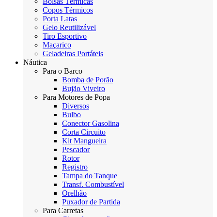
Bolsas Térmicas
Copos Térmicos
Porta Latas
Gelo Reutilizável
Tiro Esportivo
Maçarico
Geladeiras Portáteis
Náutica
Para o Barco
Bomba de Porão
Bujão Viveiro
Para Motores de Popa
Diversos
Bulbo
Conector Gasolina
Corta Circuito
Kit Mangueira
Pescador
Rotor
Registro
Tampa do Tanque
Transf. Combustível
Orelhão
Puxador de Partida
Para Carretas