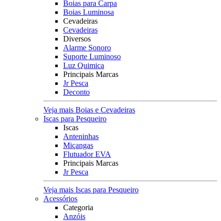
Boias para Carpa
Boias Luminosa
Cevadeiras
Cevadeiras
Diversos
Alarme Sonoro
Suporte Luminoso
Luz Quimica
Principais Marcas
Jr Pesca
Deconto
Veja mais Boias e Cevadeiras
Iscas para Pesqueiro
Iscas
Anteninhas
Miçangas
Flutuador EVA
Principais Marcas
Jr Pesca
Veja mais Iscas para Pesqueiro
Acessórios
Categoria
Anzóis