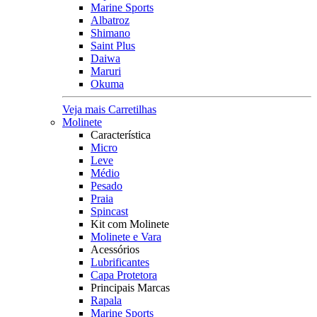
Marine Sports
Albatroz
Shimano
Saint Plus
Daiwa
Maruri
Okuma
Veja mais Carretilhas
Molinete
Característica
Micro
Leve
Médio
Pesado
Praia
Spincast
Kit com Molinete
Molinete e Vara
Acessórios
Lubrificantes
Capa Protetora
Principais Marcas
Rapala
Marine Sports