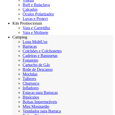
Viseira
Buff e Balaclava
Calçados
Óculos Polarizados
Luvas e Protect
Kits Promocionais
Vara e Carretilha
Vara e Molinete
Camping
Lona MultiUso
Barracas
Colchões e Colchonetes
Cadeiras e Banquetas
Fogareiro
Cartucho de Gás
Rede de Descanso
Mochilas
Talheres
Churrasco
Infladores
Estacas para Barracas
Binóculos
Bolsas Impermeáveis
Mini Mosquetão
Ventilador para Barraca