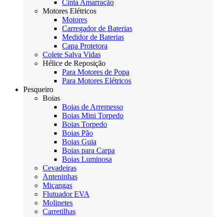
Cinta Amarração
Motores Elétricos
Motores
Carregador de Baterias
Medidor de Baterias
Capa Protetora
Colete Salva Vidas
Hélice de Reposição
Para Motores de Popa
Para Motores Elétricos
Pesqueiro
Boias
Boias de Arremesso
Boias Mini Torpedo
Boias Torpedo
Boias Pão
Boias Guia
Boias para Carpa
Boias Luminosa
Cevadeiras
Anteninhas
Miçangas
Flutuador EVA
Molinetes
Carretilhas