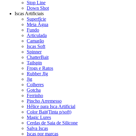
Stop Line
Down Shot
Iscas Artificiais
Superfície
Meia Água
Fundo
Articulada
Camarão
Iscas Soft
Spinner
ChatterBait
Tailspin
Frogs e Ratos
Rubber JIg
Jig
Colheres
Gotcha
Ferrinho
Pincho Arremesso
Hélice para Isca Artificial
Color Bait(Tinta p/soft)
Magic Lures
Cerdas de Saia de Silicone
Salva Iscas
Iscas por marcas