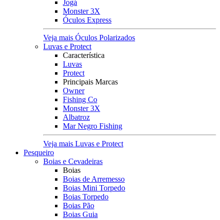
Jogá
Monster 3X
Óculos Express
Veja mais Óculos Polarizados
Luvas e Protect
Característica
Luvas
Protect
Principais Marcas
Owner
Fishing Co
Monster 3X
Albatroz
Mar Negro Fishing
Veja mais Luvas e Protect
Pesqueiro
Boias e Cevadeiras
Boias
Boias de Arremesso
Boias Mini Torpedo
Boias Torpedo
Boias Pão
Boias Guia