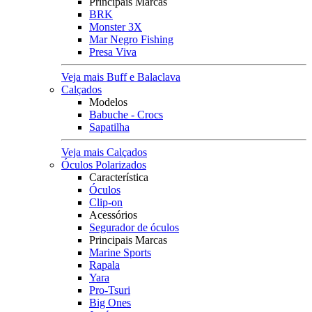
Principais Marcas
BRK
Monster 3X
Mar Negro Fishing
Presa Viva
Veja mais Buff e Balaclava
Calçados
Modelos
Babuche - Crocs
Sapatilha
Veja mais Calçados
Óculos Polarizados
Característica
Óculos
Clip-on
Acessórios
Segurador de óculos
Principais Marcas
Marine Sports
Rapala
Yara
Pro-Tsuri
Big Ones