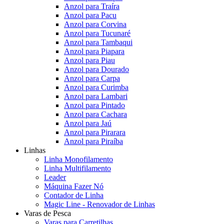
Anzol para Traíra
Anzol para Pacu
Anzol para Corvina
Anzol para Tucunaré
Anzol para Tambaqui
Anzol para Piapara
Anzol para Piau
Anzol para Dourado
Anzol para Carpa
Anzol para Curimba
Anzol para Lambari
Anzol para Pintado
Anzol para Cachara
Anzol para Jaú
Anzol para Pirarara
Anzol para Piraíba
Linhas
Linha Monofilamento
Linha Multifilamento
Leader
Máquina Fazer Nó
Contador de Linha
Magic Line - Renovador de Linhas
Varas de Pesca
Varas para Carretilhas