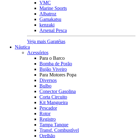
VMC
Marine Sports
Albatroz
Gamakatsu
kenzaki
Arsenal Pesca
Veja mais Garatéias
Náutica
Acessórios
Para o Barco
Bomba de Porão
Bujão Viveiro
Para Motores Popa
Diversos
Bulbo
Conector Gasolina
Corta Circuito
Kit Mangueira
Pescador
Rotor
Registro
Tampa Tanque
Transf. Combustível
Orelhão