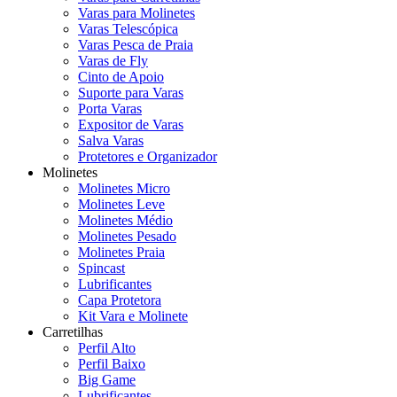
Varas para Molinetes
Varas Telescópica
Varas Pesca de Praia
Varas de Fly
Cinto de Apoio
Suporte para Varas
Porta Varas
Expositor de Varas
Salva Varas
Protetores e Organizador
Molinetes
Molinetes Micro
Molinetes Leve
Molinetes Médio
Molinetes Pesado
Molinetes Praia
Spincast
Lubrificantes
Capa Protetora
Kit Vara e Molinete
Carretilhas
Perfil Alto
Perfil Baixo
Big Game
Lubrificantes