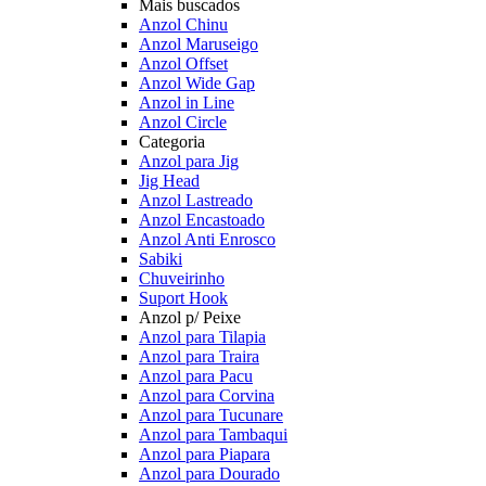
Mais buscados
Anzol Chinu
Anzol Maruseigo
Anzol Offset
Anzol Wide Gap
Anzol in Line
Anzol Circle
Categoria
Anzol para Jig
Jig Head
Anzol Lastreado
Anzol Encastoado
Anzol Anti Enrosco
Sabiki
Chuveirinho
Suport Hook
Anzol p/ Peixe
Anzol para Tilapia
Anzol para Traira
Anzol para Pacu
Anzol para Corvina
Anzol para Tucunare
Anzol para Tambaqui
Anzol para Piapara
Anzol para Dourado