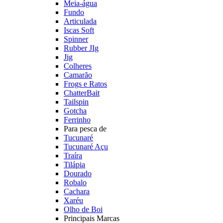
Meia-água
Fundo
Articulada
Iscas Soft
Spinner
Rubber JIg
Jig
Colheres
Camarão
Frogs e Ratos
ChatterBait
Tailspin
Gotcha
Ferrinho
Para pesca de
Tucunaré
Tucunaré Açu
Traíra
Tilápia
Dourado
Robalo
Cachara
Xaréu
Olho de Boi
Principais Marcas