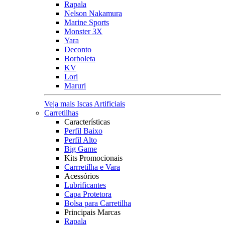
Rapala
Nelson Nakamura
Marine Sports
Monster 3X
Yara
Deconto
Borboleta
KV
Lori
Maruri
Veja mais Iscas Artificiais
Carretilhas
Características
Perfil Baixo
Perfil Alto
Big Game
Kits Promocionais
Carrretilha e Vara
Acessórios
Lubrificantes
Capa Protetora
Bolsa para Carretilha
Principais Marcas
Rapala