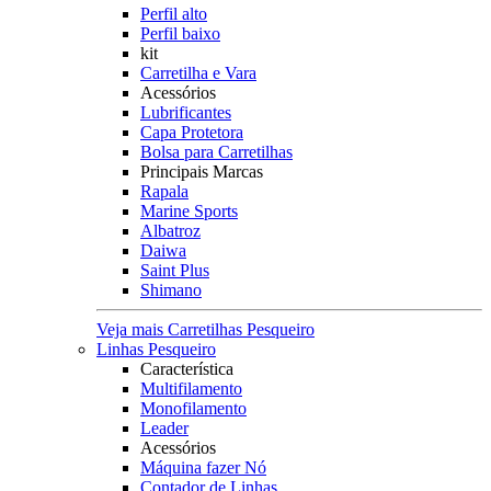
Perfil alto
Perfil baixo
kit
Carretilha e Vara
Acessórios
Lubrificantes
Capa Protetora
Bolsa para Carretilhas
Principais Marcas
Rapala
Marine Sports
Albatroz
Daiwa
Saint Plus
Shimano
Veja mais Carretilhas Pesqueiro
Linhas Pesqueiro
Característica
Multifilamento
Monofilamento
Leader
Acessórios
Máquina fazer Nó
Contador de Linhas