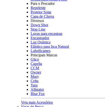
Para o Pescador
Repelente
Protetor Solar
Capa de Chuva
Diversos
Down Shot
Stop Line
Luvas para encastoar
Encastoador
Luz Química
Elástico para Isca Natural
Lubrificantes
Principais Marcas
Glico
Capella
CCM
Owner
Mury
Celta
Yara
Alligator
Blue Fox
Veja mais Acessórios
Varas de Pesca