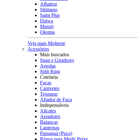
Albatroz
Shimano
Saint Plus
Daiwa
Maruri
Okuma
Veja mais Molinete
Acessórios
Mais buscados
Snap e Giradores
Argolas
Split Ring
Cutelaria
Facas
Canivetes
Tesouras
Afiador de Faca
Indispensáveis
Alicates
Aeradores
Balanças
Lanternas
Passaguá (Puça)
Régua para Medir Peixe