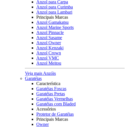
Anzol para Carpa
Anzol para Curimba
Anzol para Lambari
Principais Marcas
Anzol Gamakatsu
Anzol Marine Sports
Anzol Pinnacle
Anzol Sasame
Anzol Owner
Anzol Kenzaki
Anzol Crown
Anzol VMC
Anzol Meitou
Veja mais Anzóis
Garatéias
Característica
Garatéias Foscas
Garatéias Pretas
Garatéias Vermelhas
Garatéias com Bladed
Acessórios
Protetor de Garatéias
Principais Marcas
Owner