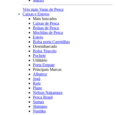
Maruri
Veja mais Varas de Pesca
Caixas e Estojos
Mais buscados
Caixas de Pesca
Bolsas de Pesca
Mochilas de Pesca
Estojo
Bolsa porta Carretilhas
Desembarcado
Bolsa Tiracolo
Pochete
Utilitário
Porta Empate
Principais Marcas
Albatroz
Jogá
Raju
Plano
Nelson Nakamura
Pesca Brasil
Sumax
Shimano
Nautika