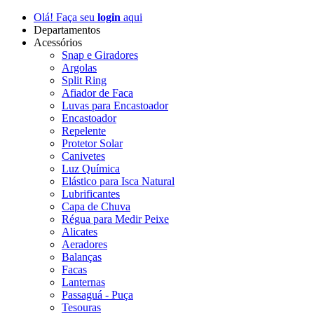
Olá! Faça seu
login
aqui
Departamentos
Acessórios
Snap e Giradores
Argolas
Split Ring
Afiador de Faca
Luvas para Encastoador
Encastoador
Repelente
Protetor Solar
Canivetes
Luz Química
Elástico para Isca Natural
Lubrificantes
Capa de Chuva
Régua para Medir Peixe
Alicates
Aeradores
Balanças
Facas
Lanternas
Passaguá - Puça
Tesouras