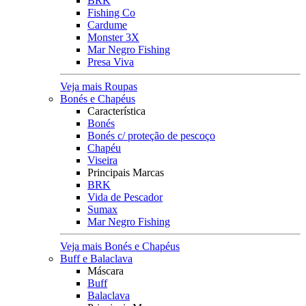
BRK
Fishing Co
Cardume
Monster 3X
Mar Negro Fishing
Presa Viva
Veja mais Roupas
Bonés e Chapéus
Característica
Bonés
Bonés c/ proteção de pescoço
Chapéu
Viseira
Principais Marcas
BRK
Vida de Pescador
Sumax
Mar Negro Fishing
Veja mais Bonés e Chapéus
Buff e Balaclava
Máscara
Buff
Balaclava