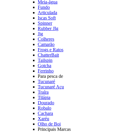
Meia-água
Fundo
Articulada
Iscas Soft
Spinner
Rubber JIg
Jig
Colheres
Camarão
Frogs e Ratos
ChatterBait
Tailspin
Gotcha
Ferrinho
Para pesca de
Tucunaré
Tucunaré Açu
Traíra
Tilápia
Dourado
Robalo
Cachara
Xaréu
Olho de Boi
Principais Marcas