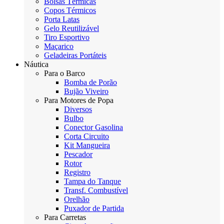
Bolsas Térmicas
Copos Térmicos
Porta Latas
Gelo Reutilizável
Tiro Esportivo
Maçarico
Geladeiras Portáteis
Náutica
Para o Barco
Bomba de Porão
Bujão Viveiro
Para Motores de Popa
Diversos
Bulbo
Conector Gasolina
Corta Circuito
Kit Mangueira
Pescador
Rotor
Registro
Tampa do Tanque
Transf. Combustível
Orelhão
Puxador de Partida
Para Carretas