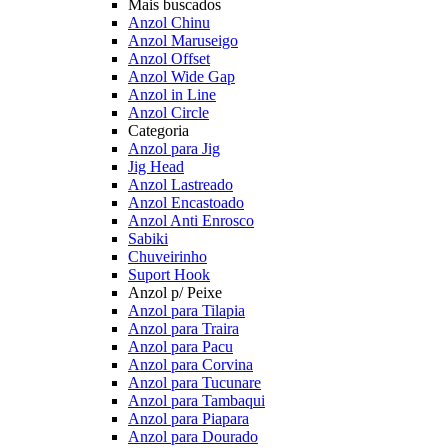
Mais buscados
Anzol Chinu
Anzol Maruseigo
Anzol Offset
Anzol Wide Gap
Anzol in Line
Anzol Circle
Categoria
Anzol para Jig
Jig Head
Anzol Lastreado
Anzol Encastoado
Anzol Anti Enrosco
Sabiki
Chuveirinho
Suport Hook
Anzol p/ Peixe
Anzol para Tilapia
Anzol para Traira
Anzol para Pacu
Anzol para Corvina
Anzol para Tucunare
Anzol para Tambaqui
Anzol para Piapara
Anzol para Dourado