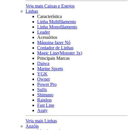
Veja mais Caixas e Estojos
Linhas
Característica
Linha Multifilamento
Linha Monofilamento
Leader
Acessórios
Máquina fazer Nó
Contador de Linhas
Magic Line(Monster 3x)
Principais Marcas
Daiwa
Marine Sports
YGK
Owner
Power Pro
Sufix
Shimano
Raiglon
Fast Line
Araty
Veja mais Linhas
Anzóis