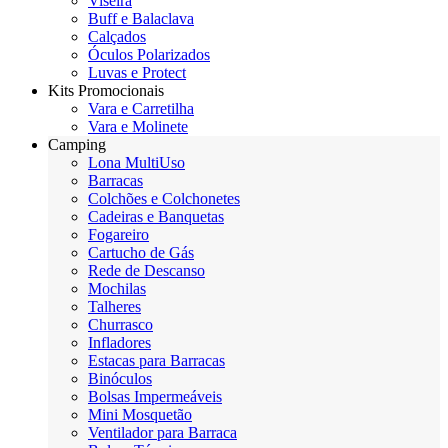
Viseira
Buff e Balaclava
Calçados
Óculos Polarizados
Luvas e Protect
Kits Promocionais
Vara e Carretilha
Vara e Molinete
Camping
Lona MultiUso
Barracas
Colchões e Colchonetes
Cadeiras e Banquetas
Fogareiro
Cartucho de Gás
Rede de Descanso
Mochilas
Talheres
Churrasco
Infladores
Estacas para Barracas
Binóculos
Bolsas Impermeáveis
Mini Mosquetão
Ventilador para Barraca