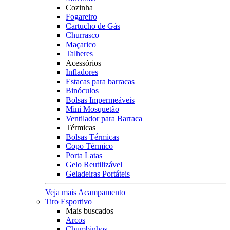
Cozinha
Fogareiro
Cartucho de Gás
Churrasco
Maçarico
Talheres
Acessórios
Infladores
Estacas para barracas
Binóculos
Bolsas Impermeáveis
Mini Mosquetão
Ventilador para Barraca
Térmicas
Bolsas Térmicas
Copo Térmico
Porta Latas
Gelo Reutilizável
Geladeiras Portáteis
Veja mais Acampamento
Tiro Esportivo
Mais buscados
Arcos
Chumbinhos