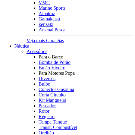
VMC
Marine Sports
Albatroz
Gamakatsu
kenzaki
Arsenal Pesca
Veja mais Garatéias
Náutica
Acessórios
Para o Barco
Bomba de Porão
Bujão Viveiro
Para Motores Popa
Diversos
Bulbo
Conector Gasolina
Corta Circuito
Kit Mangueira
Pescador
Rotor
Registro
Tampa Tanque
Transf. Combustível
Orelhão