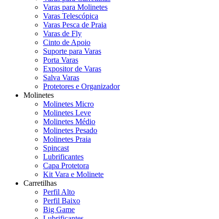
Varas para Molinetes
Varas Telescópica
Varas Pesca de Praia
Varas de Fly
Cinto de Apoio
Suporte para Varas
Porta Varas
Expositor de Varas
Salva Varas
Protetores e Organizador
Molinetes
Molinetes Micro
Molinetes Leve
Molinetes Médio
Molinetes Pesado
Molinetes Praia
Spincast
Lubrificantes
Capa Protetora
Kit Vara e Molinete
Carretilhas
Perfil Alto
Perfil Baixo
Big Game
Lubrificantes