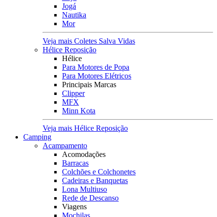
Jogá
Nautika
Mor
Veja mais Coletes Salva Vidas
Hélice Reposição
Hélice
Para Motores de Popa
Para Motores Elétricos
Principais Marcas
Clipper
MFX
Minn Kota
Veja mais Hélice Reposição
Camping
Acampamento
Acomodações
Barracas
Colchões e Colchonetes
Cadeiras e Banquetas
Lona Multiuso
Rede de Descanso
Viagens
Mochilas