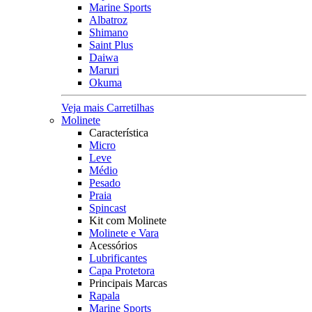
Marine Sports
Albatroz
Shimano
Saint Plus
Daiwa
Maruri
Okuma
Veja mais Carretilhas
Molinete
Característica
Micro
Leve
Médio
Pesado
Praia
Spincast
Kit com Molinete
Molinete e Vara
Acessórios
Lubrificantes
Capa Protetora
Principais Marcas
Rapala
Marine Sports