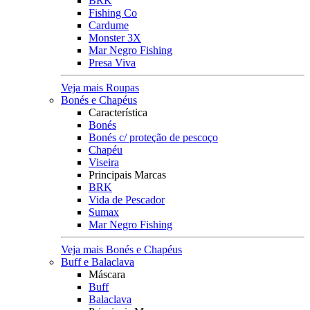
BRK
Fishing Co
Cardume
Monster 3X
Mar Negro Fishing
Presa Viva
Veja mais Roupas
Bonés e Chapéus
Característica
Bonés
Bonés c/ proteção de pescoço
Chapéu
Viseira
Principais Marcas
BRK
Vida de Pescador
Sumax
Mar Negro Fishing
Veja mais Bonés e Chapéus
Buff e Balaclava
Máscara
Buff
Balaclava