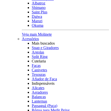
Albatroz
Shimano
Saint Plus
Daiwa
Maruri
Okuma
Veja mais Molinete
Acessórios
Mais buscados
Snap e Giradores
Argolas
Split Ring
Cutelaria
Facas
Canivetes
Tesouras
Afiador de Faca
Indispensáveis
Alicates
Aeradores
Balanças
Lanternas
Passaguá (Puça)
Régua para Medir Peixe