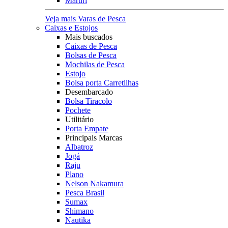
Maruri
Veja mais Varas de Pesca
Caixas e Estojos
Mais buscados
Caixas de Pesca
Bolsas de Pesca
Mochilas de Pesca
Estojo
Bolsa porta Carretilhas
Desembarcado
Bolsa Tiracolo
Pochete
Utilitário
Porta Empate
Principais Marcas
Albatroz
Jogá
Raju
Plano
Nelson Nakamura
Pesca Brasil
Sumax
Shimano
Nautika