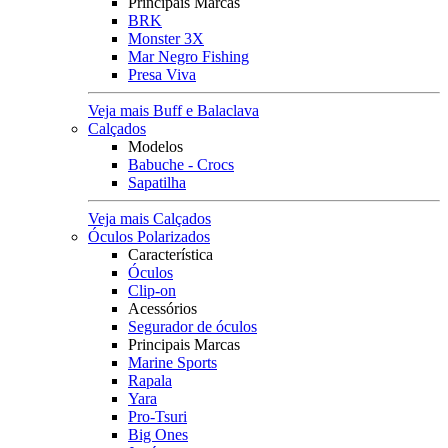
Principais Marcas
BRK
Monster 3X
Mar Negro Fishing
Presa Viva
Veja mais Buff e Balaclava
Calçados
Modelos
Babuche - Crocs
Sapatilha
Veja mais Calçados
Óculos Polarizados
Característica
Óculos
Clip-on
Acessórios
Segurador de óculos
Principais Marcas
Marine Sports
Rapala
Yara
Pro-Tsuri
Big Ones