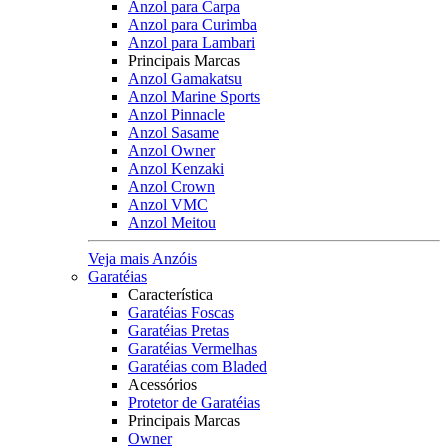
Anzol para Carpa
Anzol para Curimba
Anzol para Lambari
Principais Marcas
Anzol Gamakatsu
Anzol Marine Sports
Anzol Pinnacle
Anzol Sasame
Anzol Owner
Anzol Kenzaki
Anzol Crown
Anzol VMC
Anzol Meitou
Veja mais Anzóis
Garatéias
Característica
Garatéias Foscas
Garatéias Pretas
Garatéias Vermelhas
Garatéias com Bladed
Acessórios
Protetor de Garatéias
Principais Marcas
Owner