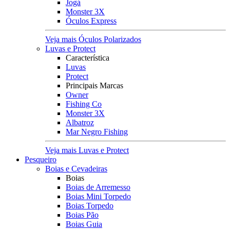
Jogá
Monster 3X
Óculos Express
Veja mais Óculos Polarizados
Luvas e Protect
Característica
Luvas
Protect
Principais Marcas
Owner
Fishing Co
Monster 3X
Albatroz
Mar Negro Fishing
Veja mais Luvas e Protect
Pesqueiro
Boias e Cevadeiras
Boias
Boias de Arremesso
Boias Mini Torpedo
Boias Torpedo
Boias Pão
Boias Guia