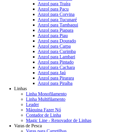
Anzol para Traíra
Anzol para Pacu
Anzol para Corvina
Anzol para Tucunaré
Anzol para Tambaqui
Anzol para Piapara
Anzol para Piau
Anzol para Dourado
Anzol para Carpa
Anzol para Curimba
Anzol para Lambari
Anzol para Pintado
Anzol para Cachara
Anzol para Jaú
Anzol para Pirarara
Anzol para Piraíba
Linhas
Linha Monofilamento
Linha Multifilamento
Leader
Máquina Fazer Nó
Contador de Linha
Magic Line - Renovador de Linhas
Varas de Pesca
Varas para Carretilhas