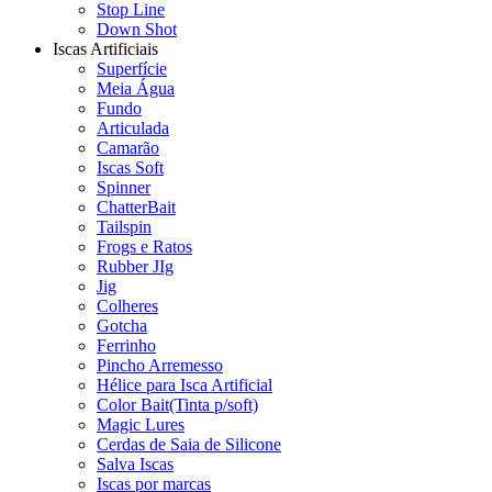
Stop Line
Down Shot
Iscas Artificiais
Superfície
Meia Água
Fundo
Articulada
Camarão
Iscas Soft
Spinner
ChatterBait
Tailspin
Frogs e Ratos
Rubber JIg
Jig
Colheres
Gotcha
Ferrinho
Pincho Arremesso
Hélice para Isca Artificial
Color Bait(Tinta p/soft)
Magic Lures
Cerdas de Saia de Silicone
Salva Iscas
Iscas por marcas