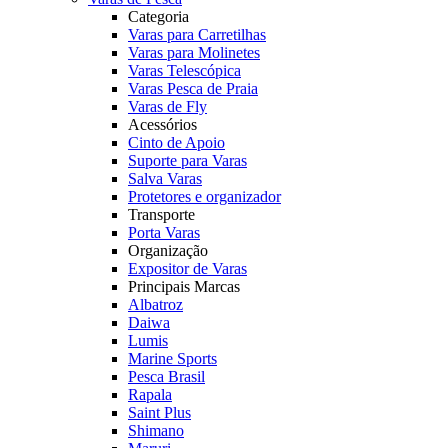
Categoria
Varas para Carretilhas
Varas para Molinetes
Varas Telescópica
Varas Pesca de Praia
Varas de Fly
Acessórios
Cinto de Apoio
Suporte para Varas
Salva Varas
Protetores e organizador
Transporte
Porta Varas
Organização
Expositor de Varas
Principais Marcas
Albatroz
Daiwa
Lumis
Marine Sports
Pesca Brasil
Rapala
Saint Plus
Shimano