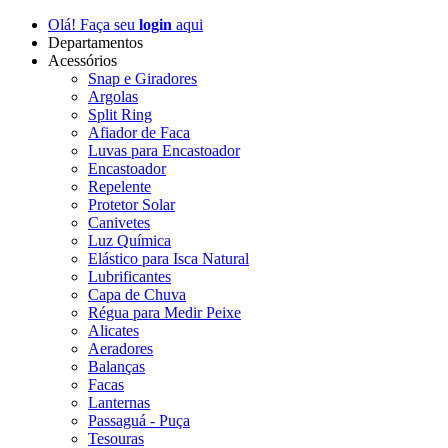
Olá! Faça seu
login
aqui
Departamentos
Acessórios
Snap e Giradores
Argolas
Split Ring
Afiador de Faca
Luvas para Encastoador
Encastoador
Repelente
Protetor Solar
Canivetes
Luz Química
Elástico para Isca Natural
Lubrificantes
Capa de Chuva
Régua para Medir Peixe
Alicates
Aeradores
Balanças
Facas
Lanternas
Passaguá - Puça
Tesouras