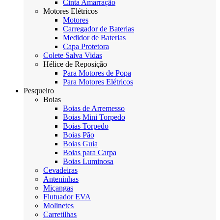
Cinta Amarração
Motores Elétricos
Motores
Carregador de Baterias
Medidor de Baterias
Capa Protetora
Colete Salva Vidas
Hélice de Reposição
Para Motores de Popa
Para Motores Elétricos
Pesqueiro
Boias
Boias de Arremesso
Boias Mini Torpedo
Boias Torpedo
Boias Pão
Boias Guia
Boias para Carpa
Boias Luminosa
Cevadeiras
Anteninhas
Miçangas
Flutuador EVA
Molinetes
Carretilhas