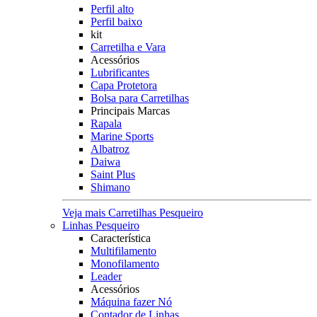
Perfil alto
Perfil baixo
kit
Carretilha e Vara
Acessórios
Lubrificantes
Capa Protetora
Bolsa para Carretilhas
Principais Marcas
Rapala
Marine Sports
Albatroz
Daiwa
Saint Plus
Shimano
Veja mais Carretilhas Pesqueiro
Linhas Pesqueiro
Característica
Multifilamento
Monofilamento
Leader
Acessórios
Máquina fazer Nó
Contador de Linhas