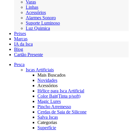
Varas
Linhas
Acessórios
Alarmes Sonoro
Suporte Luminoso
Luz Quimica
Peixes
Marcas
IA da Isca
Blog
Cartão Presente
Pesca
Iscas Artificiais
Mais Buscados
Novidades
Acessórios
Hélice para Isca Artificial
Color Bait(Tinta p/soft)
Magic Lures
Pincho Arremesso
Cerdas de Saia de Silicone
Salva Iscas
Categorias
Superfície