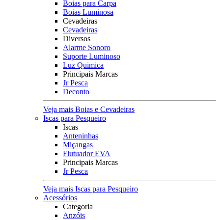
Boias para Carpa
Boias Luminosa
Cevadeiras
Cevadeiras
Diversos
Alarme Sonoro
Suporte Luminoso
Luz Quimica
Principais Marcas
Jr Pesca
Deconto
Veja mais Boias e Cevadeiras
Iscas para Pesqueiro
Iscas
Anteninhas
Miçangas
Flutuador EVA
Principais Marcas
Jr Pesca
Veja mais Iscas para Pesqueiro
Acessórios
Categoria
Anzóis