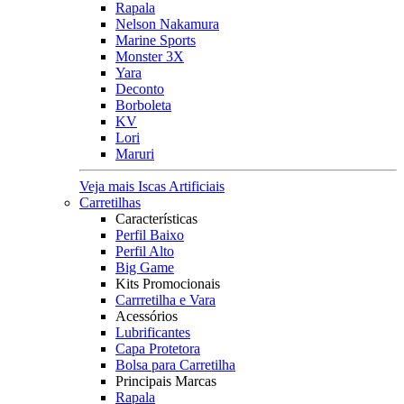
Rapala
Nelson Nakamura
Marine Sports
Monster 3X
Yara
Deconto
Borboleta
KV
Lori
Maruri
Veja mais Iscas Artificiais
Carretilhas
Características
Perfil Baixo
Perfil Alto
Big Game
Kits Promocionais
Carrretilha e Vara
Acessórios
Lubrificantes
Capa Protetora
Bolsa para Carretilha
Principais Marcas
Rapala