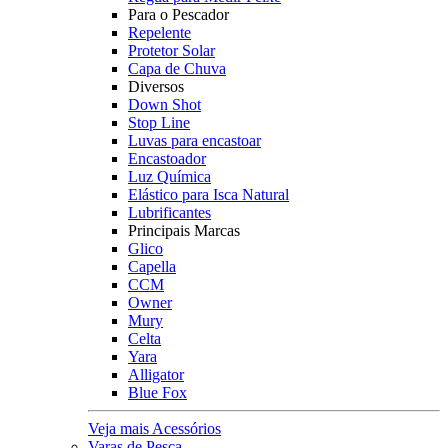
Para o Pescador
Repelente
Protetor Solar
Capa de Chuva
Diversos
Down Shot
Stop Line
Luvas para encastoar
Encastoador
Luz Química
Elástico para Isca Natural
Lubrificantes
Principais Marcas
Glico
Capella
CCM
Owner
Mury
Celta
Yara
Alligator
Blue Fox
Veja mais Acessórios
Varas de Pesca