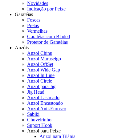
Novidades
Indicação por Peixe
Garatéias
Foscas
Pretas
Vermelhas
Garatéias com Bladed
Protetor de Garatéias
Anzóis
Anzol Chinu
Anzol Maruseigo
Anzol OffSet
Anzol Wide Gap
Anzol In Line
Anzol Circle
Anzol para Jig
Jig Head
Anzol Lastreado
Anzol Encastoado
Anzol Anti-Enrosco
Sabiki
Chuveirinho
Suport Hook
Anzol para Peixe
Anzol para Tilápia