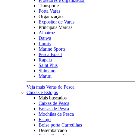
Protetores e organizador
Transporte
Porta Varas
Organização
Expositor de Varas
Principais Marcas
Albatroz
Daiwa
Lumis
Marine Sports
Pesca Brasil
Rapala
Saint Plus
Shimano
Maruri
Veja mais Varas de Pesca
Caixas e Estojos
Mais buscados
Caixas de Pesca
Bolsas de Pesca
Mochilas de Pesca
Estojo
Bolsa porta Carretilhas
Desembarcado