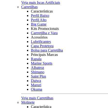
Veja mais Iscas Artificiais
Carretilhas
Características
Perfil Baixo
Perfil Alto
Big Game
Kits Promocionais
Carrretilha e Vara
Acessórios
Lubrificantes
Capa Protetora
Bolsa para Carretilha
Principais Marcas
Rapala
Marine Sports
Albatroz
Shimano
Saint Plus
Daiwa
Maruri
Okuma
Veja mais Carretilhas
Molinete
Característica