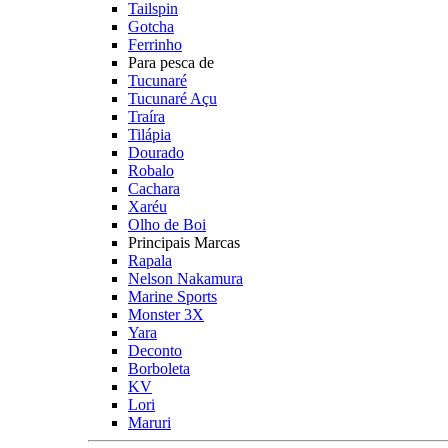
Tailspin
Gotcha
Ferrinho
Para pesca de
Tucunaré
Tucunaré Açu
Traíra
Tilápia
Dourado
Robalo
Cachara
Xaréu
Olho de Boi
Principais Marcas
Rapala
Nelson Nakamura
Marine Sports
Monster 3X
Yara
Deconto
Borboleta
KV
Lori
Maruri