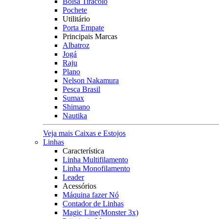
Bolsa Tiracolo
Pochete
Utilitário
Porta Empate
Principais Marcas
Albatroz
Jogá
Raju
Plano
Nelson Nakamura
Pesca Brasil
Sumax
Shimano
Nautika
Veja mais Caixas e Estojos
Linhas
Característica
Linha Multifilamento
Linha Monofilamento
Leader
Acessórios
Máquina fazer Nó
Contador de Linhas
Magic Line(Monster 3x)