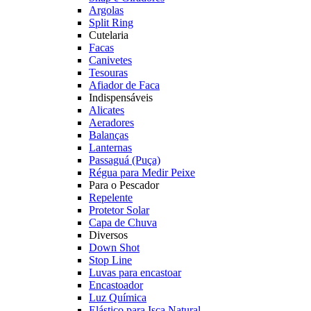
Argolas
Split Ring
Cutelaria
Facas
Canivetes
Tesouras
Afiador de Faca
Indispensáveis
Alicates
Aeradores
Balanças
Lanternas
Passaguá (Puça)
Régua para Medir Peixe
Para o Pescador
Repelente
Protetor Solar
Capa de Chuva
Diversos
Down Shot
Stop Line
Luvas para encastoar
Encastoador
Luz Química
Elástico para Isca Natural