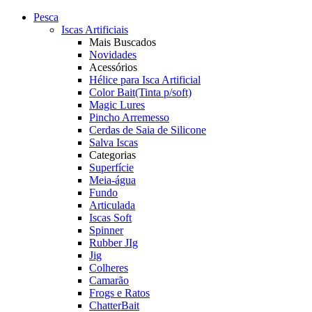
Pesca
Iscas Artificiais
Mais Buscados
Novidades
Acessórios
Hélice para Isca Artificial
Color Bait(Tinta p/soft)
Magic Lures
Pincho Arremesso
Cerdas de Saia de Silicone
Salva Iscas
Categorias
Superfície
Meia-água
Fundo
Articulada
Iscas Soft
Spinner
Rubber JIg
Jig
Colheres
Camarão
Frogs e Ratos
ChatterBait