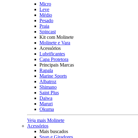
Micro
Leve
Médio
Pesado
Praia
Spincast
Kit com Molinete
Molinete e Vara
Acessórios
Lubrificantes
Capa Protetora
Principais Marcas
Rapala
Marine Sports
Albatroz
Shimano
Saint Plus
Daiwa
Maruri
Okuma
Veja mais Molinete
Acessórios
Mais buscados
Snap e Giradores