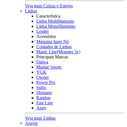
Veja mais Caixas e Estojos
Linhas
Característica
Linha Multifilamento
Linha Monofilamento
Leader
Acessórios
Máquina fazer Nó
Contador de Linhas
Magic Line(Monster 3x)
Principais Marcas
Daiwa
Marine Sports
YGK
Owner
Power Pro
Sufix
Shimano
Raiglon
Fast Line
Araty
Veja mais Linhas
Anzóis