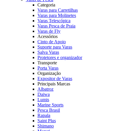
Categoria
Varas para Carretilhas
Varas para Molinetes
Varas Telescópica
Varas Pesca de Praia
Varas de Fly
Acessórios
Cinto de Apoio
Suporte para Varas
Salva Varas
Protetores e organizador
Transporte
Porta Varas
Organização
Expositor de Varas
Principais Marcas
Albatroz
Daiwa
Lumis
Marine Sports
Pesca Brasil
Rapala
Saint Plus
Shimano