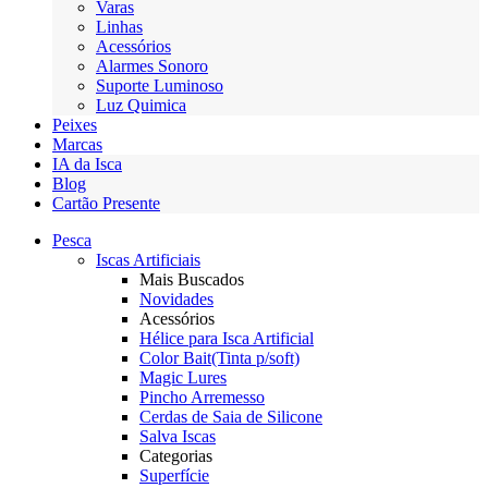
Varas
Linhas
Acessórios
Alarmes Sonoro
Suporte Luminoso
Luz Quimica
Peixes
Marcas
IA da Isca
Blog
Cartão Presente
Pesca
Iscas Artificiais
Mais Buscados
Novidades
Acessórios
Hélice para Isca Artificial
Color Bait(Tinta p/soft)
Magic Lures
Pincho Arremesso
Cerdas de Saia de Silicone
Salva Iscas
Categorias
Superfície