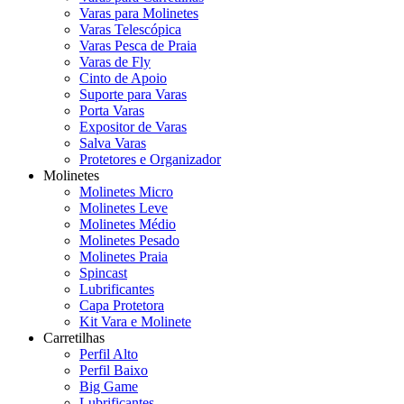
Varas para Molinetes
Varas Telescópica
Varas Pesca de Praia
Varas de Fly
Cinto de Apoio
Suporte para Varas
Porta Varas
Expositor de Varas
Salva Varas
Protetores e Organizador
Molinetes
Molinetes Micro
Molinetes Leve
Molinetes Médio
Molinetes Pesado
Molinetes Praia
Spincast
Lubrificantes
Capa Protetora
Kit Vara e Molinete
Carretilhas
Perfil Alto
Perfil Baixo
Big Game
Lubrificantes