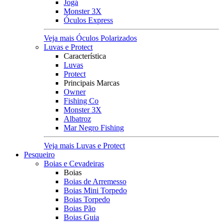
Jogá
Monster 3X
Óculos Express
Veja mais Óculos Polarizados
Luvas e Protect
Característica
Luvas
Protect
Principais Marcas
Owner
Fishing Co
Monster 3X
Albatroz
Mar Negro Fishing
Veja mais Luvas e Protect
Pesqueiro
Boias e Cevadeiras
Boias
Boias de Arremesso
Boias Mini Torpedo
Boias Torpedo
Boias Pão
Boias Guia