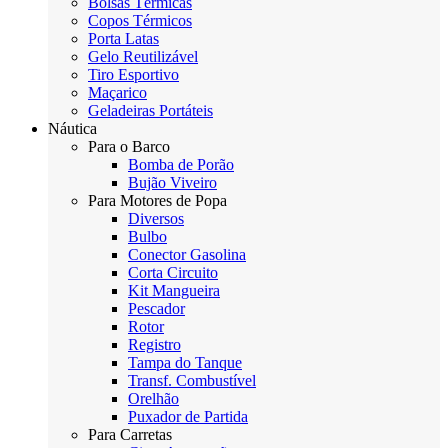
Bolsas Térmicas
Copos Térmicos
Porta Latas
Gelo Reutilizável
Tiro Esportivo
Maçarico
Geladeiras Portáteis
Náutica
Para o Barco
Bomba de Porão
Bujão Viveiro
Para Motores de Popa
Diversos
Bulbo
Conector Gasolina
Corta Circuito
Kit Mangueira
Pescador
Rotor
Registro
Tampa do Tanque
Transf. Combustível
Orelhão
Puxador de Partida
Para Carretas