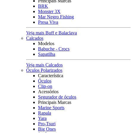
Principais Marcas
BRK
Monster 3X
Mar Negro Fishing
Presa Viva
Veja mais Buff e Balaclava
Calçados
Modelos
Babuche - Crocs
Sapatilha
Veja mais Calçados
Óculos Polarizados
Característica
Óculos
Clip-on
Acessórios
Segurador de óculos
Principais Marcas
Marine Sports
Rapala
Yara
Pro-Tsuri
Big Ones