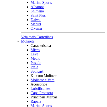
Marine Sports
Albatroz
Shimano
Saint Plus
Daiwa
Maruri
Okuma
Veja mais Carretilhas
Molinete
Característica
Micro
Leve
Médio
Pesado
Praia
Spincast
Kit com Molinete
Molinete e Vara
Acessórios
Lubrificantes
Capa Protetora
Principais Marcas
Rapala
Marine Sports