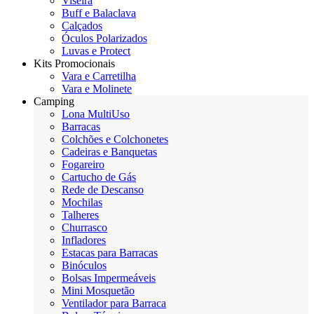
Viseira
Buff e Balaclava
Calçados
Óculos Polarizados
Luvas e Protect
Kits Promocionais
Vara e Carretilha
Vara e Molinete
Camping
Lona MultiUso
Barracas
Colchões e Colchonetes
Cadeiras e Banquetas
Fogareiro
Cartucho de Gás
Rede de Descanso
Mochilas
Talheres
Churrasco
Infladores
Estacas para Barracas
Binóculos
Bolsas Impermeáveis
Mini Mosquetão
Ventilador para Barraca