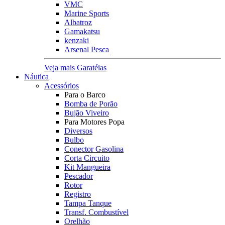
VMC
Marine Sports
Albatroz
Gamakatsu
kenzaki
Arsenal Pesca
Veja mais Garatéias
Náutica
Acessórios
Para o Barco
Bomba de Porão
Bujão Viveiro
Para Motores Popa
Diversos
Bulbo
Conector Gasolina
Corta Circuito
Kit Mangueira
Pescador
Rotor
Registro
Tampa Tanque
Transf. Combustível
Orelhão