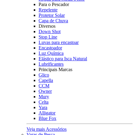
Para o Pescador
Repelente
Protetor Solar
Capa de Chuva
Diversos
Down Shot
Stop Line
Luvas para encastoar
Encastoador
Luz Química
Elástico para Isca Natural
Lubrificantes
Principais Marcas
Glico
Capella
CCM
Owner
Mury
Celta
Yara
Alligator
Blue Fox
Veja mais Acessórios
Varas de Pesca