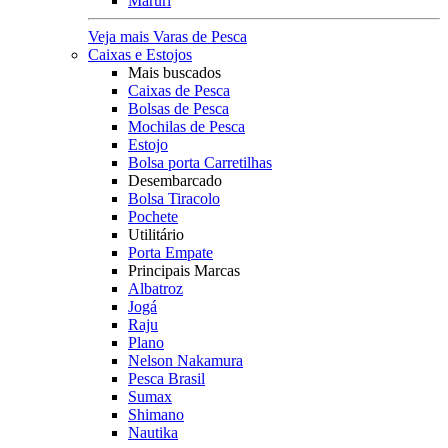
Maruri
Veja mais Varas de Pesca
Caixas e Estojos
Mais buscados
Caixas de Pesca
Bolsas de Pesca
Mochilas de Pesca
Estojo
Bolsa porta Carretilhas
Desembarcado
Bolsa Tiracolo
Pochete
Utilitário
Porta Empate
Principais Marcas
Albatroz
Jogá
Raju
Plano
Nelson Nakamura
Pesca Brasil
Sumax
Shimano
Nautika