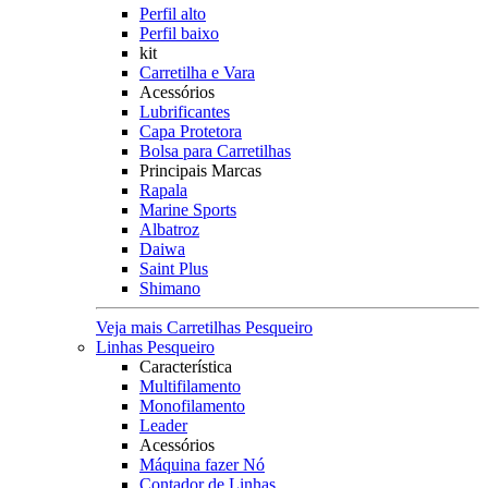
Perfil alto
Perfil baixo
kit
Carretilha e Vara
Acessórios
Lubrificantes
Capa Protetora
Bolsa para Carretilhas
Principais Marcas
Rapala
Marine Sports
Albatroz
Daiwa
Saint Plus
Shimano
Veja mais Carretilhas Pesqueiro
Linhas Pesqueiro
Característica
Multifilamento
Monofilamento
Leader
Acessórios
Máquina fazer Nó
Contador de Linhas