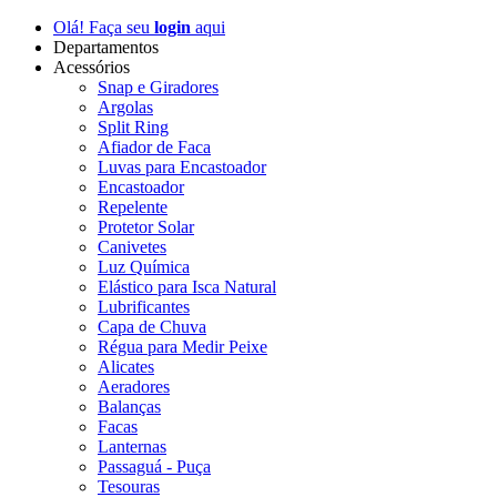
Olá! Faça seu
login
aqui
Departamentos
Acessórios
Snap e Giradores
Argolas
Split Ring
Afiador de Faca
Luvas para Encastoador
Encastoador
Repelente
Protetor Solar
Canivetes
Luz Química
Elástico para Isca Natural
Lubrificantes
Capa de Chuva
Régua para Medir Peixe
Alicates
Aeradores
Balanças
Facas
Lanternas
Passaguá - Puça
Tesouras