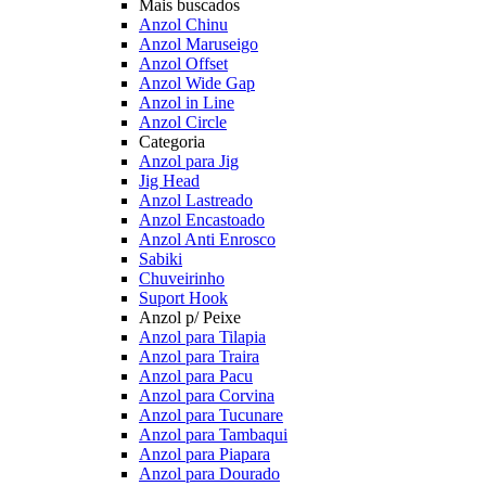
Mais buscados
Anzol Chinu
Anzol Maruseigo
Anzol Offset
Anzol Wide Gap
Anzol in Line
Anzol Circle
Categoria
Anzol para Jig
Jig Head
Anzol Lastreado
Anzol Encastoado
Anzol Anti Enrosco
Sabiki
Chuveirinho
Suport Hook
Anzol p/ Peixe
Anzol para Tilapia
Anzol para Traira
Anzol para Pacu
Anzol para Corvina
Anzol para Tucunare
Anzol para Tambaqui
Anzol para Piapara
Anzol para Dourado