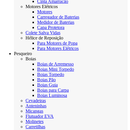
Cinta Amarração
Motores Elétricos
Motores
Carregador de Baterias
Medidor de Baterias
Capa Protetora
Colete Salva Vidas
Hélice de Reposição
Para Motores de Popa
Para Motores Elétricos
Pesqueiro
Boias
Boias de Arremesso
Boias Mini Torpedo
Boias Torpedo
Boias Pão
Boias Guia
Boias para Carpa
Boias Luminosa
Cevadeiras
Anteninhas
Miçangas
Flutuador EVA
Molinetes
Carretilhas