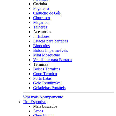
Cozinha
Fogareiro
Cartucho de Gás
Churrasco
Maçarico
Talheres
Acessórios
Infladores
Estacas para barracas
Binóculos
Bolsas Impermeáveis
Mini Mosquetão
Ventilador para Barraca
Térmicas
Bolsas Térmicas
Copo Térmico
Porta Latas
Gelo Reutilizável
Geladeiras Portáteis
Veja mais Acampamento
Tiro Esportivo
Mais buscados
Arcos
Chumbinhos