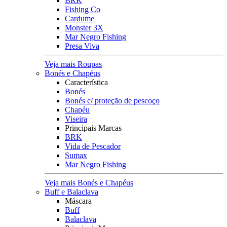
BRK
Fishing Co
Cardume
Monster 3X
Mar Negro Fishing
Presa Viva
Veja mais Roupas
Bonés e Chapéus
Característica
Bonés
Bonés c/ proteção de pescoço
Chapéu
Viseira
Principais Marcas
BRK
Vida de Pescador
Sumax
Mar Negro Fishing
Veja mais Bonés e Chapéus
Buff e Balaclava
Máscara
Buff
Balaclava