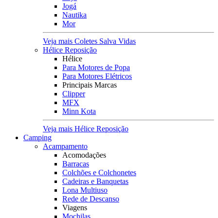
Jogá
Nautika
Mor
Veja mais Coletes Salva Vidas
Hélice Reposição
Hélice
Para Motores de Popa
Para Motores Elétricos
Principais Marcas
Clipper
MFX
Minn Kota
Veja mais Hélice Reposição
Camping
Acampamento
Acomodações
Barracas
Colchões e Colchonetes
Cadeiras e Banquetas
Lona Multiuso
Rede de Descanso
Viagens
Mochilas