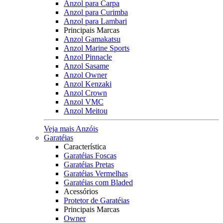
Anzol para Carpa
Anzol para Curimba
Anzol para Lambari
Principais Marcas
Anzol Gamakatsu
Anzol Marine Sports
Anzol Pinnacle
Anzol Sasame
Anzol Owner
Anzol Kenzaki
Anzol Crown
Anzol VMC
Anzol Meitou
Veja mais Anzóis
Garatéias
Característica
Garatéias Foscas
Garatéias Pretas
Garatéias Vermelhas
Garatéias com Bladed
Acessórios
Protetor de Garatéias
Principais Marcas
Owner