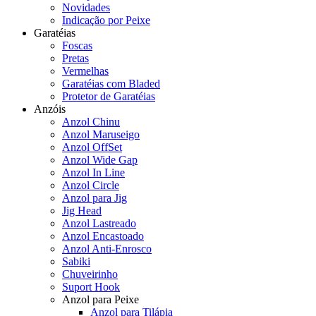
Novidades
Indicação por Peixe
Garatéias
Foscas
Pretas
Vermelhas
Garatéias com Bladed
Protetor de Garatéias
Anzóis
Anzol Chinu
Anzol Maruseigo
Anzol OffSet
Anzol Wide Gap
Anzol In Line
Anzol Circle
Anzol para Jig
Jig Head
Anzol Lastreado
Anzol Encastoado
Anzol Anti-Enrosco
Sabiki
Chuveirinho
Suport Hook
Anzol para Peixe
Anzol para Tilápia