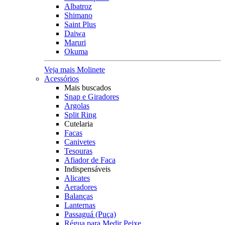
Albatroz
Shimano
Saint Plus
Daiwa
Maruri
Okuma
Veja mais Molinete
Acessórios
Mais buscados
Snap e Giradores
Argolas
Split Ring
Cutelaria
Facas
Canivetes
Tesouras
Afiador de Faca
Indispensáveis
Alicates
Aeradores
Balanças
Lanternas
Passaguá (Puça)
Régua para Medir Peixe