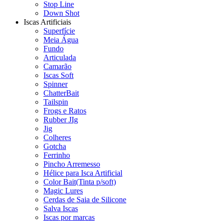
Stop Line
Down Shot
Iscas Artificiais
Superfície
Meia Água
Fundo
Articulada
Camarão
Iscas Soft
Spinner
ChatterBait
Tailspin
Frogs e Ratos
Rubber JIg
Jig
Colheres
Gotcha
Ferrinho
Pincho Arremesso
Hélice para Isca Artificial
Color Bait(Tinta p/soft)
Magic Lures
Cerdas de Saia de Silicone
Salva Iscas
Iscas por marcas