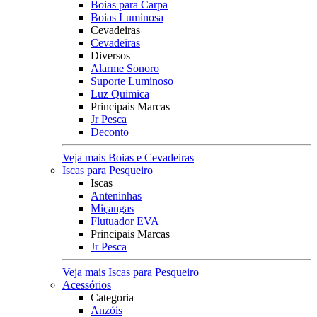
Boias para Carpa
Boias Luminosa
Cevadeiras
Cevadeiras
Diversos
Alarme Sonoro
Suporte Luminoso
Luz Quimica
Principais Marcas
Jr Pesca
Deconto
Veja mais Boias e Cevadeiras
Iscas para Pesqueiro
Iscas
Anteninhas
Miçangas
Flutuador EVA
Principais Marcas
Jr Pesca
Veja mais Iscas para Pesqueiro
Acessórios
Categoria
Anzóis