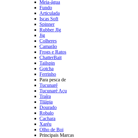
Meia-água
Fundo
Articulada
Iscas Soft
Spinner
Rubber JIg
Jig
Colheres
Camarão
Frogs e Ratos
ChatterBait
Tailspin
Gotcha
Ferrinho
Para pesca de
Tucunaré
Tucunaré Açu
Traíra
Tilápia
Dourado
Robalo
Cachara
Xaréu
Olho de Boi
Principais Marcas