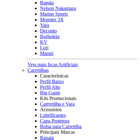
Rapala
Nelson Nakamura
Marine Sports
Monster 3X
Yara
Deconto
Borboleta
KV
Lori
Maruri
Veja mais Iscas Artificiais
Carretilhas
Características
Perfil Baixo
Perfil Alto
Big Game
Kits Promocionais
Carrretilha e Vara
Acessórios
Lubrificantes
Capa Protetora
Bolsa para Carretilha
Principais Marcas
Rapala