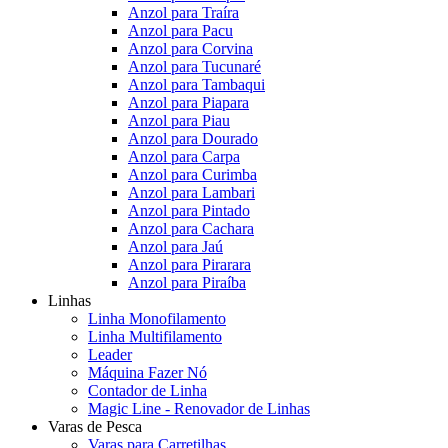
Anzol para Traíra
Anzol para Pacu
Anzol para Corvina
Anzol para Tucunaré
Anzol para Tambaqui
Anzol para Piapara
Anzol para Piau
Anzol para Dourado
Anzol para Carpa
Anzol para Curimba
Anzol para Lambari
Anzol para Pintado
Anzol para Cachara
Anzol para Jaú
Anzol para Pirarara
Anzol para Piraíba
Linhas
Linha Monofilamento
Linha Multifilamento
Leader
Máquina Fazer Nó
Contador de Linha
Magic Line - Renovador de Linhas
Varas de Pesca
Varas para Carretilhas