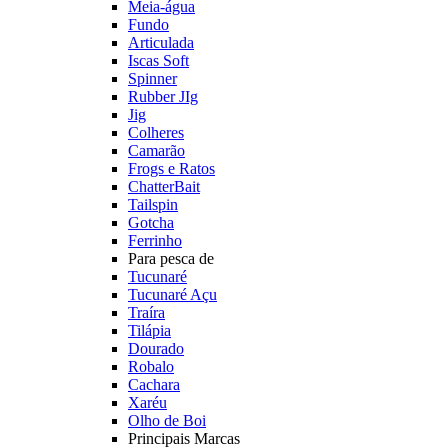
Meia-água
Fundo
Articulada
Iscas Soft
Spinner
Rubber JIg
Jig
Colheres
Camarão
Frogs e Ratos
ChatterBait
Tailspin
Gotcha
Ferrinho
Para pesca de
Tucunaré
Tucunaré Açu
Traíra
Tilápia
Dourado
Robalo
Cachara
Xaréu
Olho de Boi
Principais Marcas