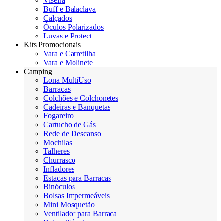
Viseira
Buff e Balaclava
Calçados
Óculos Polarizados
Luvas e Protect
Kits Promocionais
Vara e Carretilha
Vara e Molinete
Camping
Lona MultiUso
Barracas
Colchões e Colchonetes
Cadeiras e Banquetas
Fogareiro
Cartucho de Gás
Rede de Descanso
Mochilas
Talheres
Churrasco
Infladores
Estacas para Barracas
Binóculos
Bolsas Impermeáveis
Mini Mosquetão
Ventilador para Barraca