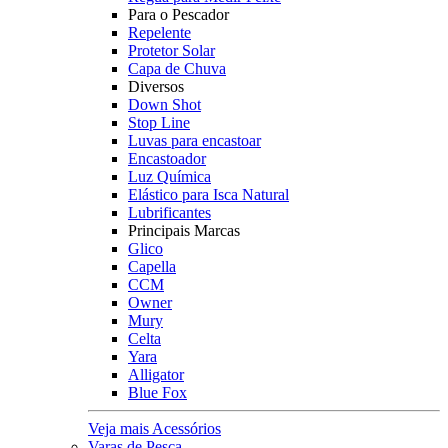
Para o Pescador
Repelente
Protetor Solar
Capa de Chuva
Diversos
Down Shot
Stop Line
Luvas para encastoar
Encastoador
Luz Química
Elástico para Isca Natural
Lubrificantes
Principais Marcas
Glico
Capella
CCM
Owner
Mury
Celta
Yara
Alligator
Blue Fox
Veja mais Acessórios
Varas de Pesca