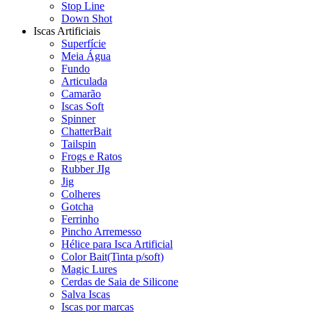
Stop Line
Down Shot
Iscas Artificiais
Superfície
Meia Água
Fundo
Articulada
Camarão
Iscas Soft
Spinner
ChatterBait
Tailspin
Frogs e Ratos
Rubber JIg
Jig
Colheres
Gotcha
Ferrinho
Pincho Arremesso
Hélice para Isca Artificial
Color Bait(Tinta p/soft)
Magic Lures
Cerdas de Saia de Silicone
Salva Iscas
Iscas por marcas