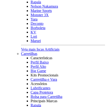
Rapala
Nelson Nakamura
Marine Sports
Monster 3X
Yara
Deconto
Borboleta
KV
Lori
Maruri
Veja mais Iscas Artificiais
Carretilhas
Características
Perfil Baixo
Perfil Alto
Big Game
Kits Promocionais
Carrretilha e Vara
Acessórios
Lubrificantes
Capa Protetora
Bolsa para Carretilha
Principais Marcas
Rapala