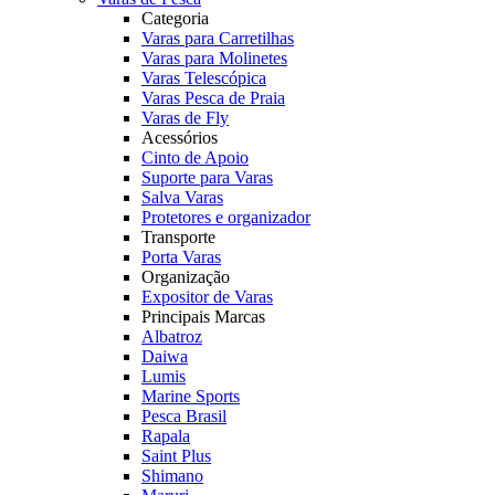
Categoria
Varas para Carretilhas
Varas para Molinetes
Varas Telescópica
Varas Pesca de Praia
Varas de Fly
Acessórios
Cinto de Apoio
Suporte para Varas
Salva Varas
Protetores e organizador
Transporte
Porta Varas
Organização
Expositor de Varas
Principais Marcas
Albatroz
Daiwa
Lumis
Marine Sports
Pesca Brasil
Rapala
Saint Plus
Shimano