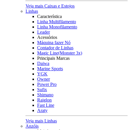
Veja mais Caixas e Estojos
Linhas
Característica
Linha Multifilamento
Linha Monofilamento
Leader
Acessórios
Máquina fazer Nó
Contador de Linhas
Magic Line(Monster 3x)
Principais Marcas
Daiwa
Marine Sports
YGK
Owner
Power Pro
Sufix
Shimano
Raiglon
Fast Line
Araty
Veja mais Linhas
Anzóis