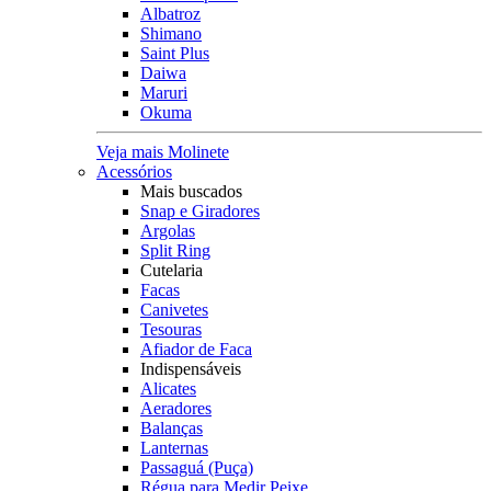
Albatroz
Shimano
Saint Plus
Daiwa
Maruri
Okuma
Veja mais Molinete
Acessórios
Mais buscados
Snap e Giradores
Argolas
Split Ring
Cutelaria
Facas
Canivetes
Tesouras
Afiador de Faca
Indispensáveis
Alicates
Aeradores
Balanças
Lanternas
Passaguá (Puça)
Régua para Medir Peixe