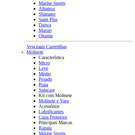
Marine Sports
Albatroz
Shimano
Saint Plus
Daiwa
Maruri
Okuma
Veja mais Carretilhas
Molinete
Característica
Micro
Leve
Médio
Pesado
Praia
Spincast
Kit com Molinete
Molinete e Vara
Acessórios
Lubrificantes
Capa Protetora
Principais Marcas
Rapala
Marine Sports