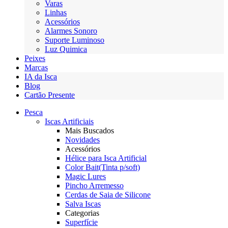
Varas
Linhas
Acessórios
Alarmes Sonoro
Suporte Luminoso
Luz Quimica
Peixes
Marcas
IA da Isca
Blog
Cartão Presente
Pesca
Iscas Artificiais
Mais Buscados
Novidades
Acessórios
Hélice para Isca Artificial
Color Bait(Tinta p/soft)
Magic Lures
Pincho Arremesso
Cerdas de Saia de Silicone
Salva Iscas
Categorias
Superfície