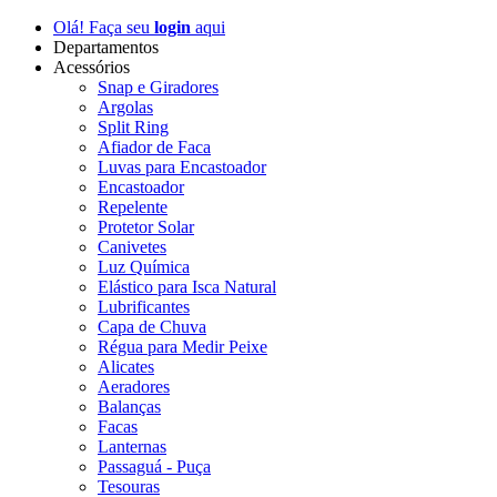
Olá! Faça seu
login
aqui
Departamentos
Acessórios
Snap e Giradores
Argolas
Split Ring
Afiador de Faca
Luvas para Encastoador
Encastoador
Repelente
Protetor Solar
Canivetes
Luz Química
Elástico para Isca Natural
Lubrificantes
Capa de Chuva
Régua para Medir Peixe
Alicates
Aeradores
Balanças
Facas
Lanternas
Passaguá - Puça
Tesouras