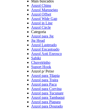
Mais buscados
Anzol Chinu
Anzol Maruseigo
Anzol Offset
Anzol Wide Gap
Anzol in Line
Anzol Circle
Categoria
Anzol para Jig
Jig Head
Anzol Lastreado
Anzol Encastoado
Anzol Anti Enrosco
Sabiki
Chuveirinho
Suport Hook
Anzol p/ Peixe
Anzol para Tilapia
Anzol para Traira
Anzol para Pacu
Anzol para Corvina
Anzol para Tucunare
Anzol para Tambaqui
Anzol para Piapara
Anzol para Dourado