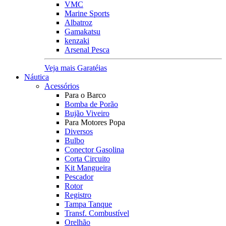
VMC
Marine Sports
Albatroz
Gamakatsu
kenzaki
Arsenal Pesca
Veja mais Garatéias
Náutica
Acessórios
Para o Barco
Bomba de Porão
Bujão Viveiro
Para Motores Popa
Diversos
Bulbo
Conector Gasolina
Corta Circuito
Kit Mangueira
Pescador
Rotor
Registro
Tampa Tanque
Transf. Combustível
Orelhão