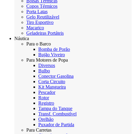
Bolsas Térmicas
Copos Térmicos
Porta Latas
Gelo Reutilizável
Tiro Esportivo
Maçarico
Geladeiras Portáteis
Náutica
Para o Barco
Bomba de Porão
Bujão Viveiro
Para Motores de Popa
Diversos
Bulbo
Conector Gasolina
Corta Circuito
Kit Mangueira
Pescador
Rotor
Registro
Tampa do Tanque
Transf. Combustível
Orelhão
Puxador de Partida
Para Carretas