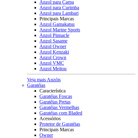
Anzol para Carpa
Anzol para Curimba
Anzol para Lambari
Principais Marcas
Anzol Gamakatsu
Anzol Marine Sports
Anzol Pinnacle
Anzol Sasame
Anzol Owner
Anzol Kenzaki
Anzol Crown
Anzol VMC
Anzol Meitou
Veja mais Anzóis
Garatéias
Característica
Garatéias Foscas
Garatéias Pretas
Garatéias Vermelhas
Garatéias com Bladed
Acessórios
Protetor de Garatéias
Principais Marcas
Owner