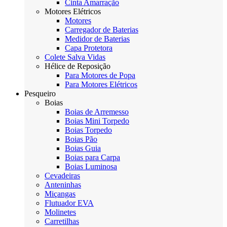
Cinta Amarração
Motores Elétricos
Motores
Carregador de Baterias
Medidor de Baterias
Capa Protetora
Colete Salva Vidas
Hélice de Reposição
Para Motores de Popa
Para Motores Elétricos
Pesqueiro
Boias
Boias de Arremesso
Boias Mini Torpedo
Boias Torpedo
Boias Pão
Boias Guia
Boias para Carpa
Boias Luminosa
Cevadeiras
Anteninhas
Miçangas
Flutuador EVA
Molinetes
Carretilhas