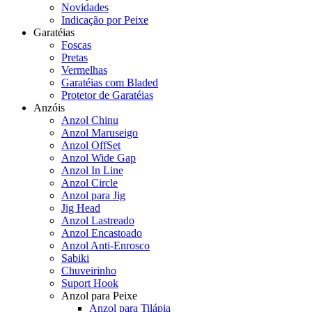
Novidades
Indicação por Peixe
Garatéias
Foscas
Pretas
Vermelhas
Garatéias com Bladed
Protetor de Garatéias
Anzóis
Anzol Chinu
Anzol Maruseigo
Anzol OffSet
Anzol Wide Gap
Anzol In Line
Anzol Circle
Anzol para Jig
Jig Head
Anzol Lastreado
Anzol Encastoado
Anzol Anti-Enrosco
Sabiki
Chuveirinho
Suport Hook
Anzol para Peixe
Anzol para Tilápia