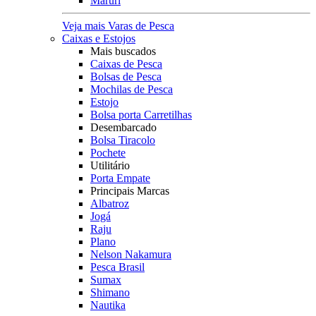
Maruri
Veja mais Varas de Pesca
Caixas e Estojos
Mais buscados
Caixas de Pesca
Bolsas de Pesca
Mochilas de Pesca
Estojo
Bolsa porta Carretilhas
Desembarcado
Bolsa Tiracolo
Pochete
Utilitário
Porta Empate
Principais Marcas
Albatroz
Jogá
Raju
Plano
Nelson Nakamura
Pesca Brasil
Sumax
Shimano
Nautika