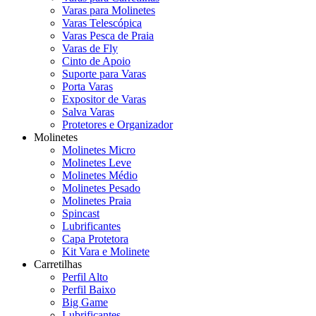
Varas para Molinetes
Varas Telescópica
Varas Pesca de Praia
Varas de Fly
Cinto de Apoio
Suporte para Varas
Porta Varas
Expositor de Varas
Salva Varas
Protetores e Organizador
Molinetes
Molinetes Micro
Molinetes Leve
Molinetes Médio
Molinetes Pesado
Molinetes Praia
Spincast
Lubrificantes
Capa Protetora
Kit Vara e Molinete
Carretilhas
Perfil Alto
Perfil Baixo
Big Game
Lubrificantes