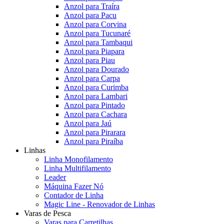
Anzol para Traíra
Anzol para Pacu
Anzol para Corvina
Anzol para Tucunaré
Anzol para Tambaqui
Anzol para Piapara
Anzol para Piau
Anzol para Dourado
Anzol para Carpa
Anzol para Curimba
Anzol para Lambari
Anzol para Pintado
Anzol para Cachara
Anzol para Jaú
Anzol para Pirarara
Anzol para Piraíba
Linhas
Linha Monofilamento
Linha Multifilamento
Leader
Máquina Fazer Nó
Contador de Linha
Magic Line - Renovador de Linhas
Varas de Pesca
Varas para Carretilhas