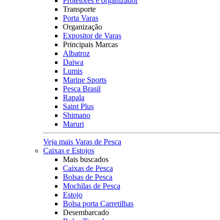
Protetores e organizador
Transporte
Porta Varas
Organização
Expositor de Varas
Principais Marcas
Albatroz
Daiwa
Lumis
Marine Sports
Pesca Brasil
Rapala
Saint Plus
Shimano
Maruri
Veja mais Varas de Pesca
Caixas e Estojos
Mais buscados
Caixas de Pesca
Bolsas de Pesca
Mochilas de Pesca
Estojo
Bolsa porta Carretilhas
Desembarcado