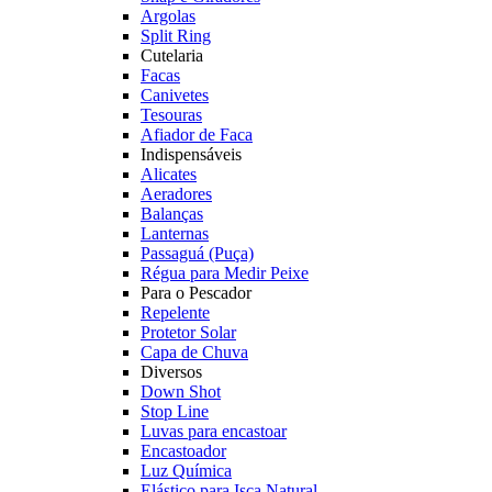
Argolas
Split Ring
Cutelaria
Facas
Canivetes
Tesouras
Afiador de Faca
Indispensáveis
Alicates
Aeradores
Balanças
Lanternas
Passaguá (Puça)
Régua para Medir Peixe
Para o Pescador
Repelente
Protetor Solar
Capa de Chuva
Diversos
Down Shot
Stop Line
Luvas para encastoar
Encastoador
Luz Química
Elástico para Isca Natural