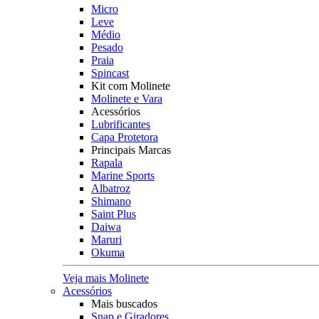
Micro
Leve
Médio
Pesado
Praia
Spincast
Kit com Molinete
Molinete e Vara
Acessórios
Lubrificantes
Capa Protetora
Principais Marcas
Rapala
Marine Sports
Albatroz
Shimano
Saint Plus
Daiwa
Maruri
Okuma
Veja mais Molinete
Acessórios
Mais buscados
Snap e Giradores