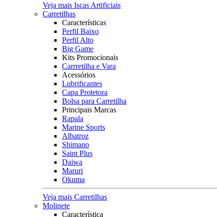
Veja mais Iscas Artificiais
Carretilhas
Características
Perfil Baixo
Perfil Alto
Big Game
Kits Promocionais
Carrretilha e Vara
Acessórios
Lubrificantes
Capa Protetora
Bolsa para Carretilha
Principais Marcas
Rapala
Marine Sports
Albatroz
Shimano
Saint Plus
Daiwa
Maruri
Okuma
Veja mais Carretilhas
Molinete
Característica