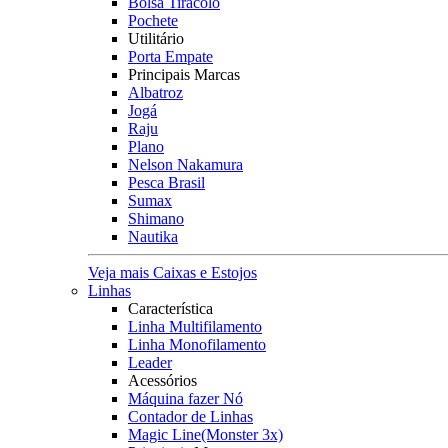
Bolsa Tiracolo
Pochete
Utilitário
Porta Empate
Principais Marcas
Albatroz
Jogá
Raju
Plano
Nelson Nakamura
Pesca Brasil
Sumax
Shimano
Nautika
Veja mais Caixas e Estojos
Linhas
Característica
Linha Multifilamento
Linha Monofilamento
Leader
Acessórios
Máquina fazer Nó
Contador de Linhas
Magic Line(Monster 3x)