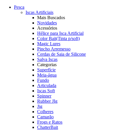
Pesca
Iscas Artificiais
Mais Buscados
Novidades
Acessórios
Hélice para Isca Artificial
Color Bait(Tinta p/soft)
Magic Lures
Pincho Arremesso
Cerdas de Saia de Silicone
Salva Iscas
Categorias
Superfície
Meia-água
Fundo
Articulada
Iscas Soft
Spinner
Rubber JIg
Jig
Colheres
Camarão
Frogs e Ratos
ChatterBait