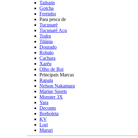
Tailspin
Gotcha
Ferrinho
Para pesca de
Tucunaré
Tucunaré Açu
Traíra
Tilápia
Dourado
Robalo
Cachara
Xaréu
Olho de Boi
Principais Marcas
Rapala
Nelson Nakamura
Marine Sports
Monster 3X
Yara
Deconto
Borboleta
KV
Lori
Maruri