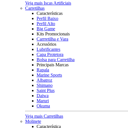
Veja mais Iscas Artificiais
Carretilhas
Características
Perfil Baixo
Perfil Alto
Big Game
Kits Promocionais
Carrretilha e Vara
Acessórios
Lubrificantes
Capa Protetora
Bolsa para Carretilha
Principais Marcas
Rapala
Marine Sports
Albatroz
Shimano
Saint Plus
Daiwa
Maruri
Okuma
Veja mais Carretilhas
Molinete
Característica