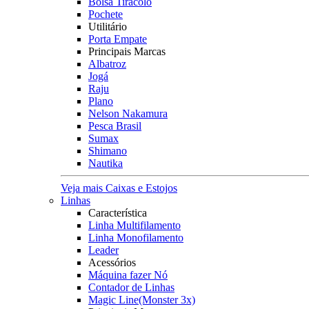
Bolsa Tiracolo
Pochete
Utilitário
Porta Empate
Principais Marcas
Albatroz
Jogá
Raju
Plano
Nelson Nakamura
Pesca Brasil
Sumax
Shimano
Nautika
Veja mais Caixas e Estojos
Linhas
Característica
Linha Multifilamento
Linha Monofilamento
Leader
Acessórios
Máquina fazer Nó
Contador de Linhas
Magic Line(Monster 3x)