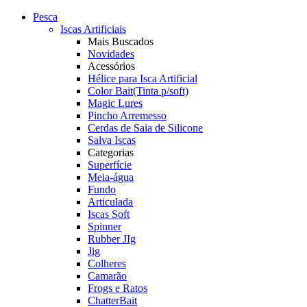
Pesca
Iscas Artificiais
Mais Buscados
Novidades
Acessórios
Hélice para Isca Artificial
Color Bait(Tinta p/soft)
Magic Lures
Pincho Arremesso
Cerdas de Saia de Silicone
Salva Iscas
Categorias
Superfície
Meia-água
Fundo
Articulada
Iscas Soft
Spinner
Rubber JIg
Jig
Colheres
Camarão
Frogs e Ratos
ChatterBait