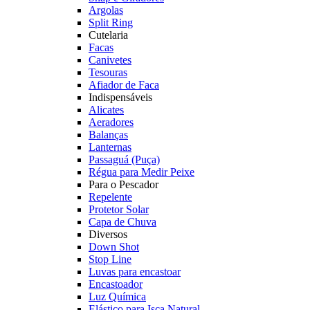
Argolas
Split Ring
Cutelaria
Facas
Canivetes
Tesouras
Afiador de Faca
Indispensáveis
Alicates
Aeradores
Balanças
Lanternas
Passaguá (Puça)
Régua para Medir Peixe
Para o Pescador
Repelente
Protetor Solar
Capa de Chuva
Diversos
Down Shot
Stop Line
Luvas para encastoar
Encastoador
Luz Química
Elástico para Isca Natural