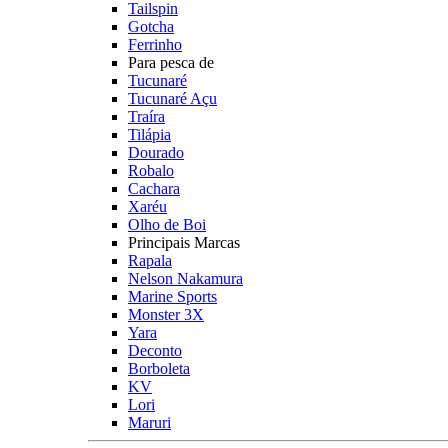
Tailspin
Gotcha
Ferrinho
Para pesca de
Tucunaré
Tucunaré Açu
Traíra
Tilápia
Dourado
Robalo
Cachara
Xaréu
Olho de Boi
Principais Marcas
Rapala
Nelson Nakamura
Marine Sports
Monster 3X
Yara
Deconto
Borboleta
KV
Lori
Maruri