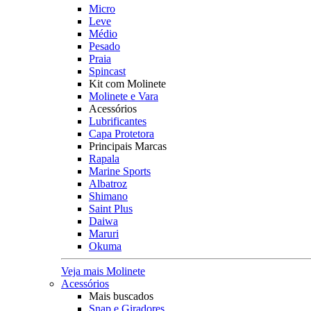
Micro
Leve
Médio
Pesado
Praia
Spincast
Kit com Molinete
Molinete e Vara
Acessórios
Lubrificantes
Capa Protetora
Principais Marcas
Rapala
Marine Sports
Albatroz
Shimano
Saint Plus
Daiwa
Maruri
Okuma
Veja mais Molinete
Acessórios
Mais buscados
Snap e Giradores