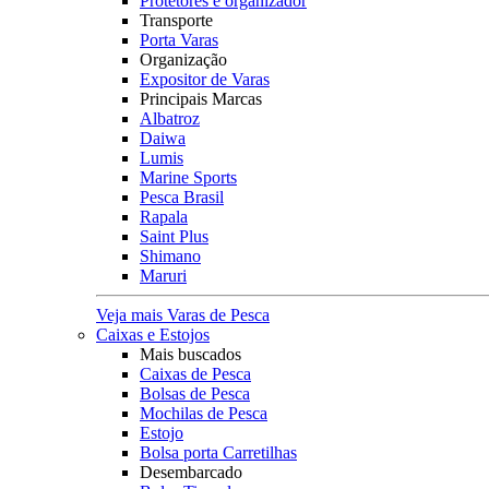
Protetores e organizador
Transporte
Porta Varas
Organização
Expositor de Varas
Principais Marcas
Albatroz
Daiwa
Lumis
Marine Sports
Pesca Brasil
Rapala
Saint Plus
Shimano
Maruri
Veja mais Varas de Pesca
Caixas e Estojos
Mais buscados
Caixas de Pesca
Bolsas de Pesca
Mochilas de Pesca
Estojo
Bolsa porta Carretilhas
Desembarcado