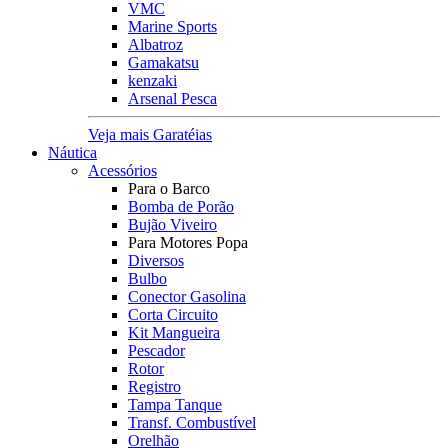
VMC
Marine Sports
Albatroz
Gamakatsu
kenzaki
Arsenal Pesca
Veja mais Garatéias
Náutica
Acessórios
Para o Barco
Bomba de Porão
Bujão Viveiro
Para Motores Popa
Diversos
Bulbo
Conector Gasolina
Corta Circuito
Kit Mangueira
Pescador
Rotor
Registro
Tampa Tanque
Transf. Combustível
Orelhão