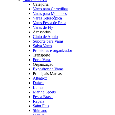
Categoria
Varas para Carretilhas
Varas para Molinetes
Varas Telescópica
Varas Pesca de Praia
Varas de Fly
Acessórios
Cinto de Apoio
Suporte para Varas
Salva Varas
Protetores e organizador
Transporte
Porta Varas
Organização
Expositor de Varas
Principais Marcas
Albatroz
Daiwa
Lumis
Marine Sports
Pesca Brasil
Rapala
Saint Plus
Shimano