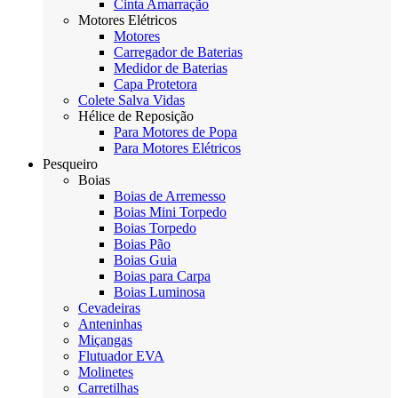
Cinta Amarração
Motores Elétricos
Motores
Carregador de Baterias
Medidor de Baterias
Capa Protetora
Colete Salva Vidas
Hélice de Reposição
Para Motores de Popa
Para Motores Elétricos
Pesqueiro
Boias
Boias de Arremesso
Boias Mini Torpedo
Boias Torpedo
Boias Pão
Boias Guia
Boias para Carpa
Boias Luminosa
Cevadeiras
Anteninhas
Miçangas
Flutuador EVA
Molinetes
Carretilhas