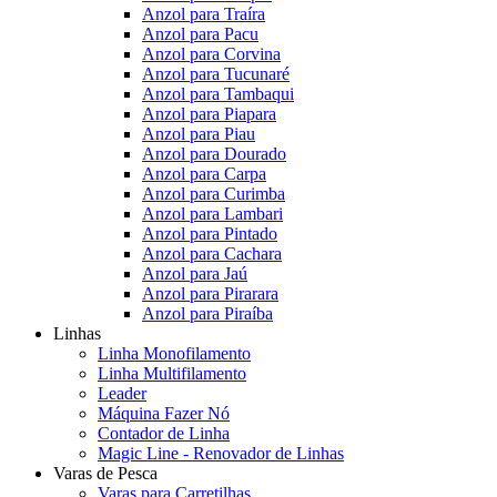
Anzol para Traíra
Anzol para Pacu
Anzol para Corvina
Anzol para Tucunaré
Anzol para Tambaqui
Anzol para Piapara
Anzol para Piau
Anzol para Dourado
Anzol para Carpa
Anzol para Curimba
Anzol para Lambari
Anzol para Pintado
Anzol para Cachara
Anzol para Jaú
Anzol para Pirarara
Anzol para Piraíba
Linhas
Linha Monofilamento
Linha Multifilamento
Leader
Máquina Fazer Nó
Contador de Linha
Magic Line - Renovador de Linhas
Varas de Pesca
Varas para Carretilhas