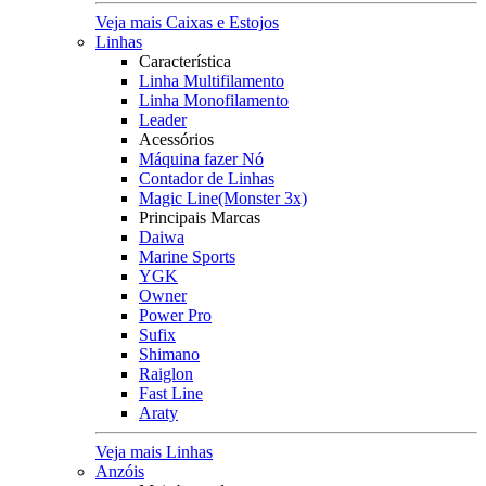
Veja mais Caixas e Estojos
Linhas
Característica
Linha Multifilamento
Linha Monofilamento
Leader
Acessórios
Máquina fazer Nó
Contador de Linhas
Magic Line(Monster 3x)
Principais Marcas
Daiwa
Marine Sports
YGK
Owner
Power Pro
Sufix
Shimano
Raiglon
Fast Line
Araty
Veja mais Linhas
Anzóis