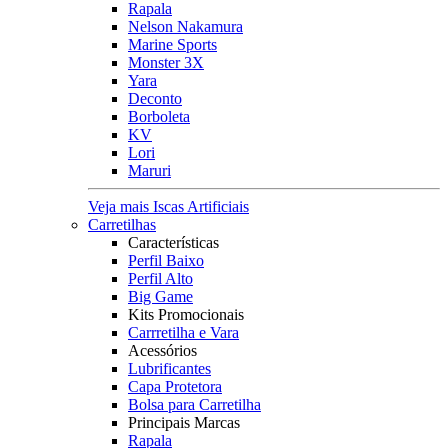
Rapala
Nelson Nakamura
Marine Sports
Monster 3X
Yara
Deconto
Borboleta
KV
Lori
Maruri
Veja mais Iscas Artificiais
Carretilhas
Características
Perfil Baixo
Perfil Alto
Big Game
Kits Promocionais
Carrretilha e Vara
Acessórios
Lubrificantes
Capa Protetora
Bolsa para Carretilha
Principais Marcas
Rapala