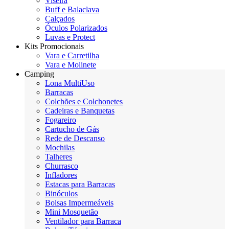
Viseira
Buff e Balaclava
Calçados
Óculos Polarizados
Luvas e Protect
Kits Promocionais
Vara e Carretilha
Vara e Molinete
Camping
Lona MultiUso
Barracas
Colchões e Colchonetes
Cadeiras e Banquetas
Fogareiro
Cartucho de Gás
Rede de Descanso
Mochilas
Talheres
Churrasco
Infladores
Estacas para Barracas
Binóculos
Bolsas Impermeáveis
Mini Mosquetão
Ventilador para Barraca