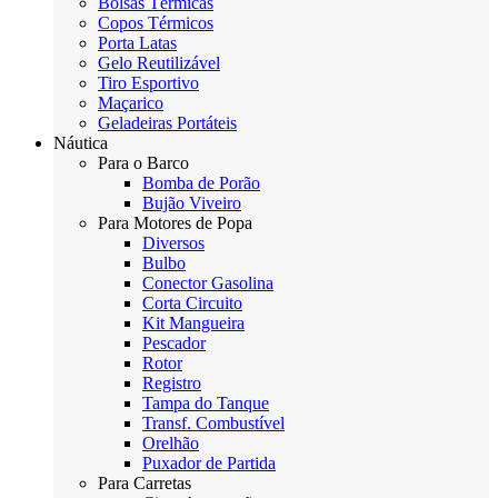
Bolsas Térmicas
Copos Térmicos
Porta Latas
Gelo Reutilizável
Tiro Esportivo
Maçarico
Geladeiras Portáteis
Náutica
Para o Barco
Bomba de Porão
Bujão Viveiro
Para Motores de Popa
Diversos
Bulbo
Conector Gasolina
Corta Circuito
Kit Mangueira
Pescador
Rotor
Registro
Tampa do Tanque
Transf. Combustível
Orelhão
Puxador de Partida
Para Carretas