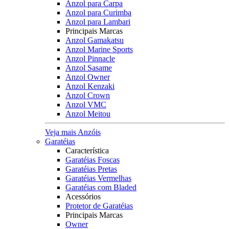
Anzol para Carpa
Anzol para Curimba
Anzol para Lambari
Principais Marcas
Anzol Gamakatsu
Anzol Marine Sports
Anzol Pinnacle
Anzol Sasame
Anzol Owner
Anzol Kenzaki
Anzol Crown
Anzol VMC
Anzol Meitou
Veja mais Anzóis
Garatéias
Característica
Garatéias Foscas
Garatéias Pretas
Garatéias Vermelhas
Garatéias com Bladed
Acessórios
Protetor de Garatéias
Principais Marcas
Owner