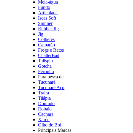
Meia-água
Fundo
Articulada
Iscas Soft
Spinner
Rubber JIg
Jig
Colheres
Camarão
Frogs e Ratos
ChatterBait
Tailspin
Gotcha
Ferrinho
Para pesca de
Tucunaré
Tucunaré Açu
Traíra
Tilápia
Dourado
Robalo
Cachara
Xaréu
Olho de Boi
Principais Marcas