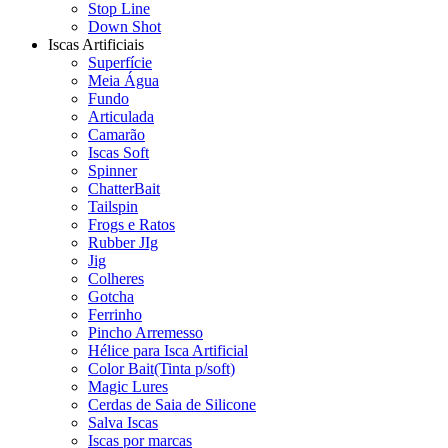
Stop Line
Down Shot
Iscas Artificiais
Superfície
Meia Água
Fundo
Articulada
Camarão
Iscas Soft
Spinner
ChatterBait
Tailspin
Frogs e Ratos
Rubber JIg
Jig
Colheres
Gotcha
Ferrinho
Pincho Arremesso
Hélice para Isca Artificial
Color Bait(Tinta p/soft)
Magic Lures
Cerdas de Saia de Silicone
Salva Iscas
Iscas por marcas