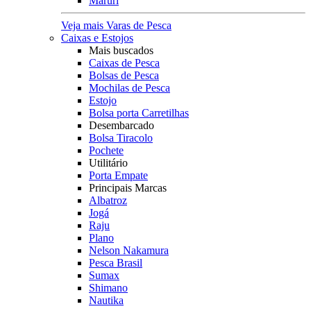
Maruri
Veja mais Varas de Pesca
Caixas e Estojos
Mais buscados
Caixas de Pesca
Bolsas de Pesca
Mochilas de Pesca
Estojo
Bolsa porta Carretilhas
Desembarcado
Bolsa Tiracolo
Pochete
Utilitário
Porta Empate
Principais Marcas
Albatroz
Jogá
Raju
Plano
Nelson Nakamura
Pesca Brasil
Sumax
Shimano
Nautika