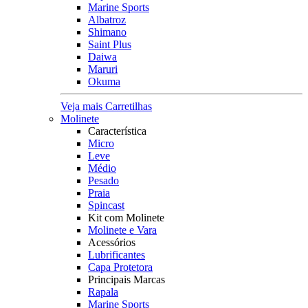
Marine Sports
Albatroz
Shimano
Saint Plus
Daiwa
Maruri
Okuma
Veja mais Carretilhas
Molinete
Característica
Micro
Leve
Médio
Pesado
Praia
Spincast
Kit com Molinete
Molinete e Vara
Acessórios
Lubrificantes
Capa Protetora
Principais Marcas
Rapala
Marine Sports