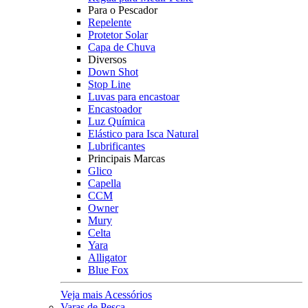
Para o Pescador
Repelente
Protetor Solar
Capa de Chuva
Diversos
Down Shot
Stop Line
Luvas para encastoar
Encastoador
Luz Química
Elástico para Isca Natural
Lubrificantes
Principais Marcas
Glico
Capella
CCM
Owner
Mury
Celta
Yara
Alligator
Blue Fox
Veja mais Acessórios
Varas de Pesca