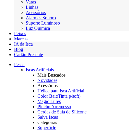
Varas
Linhas
Acessórios
Alarmes Sonoro
Suporte Luminoso
Luz Quimica
Peixes
Marcas
IA da Isca
Blog
Cartão Presente
Pesca
Iscas Artificiais
Mais Buscados
Novidades
Acessórios
Hélice para Isca Artificial
Color Bait(Tinta p/soft)
Magic Lures
Pincho Arremesso
Cerdas de Saia de Silicone
Salva Iscas
Categorias
Superfície