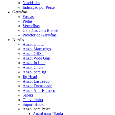
Novidades
Indicação por Peixe
Garatéias
Foscas
Pretas
Vermelhas
Garatéias com Bladed
Protetor de Garatéias
Anzóis
Anzol Chinu
Anzol Maruseigo
Anzol OffSet
Anzol Wide Gap
Anzol In Line
Anzol Circle
Anzol para Jig
Jig Head
Anzol Lastreado
Anzol Encastoado
Anzol Anti-Enrosco
Sabiki
Chuveirinho
Suport Hook
Anzol para Peixe
Anzol para Tilápia