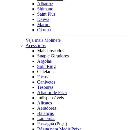
Albatroz
Shimano
Saint Plus
Daiwa
Maruri
Okuma
Veja mais Molinete
Acessórios
Mais buscados
Snap e Giradores
Argolas
Split Ring
Cutelaria
Facas
Canivetes
Tesouras
Afiador de Faca
Indispensáveis
Alicates
Aeradores
Balanças
Lanternas
Passaguá (Puça)
Régua para Medir Peixe