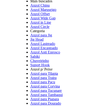
Mais buscados
Anzol Chinu
Anzol Maruseigo
Anzol Offset
Anzol Wide Gap
Anzol in Line
Anzol Circle
Categoria
Anzol para Jig
Jig Head
Anzol Lastreado
Anzol Encastoado
Anzol Anti Enrosco
Sabiki
Chuveirinho
Suport Hook
Anzol p/ Peixe
Anzol para Tilapia
Anzol para Traira
Anzol para Pacu
Anzol para Corvina
Anzol para Tucunare
Anzol para Tambaqui
Anzol para Piapara
Anzol para Dourado