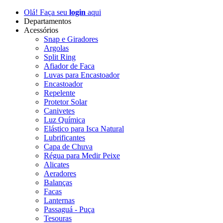
Olá! Faça seu
login
aqui
Departamentos
Acessórios
Snap e Giradores
Argolas
Split Ring
Afiador de Faca
Luvas para Encastoador
Encastoador
Repelente
Protetor Solar
Canivetes
Luz Química
Elástico para Isca Natural
Lubrificantes
Capa de Chuva
Régua para Medir Peixe
Alicates
Aeradores
Balanças
Facas
Lanternas
Passaguá - Puça
Tesouras