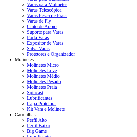
Varas para Molinetes
Varas Telescópica
Varas Pesca de Praia
Varas de Fly
Cinto de Apoio
Suporte para Varas
Porta Varas
Expositor de Varas
Salva Varas
Protetores e Organizador
Molinetes
Molinetes Micro
Molinetes Leve
Molinetes Médio
Molinetes Pesado
Molinetes Praia
Spincast
Lubrificantes
Capa Protetora
Kit Vara e Molinete
Carretilhas
Perfil Alto
Perfil Baixo
Big Game
Lubrificantes