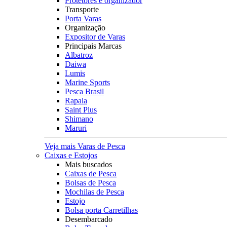
Protetores e organizador
Transporte
Porta Varas
Organização
Expositor de Varas
Principais Marcas
Albatroz
Daiwa
Lumis
Marine Sports
Pesca Brasil
Rapala
Saint Plus
Shimano
Maruri
Veja mais Varas de Pesca
Caixas e Estojos
Mais buscados
Caixas de Pesca
Bolsas de Pesca
Mochilas de Pesca
Estojo
Bolsa porta Carretilhas
Desembarcado