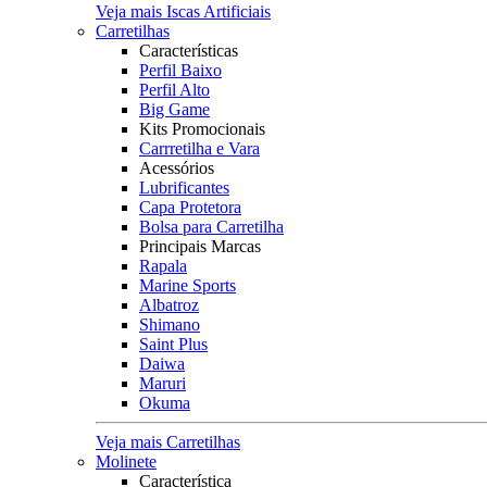
Veja mais Iscas Artificiais
Carretilhas
Características
Perfil Baixo
Perfil Alto
Big Game
Kits Promocionais
Carrretilha e Vara
Acessórios
Lubrificantes
Capa Protetora
Bolsa para Carretilha
Principais Marcas
Rapala
Marine Sports
Albatroz
Shimano
Saint Plus
Daiwa
Maruri
Okuma
Veja mais Carretilhas
Molinete
Característica