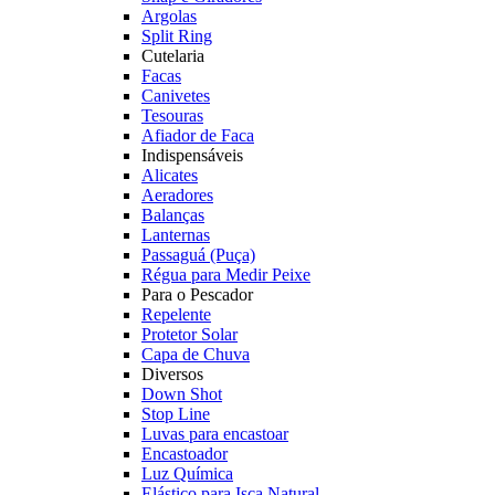
Argolas
Split Ring
Cutelaria
Facas
Canivetes
Tesouras
Afiador de Faca
Indispensáveis
Alicates
Aeradores
Balanças
Lanternas
Passaguá (Puça)
Régua para Medir Peixe
Para o Pescador
Repelente
Protetor Solar
Capa de Chuva
Diversos
Down Shot
Stop Line
Luvas para encastoar
Encastoador
Luz Química
Elástico para Isca Natural