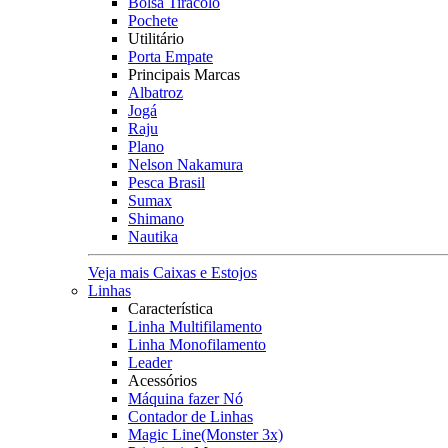
Bolsa Tiracolo
Pochete
Utilitário
Porta Empate
Principais Marcas
Albatroz
Jogá
Raju
Plano
Nelson Nakamura
Pesca Brasil
Sumax
Shimano
Nautika
Veja mais Caixas e Estojos
Linhas
Característica
Linha Multifilamento
Linha Monofilamento
Leader
Acessórios
Máquina fazer Nó
Contador de Linhas
Magic Line(Monster 3x)