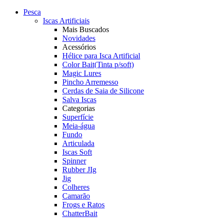
Pesca
Iscas Artificiais
Mais Buscados
Novidades
Acessórios
Hélice para Isca Artificial
Color Bait(Tinta p/soft)
Magic Lures
Pincho Arremesso
Cerdas de Saia de Silicone
Salva Iscas
Categorias
Superfície
Meia-água
Fundo
Articulada
Iscas Soft
Spinner
Rubber JIg
Jig
Colheres
Camarão
Frogs e Ratos
ChatterBait