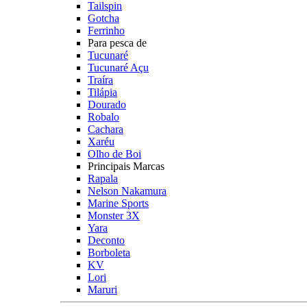
Tailspin
Gotcha
Ferrinho
Para pesca de
Tucunaré
Tucunaré Açu
Traíra
Tilápia
Dourado
Robalo
Cachara
Xaréu
Olho de Boi
Principais Marcas
Rapala
Nelson Nakamura
Marine Sports
Monster 3X
Yara
Deconto
Borboleta
KV
Lori
Maruri