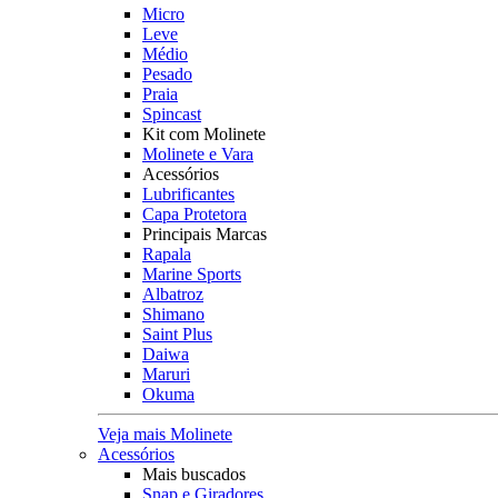
Micro
Leve
Médio
Pesado
Praia
Spincast
Kit com Molinete
Molinete e Vara
Acessórios
Lubrificantes
Capa Protetora
Principais Marcas
Rapala
Marine Sports
Albatroz
Shimano
Saint Plus
Daiwa
Maruri
Okuma
Veja mais Molinete
Acessórios
Mais buscados
Snap e Giradores