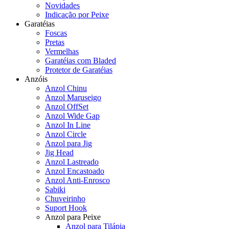
Novidades
Indicação por Peixe
Garatéias
Foscas
Pretas
Vermelhas
Garatéias com Bladed
Protetor de Garatéias
Anzóis
Anzol Chinu
Anzol Maruseigo
Anzol OffSet
Anzol Wide Gap
Anzol In Line
Anzol Circle
Anzol para Jig
Jig Head
Anzol Lastreado
Anzol Encastoado
Anzol Anti-Enrosco
Sabiki
Chuveirinho
Suport Hook
Anzol para Peixe
Anzol para Tilápia