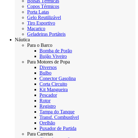
Bolsas Térmicas
Copos Térmicos
Porta Latas
Gelo Reutilizável
Tiro Esportivo
Maçarico
Geladeiras Portáteis
Náutica
Para o Barco
Bomba de Porão
Bujão Viveiro
Para Motores de Popa
Diversos
Bulbo
Conector Gasolina
Corta Circuito
Kit Mangueira
Pescador
Rotor
Registro
Tampa do Tanque
Transf. Combustível
Orelhão
Puxador de Partida
Para Carretas