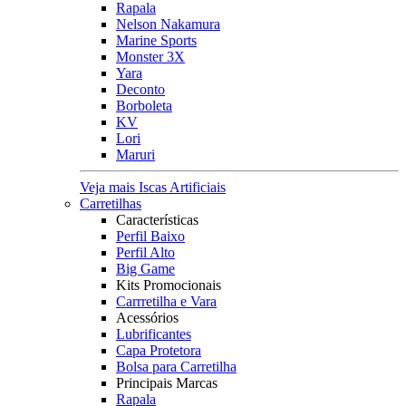
Rapala
Nelson Nakamura
Marine Sports
Monster 3X
Yara
Deconto
Borboleta
KV
Lori
Maruri
Veja mais Iscas Artificiais
Carretilhas
Características
Perfil Baixo
Perfil Alto
Big Game
Kits Promocionais
Carrretilha e Vara
Acessórios
Lubrificantes
Capa Protetora
Bolsa para Carretilha
Principais Marcas
Rapala