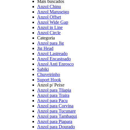
Mais buscados
Anzol Chinu
Anzol Maruseigo
Anzol Offset
Anzol Wide Gap
Anzol in Line
Anzol Circle
Categoria
Anzol para Jig
Jig Head
Anzol Lastreado
Anzol Encastoado
Anzol Anti Enrosco
Sabiki
Chuveirinho
Suport Hook
Anzol p/ Peixe
Anzol para Tilapia
Anzol para Traira
Anzol para Pacu
Anzol para Corvina
Anzol para Tucunare
Anzol para Tambaqui
Anzol para Piapara
Anzol para Dourado