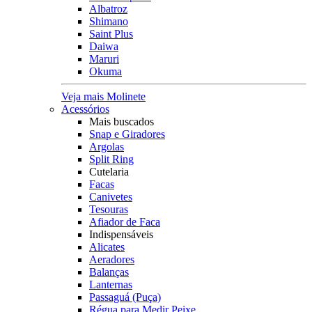
Albatroz
Shimano
Saint Plus
Daiwa
Maruri
Okuma
Veja mais Molinete
Acessórios
Mais buscados
Snap e Giradores
Argolas
Split Ring
Cutelaria
Facas
Canivetes
Tesouras
Afiador de Faca
Indispensáveis
Alicates
Aeradores
Balanças
Lanternas
Passaguá (Puça)
Régua para Medir Peixe