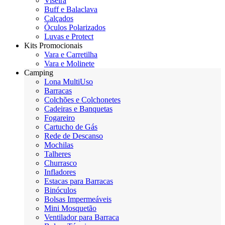
Viseira
Buff e Balaclava
Calçados
Óculos Polarizados
Luvas e Protect
Kits Promocionais
Vara e Carretilha
Vara e Molinete
Camping
Lona MultiUso
Barracas
Colchões e Colchonetes
Cadeiras e Banquetas
Fogareiro
Cartucho de Gás
Rede de Descanso
Mochilas
Talheres
Churrasco
Infladores
Estacas para Barracas
Binóculos
Bolsas Impermeáveis
Mini Mosquetão
Ventilador para Barraca