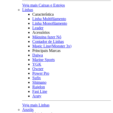
Veja mais Caixas e Estojos
Linhas
Característica
Linha Multifilamento
Linha Monofilamento
Leader
Acessórios
Máquina fazer Nó
Contador de Linhas
Magic Line(Monster 3x)
Principais Marcas
Daiwa
Marine Sports
YGK
Owner
Power Pro
Sufix
Shimano
Raiglon
Fast Line
Araty
Veja mais Linhas
Anzóis