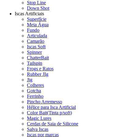
Stop Line
Down Shot
Iscas Artificiais
Superfície
Meia Água
Fundo
Articulada
Camarão
Iscas Soft
Spinner
ChatterBait
Tailspin
Frogs e Ratos
Rubber JIg
Jig
Colheres
Gotcha
Ferrinho
Pincho Arremesso
Hélice para Isca Artificial
Color Bait(Tinta p/soft)
Magic Lures
Cerdas de Saia de Silicone
Salva Iscas
Iscas por marcas