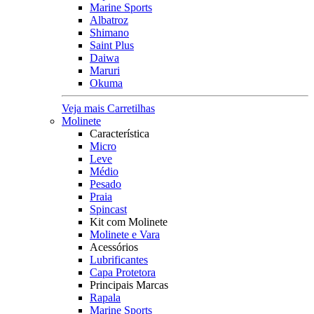
Marine Sports
Albatroz
Shimano
Saint Plus
Daiwa
Maruri
Okuma
Veja mais Carretilhas
Molinete
Característica
Micro
Leve
Médio
Pesado
Praia
Spincast
Kit com Molinete
Molinete e Vara
Acessórios
Lubrificantes
Capa Protetora
Principais Marcas
Rapala
Marine Sports