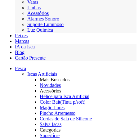
Varas
Linhas
Acessórios
Alarmes Sonoro
Suporte Luminoso
Luz Quimica
Peixes
Marcas
IA da Isca
Blog
Cartão Presente
Pesca
Iscas Artificiais
Mais Buscados
Novidades
Acessórios
Hélice para Isca Artificial
Color Bait(Tinta p/soft)
Magic Lures
Pincho Arremesso
Cerdas de Saia de Silicone
Salva Iscas
Categorias
Superfície