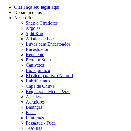
Olá! Faça seu
login
aqui
Departamentos
Acessórios
Snap e Giradores
Argolas
Split Ring
Afiador de Faca
Luvas para Encastoador
Encastoador
Repelente
Protetor Solar
Canivetes
Luz Química
Elástico para Isca Natural
Lubrificantes
Capa de Chuva
Régua para Medir Peixe
Alicates
Aeradores
Balanças
Facas
Lanternas
Passaguá - Puça
Tesouras