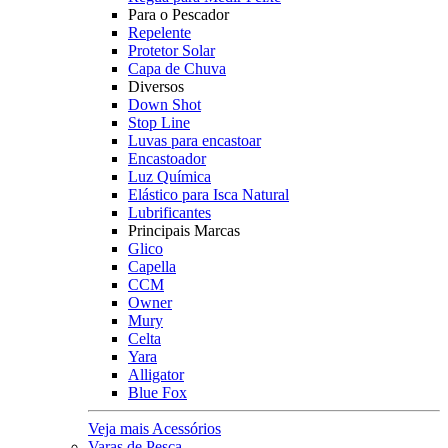
Para o Pescador
Repelente
Protetor Solar
Capa de Chuva
Diversos
Down Shot
Stop Line
Luvas para encastoar
Encastoador
Luz Química
Elástico para Isca Natural
Lubrificantes
Principais Marcas
Glico
Capella
CCM
Owner
Mury
Celta
Yara
Alligator
Blue Fox
Veja mais Acessórios
Varas de Pesca