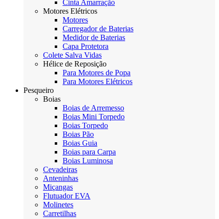
Cinta Amarração
Motores Elétricos
Motores
Carregador de Baterias
Medidor de Baterias
Capa Protetora
Colete Salva Vidas
Hélice de Reposição
Para Motores de Popa
Para Motores Elétricos
Pesqueiro
Boias
Boias de Arremesso
Boias Mini Torpedo
Boias Torpedo
Boias Pão
Boias Guia
Boias para Carpa
Boias Luminosa
Cevadeiras
Anteninhas
Miçangas
Flutuador EVA
Molinetes
Carretilhas