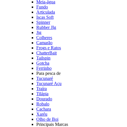
Meia-água
Fundo
Articulada
Iscas Soft
Spinner
Rubber JIg
Jig
Colheres
Camarão
Frogs e Ratos
ChatterBait
Tailspin
Gotcha
Ferrinho
Para pesca de
Tucunaré
Tucunaré Açu
Traíra
Tilápia
Dourado
Robalo
Cachara
Xaréu
Olho de Boi
Principais Marcas