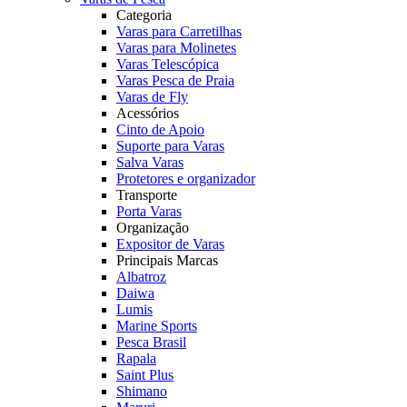
Categoria
Varas para Carretilhas
Varas para Molinetes
Varas Telescópica
Varas Pesca de Praia
Varas de Fly
Acessórios
Cinto de Apoio
Suporte para Varas
Salva Varas
Protetores e organizador
Transporte
Porta Varas
Organização
Expositor de Varas
Principais Marcas
Albatroz
Daiwa
Lumis
Marine Sports
Pesca Brasil
Rapala
Saint Plus
Shimano