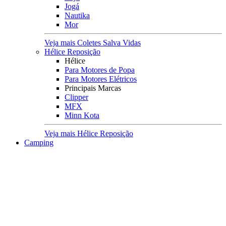
Jogá
Nautika
Mor
Veja mais Coletes Salva Vidas
Hélice Reposição
Hélice
Para Motores de Popa
Para Motores Elétricos
Principais Marcas
Clipper
MFX
Minn Kota
Veja mais Hélice Reposição
Camping
Acampamento
Acomodações
Barracas
Colchões e Colchonetes
Cadeiras e Banquetas
Lona Multiuso
Rede de Descanso
Viagens
Mochilas