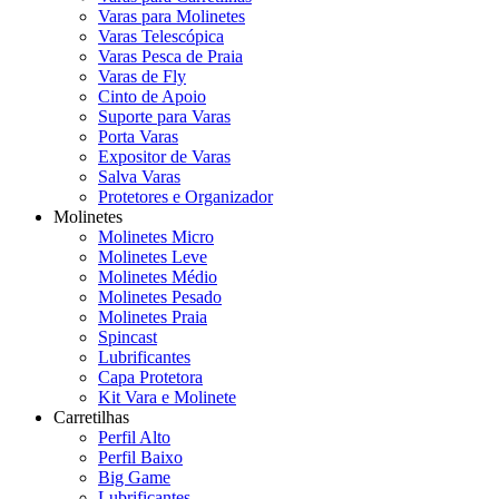
Varas para Molinetes
Varas Telescópica
Varas Pesca de Praia
Varas de Fly
Cinto de Apoio
Suporte para Varas
Porta Varas
Expositor de Varas
Salva Varas
Protetores e Organizador
Molinetes
Molinetes Micro
Molinetes Leve
Molinetes Médio
Molinetes Pesado
Molinetes Praia
Spincast
Lubrificantes
Capa Protetora
Kit Vara e Molinete
Carretilhas
Perfil Alto
Perfil Baixo
Big Game
Lubrificantes