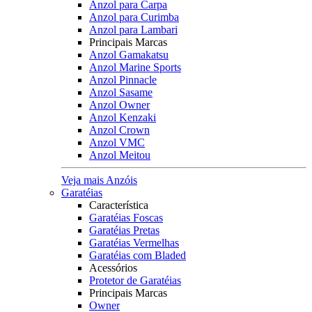
Anzol para Carpa
Anzol para Curimba
Anzol para Lambari
Principais Marcas
Anzol Gamakatsu
Anzol Marine Sports
Anzol Pinnacle
Anzol Sasame
Anzol Owner
Anzol Kenzaki
Anzol Crown
Anzol VMC
Anzol Meitou
Veja mais Anzóis
Garatéias
Característica
Garatéias Foscas
Garatéias Pretas
Garatéias Vermelhas
Garatéias com Bladed
Acessórios
Protetor de Garatéias
Principais Marcas
Owner