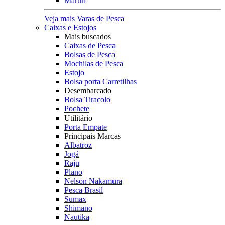
Maruri
Veja mais Varas de Pesca
Caixas e Estojos
Mais buscados
Caixas de Pesca
Bolsas de Pesca
Mochilas de Pesca
Estojo
Bolsa porta Carretilhas
Desembarcado
Bolsa Tiracolo
Pochete
Utilitário
Porta Empate
Principais Marcas
Albatroz
Jogá
Raju
Plano
Nelson Nakamura
Pesca Brasil
Sumax
Shimano
Nautika