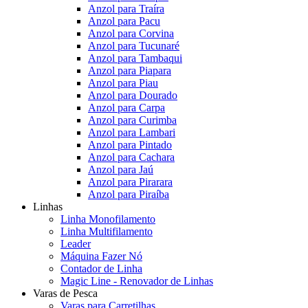
Anzol para Traíra
Anzol para Pacu
Anzol para Corvina
Anzol para Tucunaré
Anzol para Tambaqui
Anzol para Piapara
Anzol para Piau
Anzol para Dourado
Anzol para Carpa
Anzol para Curimba
Anzol para Lambari
Anzol para Pintado
Anzol para Cachara
Anzol para Jaú
Anzol para Pirarara
Anzol para Piraíba
Linhas
Linha Monofilamento
Linha Multifilamento
Leader
Máquina Fazer Nó
Contador de Linha
Magic Line - Renovador de Linhas
Varas de Pesca
Varas para Carretilhas