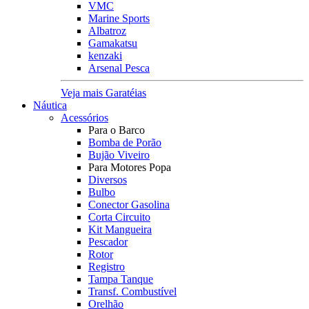
VMC
Marine Sports
Albatroz
Gamakatsu
kenzaki
Arsenal Pesca
Veja mais Garatéias
Náutica
Acessórios
Para o Barco
Bomba de Porão
Bujão Viveiro
Para Motores Popa
Diversos
Bulbo
Conector Gasolina
Corta Circuito
Kit Mangueira
Pescador
Rotor
Registro
Tampa Tanque
Transf. Combustível
Orelhão