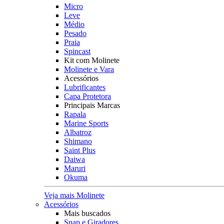
Micro
Leve
Médio
Pesado
Praia
Spincast
Kit com Molinete
Molinete e Vara
Acessórios
Lubrificantes
Capa Protetora
Principais Marcas
Rapala
Marine Sports
Albatroz
Shimano
Saint Plus
Daiwa
Maruri
Okuma
Veja mais Molinete
Acessórios
Mais buscados
Snap e Giradores