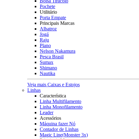
Bolsa Tiracolo
Pochete
Utilitário
Porta Empate
Principais Marcas
Albatroz
Jogá
Raju
Plano
Nelson Nakamura
Pesca Brasil
Sumax
Shimano
Nautika
Veja mais Caixas e Estojos
Linhas
Característica
Linha Multifilamento
Linha Monofilamento
Leader
Acessórios
Máquina fazer Nó
Contador de Linhas
Magic Line(Monster 3x)