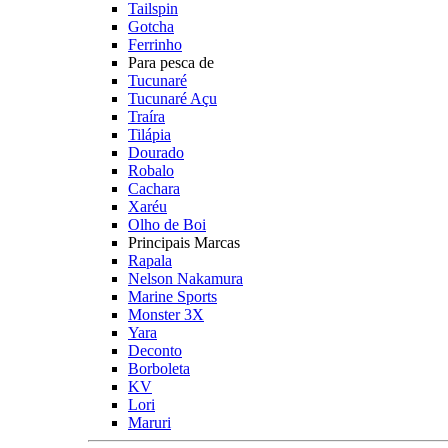
Tailspin
Gotcha
Ferrinho
Para pesca de
Tucunaré
Tucunaré Açu
Traíra
Tilápia
Dourado
Robalo
Cachara
Xaréu
Olho de Boi
Principais Marcas
Rapala
Nelson Nakamura
Marine Sports
Monster 3X
Yara
Deconto
Borboleta
KV
Lori
Maruri