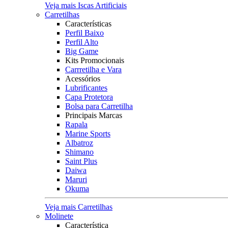
Veja mais Iscas Artificiais
Carretilhas
Características
Perfil Baixo
Perfil Alto
Big Game
Kits Promocionais
Carrretilha e Vara
Acessórios
Lubrificantes
Capa Protetora
Bolsa para Carretilha
Principais Marcas
Rapala
Marine Sports
Albatroz
Shimano
Saint Plus
Daiwa
Maruri
Okuma
Veja mais Carretilhas
Molinete
Característica