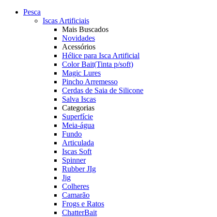
Pesca
Iscas Artificiais
Mais Buscados
Novidades
Acessórios
Hélice para Isca Artificial
Color Bait(Tinta p/soft)
Magic Lures
Pincho Arremesso
Cerdas de Saia de Silicone
Salva Iscas
Categorias
Superfície
Meia-água
Fundo
Articulada
Iscas Soft
Spinner
Rubber JIg
Jig
Colheres
Camarão
Frogs e Ratos
ChatterBait