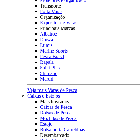
Protetores e organizador
Transporte
Porta Varas
Organização
Expositor de Varas
Principais Marcas
Albatroz
Daiwa
Lumis
Marine Sports
Pesca Brasil
Rapala
Saint Plus
Shimano
Maruri
Veja mais Varas de Pesca
Caixas e Estojos
Mais buscados
Caixas de Pesca
Bolsas de Pesca
Mochilas de Pesca
Estojo
Bolsa porta Carretilhas
Desembarcado