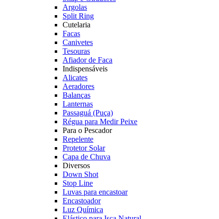
Argolas
Split Ring
Cutelaria
Facas
Canivetes
Tesouras
Afiador de Faca
Indispensáveis
Alicates
Aeradores
Balanças
Lanternas
Passaguá (Puça)
Régua para Medir Peixe
Para o Pescador
Repelente
Protetor Solar
Capa de Chuva
Diversos
Down Shot
Stop Line
Luvas para encastoar
Encastoador
Luz Química
Elástico para Isca Natural