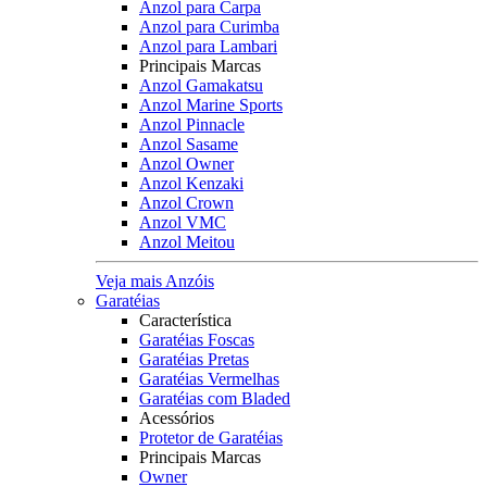
Anzol para Carpa
Anzol para Curimba
Anzol para Lambari
Principais Marcas
Anzol Gamakatsu
Anzol Marine Sports
Anzol Pinnacle
Anzol Sasame
Anzol Owner
Anzol Kenzaki
Anzol Crown
Anzol VMC
Anzol Meitou
Veja mais Anzóis
Garatéias
Característica
Garatéias Foscas
Garatéias Pretas
Garatéias Vermelhas
Garatéias com Bladed
Acessórios
Protetor de Garatéias
Principais Marcas
Owner