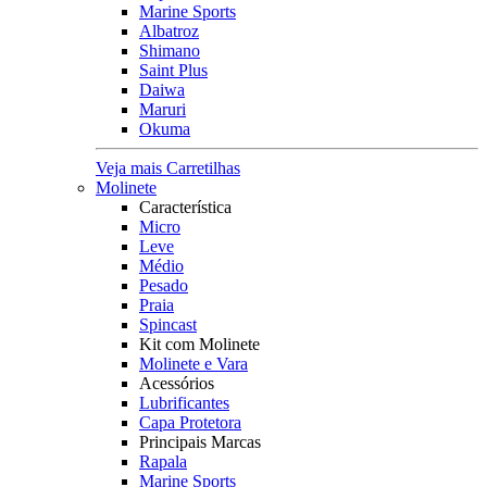
Marine Sports
Albatroz
Shimano
Saint Plus
Daiwa
Maruri
Okuma
Veja mais Carretilhas
Molinete
Característica
Micro
Leve
Médio
Pesado
Praia
Spincast
Kit com Molinete
Molinete e Vara
Acessórios
Lubrificantes
Capa Protetora
Principais Marcas
Rapala
Marine Sports