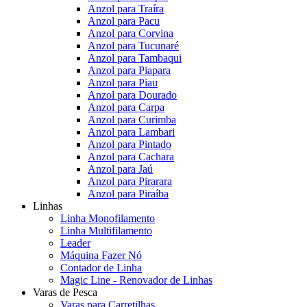
Anzol para Traíra
Anzol para Pacu
Anzol para Corvina
Anzol para Tucunaré
Anzol para Tambaqui
Anzol para Piapara
Anzol para Piau
Anzol para Dourado
Anzol para Carpa
Anzol para Curimba
Anzol para Lambari
Anzol para Pintado
Anzol para Cachara
Anzol para Jaú
Anzol para Pirarara
Anzol para Piraíba
Linhas
Linha Monofilamento
Linha Multifilamento
Leader
Máquina Fazer Nó
Contador de Linha
Magic Line - Renovador de Linhas
Varas de Pesca
Varas para Carretilhas