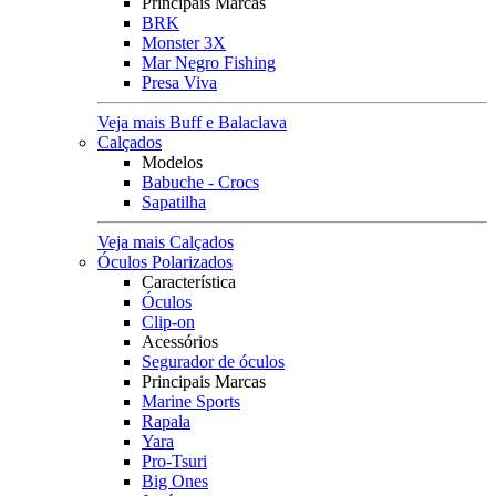
Principais Marcas
BRK
Monster 3X
Mar Negro Fishing
Presa Viva
Veja mais Buff e Balaclava
Calçados
Modelos
Babuche - Crocs
Sapatilha
Veja mais Calçados
Óculos Polarizados
Característica
Óculos
Clip-on
Acessórios
Segurador de óculos
Principais Marcas
Marine Sports
Rapala
Yara
Pro-Tsuri
Big Ones