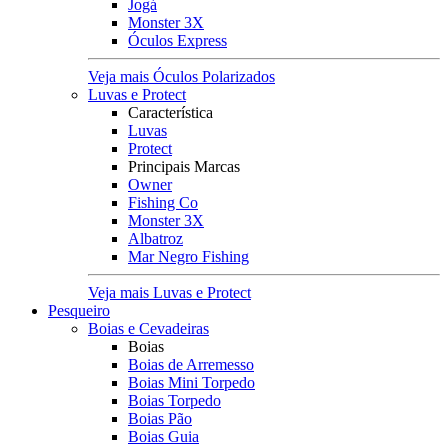
Jogá
Monster 3X
Óculos Express
Veja mais Óculos Polarizados
Luvas e Protect
Característica
Luvas
Protect
Principais Marcas
Owner
Fishing Co
Monster 3X
Albatroz
Mar Negro Fishing
Veja mais Luvas e Protect
Pesqueiro
Boias e Cevadeiras
Boias
Boias de Arremesso
Boias Mini Torpedo
Boias Torpedo
Boias Pão
Boias Guia