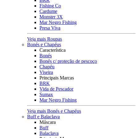
BRK
Fishing Co
Cardume
Monster 3X
Mar Negro Fishing
Presa Viva
Veja mais Roupas
Bonés e Chapéus
Característica
Bonés
Bonés c/ proteção de pescoço
Chapéu
Viseira
Principais Marcas
BRK
Vida de Pescador
Sumax
Mar Negro Fishing
Veja mais Bonés e Chapéus
Buff e Balaclava
Máscara
Buff
Balaclava