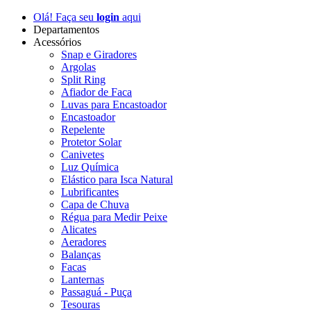
Olá! Faça seu
login
aqui
Departamentos
Acessórios
Snap e Giradores
Argolas
Split Ring
Afiador de Faca
Luvas para Encastoador
Encastoador
Repelente
Protetor Solar
Canivetes
Luz Química
Elástico para Isca Natural
Lubrificantes
Capa de Chuva
Régua para Medir Peixe
Alicates
Aeradores
Balanças
Facas
Lanternas
Passaguá - Puça
Tesouras