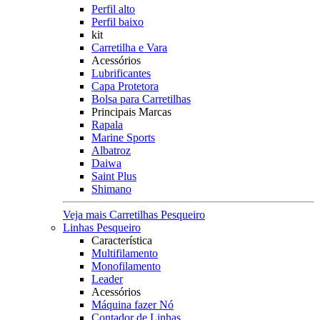
Perfil alto
Perfil baixo
kit
Carretilha e Vara
Acessórios
Lubrificantes
Capa Protetora
Bolsa para Carretilhas
Principais Marcas
Rapala
Marine Sports
Albatroz
Daiwa
Saint Plus
Shimano
Veja mais Carretilhas Pesqueiro
Linhas Pesqueiro
Característica
Multifilamento
Monofilamento
Leader
Acessórios
Máquina fazer Nó
Contador de Linhas