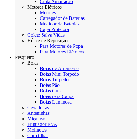
Cinta Amarração
Motores Elétricos
Motores
Carregador de Baterias
Medidor de Baterias
Capa Protetora
Colete Salva Vidas
Hélice de Reposição
Para Motores de Popa
Para Motores Elétricos
Pesqueiro
Boias
Boias de Arremesso
Boias Mini Torpedo
Boias Torpedo
Boias Pão
Boias Guia
Boias para Carpa
Boias Luminosa
Cevadeiras
Anteninhas
Miçangas
Flutuador EVA
Molinetes
Carretilhas