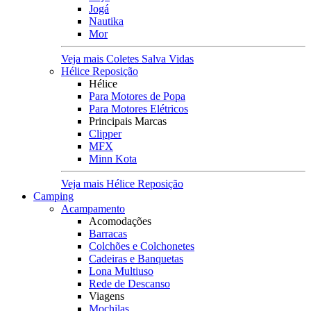
Jogá
Nautika
Mor
Veja mais Coletes Salva Vidas
Hélice Reposição
Hélice
Para Motores de Popa
Para Motores Elétricos
Principais Marcas
Clipper
MFX
Minn Kota
Veja mais Hélice Reposição
Camping
Acampamento
Acomodações
Barracas
Colchões e Colchonetes
Cadeiras e Banquetas
Lona Multiuso
Rede de Descanso
Viagens
Mochilas