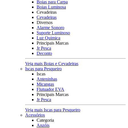
Boias para Carpa
Boias Luminosa
Cevadeiras
Cevadeiras
Diversos
Alarme Sonoro
Suporte Luminoso
Luz Quimica
Principais Marcas
Jr Pesca
Deconto
Veja mais Boias e Cevadeiras
Iscas para Pesqueiro
Iscas
Anteninhas
Miçangas
Flutuador EVA
Principais Marcas
Jr Pesca
Veja mais Iscas para Pesqueiro
Acessórios
Categoria
Anzóis