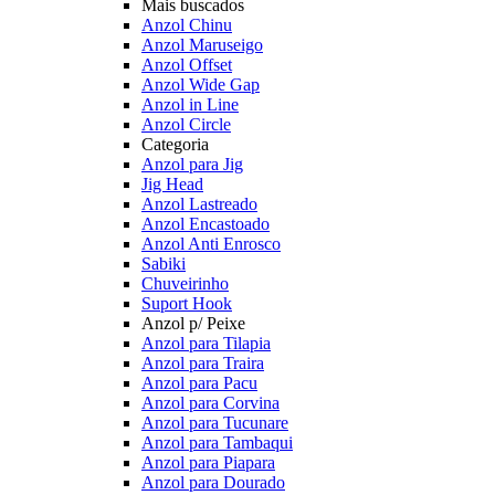
Mais buscados
Anzol Chinu
Anzol Maruseigo
Anzol Offset
Anzol Wide Gap
Anzol in Line
Anzol Circle
Categoria
Anzol para Jig
Jig Head
Anzol Lastreado
Anzol Encastoado
Anzol Anti Enrosco
Sabiki
Chuveirinho
Suport Hook
Anzol p/ Peixe
Anzol para Tilapia
Anzol para Traira
Anzol para Pacu
Anzol para Corvina
Anzol para Tucunare
Anzol para Tambaqui
Anzol para Piapara
Anzol para Dourado