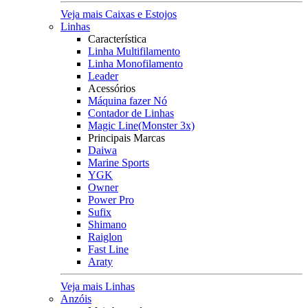
Veja mais Caixas e Estojos
Linhas
Característica
Linha Multifilamento
Linha Monofilamento
Leader
Acessórios
Máquina fazer Nó
Contador de Linhas
Magic Line(Monster 3x)
Principais Marcas
Daiwa
Marine Sports
YGK
Owner
Power Pro
Sufix
Shimano
Raiglon
Fast Line
Araty
Veja mais Linhas
Anzóis