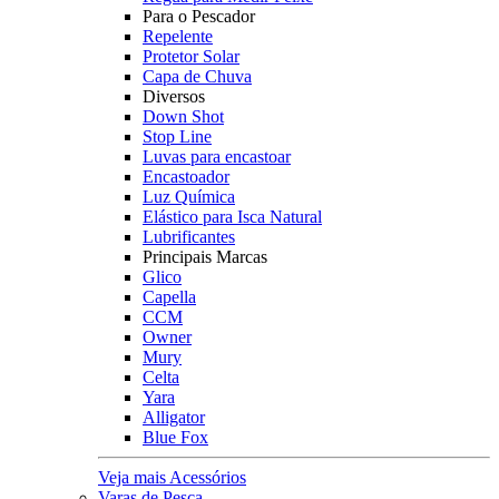
Para o Pescador
Repelente
Protetor Solar
Capa de Chuva
Diversos
Down Shot
Stop Line
Luvas para encastoar
Encastoador
Luz Química
Elástico para Isca Natural
Lubrificantes
Principais Marcas
Glico
Capella
CCM
Owner
Mury
Celta
Yara
Alligator
Blue Fox
Veja mais Acessórios
Varas de Pesca