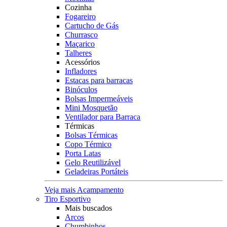
Cozinha
Fogareiro
Cartucho de Gás
Churrasco
Maçarico
Talheres
Acessórios
Infladores
Estacas para barracas
Binóculos
Bolsas Impermeáveis
Mini Mosquetão
Ventilador para Barraca
Térmicas
Bolsas Térmicas
Copo Térmico
Porta Latas
Gelo Reutilizável
Geladeiras Portáteis
Veja mais Acampamento
Tiro Esportivo
Mais buscados
Arcos
Chumbinhos