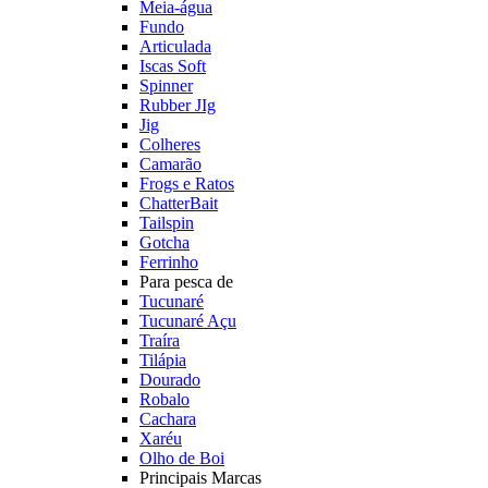
Meia-água
Fundo
Articulada
Iscas Soft
Spinner
Rubber JIg
Jig
Colheres
Camarão
Frogs e Ratos
ChatterBait
Tailspin
Gotcha
Ferrinho
Para pesca de
Tucunaré
Tucunaré Açu
Traíra
Tilápia
Dourado
Robalo
Cachara
Xaréu
Olho de Boi
Principais Marcas