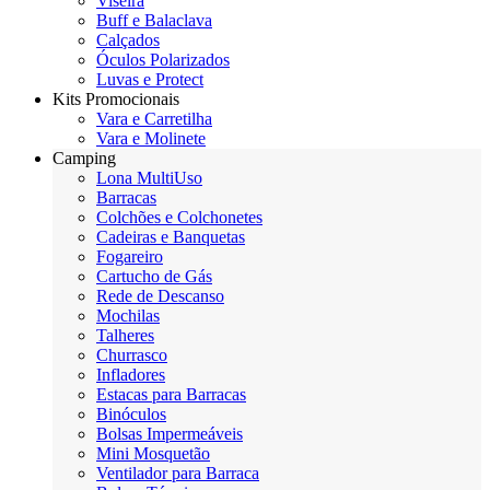
Viseira
Buff e Balaclava
Calçados
Óculos Polarizados
Luvas e Protect
Kits Promocionais
Vara e Carretilha
Vara e Molinete
Camping
Lona MultiUso
Barracas
Colchões e Colchonetes
Cadeiras e Banquetas
Fogareiro
Cartucho de Gás
Rede de Descanso
Mochilas
Talheres
Churrasco
Infladores
Estacas para Barracas
Binóculos
Bolsas Impermeáveis
Mini Mosquetão
Ventilador para Barraca