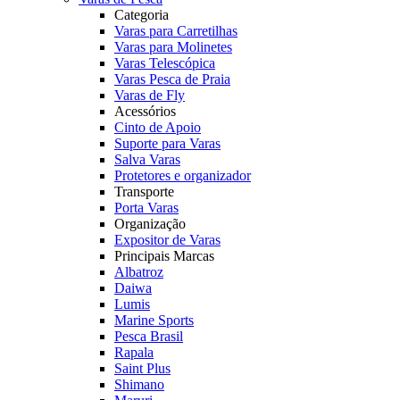
Categoria
Varas para Carretilhas
Varas para Molinetes
Varas Telescópica
Varas Pesca de Praia
Varas de Fly
Acessórios
Cinto de Apoio
Suporte para Varas
Salva Varas
Protetores e organizador
Transporte
Porta Varas
Organização
Expositor de Varas
Principais Marcas
Albatroz
Daiwa
Lumis
Marine Sports
Pesca Brasil
Rapala
Saint Plus
Shimano