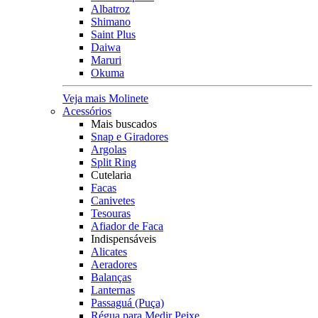
Albatroz
Shimano
Saint Plus
Daiwa
Maruri
Okuma
Veja mais Molinete
Acessórios
Mais buscados
Snap e Giradores
Argolas
Split Ring
Cutelaria
Facas
Canivetes
Tesouras
Afiador de Faca
Indispensáveis
Alicates
Aeradores
Balanças
Lanternas
Passaguá (Puça)
Régua para Medir Peixe