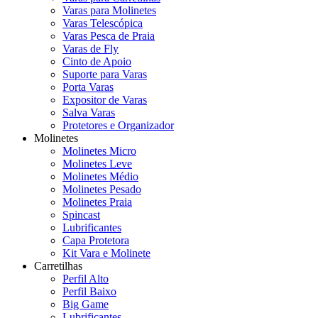
Varas para Molinetes
Varas Telescópica
Varas Pesca de Praia
Varas de Fly
Cinto de Apoio
Suporte para Varas
Porta Varas
Expositor de Varas
Salva Varas
Protetores e Organizador
Molinetes
Molinetes Micro
Molinetes Leve
Molinetes Médio
Molinetes Pesado
Molinetes Praia
Spincast
Lubrificantes
Capa Protetora
Kit Vara e Molinete
Carretilhas
Perfil Alto
Perfil Baixo
Big Game
Lubrificantes