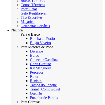
Bolsas Térmicas
Copos Térmicos
Porta Latas
Gelo Reutilizável
Tiro Esportivo
Maçarico
Geladeiras Portáteis
Náutica
Para o Barco
Bomba de Porão
Bujão Viveiro
Para Motores de Popa
Diversos
Bulbo
Conector Gasolina
Corta Circuito
Kit Mangueira
Pescador
Rotor
Registro
Tampa do Tanque
Transf. Combustível
Orelhão
Puxador de Partida
Para Carretas