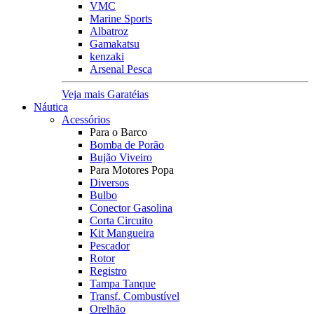
VMC
Marine Sports
Albatroz
Gamakatsu
kenzaki
Arsenal Pesca
Veja mais Garatéias
Náutica
Acessórios
Para o Barco
Bomba de Porão
Bujão Viveiro
Para Motores Popa
Diversos
Bulbo
Conector Gasolina
Corta Circuito
Kit Mangueira
Pescador
Rotor
Registro
Tampa Tanque
Transf. Combustível
Orelhão