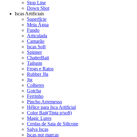
Stop Line
Down Shot
Iscas Artificiais
Superfície
Meia Água
Fundo
Articulada
Camarão
Iscas Soft
Spinner
ChatterBait
Tailspin
Frogs e Ratos
Rubber JIg
Jig
Colheres
Gotcha
Ferrinho
Pincho Arremesso
Hélice para Isca Artificial
Color Bait(Tinta p/soft)
Magic Lures
Cerdas de Saia de Silicone
Salva Iscas
Iscas por marcas