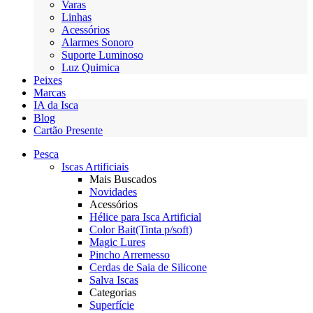
Varas
Linhas
Acessórios
Alarmes Sonoro
Suporte Luminoso
Luz Quimica
Peixes
Marcas
IA da Isca
Blog
Cartão Presente
Pesca
Iscas Artificiais
Mais Buscados
Novidades
Acessórios
Hélice para Isca Artificial
Color Bait(Tinta p/soft)
Magic Lures
Pincho Arremesso
Cerdas de Saia de Silicone
Salva Iscas
Categorias
Superfície