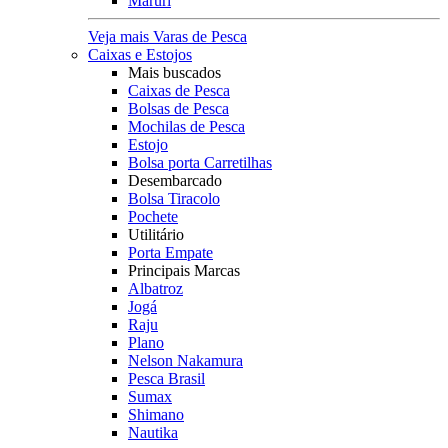
Maruri
Veja mais Varas de Pesca
Caixas e Estojos
Mais buscados
Caixas de Pesca
Bolsas de Pesca
Mochilas de Pesca
Estojo
Bolsa porta Carretilhas
Desembarcado
Bolsa Tiracolo
Pochete
Utilitário
Porta Empate
Principais Marcas
Albatroz
Jogá
Raju
Plano
Nelson Nakamura
Pesca Brasil
Sumax
Shimano
Nautika