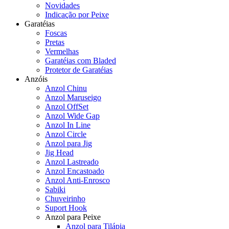
Novidades
Indicação por Peixe
Garatéias
Foscas
Pretas
Vermelhas
Garatéias com Bladed
Protetor de Garatéias
Anzóis
Anzol Chinu
Anzol Maruseigo
Anzol OffSet
Anzol Wide Gap
Anzol In Line
Anzol Circle
Anzol para Jig
Jig Head
Anzol Lastreado
Anzol Encastoado
Anzol Anti-Enrosco
Sabiki
Chuveirinho
Suport Hook
Anzol para Peixe
Anzol para Tilápia